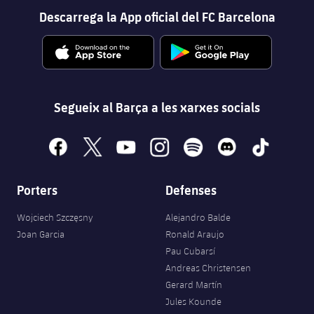
Descarrega la App oficial del FC Barcelona
Segueix al Barça a les xarxes socials
facebook
x
youtube
instagram
spotify
discord
tiktok
Porters
Defenses
Wojciech Szczęsny
Alejandro Balde
Joan Garcia
Ronald Araujo
Pau Cubarsí
Andreas Christensen
Gerard Martín
Jules Kounde