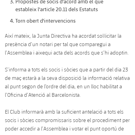
Propostes de socis d'acord amb el que
plusicon
més
Serveis Mèdics
Acreditacions
Fotos
Fotos
estableix l'article 20.11 dels Estatuts
Infantil A
Entrades
SUB8 B
Calendari
Campus Verano
Actualitat
Accessibilitat
Torn obert d'intervencions
Història
Instal·lacions
Infantil B
Resultats
Resultats
Juvenil
Així mateix, la Junta Directiva ha acordat sol·licitar la
PLUSICON
MÉS
Palmarès
Classificació
Jugadors
presència d’un notari per tal que comparegui a
Cadet
Primer equip
plusicon
més
l’Assemblea i aixequi acta dels acords que s’hi adoptin.
Jugadors
Classificació
Infantil
Actualitat
Barça Atlètic
plusicon
més
S’informa a tots els socis i sòcies que a partir del dia 23
Fotos
Aleví
de maç estarà a la seva disposició la informació relativa
Calendari
Actualitat
Base
plusicon
més
al punt segon de l’ordre del dia, en un lloc habilitat a
Palmarès
Entrades
l’Oficina d’Atenció al Barcelonista.
Calendari
Campus Estiu
Actualitat
Història
Resultats
Resultats
El Club informarà amb la suficient antelació a tots els
Barça C
PLUSICON
MÉS
socis i sòcies compromissaris sobre el procediment per
Classificació
Jugadors
Junior
poder accedir a l’Assemblea i votar el punt oportú de
Informació general
plusicon
més