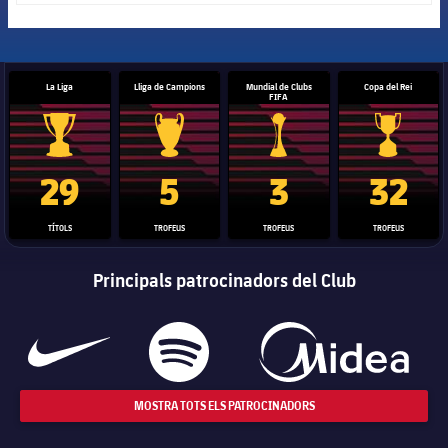
La Liga
Lliga de Campions
Mundial de Clubs
Copa del Rei
FIFA
Trofeu de la Liga
Trofeu de la Lliga de Campions
Trofeu del Mundial de Clubs
Copa del 
29
5
3
32
TÍTOLS
TROFEUS
TROFEUS
TROFEUS
Principals patrocinadors del Club
MOSTRA TOTS ELS PATROCINADORS