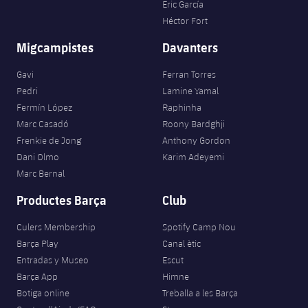
Eric García
Héctor Fort
Migcampistes
Davanters
Gavi
Ferran Torres
Pedri
Lamine Yamal
Fermín López
Raphinha
Marc Casadó
Roony Bardghji
Frenkie de Jong
Anthony Gordon
Dani Olmo
Karim Adeyemi
Marc Bernal
Productes Barça
Club
Culers Membership
Spotify Camp Nou
Barça Play
Canal ètic
Entradas y Museo
Escut
Barça App
Himne
Botiga online
Treballa a les Barça