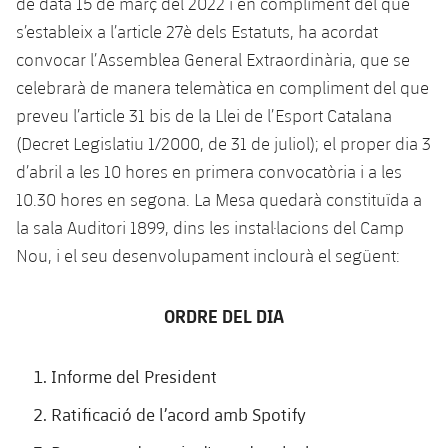
de data 15 de març del 2022 i en compliment del que
Calendari
Campus Estiu
Base
s’estableix a l’article 27è dels Estatuts, ha acordat
SUB13
SUB13 B
Entrades
convocar l’Assemblea General Extraordinària, que se
Barça Atlètic
plusicon
més
PLUSICON
MÉS
celebrarà de manera telemàtica en compliment del que
SUB12
SUB12 C
Gameday Shows
Junior
Primer Equip
preveu l’article 31 bis de la Llei de l’Esport Catalana
Instal·lacions
plusicon
més
SUB11 A
(Decret Legislatiu 1/2000, de 31 de juliol); el proper dia 3
SUB11 C
Resultats
Cadet A
Actualitat
Barça Atlètic
d’abril a les 10 hores en primera convocatòria i a les
Spotify Camp Nou
plusicon
més
SUB11 B
10.30 hores en segona. La Mesa quedarà constituïda a
Classificacions
Cadet B
Calendari
Actualitat
Palau Blaugrana
Base
la sala Auditori 1899, dins les instal·lacions del Camp
plusicon
més
SUB10 A
Jugadors
Nou, i el seu desenvolupament inclourà el següent:
Infantil A
Entrades
Calendari
Estadi Johan Cruyff
Actualitat
SUB10 B
PLUSICON
MÉS
Fotos
Infantil B
ORDRE DEL DIA
Resultats
Resultats
Juvenil
Barça Cafe
Primer equip
SUB9 A
plusicon
més
plusicon
més
Història
Mini
Classificació
Classificació
Informe del President
Cadet A
Ciutat Esportiva
Actualitat
SUB9 B
Barça Atlètic
plusicon
més
Serveis
Palmarès
Ratificació de l’acord amb Spotify
plusicon
més
Jugadors
Jugadors
Cadet B
Calendari
SUB8 A
La Masia
Actualitat
Base