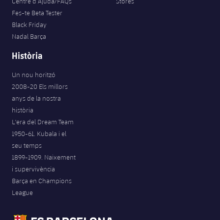
Centre d’Ajuda/FAQs
Stores
Fes-te Beta Tester
Black Friday
Nadal Barça
Història
Un nou horitzó
2008-20 Els millors
anys de la nostra
història
L'era del Dream Team
1950-61. Kubala i el
seu temps
1899-1909. Naixement
i supervivència
Barça en Champions
League