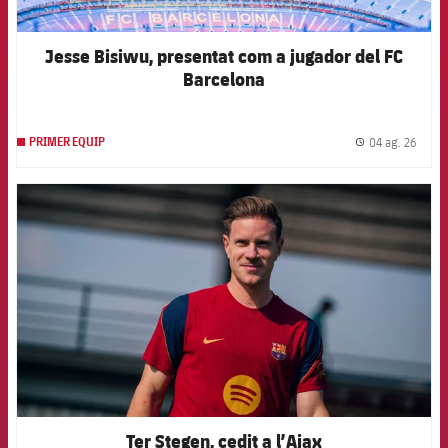
Jesse Bisiwu, presentat com a jugador del FC
Barcelona
04 ag. 26
PRIMER EQUIP
label.
FCB Barcelona badge
Ter Stegen, cedit a l’Ajax