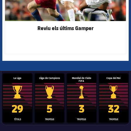
Reviu els últims Gamper
La Liga
Lliga de Campions
Mundial de Clubs
Copa del Rei
FIFA
Trofeu de la Liga
Trofeu de la Lliga de Campions
Trofeu del Mundial de Clubs
Copa del 
29
5
3
32
TÍTOLS
TROFEUS
TROFEUS
TROFEUS