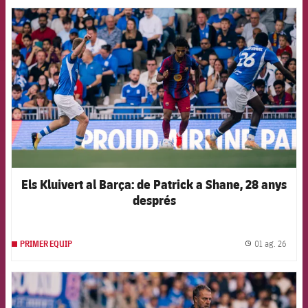
FCB Barcelona badge
Els Kluivert al Barça: de Patrick a Shane, 28 anys
després
01 ag. 26
PRIMER EQUIP
label.
FCB Barcelona badge