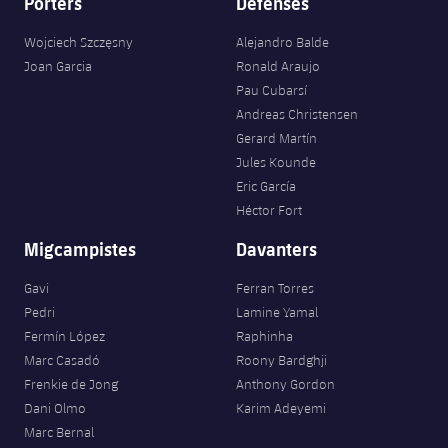
Porters
Defenses
Wojciech Szczęsny
Alejandro Balde
Joan Garcia
Ronald Araujo
Pau Cubarsí
Andreas Christensen
Gerard Martín
Jules Kounde
Eric García
Héctor Fort
Migcampistes
Davanters
Gavi
Ferran Torres
Pedri
Lamine Yamal
Fermín López
Raphinha
Marc Casadó
Roony Bardghji
Frenkie de Jong
Anthony Gordon
Dani Olmo
Karim Adeyemi
Marc Bernal