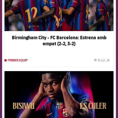
Birmingham City - FC Barcelona: Estrena amb
empat (2-2, 3-2)
31 jul. 26
PRIMER EQUIP
label.
FCB Barcelona badge