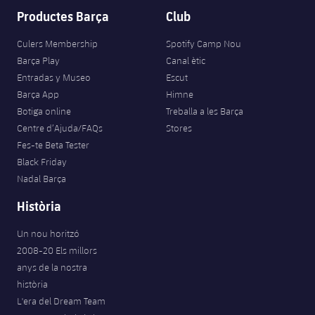
Productes Barça
Club
Culers Membership
Spotify Camp Nou
Barça Play
Canal ètic
Entradas y Museo
Escut
Barça App
Himne
Botiga online
Treballa a les Barça
Centre d’Ajuda/FAQs
Stores
Fes-te Beta Tester
Black Friday
Nadal Barça
Història
Un nou horitzó
2008-20 Els millors
anys de la nostra
història
L'era del Dream Team