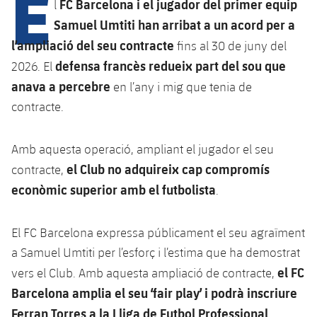
E
Calendari
FC Barcelona i el jugador del primer equip
l
Campus Estiu
Base
Samuel Umtiti han arribat a un acord per a
SUB13
SUB13 B
Entrades
Barça Atlètic
l’ampliació del seu contracte
fins al 30 de juny del
plusicon
més
PLUSICON
MÉS
SUB12
defensa francès redueix part del sou que
2026. El
SUB12 C
Gameday Shows
Junior
Primer Equip
Instal·lacions
anava a percebre
en l’any i mig que tenia de
plusicon
més
SUB11 A
SUB11 C
contracte.
Resultats
Cadet A
Actualitat
Barça Atlètic
Spotify Camp Nou
plusicon
més
SUB11 B
Classificacions
Cadet B
Amb aquesta operació, ampliant el jugador el seu
Calendari
Actualitat
Palau Blaugrana
Base
plusicon
més
el Club no adquireix cap compromís
contracte,
SUB10 A
Jugadors
Infantil A
econòmic superior amb el futbolista
Entrades
.
Calendari
Estadi Johan Cruyff
Actualitat
SUB10 B
PLUSICON
MÉS
Fotos
Infantil B
Resultats
Resultats
El FC Barcelona expressa públicament el seu agraïment
Juvenil
Barça Cafe
Primer equip
SUB9 A
plusicon
més
plusicon
més
Història
a Samuel Umtiti per l’esforç i l’estima que ha demostrat
Mini
Classificació
Classificació
Cadet A
el FC
vers el Club. Amb aquesta ampliació de contracte,
Ciutat Esportiva
Actualitat
SUB9 B
Barça Atlètic
plusicon
més
Serveis
Palmarès
Barcelona amplia el seu ‘fair play’ i podrà inscriure
plusicon
més
Jugadors
Jugadors
Cadet B
Calendari
SUB8 A
Ferran Torres a la Lliga de Futbol Professional
La Masia
.
Actualitat
Base