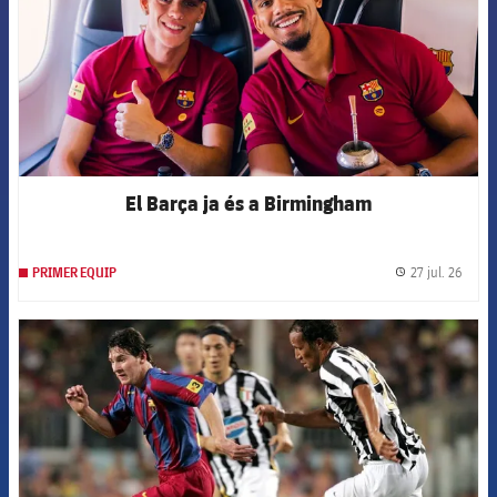
El Barça ja és a Birmingham
27 jul. 26
PRIMER EQUIP
label.
FCB Barcelona badge