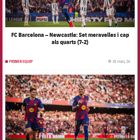
FC Barcelona – Newcastle: Set meravelles i cap
als quarts (7-2)
18 març 26
PRIMER EQUIP
label.
FCB Barcelona badge