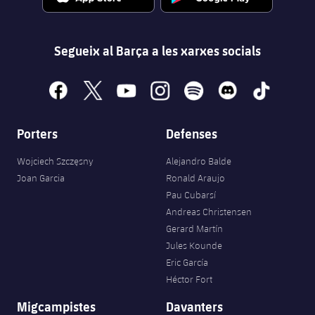
Segueix al Barça a les xarxes socials
facebook
x
youtube
instagram
spotify
discord
tiktok
Porters
Defenses
Wojciech Szczęsny
Alejandro Balde
Joan Garcia
Ronald Araujo
Pau Cubarsí
Andreas Christensen
Gerard Martín
Jules Kounde
Eric García
Héctor Fort
Migcampistes
Davanters