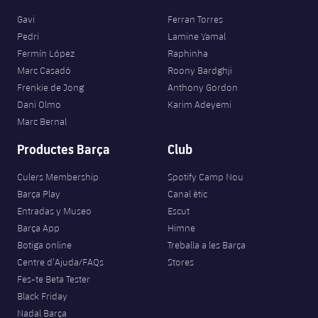
Gavi
Ferran Torres
Pedri
Lamine Yamal
Fermín López
Raphinha
Marc Casadó
Roony Bardghji
Frenkie de Jong
Anthony Gordon
Dani Olmo
Karim Adeyemi
Marc Bernal
Productes Barça
Club
Culers Membership
Spotify Camp Nou
Barça Play
Canal ètic
Entradas y Museo
Escut
Barça App
Himne
Botiga online
Treballa a les Barça
Centre d’Ajuda/FAQs
Stores
Fes-te Beta Tester
Black Friday
Nadal Barça