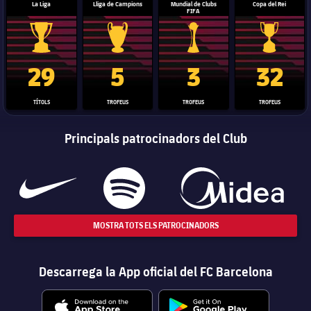
La Liga
Lliga de Campions
Mundial de Clubs
Copa del Rei
FIFA
Trofeu de la Liga
Trofeu de la Lliga de Campions
Trofeu del Mundial de Clubs
Copa del 
29
5
3
32
TÍTOLS
TROFEUS
TROFEUS
TROFEUS
Principals patrocinadors del Club
MOSTRA TOTS ELS PATROCINADORS
Descarrega la App oficial del FC Barcelona