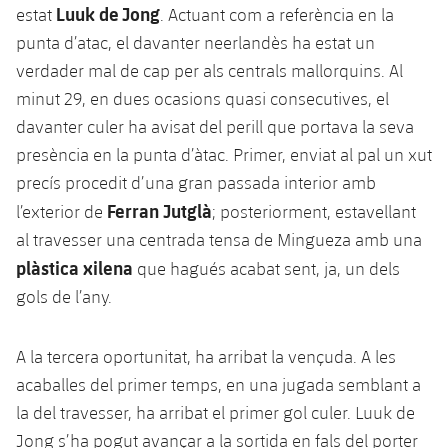
Jugadors
Luuk de Jong
estat
. Actuant com a referència en la
Classificació
Juvenil
Notícies
Atletisme
punta d’atac, el davanter neerlandès ha estat un
plusicon
més
Fotos
verdader mal de cap per als centrals mallorquins. Al
Infantil
Actualitat
Bàsquet en cadira de rodes
minut 29, en dues ocasions quasi consecutives, el
plusicon
més
Història
Aleví
davanter culer ha avisat del perill que portava la seva
Masculí
Actualitat
Hockey gel
presència en la punta d’àtac. Primer, enviat al pal un xut
plusicon
més
Palmarès
precís procedit d’una gran passada interior amb
Femení
Jugadors
Actualitat
Hoquei herba
Ferran
Jutglà
plusicon
més
l’exterior de
; posteriorment, estavellant
Agenda
al travesser una centrada tensa de Mingueza amb una
Calendari
Jugadors
Notícies
Patinatge artístic
plàstica xilena
plusicon
més
que hagués acabat sent, ja, un dels
Resultats
gols de l’any.
Calendari
Hockey Herba Masculí
Escola de Patinatge
Actualitat
Classificació
Resultats
Hockey Herba Femení
A la tercera oportunitat, ha arribat la vençuda. A les
Plantilla
Rugby
plusicon
més
acaballes del primer temps, en una jugada semblant a
Classificació
Agenda
la del travesser, ha arribat el primer gol culer. Luuk de
Actualitat
Voleibol
plusicon
més
Jong s’ha pogut avançar a la sortida en fals del porter