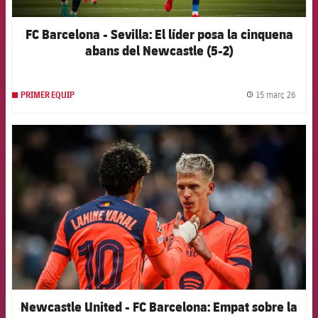
FC Barcelona - Sevilla: El líder posa la cinquena
abans del Newcastle (5-2)
15 març 26
PRIMER EQUIP
label.
FCB Barcelona badge
Newcastle United - FC Barcelona: Empat sobre la