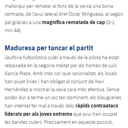
Jugadors
mallorquí per rematar al fons de la xarxa una bona
Notícies
Apunta't a les amateurs
plusicon
més
centrada, de l’avui lateral dret Òscar Mingueza, al segon
Calendari
magnífica rematada de cap
Voleibol masculí
pal gràcies a una
(0-1,
Apunta't a les amateurs
PLUSICON
MÉS
min 44).
Resultats
Voleibol femení
Carnet de l'Esportista Amateur
League of Legends
Maduresa per tancar el partit
Classificació
VALORANT Rising
L’eufòria futbolística culer a través de la pilota ha estat
Fotos
rebaixada en la segona meitat per als homes de Luís
VALORANT Game Changers
Garcia Plaza. Amb més cor que racionalitat, els locals
eFootball
han pujat línies i han obligat al conjunt de Xavi
Hernández a mostrar la seva cara més efectiva. Sense
poder dur a terme un joc tan dominant, els blaugranes
ràpids contraatacs
han intentat fer mal a través dels
liderats per als joves extrems
que avui han ocupat
les bandes culers. Precisament en aquesta posició,