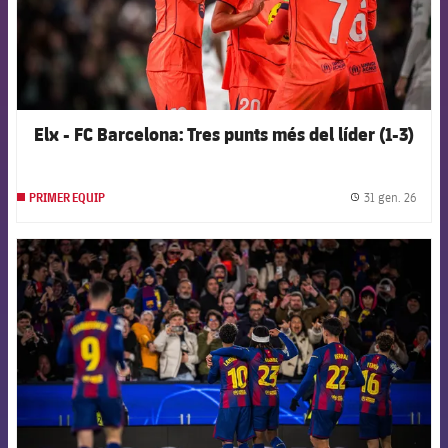
Elx - FC Barcelona: Tres punts més del líder (1-3)
31 gen. 26
PRIMER EQUIP
label.
FCB Barcelona badge