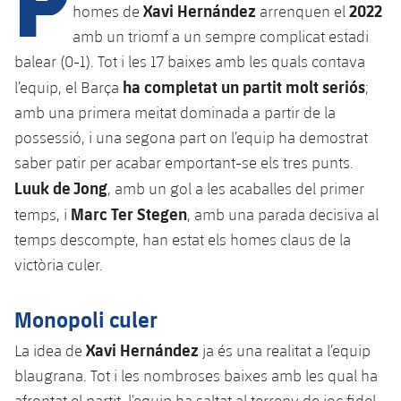
Calendari
Campus Estiu
Base
Xavi Hernández
2022
homes de
arrenquen el
SUB13
amb un triomf a un sempre complicat estadi
SUB13 B
Entrades
Barça Atlètic
plusicon
més
balear (0-1). Tot i les 17 baixes amb les quals contava
PLUSICON
MÉS
SUB12
ha completat un partit molt seriós
SUB12 C
l’equip, el Barça
;
Gameday Shows
Junior
Primer Equip
Instal·lacions
plusicon
més
amb una primera meitat dominada a partir de la
SUB11 A
SUB11 C
possessió, i una segona part on l’equip ha demostrat
Resultats
Cadet A
Actualitat
Barça Atlètic
Spotify Camp Nou
plusicon
més
saber patir per acabar emportant-se els tres punts.
SUB11 B
Classificacions
Luuk de Jong
Cadet B
, amb un gol a les acaballes del primer
Calendari
Actualitat
Palau Blaugrana
Base
plusicon
més
Marc Ter Stegen
temps, i
, amb una parada decisiva al
SUB10 A
Jugadors
Infantil A
temps descompte, han estat els homes claus de la
Entrades
Calendari
Estadi Johan Cruyff
Actualitat
SUB10 B
victòria culer.
PLUSICON
MÉS
Fotos
Infantil B
Resultats
Resultats
Juvenil
Barça Cafe
Primer equip
SUB9 A
plusicon
més
Monopoli culer
plusicon
més
Història
Mini
Classificació
Classificació
Cadet A
Ciutat Esportiva
Actualitat
Xavi Hernández
SUB9 B
Barça Atlètic
La idea de
ja és una realitat a l’equip
plusicon
més
Serveis
Palmarès
plusicon
més
Jugadors
blaugrana. Tot i les nombroses baixes amb les qual ha
Jugadors
Cadet B
Calendari
SUB8 A
La Masia
Actualitat
Base
afrontat el partit, l’equip ha saltat al terreny de joc fidel