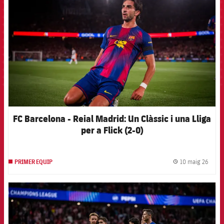
FC Barcelona - Reial Madrid: Un Clàssic i una Lliga
per a Flick (2-0)
10 maig 26
PRIMER EQUIP
label.
FCB Barcelona badge