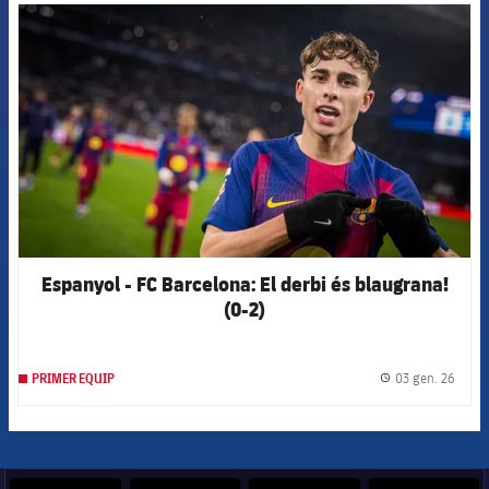
FCB Barcelona badge
Espanyol - FC Barcelona: El derbi és blaugrana!
(0-2)
03 gen. 26
PRIMER EQUIP
label.