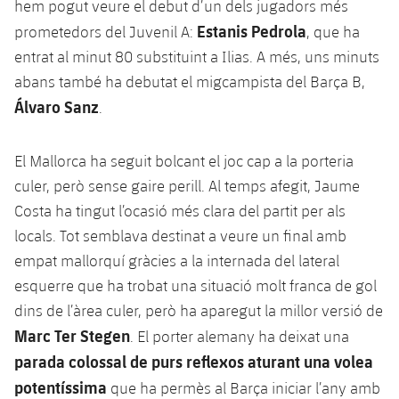
hem pogut veure el debut d’un dels jugadors més
Estanis Pedrola
prometedors del Juvenil A:
, que ha
entrat al minut 80 substituint a Ilias. A més, uns minuts
abans també ha debutat el migcampista del Barça B,
Álvaro Sanz
.
El Mallorca ha seguit bolcant el joc cap a la porteria
culer, però sense gaire perill. Al temps afegit, Jaume
Costa ha tingut l’ocasió més clara del partit per als
locals. Tot semblava destinat a veure un final amb
empat mallorquí gràcies a la internada del lateral
esquerre que ha trobat una situació molt franca de gol
dins de l’àrea culer, però ha aparegut la millor versió de
Marc Ter Stegen
. El porter alemany ha deixat una
parada colossal de purs reflexos aturant una volea
potentíssima
que ha permès al Barça iniciar l’any amb