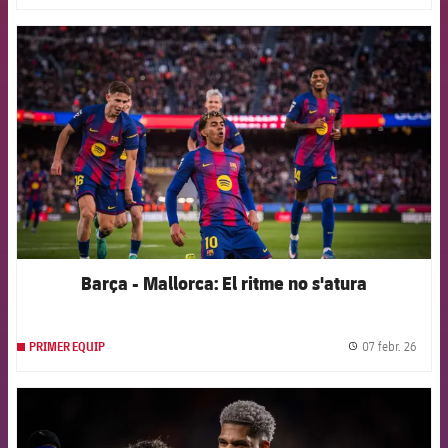
FCB Barcelona badge
Barça - Mallorca: El ritme no s'atura
07 febr. 26
PRIMER EQUIP
label.
FCB Barcelona badge