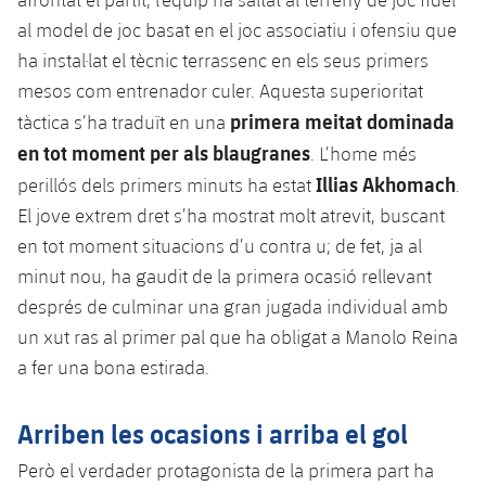
plusicon
més
Serveis Mèdics
Acreditacions
Fotos
Fotos
al model de joc basat en el joc associatiu i ofensiu que
Infantil A
Entrades
SUB8 B
Calendari
Campus Verano
Actualitat
ha instal·lat el tècnic terrassenc en els seus primers
Accessibilitat
Història
Instal·lacions
Infantil B
mesos com entrenador culer. Aquesta superioritat
Resultats
Resultats
Juvenil
primera meitat dominada
tàctica s’ha traduït en una
PLUSICON
MÉS
Palmarès
en tot moment per als blaugranes
Classificació
. L’home més
Jugadors
Cadet
Primer equip
plusicon
més
Illias Akhomach
perillós dels primers minuts ha estat
.
Jugadors
Classificació
El jove extrem dret s’ha mostrat molt atrevit, buscant
Infantil
Actualitat
Barça Atlètic
plusicon
més
en tot moment situacions d’u contra u; de fet, ja al
Fotos
Aleví
minut nou, ha gaudit de la primera ocasió rellevant
Calendari
Actualitat
Base
plusicon
més
després de culminar una gran jugada individual amb
Palmarès
Entrades
un xut ras al primer pal que ha obligat a Manolo Reina
Calendari
Campus Estiu
Actualitat
a fer una bona estirada.
Història
Resultats
Resultats
Barça C
PLUSICON
MÉS
Arriben les ocasions i arriba el gol
Classificació
Jugadors
Junior
Informació general
Però el verdader protagonista de la primera part ha
plusicon
més