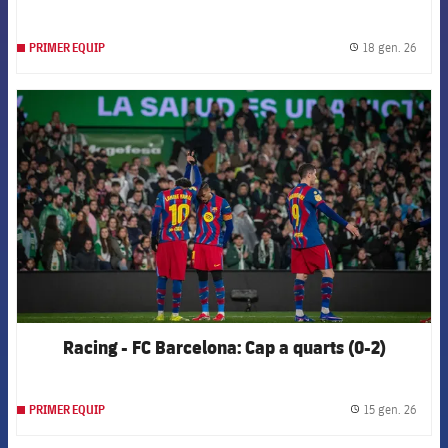
18 gen. 26
PRIMER EQUIP
label.
FCB Barcelona badge
Racing - FC Barcelona: Cap a quarts (0-2)
15 gen. 26
PRIMER EQUIP
label.