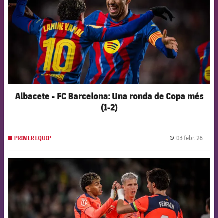
Albacete - FC Barcelona: Una ronda de Copa més
(1-2)
03 febr. 26
PRIMER EQUIP
label.
FCB Barcelona badge