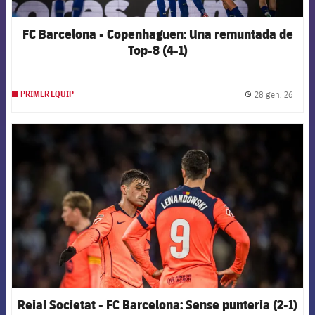
FC Barcelona - Copenhaguen: Una remuntada de
Top-8 (4-1)
28 gen. 26
PRIMER EQUIP
label.
FCB Barcelona badge
Reial Societat - FC Barcelona: Sense punteria (2-1)