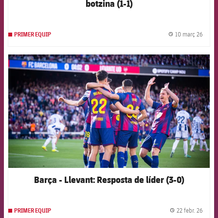
botzina (1-1)
10 març 26
PRIMER EQUIP
label.
FCB Barcelona badge
Barça - Llevant: Resposta de líder (3-0)
22 febr. 26
PRIMER EQUIP
label.