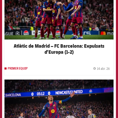
Atlètic de Madrid – FC Barcelona: Expulsats
d’Europa (1-2)
14 abr. 26
PRIMER EQUIP
label.
FCB Barcelona badge