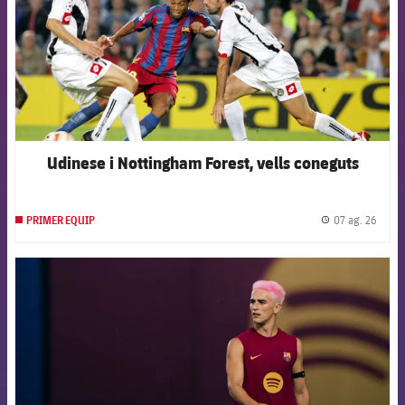
Udinese i Nottingham Forest, vells coneguts
07 ag. 26
PRIMER EQUIP
label.
FCB Barcelona badge