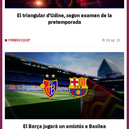
El triangular d'Udine, segon examen de la
pretemporada
08 ag. 26
PRIMER EQUIP
label.
FCB Barcelona badge
El Barça jugarà un amistós a Basilea