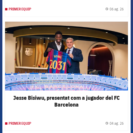
06 ag. 26
PRIMER EQUIP
label.
FCB Barcelona badge
Jesse Bisiwu, presentat com a jugador del FC
Barcelona
04 ag. 26
PRIMER EQUIP
label.