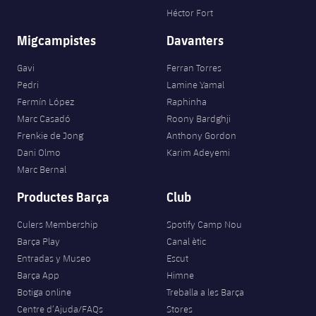
Héctor Fort
Migcampistes
Davanters
Gavi
Ferran Torres
Pedri
Lamine Yamal
Fermín López
Raphinha
Marc Casadó
Roony Bardghji
Frenkie de Jong
Anthony Gordon
Dani Olmo
Karim Adeyemi
Marc Bernal
Productes Barça
Club
Culers Membership
Spotify Camp Nou
Barça Play
Canal ètic
Entradas y Museo
Escut
Barça App
Himne
Botiga online
Treballa a les Barça
Centre d’Ajuda/FAQs
Stores