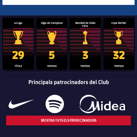
La Liga
Lliga de Campions
Mundial de Clubs
Copa del Rei
FIFA
Trofeu de la Liga
Trofeu de la Lliga de Campions
Trofeu del Mundial de Clubs
Copa del 
29
5
3
32
TÍTOLS
TROFEUS
TROFEUS
TROFEUS
Principals patrocinadors del Club
MOSTRA TOTS ELS PATROCINADORS