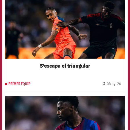
S'escapa el triangular
08 ag. 26
PRIMER EQUIP
label.
FCB Barcelona badge