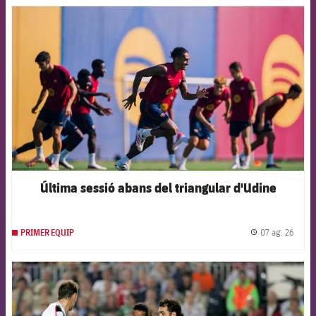
FCB Barcelona badge
Última sessió abans del triangular d'Udine
07 ag. 26
PRIMER EQUIP
label.
FCB Barcelona badge