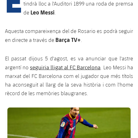
Calendari
Campus Estiu
Base
tindrà lloc a l'Auditori 1899 una roda de premsa
Leo Messi
SUB13
de
.
SUB13 B
Entrades
Barça Atlètic
plusicon
més
PLUSICON
MÉS
SUB12
SUB12 C
Aquesta compareixença del de Rosario es podrà seguir
Gameday Shows
Junior
Primer Equip
Instal·lacions
plusicon
més
Barça TV+
en directe a través de
.
SUB11 A
SUB11 C
Resultats
Cadet A
Actualitat
Barça Atlètic
Spotify Camp Nou
plusicon
més
El passat dijous 5 d'agost, es va anunciar que l'astre
SUB11 B
Classificacions
Cadet B
seguiria lligat al FC Barcelona
Calendari
argentí no
. Leo Messi ha
Actualitat
Palau Blaugrana
Base
plusicon
més
SUB10 A
marxat del FC Barcelona com el jugador que més títols
Jugadors
Infantil A
Entrades
Calendari
ha aconseguit al llarg de la seva història i com l'home
Estadi Johan Cruyff
Actualitat
SUB10 B
PLUSICON
MÉS
rècord de les memòries blaugranes.
Fotos
Infantil B
Resultats
Resultats
Juvenil
Barça Cafe
Primer equip
SUB9 A
plusicon
més
plusicon
més
Història
Mini
FC Barcelona club badge
Classificació
Classificació
Cadet A
Ciutat Esportiva
Actualitat
SUB9 B
Barça Atlètic
plusicon
més
Serveis
Palmarès
plusicon
més
Jugadors
Jugadors
Cadet B
Calendari
SUB8 A
La Masia
Actualitat
Base