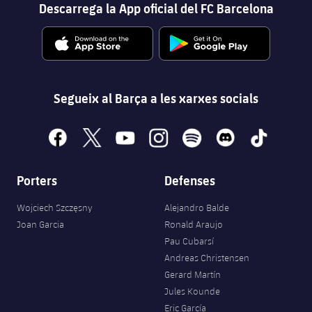
Descarrega la App oficial del FC Barcelona
Segueix al Barça a les xarxes socials
facebook
x
youtube
instagram
spotify
discord
tiktok
Porters
Defenses
Wojciech Szczęsny
Alejandro Balde
Joan Garcia
Ronald Araujo
Pau Cubarsí
Andreas Christensen
Gerard Martín
Jules Kounde
Eric García