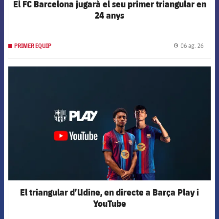
El FC Barcelona jugarà el seu primer triangular en
24 anys
06 ag. 26
PRIMER EQUIP
label.
FCB Barcelona badge
El triangular d’Udine, en directe a Barça Play i
YouTube