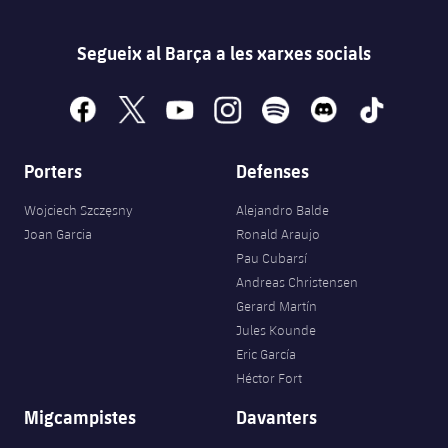
Segueix al Barça a les xarxes socials
facebook
x
youtube
instagram
spotify
discord
tiktok
Porters
Defenses
Wojciech Szczęsny
Alejandro Balde
Joan Garcia
Ronald Araujo
Pau Cubarsí
Andreas Christensen
Gerard Martín
Jules Kounde
Eric García
Héctor Fort
Migcampistes
Davanters