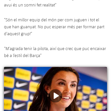
Jugadors
Classificació
avui és un somni fet realitat”
Juvenil
Notícies
Atletisme
plusicon
més
Fotos
Infantil
“Són el millor equip del món per com juguen i tot el
Actualitat
Bàsquet en cadira de rodes
plusicon
més
que han guanyat. No puc esperar més per formar part
Història
Aleví
d’aquest grup!”
Masculí
Actualitat
Hockey gel
plusicon
més
Palmarès
Femení
Jugadors
“M’agrada tenir la pilota, així que crec que puc encaixar
Actualitat
Hoquei herba
plusicon
més
bé a l’estil del Barça”
Agenda
Calendari
Jugadors
Notícies
Patinatge artístic
plusicon
més
Resultats
Calendari
Hockey Herba Masculí
Escola de Patinatge
Actualitat
Classificació
Resultats
Hockey Herba Femení
Plantilla
Rugby
plusicon
més
Classificació
Agenda
Actualitat
Voleibol
plusicon
més