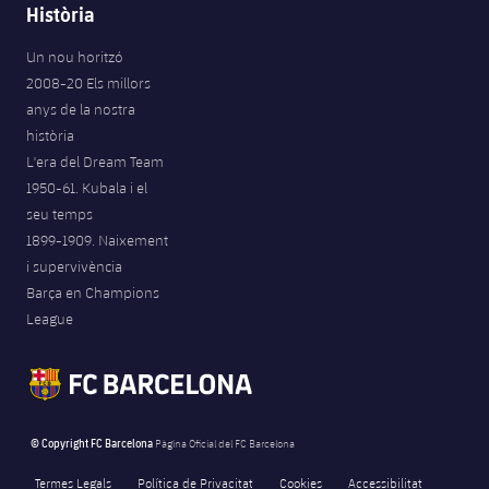
Història
Un nou horitzó
2008-20 Els millors
anys de la nostra
història
L'era del Dream Team
1950-61. Kubala i el
seu temps
1899-1909. Naixement
i supervivència
Barça en Champions
League
© Copyright FC Barcelona
Pàgina Oficial del FC Barcelona
Termes Legals
Política de Privacitat
Cookies
Accessibilitat