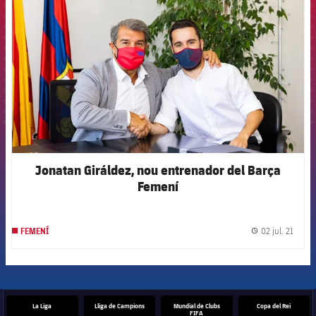
Jonatan Giráldez, nou entrenador del Barça
Femení
02 jul. 21
FEMENÍ
label.
La Liga
Lliga de Campions
Mundial de Clubs
Copa del Rei
FIFA