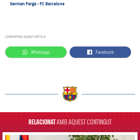
German Parga - FC Barcelona
COMPARTEIX AQUEST ARTICLE
label.aria.whatsapp
label.aria.facebook
Whatsapp
Facebook
label.aria.barcelona
RELACIONAT
AMB AQUEST CONTINGUT
FCB Barcelona badge