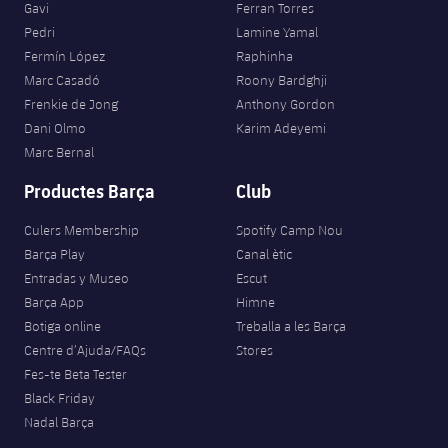
Gavi
Ferran Torres
Pedri
Lamine Yamal
Fermín López
Raphinha
Marc Casadó
Roony Bardghji
Frenkie de Jong
Anthony Gordon
Dani Olmo
Karim Adeyemi
Marc Bernal
Productes Barça
Club
Culers Membership
Spotify Camp Nou
Barça Play
Canal ètic
Entradas y Museo
Escut
Barça App
Himne
Botiga online
Treballa a les Barça
Centre d’Ajuda/FAQs
Stores
Fes-te Beta Tester
Black Friday
Nadal Barça