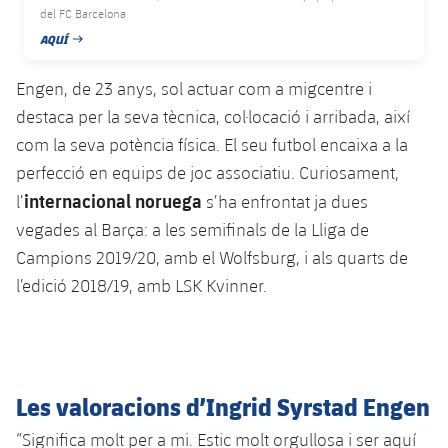
plusicon
més
Serveis Mèdics
del FC Barcelona
Acreditacions
Fotos
Fotos
Infantil A
Entrades
AQUÍ
SUB8 B
Calendari
DATA DE PUBLICACIÓ
Campus Verano
Actualitat
Accessibilitat
Història
Instal·lacions
Infantil B
Engen, de 23 anys, sol actuar com a migcentre i
Resultats
Resultats
Juvenil
destaca per la seva tècnica, col·locació i arribada, així
PLUSICON
MÉS
Palmarès
Classificació
com la seva potència física. El seu futbol encaixa a la
Jugadors
Cadet
Primer equip
plusicon
més
perfecció en equips de joc associatiu. Curiosament,
Jugadors
Classificació
internacional noruega
l’
s’ha enfrontat ja dues
Infantil
Actualitat
Barça Atlètic
plusicon
més
vegades al Barça: a les semifinals de la Lliga de
Fotos
Aleví
Campions 2019/20, amb el Wolfsburg, i als quarts de
Calendari
Actualitat
Base
plusicon
més
l’edició 2018/19, amb LSK Kvinner.
Palmarès
Entrades
Calendari
Campus Estiu
Actualitat
Història
Resultats
Resultats
Barça C
PLUSICON
MÉS
Les valoracions d’Ingrid Syrstad Engen
Classificació
Jugadors
Junior
Informació general
plusicon
més
“Significa molt per a mi. Estic molt orgullosa i ser aquí