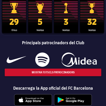
Trofeu de la Liga
Trofeu de la Lliga de Campions
Trofeu del Mundial de Clubs
Copa del 
29
5
3
32
TÍTOLS
TROFEUS
TROFEUS
TROFEUS
Principals patrocinadors del Club
MOSTRA TOTS ELS PATROCINADORS
Descarrega la App oficial del FC Barcelona