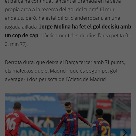
el Barça ha continuat tancant el Granada en la seva
pròpia àrea a la recerca del gol del triomf. El mur
andalús, però, ha estat difícil d’enderrocar i, en una
Jorge Molina ha fet el gol decisiu amb
jugada aïllada,
un cop de cap
pràcticament des de dins l’àrea petita (1-
2, min 79).
Derrota dura, que deixa el Barça tercer amb 71 punts,
els mateixos que el Madrid –que és segon pel gol
average- i dos per sota de l’Atlètic de Madrid.
Anterior
label.aria.chevronleft
Següent
label.aria.