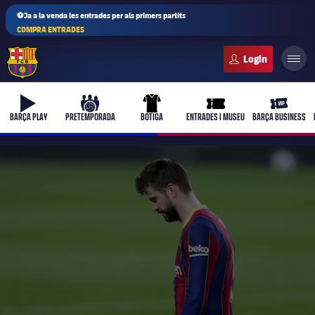
⚽Ja a la venda les entrades per als primers partits
COMPRA ENTRADES
FC Barcelona club badge
b-play
culers-ball
uniform
ticket-full
ticket-vi
BARÇA PLAY
PRETEMPORADA
BOTIGA
ENTRADES I MUSEU
BARÇA BUSINESS
PLUSICON
MÉS
Primer equip
Femení
plusicon
més
Actualitat
Barça Atlètic
plusicon
més