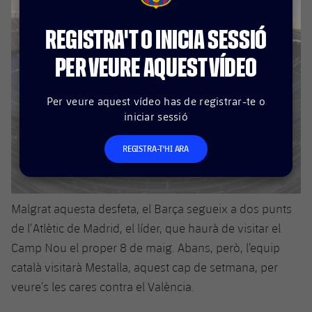
plusicon
més
Serveis Mèdics
Acreditacions
Fotos
Fotos
Infantil A
Entrades
SUB8 B
Calendari
REGISTRA'T O INICIA SESSIÓ
Campus Verano
Actualitat
Accessibilitat
Història
Instal·lacions
Infantil B
PER VEURE AQUEST VÍDEO
Resultats
Resultats
Juvenil
PLUSICON
MÉS
Palmarès
Classificació
Per veure aquest vídeo has de registrar-te o
Jugadors
Cadet
Primer equip
plusicon
més
iniciar sessió
Jugadors
Classificació
Infantil
Actualitat
Barça Atlètic
REGISTRA-T'HI ARA
plusicon
més
Fotos
Aleví
Calendari
Actualitat
Base
plusicon
més
Palmarès
Malgrat aquesta desfeta, el Barça segueix a dos punts
Entrades
Calendari
Campus Estiu
Actualitat
de l’Atlètic de Madrid, el líder, que haurà de visitar el
Història
Camp Nou el proper 8 de maig. Abans, però, l’equip
Resultats
Resultats
Barça C
català visitarà Mestalla, aquest cap de setmana, per
PLUSICON
MÉS
Classificació
veure’s les cares contra el València.
Jugadors
Junior
Informació general
plusicon
més