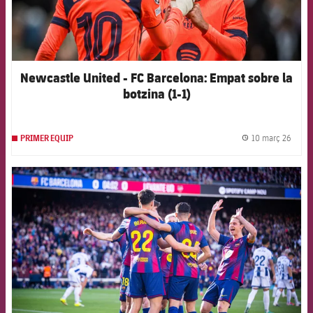
Newcastle United - FC Barcelona: Empat sobre la
botzina (1-1)
10 març 26
PRIMER EQUIP
label.
FCB Barcelona badge