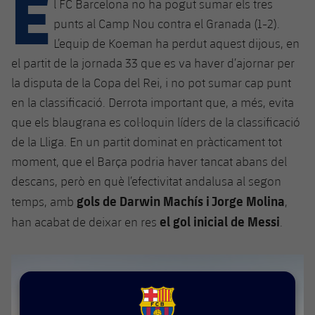
E
Calendari
l FC Barcelona no ha pogut sumar els tres
Campus Estiu
Base
punts al Camp Nou contra el Granada (1-2).
SUB13
SUB13 B
Entrades
Barça Atlètic
L’equip de Koeman ha perdut aquest dijous, en
plusicon
més
PLUSICON
MÉS
el partit de la jornada 33 que es va haver d’ajornar per
SUB12
SUB12 C
Gameday Shows
Junior
Primer Equip
la disputa de la Copa del Rei, i no pot sumar cap punt
Instal·lacions
plusicon
més
SUB11 A
en la classificació. Derrota important que, a més, evita
SUB11 C
Resultats
Cadet A
Actualitat
Barça Atlètic
Spotify Camp Nou
que els blaugrana es col·loquin líders de la classificació
plusicon
més
SUB11 B
de la Lliga. En un partit dominat en pràcticament tot
Classificacions
Cadet B
Calendari
Actualitat
Palau Blaugrana
Base
moment, que el Barça podria haver tancat abans del
plusicon
més
SUB10 A
Jugadors
descans, però en què l’efectivitat andalusa al segon
Infantil A
Entrades
Calendari
Estadi Johan Cruyff
Actualitat
gols de Darwin Machís i Jorge Molina
temps, amb
,
SUB10 B
PLUSICON
MÉS
Fotos
Infantil B
el gol inicial de Messi
han acabat de deixar en res
.
Resultats
Resultats
Juvenil
Barça Cafe
Primer equip
SUB9 A
plusicon
més
plusicon
més
Història
Mini
Classificació
Classificació
Cadet A
Ciutat Esportiva
Actualitat
SUB9 B
Barça Atlètic
plusicon
més
Serveis
Palmarès
plusicon
més
Jugadors
Jugadors
Cadet B
Calendari
SUB8 A
La Masia
Actualitat
FCB Barcelona badge
Base