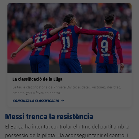
Jugadors
Classificació
FC Barcelona club badge
Juvenil
Notícies
Atletisme
plusicon
més
Fotos
Infantil
Actualitat
Bàsquet en cadira de rodes
plusicon
més
Història
Aleví
Masculí
Actualitat
Hockey gel
plusicon
més
Palmarès
Femení
Jugadors
Actualitat
Hoquei herba
plusicon
més
Agenda
Calendari
Jugadors
La classificació de la Lliga
Notícies
Patinatge artístic
plusicon
més
La taula classificatòria de Primera Divisió al detall: victòries, derrotes,
Resultats
Calendari
empats, gols a favor, en contra...
Hockey Herba Masculí
Escola de Patinatge
Actualitat
CONSULTA LA CLASSIFICACIÓ
DATA DE PUBLICACIÓ
Classificació
Resultats
Hockey Herba Femení
Plantilla
Rugby
Messi trenca la resistència
plusicon
més
Classificació
El Barça ha intentat controlar el ritme del partit amb la
Agenda
Actualitat
Voleibol
plusicon
més
possessió de la pilota. Ha aconseguit tenir el control i