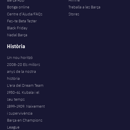
Barça App
Himne
Botiga online
Treballa a les Barça
Centre d’Ajuda/FAQs
Stores
Fes-te Beta Tester
Black Friday
Nadal Barça
Història
Un nou horitzó
2008-20 Els millors
anys de la nostra
història
L'era del Dream Team
1950-61. Kubala i el
seu temps
1899-1909. Naixement
i supervivència
Barça en Champions
League