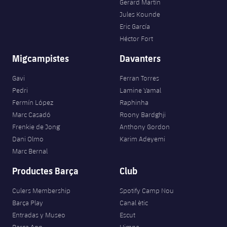
Gerard Martín
Jules Kounde
Eric García
Héctor Fort
Migcampistes
Davanters
Gavi
Ferran Torres
Pedri
Lamine Yamal
Fermín López
Raphinha
Marc Casadó
Roony Bardghji
Frenkie de Jong
Anthony Gordon
Dani Olmo
Karim Adeyemi
Marc Bernal
Productes Barça
Club
Culers Membership
Spotify Camp Nou
Barça Play
Canal ètic
Entradas y Museo
Escut