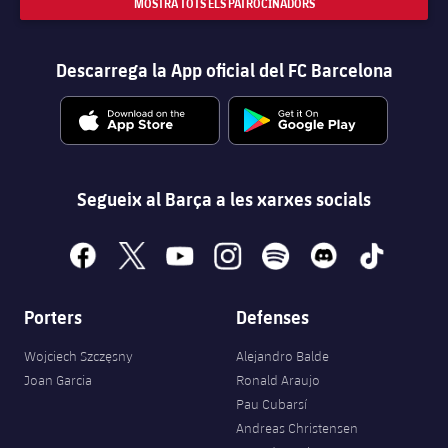
MOSTRA TOTS ELS PATROCINADORS
Descarrega la App oficial del FC Barcelona
Segueix al Barça a les xarxes socials
facebook
x
youtube
instagram
spotify
discord
tiktok
Porters
Defenses
Wojciech Szczęsny
Alejandro Balde
Joan Garcia
Ronald Araujo
Pau Cubarsí
Andreas Christensen