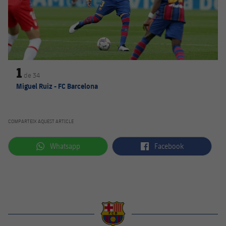
1
de
34
Miguel Ruiz - FC Barcelona
COMPARTEIX AQUEST ARTICLE
label.aria.whatsapp
label.aria.facebook
Whatsapp
Facebook