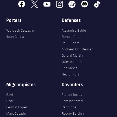
facebook
x
youtube
instagram
spotify
discord
tiktok
Porters
Defenses
Wojciech Szczęsny
Alejandro Balde
Joan Garcia
Ronald Araujo
Pau Cubarsí
Andreas Christensen
Gerard Martín
Jules Kounde
Eric García
Héctor Fort
Migcampistes
Davanters
Gavi
Ferran Torres
Pedri
Lamine Yamal
Fermín López
Raphinha
Marc Casadó
Roony Bardghji