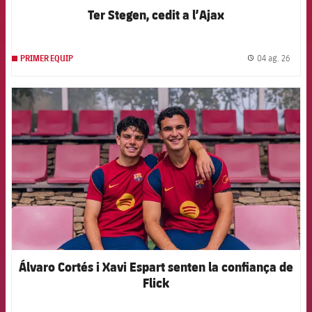
Ter Stegen, cedit a l’Ajax
04 ag. 26
PRIMER EQUIP
label.
FCB Barcelona badge
Álvaro Cortés i Xavi Espart senten la confiança de
Flick