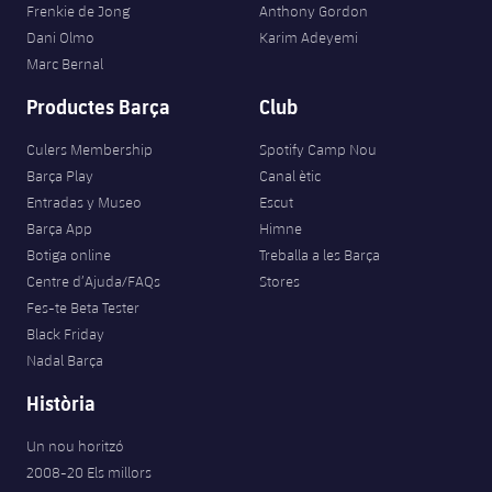
Frenkie de Jong
Anthony Gordon
Dani Olmo
Karim Adeyemi
Marc Bernal
Productes Barça
Club
Culers Membership
Spotify Camp Nou
Barça Play
Canal ètic
Entradas y Museo
Escut
Barça App
Himne
Botiga online
Treballa a les Barça
Centre d’Ajuda/FAQs
Stores
Fes-te Beta Tester
Black Friday
Nadal Barça
Història
Un nou horitzó
2008-20 Els millors