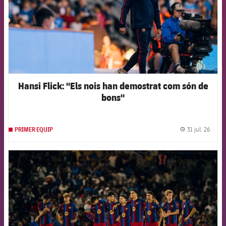
Hansi Flick: "Els nois han demostrat com són de
bons"
31 jul. 26
PRIMER EQUIP
label.
FCB Barcelona badge