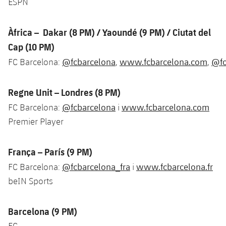
ESPN
Jugadors
Notícies
Apunta't a les amateurs
plusicon
més
Àfrica – Dakar (8 PM) / Yaoundé (9 PM) / Ciutat del
Calendari
Voleibol masculí
Apunta't a les amateurs
Cap (10 PM)
PLUSICON
MÉS
Resultats
@fcbarcelona
www.fcbarcelona.com
@fc
FC Barcelona:
,
,
Voleibol femení
Carnet de l'Esportista Amateur
League of Legends
Classificació
Regne Unit – Londres (8 PM)
VALORANT Rising
@fcbarcelona
www.fcbarcelona.com
FC Barcelona:
i
Fotos
VALORANT Game Changers
Premier Player
eFootball
França – París (9 PM)
@fcbarcelona_fra
www.fcbarcelona.fr
FC Barcelona:
i
beIN Sports
Barcelona (9 PM)
FC