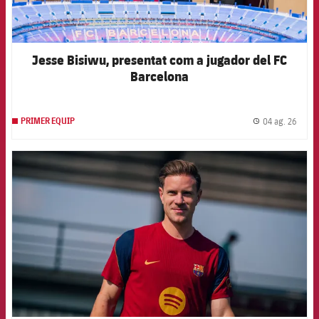
Jesse Bisiwu, presentat com a jugador del FC
Barcelona
04 ag. 26
PRIMER EQUIP
label.
FCB Barcelona badge