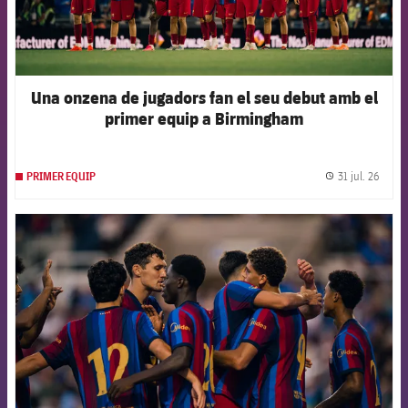
Una onzena de jugadors fan el seu debut amb el
primer equip a Birmingham
31 jul. 26
PRIMER EQUIP
label.
FCB Barcelona badge