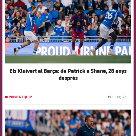
Els Kluivert al Barça: de Patrick a Shane, 28 anys
després
01 ag. 26
PRIMER EQUIP
label.
FCB Barcelona badge