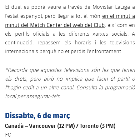
plusicon
més
Serveis Mèdics
Acreditacions
Fotos
El duel es podrà veure a través de Movistar LaLiga a
Fotos
Infantil A
Entrades
SUB8 B
Calendari
en el minut a
l'estat espanyol, però llegir a tot el món
Campus Verano
Actualitat
Accessibilitat
Història
Instal·lacions
minut del Match Center del web del Club
, així com en
Infantil B
Resultats
Resultats
Juvenil
els perfils oficials a les diferents xarxes socials. A
PLUSICON
MÉS
Palmarès
continuació, repassem els horaris i les televisions
Classificació
Jugadors
Cadet
Primer equip
internacionals perquè no et perdis l'enfrontament.
plusicon
més
Jugadors
Classificació
Infantil
Actualitat
Barça Atlètic
plusicon
més
*Recorda que aquestes televisions són les que tenen
Fotos
els drets, però això no implica que facin el partit o
Aleví
Calendari
Actualitat
Base
plusicon
més
l'hagin cedit a un altre canal. Consulta la programació
Palmarès
local per assegurar-te'n
Entrades
Calendari
Campus Estiu
Actualitat
Història
Resultats
Dissabte, 6 de març
Resultats
Barça C
PLUSICON
MÉS
Canadà – Vancouver (12 PM) / Toronto (3 PM)
Classificació
Jugadors
Junior
Informació general
FC
plusicon
més