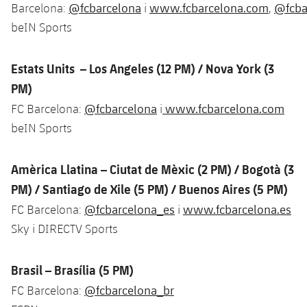
@fcbarcelona
www.fcbarcelona.com
@fcba
Barcelona:
i
,
Jugadors
Classificació
Juvenil
Notícies
Atletisme
beIN Sports
plusicon
més
Fotos
Infantil
Actualitat
Bàsquet en cadira de rodes
Estats Units – Los Angeles (12 PM) / Nova York (3
plusicon
més
Història
Aleví
PM)
Masculí
Actualitat
Hockey gel
plusicon
més
@fcbarcelona
www.fcbarcelona.com
FC Barcelona:
i
Palmarès
beIN Sports
Femení
Jugadors
Actualitat
Hoquei herba
plusicon
més
Agenda
Calendari
Amèrica Llatina – Ciutat de Mèxic (2 PM)
/ Bogotà (3
Jugadors
Notícies
Patinatge artístic
plusicon
més
PM) /
Santiago de Xile (5 PM) / Buenos Aires (5 PM)
Resultats
Calendari
@fcbarcelona_es
www.fcbarcelona.es
FC Barcelona:
i
Hockey Herba Masculí
Escola de Patinatge
Actualitat
Sky i DIRECTV Sports
Classificació
Resultats
Hockey Herba Femení
Plantilla
Rugby
plusicon
més
Brasil – Brasília (5 PM)
Classificació
Agenda
Actualitat
Voleibol
@fcbarcelona_br
FC Barcelona:
plusicon
més