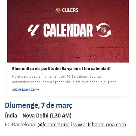
Sincronitza els partits del Barça en el teu calendari!
No et perdis cap enfrontament del FC Barcelona i apunta
automàticament a la teva agenda virtual tot el calendari blaugrana
REGISTRA'T JA
DATA DE PUBLICACIÓ
Diumenge, 7 de març
Índia – Nova Delhi (1.30 AM)
@fcbarcelona
www.fcbarcelona.com
FC Barcelona:
i