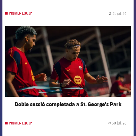
31 jul. 26
PRIMER EQUIP
label.
FCB Barcelona badge
Doble sessió completada a St. George's Park
30 jul. 26
PRIMER EQUIP
label.