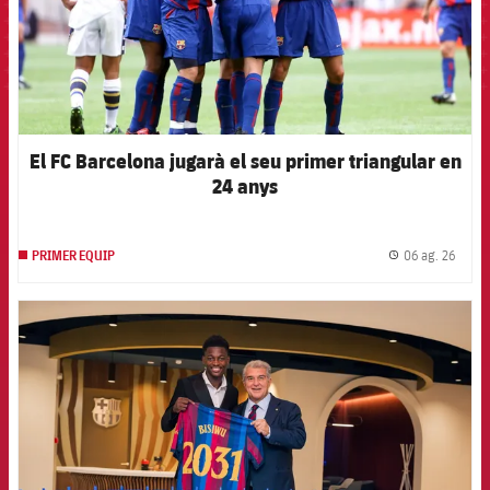
El FC Barcelona jugarà el seu primer triangular en
24 anys
06 ag. 26
PRIMER EQUIP
label.
FCB Barcelona badge