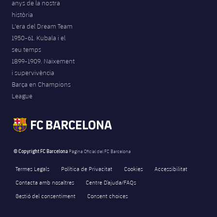
anys de la nostra
història
L'era del Dream Team
1950-61. Kubala i el
seu temps
1899-1909. Naixement
i supervivència
Barça en Champions
League
© Copyright FC Barcelona
Pàgina Oficial del FC Barcelona
Termes Legals
Política de Privacitat
Cookies
Accessibilitat
Contacta amb nosaltres
Centre D’ajuda/FAQs
Gestió del consentiment
Consent choices