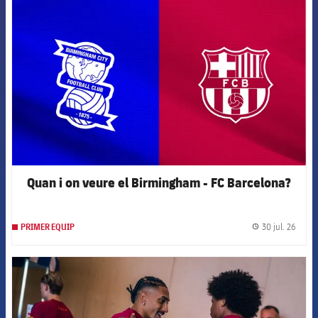
FCB Barcelona badge
Quan i on veure el Birmingham - FC Barcelona?
30 jul. 26
PRIMER EQUIP
label.
FCB Barcelona badge