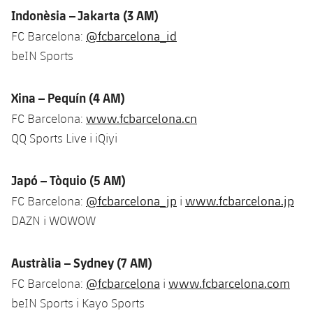
Indonèsia – Jakarta (3 AM)
@fcbarcelona_id
FC Barcelona:
beIN Sports
Xina – Pequín (4 AM)
www.fcbarcelona.cn
FC Barcelona:
QQ Sports Live i iQiyi
Japó – Tòquio (5 AM)
@fcbarcelona_jp
www.fcbarcelona.jp
FC Barcelona:
i
DAZN i WOWOW
Austràlia – Sydney (7 AM)
@fcbarcelona
www.fcbarcelona.com
FC Barcelona:
i
beIN Sports i Kayo Sports