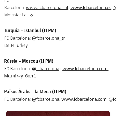
www.fcbarcelona.cat
www.fcbarcelona.es
@
Barcelona:
,
,
Movistar LaLiga
Turquia – Istanbul (11 PM)
@fcbarcelona_tr
FC Barcelona:
BeIN Turkey
Rússia – Moscou (11 PM)
@fcbarcelona
www.fcbarcelona.com
FC Barcelona:
i
Матч! Футбол 1
Països Àrabs – la Meca (11 PM)
@fcbarcelona
www.fcbarcelona.com
@fc
FC Barcelona:
,
,
FC Barcelona club badge