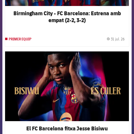
Birmingham City - FC Barcelona: Estrena amb
empat (2-2, 3-2)
31 jul. 26
PRIMER EQUIP
label.
FCB Barcelona badge
El FC Barcelona fitxa Jesse Bisiwu