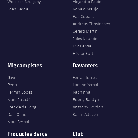
Wojciech Szczęsny
Alejandro Balde
Joan Garcia
Ronald Araujo
Pau Cubarsí
Andreas Christensen
Gerard Martín
Jules Kounde
Eric García
Héctor Fort
Migcampistes
Davanters
Gavi
Ferran Torres
Pedri
Lamine Yamal
Fermín López
Raphinha
Marc Casadó
Roony Bardghji
Frenkie de Jong
Anthony Gordon
Dani Olmo
Karim Adeyemi
Marc Bernal
Productes Barça
Club