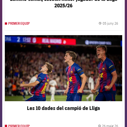
2025/26
05 juny 26
PRIMER EQUIP
label.
FCB Barcelona badge
Les 10 dades del campió de Lliga
26 maig 26
PRIMER EQUIP