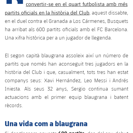
Calendari
Campus Estiu
Base
convertir-se en el quart futbolista amb més
SUB13
partits oficials en la història del Club
, aquest dissabte,
SUB13 B
Entrades
Barça Atlètic
plusicon
més
en el duel contra el Granada a Los Cármenes, Busquets
PLUSICON
MÉS
SUB12
SUB12 C
ha arribat als 600 partits oficials amb el FC Barcelona.
Gameday Shows
Junior
Primer Equip
Instal·lacions
plusicon
més
Una xifra històrica per a un jugador de llegenda.
SUB11 A
SUB11 C
Resultats
Cadet A
Actualitat
Barça Atlètic
Spotify Camp Nou
plusicon
més
El segon capità blaugrana assoleix així un número de
SUB11 B
Classificacions
Cadet B
partits que només han aconseguit tres jugadors en la
Calendari
Actualitat
Palau Blaugrana
Base
plusicon
més
SUB10 A
història del Club i que, casualment, tots tres han estat
Jugadors
Infantil A
Entrades
companys seus: Xavi Hernández, Leo Messi i Andrés
Calendari
Estadi Johan Cruyff
Actualitat
SUB10 B
PLUSICON
MÉS
Iniesta. Als seus 32 anys, Sergio continua sumant
Fotos
Infantil B
Resultats
Resultats
actuacions amb el primer equip blaugrana i batent
Juvenil
Barça Cafe
Primer equip
SUB9 A
plusicon
més
plusicon
més
Història
rècords.
Mini
Classificació
Classificació
Cadet A
Ciutat Esportiva
Actualitat
SUB9 B
Barça Atlètic
plusicon
més
Serveis
Palmarès
Una vida com a blaugrana
plusicon
més
Jugadors
Jugadors
Cadet B
Calendari
SUB8 A
La Masia
Actualitat
Base