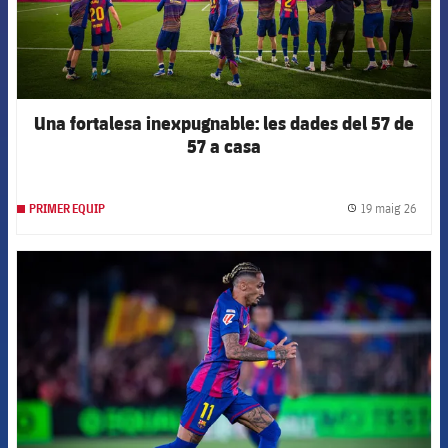
Una fortalesa inexpugnable: les dades del 57 de
57 a casa
19 maig 26
PRIMER EQUIP
label.
FCB Barcelona badge