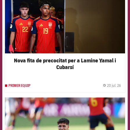
Nova fita de precocitat per a Lamine Yamal i
Cubarsí
20 jul. 26
PRIMER EQUIP
label.
FCB Barcelona badge