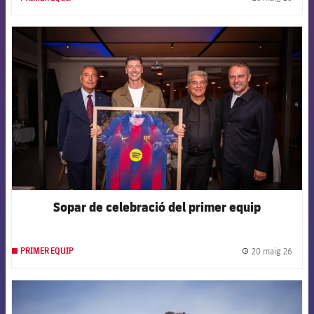
label.
FCB Barcelona badge
Sopar de celebració del primer equip
20 maig 26
PRIMER EQUIP
label.
FCB Barcelona badge