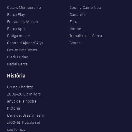
Culers Membership
Spotify Camp Nou
Barça Play
Canal ètic
Entradas y Museo
Escut
Barça App
Himne
Botiga online
Treballa a les Barça
Centre d’Ajuda/FAQs
Stores
Fes-te Beta Tester
Black Friday
Nadal Barça
Història
Un nou horitzó
2008-20 Els millors
anys de la nostra
història
L'era del Dream Team
1950-61. Kubala i el
seu temps