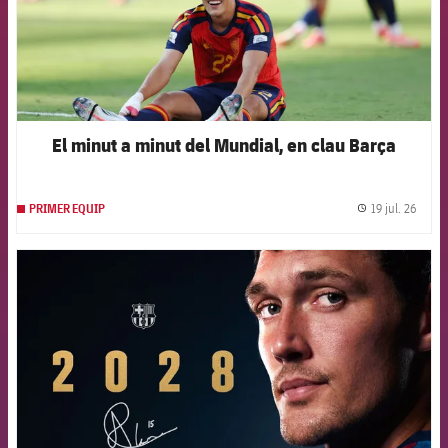
El minut a minut del Mundial, en clau Barça
19 jul. 26
PRIMER EQUIP
label.
FCB Barcelona badge