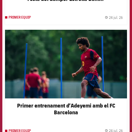
24 jul. 26
PRIMER EQUIP
label.
FCB Barcelona badge
Primer entrenament d’Adeyemi amb el FC
Barcelona
24 jul. 26
PRIMER EQUIP