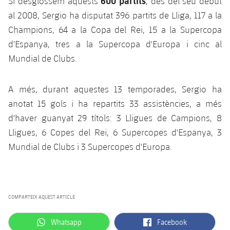
600 partits
Si desglossem aquests
, des del seu debut
plusicon
més
Serveis Mèdics
Acreditacions
Fotos
Fotos
al 2008, Sergio ha disputat 396 partits de Lliga, 117 a la
Infantil A
Entrades
SUB8 B
Calendari
Campus Verano
Actualitat
Champions, 64 a la Copa del Rei, 15 a la Supercopa
Accessibilitat
Història
Instal·lacions
Infantil B
d'Espanya, tres a la Supercopa d'Europa i cinc al
Resultats
Resultats
Juvenil
Mundial de Clubs.
PLUSICON
MÉS
Palmarès
Classificació
Jugadors
Cadet
Primer equip
plusicon
més
A més, durant aquestes 13 temporades, Sergio ha
Jugadors
Classificació
anotat 15 gols i ha repartits 33 assistències, a més
Infantil
Actualitat
Barça Atlètic
plusicon
més
d'haver guanyat 29 títols: 3 Lligues de Campions, 8
Fotos
Aleví
Lligues, 6 Copes del Rei, 6 Supercopes d'Espanya, 3
Calendari
Actualitat
Base
plusicon
més
Mundial de Clubs i 3 Supercopes d'Europa.
Palmarès
Entrades
Calendari
Campus Estiu
Actualitat
Història
Resultats
Resultats
Barça C
COMPARTEIX AQUEST ARTICLE
PLUSICON
MÉS
Classificació
Jugadors
Junior
Informació general
label.aria.whatsapp
label.aria.facebook
Whatsapp
Facebook
plusicon
més