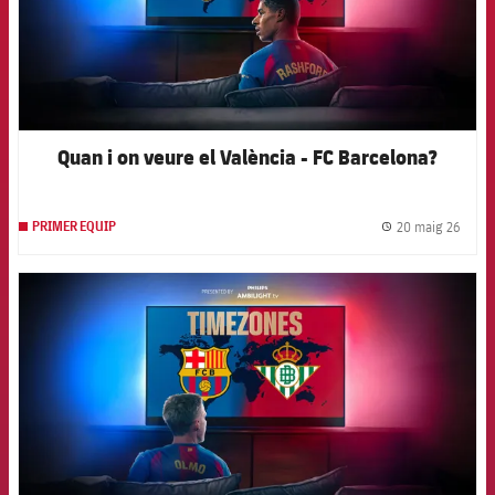
Quan i on veure el València - FC Barcelona?
20 maig 26
PRIMER EQUIP
label.
FCB Barcelona badge