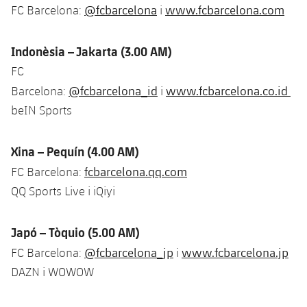
@fcbarcelona
www.fcbarcelona.com
FC Barcelona:
i
Indonèsia – Jakarta (3.00 AM)
FC
@fcbarcelona_id
www.fcbarcelona.co.id
Barcelona:
i
beIN Sports
Xina – Pequín (4.00 AM)
fcbarcelona.qq.com
FC Barcelona:
QQ Sports Live i iQiyi
Japó – Tòquio (5.00 AM)
@fcbarcelona_jp
www.fcbarcelona.jp
FC Barcelona:
i
DAZN i WOWOW