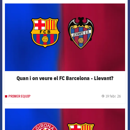
FCB Barcelona badge
Quan i on veure el FC Barcelona - Llevant?
19 febr. 26
PRIMER EQUIP
label.
FCB Barcelona badge