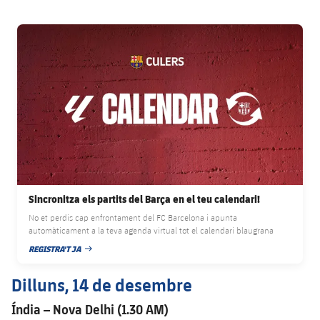
FC Barcelona club badge
Sincronitza els partits del Barça en el teu calendari!
No et perdis cap enfrontament del FC Barcelona i apunta
automàticament a la teva agenda virtual tot el calendari blaugrana
REGISTRA'T JA
DATA DE PUBLICACIÓ
Dilluns, 14 de desembre
Índia – Nova Delhi (1.30 AM)