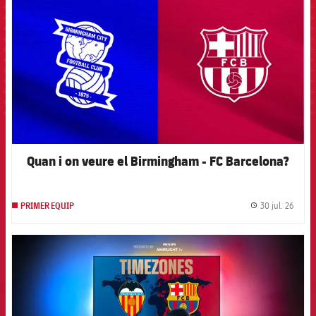
Quan i on veure el Birmingham - FC Barcelona?
30 jul. 26
PRIMER EQUIP
label.
FCB Barcelona badge