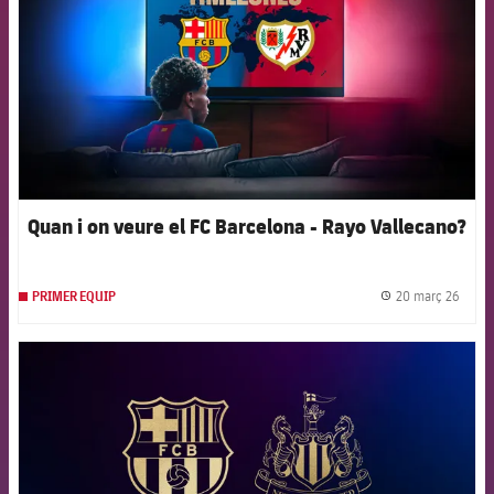
Quan i on veure el FC Barcelona - Rayo Vallecano?
20 març 26
PRIMER EQUIP
label.
FCB Barcelona badge