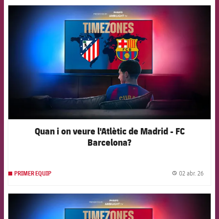
FCB Barcelona badge
Quan i on veure l'Atlètic de Madrid - FC
Barcelona?
02 abr. 26
PRIMER EQUIP
label.
FCB Barcelona badge