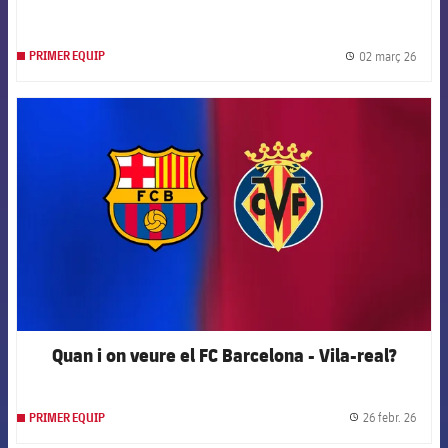
02 març 26
PRIMER EQUIP
label.
FCB Barcelona badge
Quan i on veure el FC Barcelona - Vila-real?
26 febr. 26
PRIMER EQUIP
label.