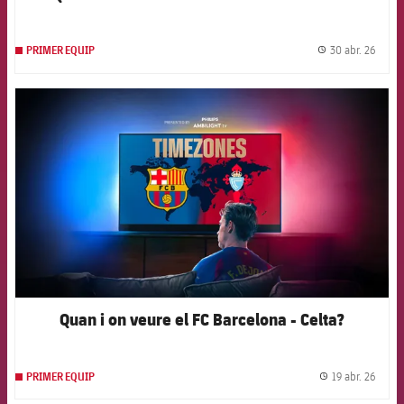
30 abr. 26
PRIMER EQUIP
label.
FCB Barcelona badge
Quan i on veure el FC Barcelona - Celta?
19 abr. 26
PRIMER EQUIP
label.