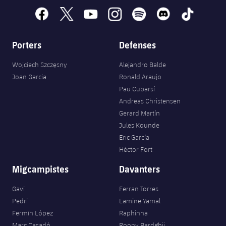
facebook
x
youtube
instagram
spotify
discord
tiktok
Porters
Defenses
Wojciech Szczęsny
Alejandro Balde
Joan Garcia
Ronald Araujo
Pau Cubarsí
Andreas Christensen
Gerard Martín
Jules Kounde
Eric García
Héctor Fort
Migcampistes
Davanters
Gavi
Ferran Torres
Pedri
Lamine Yamal
Fermín López
Raphinha
Marc Casadó
Roony Bardghji