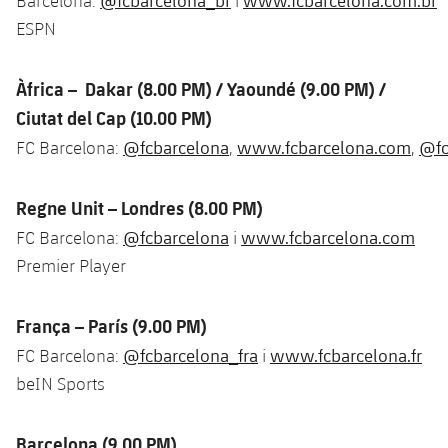
Barcelona:
i
Jugadors
Notícies
ESPN
Apunta't a les amateurs
plusicon
més
Calendari
Voleibol masculí
Apunta't a les amateurs
Àfrica – Dakar (8.00 PM) / Yaoundé (9.00 PM) /
PLUSICON
MÉS
Ciutat del Cap (10.00 PM)
Resultats
Voleibol femení
Carnet de l'Esportista Amateur
League of Legends
@fcbarcelona
www.fcbarcelona.com
@fc
FC Barcelona:
,
,
Classificació
VALORANT Rising
Regne Unit – Londres (8.00 PM)
Fotos
VALORANT Game Changers
@fcbarcelona
www.fcbarcelona.com
FC Barcelona:
i
Premier Player
eFootball
França – París (9.00 PM)
@fcbarcelona_fra
www.fcbarcelona.fr
FC Barcelona:
i
beIN Sports
Barcelona (9.00 PM)