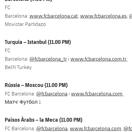
FC
www.fcbarcelona.cat
www.fcbarcelona.es
@
Barcelona:
,
,
Movistar Partidazo
Turquia – Istanbul (11.00 PM)
FC
@fcbarcelona_tr
www.fcbarcelona.com.tr
Barcelona:
i
BeIN Turkey
Rússia – Moscou (11.00 PM)
@fcbarcelona
www.fcbarcelona.com
FC Barcelona:
i
Матч! Футбол 1
Països Àrabs – la Meca (11.00 PM)
@fcbarcelona
www.fcbarcelona.com
@fc
FC Barcelona:
,
,