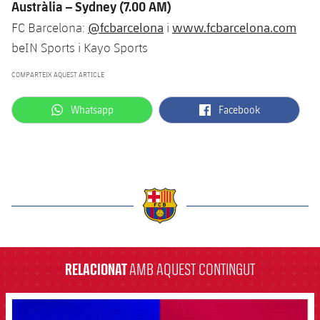
Austràlia – Sydney (7.00 AM)
@fcbarcelona
www.fcbarcelona.com
FC Barcelona:
i
beIN Sports i Kayo Sports
COMPARTEIX AQUEST ARTICLE
label.aria.whatsapp
label.aria.facebook
Whatsapp
Facebook
label.aria.barcelona
RELACIONAT
AMB AQUEST CONTINGUT
FCB Barcelona badge