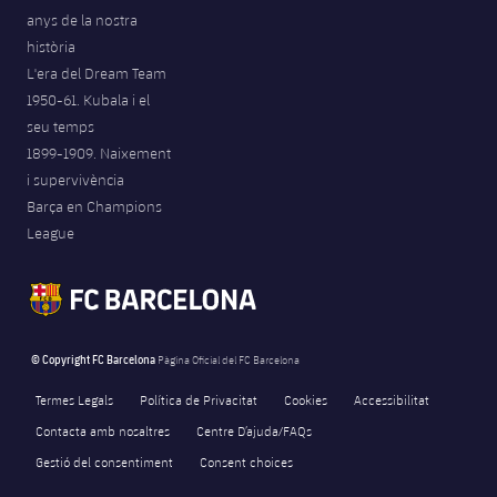
anys de la nostra
història
L'era del Dream Team
1950-61. Kubala i el
seu temps
1899-1909. Naixement
i supervivència
Barça en Champions
League
© Copyright FC Barcelona
Pàgina Oficial del FC Barcelona
Termes Legals
Política de Privacitat
Cookies
Accessibilitat
Contacta amb nosaltres
Centre D’ajuda/FAQs
Gestió del consentiment
Consent choices