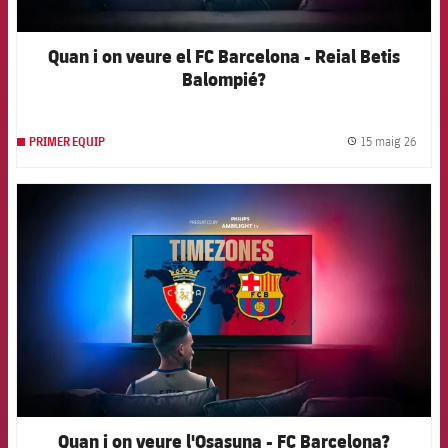
Quan i on veure el FC Barcelona - Reial Betis
Balompié?
15 maig 26
PRIMER EQUIP
label.
FCB Barcelona badge
Quan i on veure l'Osasuna - FC Barcelona?