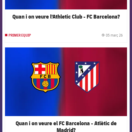
Quan i on veure l'Athletic Club - FC Barcelona?
05 març 26
PRIMER EQUIP
label.
FCB Barcelona badge
Quan i on veure el FC Barcelona - Atlètic de
Madrid?