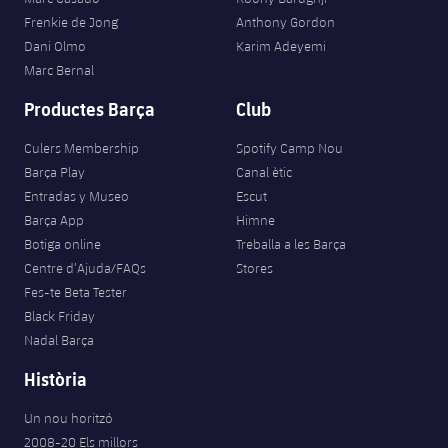
Frenkie de Jong
Anthony Gordon
Dani Olmo
Karim Adeyemi
Marc Bernal
Productes Barça
Club
Culers Membership
Spotify Camp Nou
Barça Play
Canal ètic
Entradas y Museo
Escut
Barça App
Himne
Botiga online
Treballa a les Barça
Centre d’Ajuda/FAQs
Stores
Fes-te Beta Tester
Black Friday
Nadal Barça
Història
Un nou horitzó
2008-20 Els millors