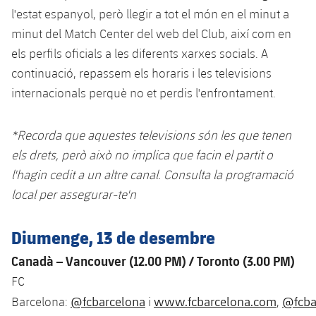
plusicon
més
Serveis Mèdics
Acreditacions
l'estat espanyol, però llegir a tot el món en el minut a
Fotos
Fotos
Infantil A
Entrades
SUB8 B
Calendari
minut del Match Center del web del Club, així com en
Campus Verano
Actualitat
Accessibilitat
Història
Instal·lacions
els perfils oficials a les diferents xarxes socials. A
Infantil B
Resultats
Resultats
Juvenil
continuació, repassem els horaris i les televisions
PLUSICON
MÉS
Palmarès
internacionals perquè no et perdis l'enfrontament.
Classificació
Jugadors
Cadet
Primer equip
plusicon
més
Jugadors
*Recorda que aquestes televisions són les que tenen
Classificació
Infantil
Actualitat
Barça Atlètic
els drets, però això no implica que facin el partit o
plusicon
més
Fotos
l'hagin cedit a un altre canal. Consulta la programació
Aleví
Calendari
Actualitat
Base
local per assegurar-te'n
plusicon
més
Palmarès
Entrades
Calendari
Campus Estiu
Actualitat
Diumenge, 13 de desembre
Història
Resultats
Resultats
Canadà – Vancouver (12.00 PM) / Toronto (3.00 PM)
Barça C
PLUSICON
MÉS
FC
Classificació
Jugadors
Junior
@fcbarcelona
www.fcbarcelona.com
@fcba
Informació general
Barcelona:
i
,
plusicon
més