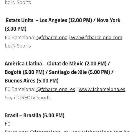
beIN Sports
Jugadors
Classificació
Juvenil
Notícies
Atletisme
plusicon
més
Fotos
Estats Units – Los Angeles (12.00 PM) / Nova York
Infantil
Actualitat
Bàsquet en cadira de rodes
(3.00 PM)
plusicon
més
Història
Aleví
@fcbarcelona
www.fcbarcelona.com
FC Barcelona:
i
Masculí
Actualitat
Hockey gel
beIN Sports
plusicon
més
Palmarès
Femení
Jugadors
Actualitat
Hoquei herba
plusicon
més
Amèrica Llatina – Ciutat de Mèxic (2.00 PM)
/
Agenda
Bogotà (3.00 PM) /
Santiago de Xile (5.00 PM) /
Calendari
Jugadors
Notícies
Patinatge artístic
plusicon
més
Buenos Aires (5.00 PM)
Resultats
Calendari
@fcbarcelona_es
www.fcbarcelona.es
FC Barcelona:
i
Hockey Herba Masculí
Escola de Patinatge
Actualitat
Sky i DIRECTV Sports
Classificació
Resultats
Hockey Herba Femení
Plantilla
Rugby
plusicon
més
Brasil – Brasília (5.00 PM)
Classificació
Agenda
Actualitat
FC
Voleibol
plusicon
més
@fcbarcelona_br
www.fcbarcelona.com.br