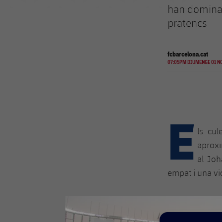
han dominat
pratencs
fcbarcelona.cat
07:05PM DIUMENGE 01 NO
E
ls cul
aproxi
al Joh
empat i una vi