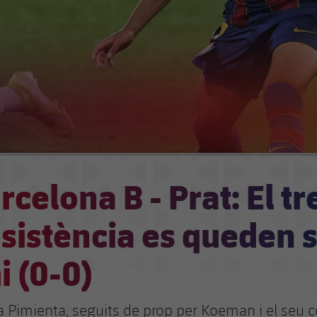
rcelona B - Prat: El tr
insistència es queden 
 (0-0)
a Pimienta, seguits de prop per Koeman i el seu c