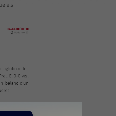
ue els
BARÇA ATLÈTIC
Data de publicació
01 de nov. 20
i aglutinar les
rat. El 0-0 vist
un balanç d'un
ueres.