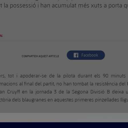
 la possessió i han acumulat més xuts a porta q
V.
label.aria.facebook
Facebook
COMPARTEIX AQUEST ARTICLE
ers, tot i apoderar-se de la pilota durant els 90 minuts 
macions al final del partit, no han tombat la resistència del P
an Cruyff en la jornada 3 de la Segona Divisió B deixa 
ctòria dels blaugranes en aquestes primeres pinzellades llig