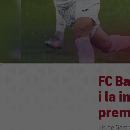
FC Ba
i la 
premi
Els de Garcí