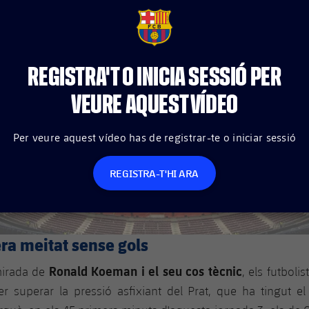
FCB Barcelona badge
REGISTRA'T O INICIA SESSIÓ PER
VEURE AQUEST VÍDEO
Per veure aquest vídeo has de registrar-te o iniciar sessió
REGISTRA-T'HI ARA
ra meitat sense gols
Ronald Koeman
i el seu cos tècnic
 mirada de
, els futboli
r superar la pressió asfixiant del Prat, que ha tingut el