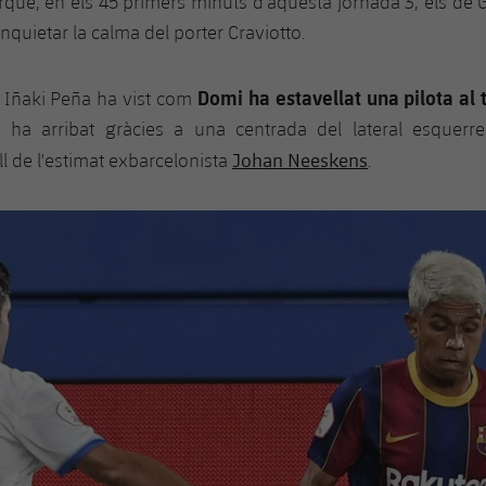
Perquè, en els 45 primers minuts d'aquesta jornada 3, els de 
nquietar la calma del porter Craviotto.
Domi ha estavellat una pilota al 
t, Iñaki Peña ha vist com
ha arribat gràcies a una centrada del lateral esquerre
Johan Neeskens
ll de l'estimat exbarcelonista
.