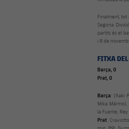
Finalment, tot 
Segona Divisi
partits és el b
i 8 de novemb
FITXA DEL
Barça, 0
Prat, 0
Barça
: Iñaki 
Mika Mármol, I
la Fuente, Rey 
Prat
: Craviott
min. 89), Guzm