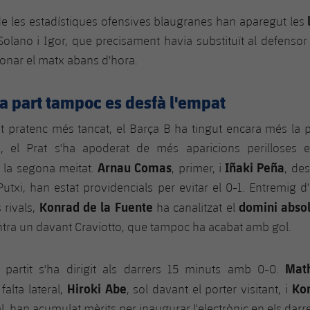
de les estadístiques ofensives blaugranes han aparegut les
t Solano i Igor, que precisament havia substituït al defenso
onar el matx abans d'hora.
a part tampoc es desfà l'empat
t pratenc més tancat, el Barça B ha tingut encara més la p
é, el Prat s'ha apoderat de més aparicions perilloses 
Arnau Comas
Iñaki Peña
la segona meitat.
, primer, i
, de
Putxi, han estat providencials per evitar el 0-1. Entremig 
Konrad de la Fuente
domini absol
 rivals,
ha canalitzat el
tra un davant Craviotto, que tampoc ha acabat amb gol.
Mat
l partit s'ha dirigit als darrers 15 minuts amb 0-0.
Hiroki Abe
Ko
falta lateral,
, sol davant el porter visitant, i
, han acumulat mèrits per inaugurar l'electrònic en els darre