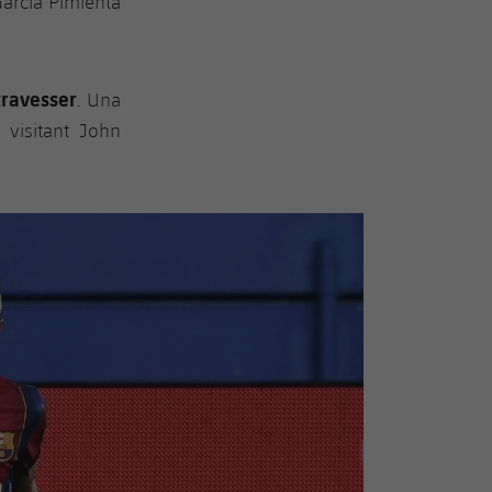
García Pimienta
travesser
. Una
 visitant John