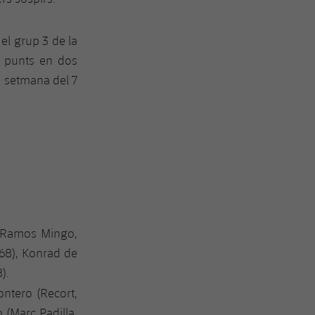
 el grup 3 de la
e punts en dos
de setmana del 7
s, Ramos Mingo,
 68), Konrad de
).
ontero (Recort,
 (Marc Padilla,