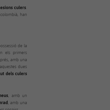
lesions culers
.
r colombià, han
ossessió de la
en els primers
sprés, amb una
d'aquestes dues
ut dels culers
heus
, amb un
nrad
, amb una
rs sospirs.