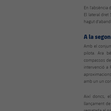
En l'absència 
El lateral dre
hagut d'aband
A la segon
Amb el conjun
pilota. Ara b
compassos de 
intervenció a 
aproximacions
amb un un con
Així doncs, e
llançament de 
rematada al pal