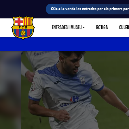
⚽Ja a la venda les entrades per als primers part
ENTRADES I MUSEU
BOTIGA
CULE
LABEL.SHARE.CARETDOWN
FC Barcelona club badge