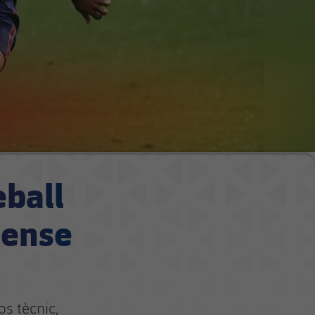
eball
sense
os tècnic,