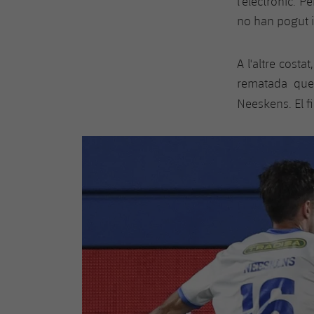
l'electrònic. 
no han pogut i
A l'altre costa
rematada que 
Neeskens. El fi