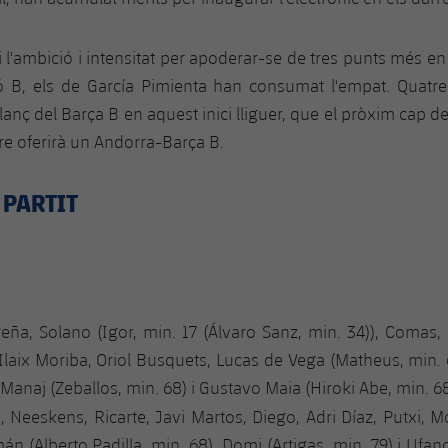
i l'ambició i intensitat per apoderar-se de tres punts més en
ó B, els de García Pimienta han consumat l'empat. Quatr
alanç del Barça B en aquest inici lliguer, que el pròxim cap 
re oferirà un Andorra-Barça B.
 PARTIT
Peña, Solano (Igor, min. 17 (Álvaro Sanz, min. 34)), Coma
laix Moriba, Oriol Busquets, Lucas de Vega (Matheus, min.
Manaj (Zeballos, min. 68) i Gustavo Maia (Hiroki Abe, min. 68
o, Neeskens, Ricarte, Javi Martos, Diego, Adri Díaz, Putxi, M
án (Alberto Padilla, min. 68), Domi (Artigas, min. 79) i Ufano