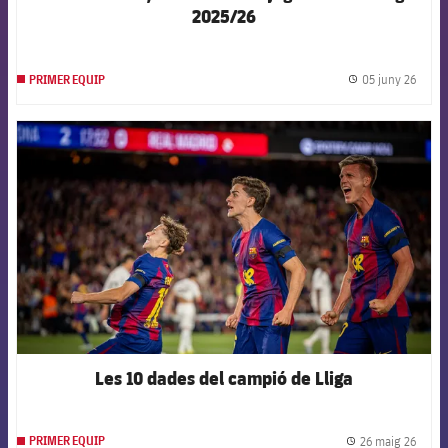
2025/26
05 juny 26
PRIMER EQUIP
label.
FCB Barcelona badge
Les 10 dades del campió de Lliga
26 maig 26
PRIMER EQUIP