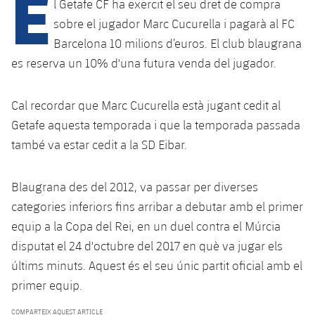
E
Calendari
l Getafe CF ha exercit el seu dret de compra
Campus Estiu
Base
sobre el jugador Marc Cucurella i pagarà al FC
SUB13
SUB13 B
Entrades
Barça Atlètic
Barcelona 10 milions d’euros. El club blaugrana
plusicon
més
PLUSICON
MÉS
es reserva un 10% d'una futura venda del jugador.
SUB12
SUB12 C
Gameday Shows
Junior
Primer Equip
Instal·lacions
plusicon
més
SUB11 A
SUB11 C
Cal recordar que Marc Cucurella està jugant cedit al
Resultats
Cadet A
Actualitat
Barça Atlètic
Spotify Camp Nou
Getafe aquesta temporada i que la temporada passada
plusicon
més
SUB11 B
Classificacions
també va estar cedit a la SD Eibar.
Cadet B
Calendari
Actualitat
Palau Blaugrana
Base
plusicon
més
SUB10 A
Jugadors
Infantil A
Blaugrana des del 2012, va passar per diverses
Entrades
Calendari
Estadi Johan Cruyff
Actualitat
SUB10 B
categories inferiors fins arribar a debutar amb el primer
PLUSICON
MÉS
Fotos
Infantil B
Resultats
equip a la Copa del Rei, en un duel contra el Múrcia
Resultats
Juvenil
Barça Cafe
Primer equip
SUB9 A
plusicon
més
disputat el 24 d'octubre del 2017 en què va jugar els
plusicon
més
Història
Mini
Classificació
Classificació
últims minuts. Aquest és el seu únic partit oficial amb el
Cadet A
Ciutat Esportiva
Actualitat
SUB9 B
Barça Atlètic
plusicon
més
Serveis
Palmarès
primer equip.
plusicon
més
Jugadors
Jugadors
Cadet B
Calendari
SUB8 A
La Masia
Actualitat
Base
COMPARTEIX AQUEST ARTICLE