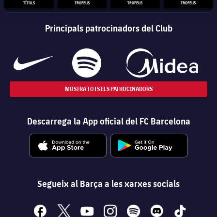
TÍTOLS
TROFEUS
TROFEUS
TROFEUS
Principals patrocinadors del Club
MOSTRA TOTS ELS PATROCINADORS
Descarrega la App oficial del FC Barcelona
Segueix al Barça a les xarxes socials
facebook
x
youtube
instagram
spotify
discord
tiktok