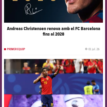
Andreas Christensen renova amb el FC Barcelona
fins al 2028
01 jul. 26
PRIMER EQUIP
label.
FCB Barcelona badge