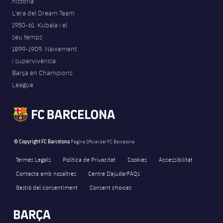
història
L'era del Dream Team
1950-61. Kubala i el
seu temps
1899-1909. Naixement
i supervivència
Barça en Champions
League
© Copyright FC Barcelona
Pàgina Oficial del FC Barcelona
Termes Legals
Política de Privacitat
Cookies
Accessibilitat
Contacta amb nosaltres
Centre D’ajuda/FAQs
Gestió del consentiment
Consent choices
FORÇA BARÇA
1,123
label.aria.fire
Força Barça
label.aria.forcabarca