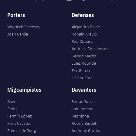
Porters
Defenses
Wojciech Szczęsny
Alejandro Balde
Joan Garcia
Ronald Araujo
Pau Cubarsí
Andreas Christensen
Gerard Martín
Jules Kounde
Eric García
Héctor Fort
Migcampistes
Davanters
Gavi
Ferran Torres
Pedri
Lamine Yamal
Fermín López
Raphinha
Marc Casadó
Roony Bardghji
Frenkie de Jong
Anthony Gordon