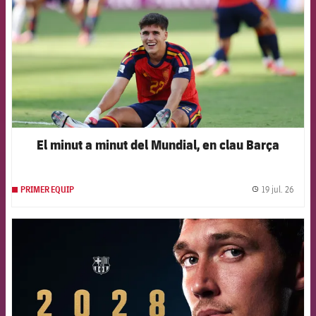
El minut a minut del Mundial, en clau Barça
19 jul. 26
PRIMER EQUIP
label.
FCB Barcelona badge