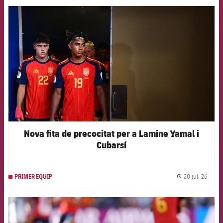
FCB Barcelona badge
Nova fita de precocitat per a Lamine Yamal i
Cubarsí
20 jul. 26
PRIMER EQUIP
label.
FCB Barcelona badge