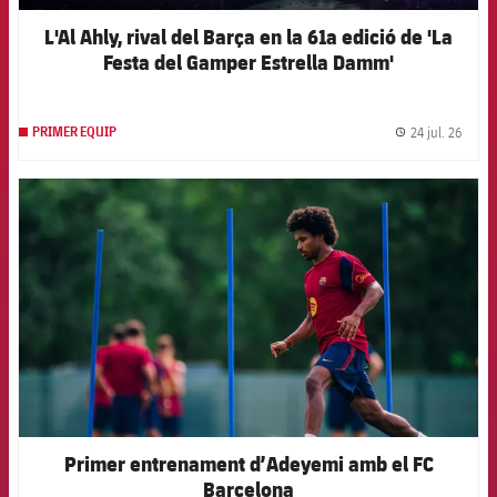
Jugadors
Notícies
Apunta't a les amateurs
L'Al Ahly, rival del Barça en la 61a edició de 'La
plusicon
més
Festa del Gamper Estrella Damm'
Calendari
Voleibol masculí
Apunta't a les amateurs
PLUSICON
MÉS
Resultats
24 jul. 26
PRIMER EQUIP
Voleibol femení
label.
Carnet de l'Esportista Amateur
League of Legends
Classificació
FCB Barcelona badge
VALORANT Rising
Fotos
VALORANT Game Changers
eFootball
Primer entrenament d’Adeyemi amb el FC
Barcelona