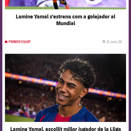
Lamine Yamal s'estrena com a golejador al
Mundial
21 juny 26
PRIMER EQUIP
label.
FCB Barcelona badge
Lamine Yamal, escollit millor jugador de la Lliga