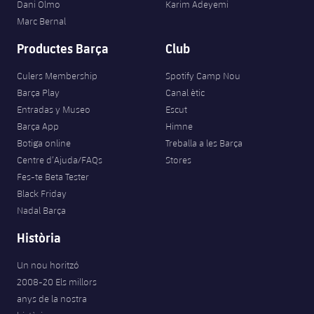
Dani Olmo
Karim Adeyemi
Marc Bernal
Productes Barça
Club
Culers Membership
Spotify Camp Nou
Barça Play
Canal ètic
Entradas y Museo
Escut
Barça App
Himne
Botiga online
Treballa a les Barça
Centre d’Ajuda/FAQs
Stores
Fes-te Beta Tester
Black Friday
Nadal Barça
Història
Un nou horitzó
2008-20 Els millors
anys de la nostra