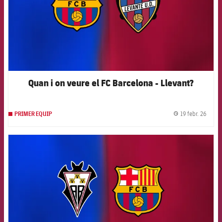
Quan i on veure el FC Barcelona - Llevant?
19 febr. 26
PRIMER EQUIP
label.
FCB Barcelona badge