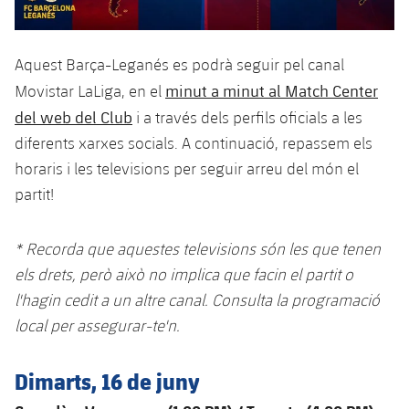
plusicon
més
Serveis Mèdics
Acreditacions
Fotos
Fotos
Infantil A
Entrades
SUB8 B
Calendari
Campus Verano
Actualitat
Accessibilitat
Història
Aquest Barça-Leganés es podrà seguir pel canal
Instal·lacions
Infantil B
Resultats
Resultats
minut a minut al Match Center
Movistar LaLiga, en el
Juvenil
PLUSICON
MÉS
Palmarès
del web del Club
i a través dels perfils oficials a les
Classificació
Jugadors
Cadet
diferents xarxes socials. A continuació, repassem els
Primer equip
plusicon
més
horaris i les televisions per seguir arreu del món el
Jugadors
Classificació
Infantil
Actualitat
partit!
Barça Atlètic
plusicon
més
Fotos
Aleví
Calendari
Actualitat
Base
* Recorda que aquestes televisions són les que tenen
plusicon
més
Palmarès
els drets, però això no implica que facin el partit o
Entrades
Calendari
Campus Estiu
Actualitat
l'hagin cedit a un altre canal. Consulta la programació
Història
local per assegurar-te'n.
Resultats
Resultats
Barça C
PLUSICON
MÉS
Classificació
Dimarts, 16 de juny
Jugadors
Junior
Informació general
plusicon
més