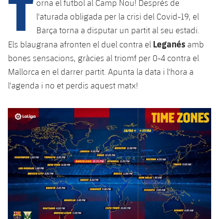
T
Calendari
orna el futbol al Camp Nou! Després de
Campus Estiu
Base
l'aturada obligada per la crisi del Covid-19, el
SUB13
SUB13 B
Entrades
Barça Atlètic
Barça torna a disputar un partit al seu estadi.
plusicon
més
PLUSICON
MÉS
Leganés
SUB12
Els blaugrana afronten el duel contra el
amb
SUB12 C
Gameday Shows
Junior
Primer Equip
Instal·lacions
bones sensacions, gràcies al triomf per 0-4 contra el
plusicon
més
SUB11 A
SUB11 C
Mallorca en el darrer partit. Apunta la data i l'hora a
Resultats
Cadet A
Actualitat
Barça Atlètic
Spotify Camp Nou
l'agenda i no et perdis aquest matx!
plusicon
més
SUB11 B
Classificacions
Cadet B
Calendari
Actualitat
Palau Blaugrana
Base
plusicon
més
SUB10 A
Jugadors
Infantil A
Entrades
Calendari
Estadi Johan Cruyff
Actualitat
SUB10 B
PLUSICON
MÉS
Fotos
Infantil B
Resultats
Resultats
Juvenil
Barça Cafe
Primer equip
SUB9 A
plusicon
més
plusicon
més
Història
Mini
Classificació
Classificació
Cadet A
Ciutat Esportiva
Actualitat
SUB9 B
Barça Atlètic
plusicon
més
Serveis
Palmarès
plusicon
més
Jugadors
Jugadors
Cadet B
Calendari
SUB8 A
La Masia
Actualitat
Base