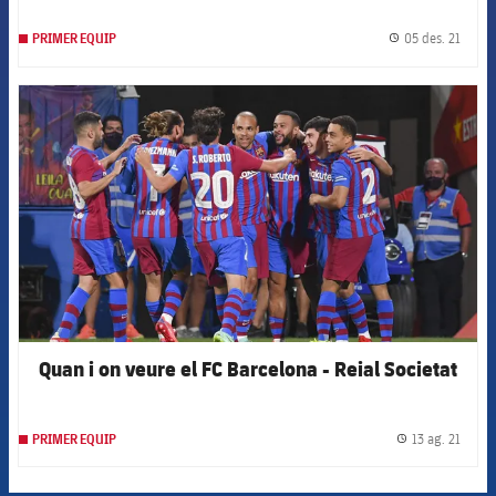
05 des. 21
PRIMER EQUIP
label.
FCB Barcelona badge
Quan i on veure el FC Barcelona - Reial Societat
13 ag. 21
PRIMER EQUIP
label.