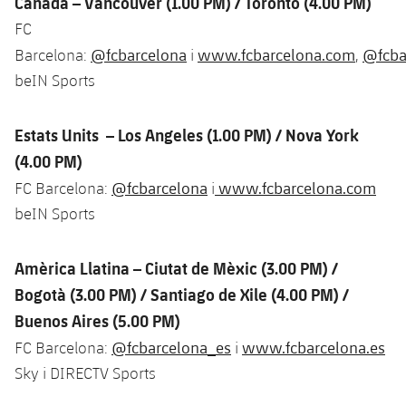
Canadà – Vancouver (1.00 PM) / Toronto (4.00 PM)
Jugadors
Classificació
Juvenil
FC
Notícies
Atletisme
plusicon
més
@fcbarcelona
www.fcbarcelona.com
@fcba
Barcelona:
i
,
Fotos
Infantil
Actualitat
beIN Sports
Bàsquet en cadira de rodes
plusicon
més
Història
Aleví
Masculí
Actualitat
Hockey gel
Estats Units – Los Angeles (1.00 PM) / Nova York
plusicon
més
Palmarès
(4.00 PM)
Femení
Jugadors
Actualitat
Hoquei herba
@fcbarcelona
www.fcbarcelona.com
FC Barcelona:
i
plusicon
més
beIN Sports
Agenda
Calendari
Jugadors
Notícies
Patinatge artístic
plusicon
més
Resultats
Amèrica Llatina – Ciutat de Mèxic (3.00 PM)
/
Calendari
Hockey Herba Masculí
Escola de Patinatge
Actualitat
Bogotà (3.00 PM) /
Santiago de Xile (4.00 PM) /
Classificació
Resultats
Buenos Aires (5.00 PM)
Hockey Herba Femení
Plantilla
Rugby
plusicon
més
@fcbarcelona_es
www.fcbarcelona.es
FC Barcelona:
i
Classificació
Sky i DIRECTV Sports
Agenda
Actualitat
Voleibol
plusicon
més