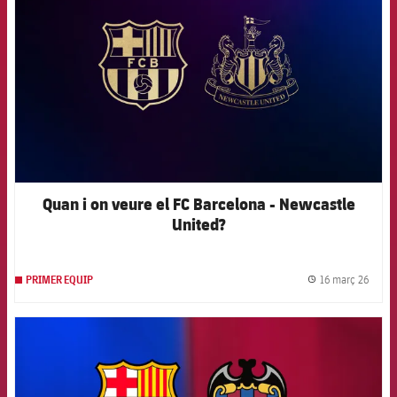
Quan i on veure el FC Barcelona - Newcastle
United?
16 març 26
PRIMER EQUIP
label.
FCB Barcelona badge