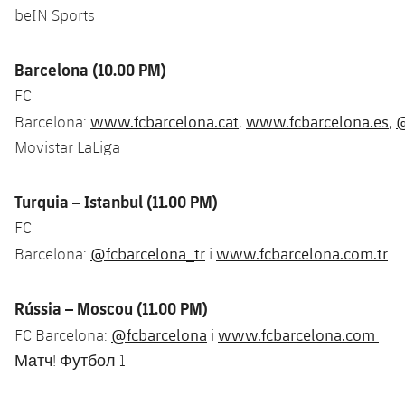
beIN Sports
Barcelona (10.00 PM)
FC
www.fcbarcelona.cat
www.fcbarcelona.es
@
Barcelona:
,
,
Movistar LaLiga
Turquia – Istanbul (11.00 PM)
FC
@fcbarcelona_tr
www.fcbarcelona.com.tr
Barcelona:
i
Rússia – Moscou (11.00 PM)
@fcbarcelona
www.fcbarcelona.com
FC Barcelona:
i
Матч! Футбол 1