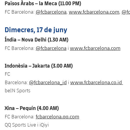
Països Àrabs – la Meca (11.00 PM)
@fcbarcelona
www.fcbarcelona.com
@fc
FC Barcelona:
,
,
Dimecres, 17 de juny
Índia – Nova Delhi (1.30 AM)
@fcbarcelona
www.fcbarcelona.com
FC Barcelona:
i
Indonèsia – Jakarta (3.00 AM)
FC
@fcbarcelona_id
www.fcbarcelona.co.id
Barcelona:
i
beIN Sports
Xina – Pequín (4.00 AM)
fcbarcelona.qq.com
FC Barcelona:
QQ Sports Live i iQiyi