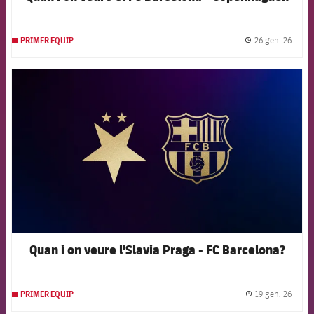
26 gen. 26
PRIMER EQUIP
label.
FCB Barcelona badge
Quan i on veure l'Slavia Praga - FC Barcelona?
19 gen. 26
PRIMER EQUIP
label.