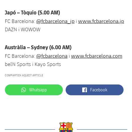
Japó – Tòquio (5.00 AM)
@fcbarcelona_jp
www.fcbarcelona.jp
FC Barcelona:
i
DAZN i WOWOW
Austràlia – Sydney (6.00 AM)
@fcbarcelona
www.fcbarcelona.com
FC Barcelona:
i
beIN Sports i Kayo Sports
COMPARTEIX AQUEST ARTICLE
label.aria.whatsapp
label.aria.facebook
Whatsapp
Facebook