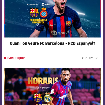
Quan i on veure FC Barcelona - RCD Espanyol?
28 des. 22
PRIMER EQUIP
label.
FCB Barcelona badge