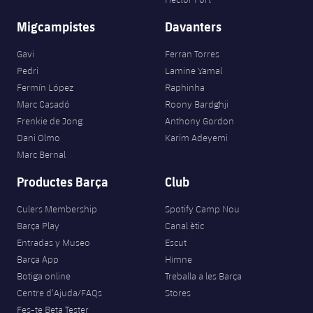
Migcampistes
Davanters
Gavi
Ferran Torres
Pedri
Lamine Yamal
Fermín López
Raphinha
Marc Casadó
Roony Bardghji
Frenkie de Jong
Anthony Gordon
Dani Olmo
Karim Adeyemi
Marc Bernal
Productes Barça
Club
Culers Membership
Spotify Camp Nou
Barça Play
Canal ètic
Entradas y Museo
Escut
Barça App
Himne
Botiga online
Treballa a les Barça
Centre d’Ajuda/FAQs
Stores
Fes-te Beta Tester