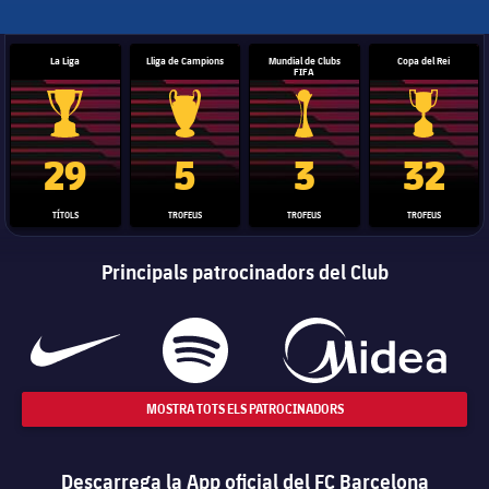
La Liga
Lliga de Campions
Mundial de Clubs
Copa del Rei
FIFA
Trofeu de la Liga
Trofeu de la Lliga de Campions
Trofeu del Mundial de Clubs
Copa del 
29
5
3
32
TÍTOLS
TROFEUS
TROFEUS
TROFEUS
Principals patrocinadors del Club
MOSTRA TOTS ELS PATROCINADORS
Descarrega la App oficial del FC Barcelona