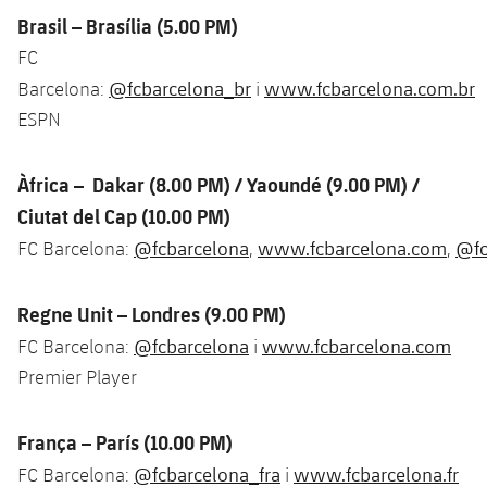
Jugadors
Brasil – Brasília (5.00 PM)
Notícies
Apunta't a les amateurs
plusicon
més
FC
Calendari
Voleibol masculí
@fcbarcelona_br
www.fcbarcelona.com.br
Barcelona:
i
Apunta't a les amateurs
PLUSICON
MÉS
ESPN
Resultats
Voleibol femení
Carnet de l'Esportista Amateur
League of Legends
Àfrica – Dakar (8.00 PM) / Yaoundé (9.00 PM) /
Classificació
VALORANT Rising
Ciutat del Cap (10.00 PM)
Fotos
@fcbarcelona
www.fcbarcelona.com
@fc
FC Barcelona:
,
,
VALORANT Game Changers
eFootball
Regne Unit – Londres (9.00 PM)
@fcbarcelona
www.fcbarcelona.com
FC Barcelona:
i
Premier Player
França – París (10.00 PM)
@fcbarcelona_fra
www.fcbarcelona.fr
FC Barcelona:
i