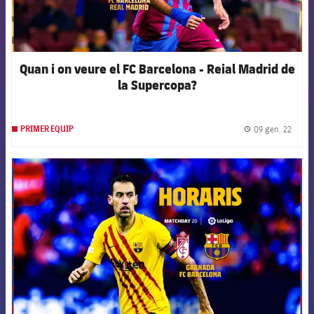
Quan i on veure el FC Barcelona - Reial Madrid de
la Supercopa?
09 gen. 22
PRIMER EQUIP
label.
FCB Barcelona badge