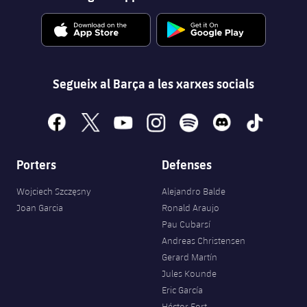
Segueix al Barça a les xarxes socials
facebook
x
youtube
instagram
spotify
discord
tiktok
Porters
Defenses
Wojciech Szczęsny
Alejandro Balde
Joan Garcia
Ronald Araujo
Pau Cubarsí
Andreas Christensen
Gerard Martín
Jules Kounde
Eric García
Héctor Fort