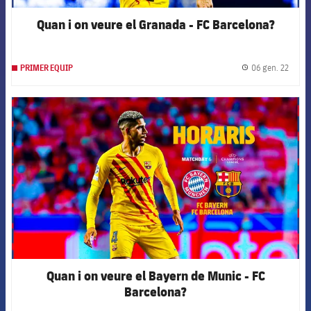
Quan i on veure el Granada - FC Barcelona?
06 gen. 22
PRIMER EQUIP
label.
FCB Barcelona badge
Quan i on veure el Bayern de Munic - FC
Barcelona?