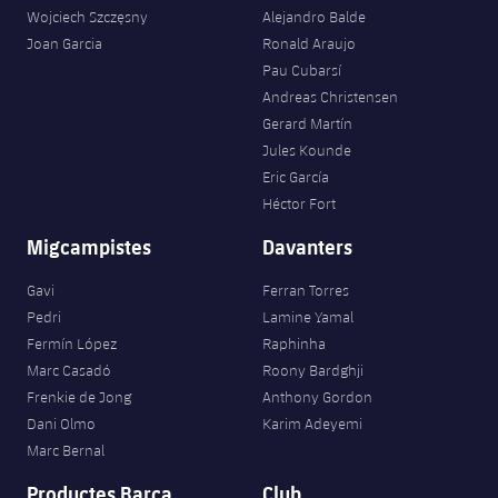
Wojciech Szczęsny
Alejandro Balde
Joan Garcia
Ronald Araujo
Pau Cubarsí
Andreas Christensen
Gerard Martín
Jules Kounde
Eric García
Héctor Fort
Migcampistes
Davanters
Gavi
Ferran Torres
Pedri
Lamine Yamal
Fermín López
Raphinha
Marc Casadó
Roony Bardghji
Frenkie de Jong
Anthony Gordon
Dani Olmo
Karim Adeyemi
Marc Bernal
Productes Barça
Club