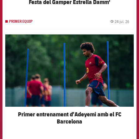
Festa del Gamper Estrella Damm'
24 jul. 26
PRIMER EQUIP
label.
FCB Barcelona badge
Primer entrenament d’Adeyemi amb el FC
Barcelona