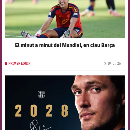
El minut a minut del Mundial, en clau Barça
19 jul. 26
PRIMER EQUIP
label.
FCB Barcelona badge