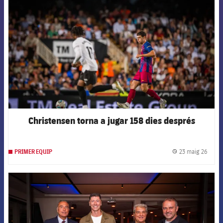
Christensen torna a jugar 158 dies després
23 maig 26
PRIMER EQUIP
label.
FCB Barcelona badge