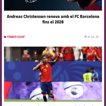
Andreas Christensen renova amb el FC Barcelona
fins al 2028
01 jul. 26
PRIMER EQUIP
label.
FCB Barcelona badge