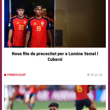
Nova fita de precocitat per a Lamine Yamal i
Cubarsí
20 jul. 26
PRIMER EQUIP
label.
FCB Barcelona badge