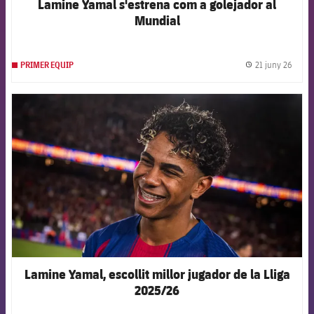
Lamine Yamal s'estrena com a golejador al
Mundial
21 juny 26
PRIMER EQUIP
label.
FCB Barcelona badge
Lamine Yamal, escollit millor jugador de la Lliga
2025/26