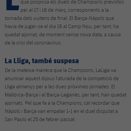
Calendari
que posposa els duels de Champions previstos
Campus Estiu
Base
per al 17 i 18 de març, corresponents a la
SUB13
SUB13 B
Entrades
Barça Atlètic
tornada dels vuitens de final. El Barça-Nàpols que
plusicon
més
PLUSICON
MÉS
havia de jugar-se el dia 18 al Camp Nou, per tant, ha
SUB12
SUB12 C
Gameday Shows
Junior
Primer Equip
quedat ajornat, de moment sense nova data, a causa
Instal·lacions
plusicon
més
SUB11 A
de la crisi del coronavirus.
SUB11 C
Resultats
Cadet A
Actualitat
Barça Atlètic
Spotify Camp Nou
plusicon
més
SUB11 B
La Lliga, també suspesa
Classificacions
Cadet B
Calendari
Actualitat
Palau Blaugrana
Base
plusicon
més
De la mateixa manera que la Champions, LaLiga va
SUB10 A
Jugadors
Infantil A
anunciar aquest dijous l'aturada de la competició de
Entrades
Calendari
Estadi Johan Cruyff
Actualitat
SUB10 B
Lliga almenys per a les dues pròximes jornades. El
PLUSICON
MÉS
Fotos
Infantil B
Resultats
Mallorca-Barça i el Barça-Leganés, per tant, han quedat
Resultats
Juvenil
Barça Cafe
Primer equip
SUB9 A
plusicon
més
ajornats. Pel que fa a la Champions, cal recordar que
plusicon
més
Història
Mini
Classificació
Classificació
Nàpols i Barça van empatar 1-1 en el duel disputat a
Cadet A
Ciutat Esportiva
Actualitat
SUB9 B
Barça Atlètic
plusicon
més
Serveis
Palmarès
San Paolo el 25 de febrer passat.
plusicon
més
Jugadors
Jugadors
Cadet B
Calendari
SUB8 A
La Masia
Actualitat
Base