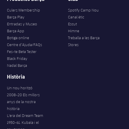
Culers Membership
Spotify Camp Nou
Barça Play
Canal ètic
Entradas y Museo
Escut
Barça App
Himne
Botiga online
Treballa a les Barça
Centre d’Ajuda/FAQs
Stores
Fes-te Beta Tester
Black Friday
Nadal Barça
Història
Un nou horitzó
2008-20 Els millors
anys de la nostra
història
L'era del Dream Team
1950-61. Kubala i el