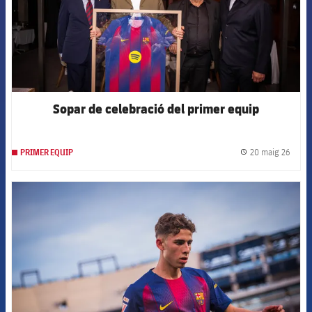
Sopar de celebració del primer equip
20 maig 26
PRIMER EQUIP
label.
FCB Barcelona badge