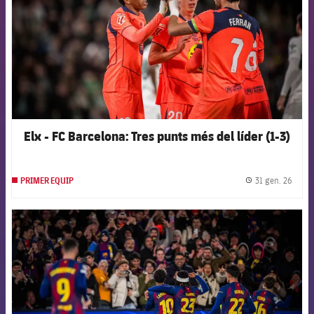
Elx - FC Barcelona: Tres punts més del líder (1-3)
31 gen. 26
PRIMER EQUIP
label.
FCB Barcelona badge