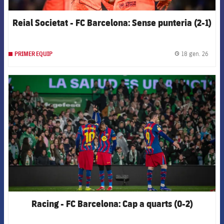
Reial Societat - FC Barcelona: Sense punteria (2-1)
18 gen. 26
PRIMER EQUIP
label.
FCB Barcelona badge
Racing - FC Barcelona: Cap a quarts (0-2)