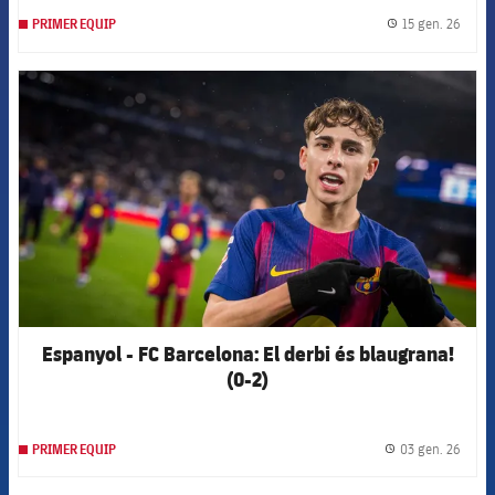
15 gen. 26
PRIMER EQUIP
label.
FCB Barcelona badge
Espanyol - FC Barcelona: El derbi és blaugrana!
(0-2)
03 gen. 26
PRIMER EQUIP
label.