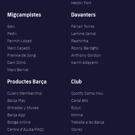
Héctor Fort
Migcampistes
Davanters
Gavi
Ferran Torres
Pedri
Lamine Yamal
Fermín López
Raphinha
Marc Casadó
Roony Bardghji
Frenkie de Jong
Anthony Gordon
Dani Olmo
Karim Adeyemi
Marc Bernal
Productes Barça
Club
Culers Membership
Spotify Camp Nou
Barça Play
Canal ètic
Entradas y Museo
Escut
Barça App
Himne
Botiga online
Treballa a les Barça
Centre d’Ajuda/FAQs
Stores