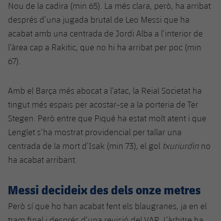
Nou de la cadira (min 65). La més clara, però, ha arribat
després d’una jugada brutal de Leo Messi que ha
acabat amb una centrada de Jordi Alba a l’interior de
l’àrea cap a Rakitic, que no hi ha arribat per poc (min
67).
Amb el Barça més abocat a l’atac, la Reial Societat ha
tingut més espais per acostar-se a la porteria de Ter
Stegen. Però entre que Piqué ha estat molt atent i que
Lenglet s’ha mostrat providencial per tallar una
centrada de la mort d’Isak (min 73), el gol
txuriurdin
no
ha acabat arribant.
Messi decideix des dels onze metres
Però sí que ho han acabat fent els blaugranes, ja en el
tram final i després d’una revisió del VAR. L’àrbitre ha