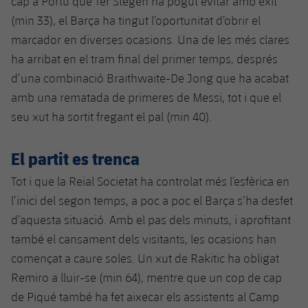
cap a Portu que Ter Stegen ha pogut evitar amb èxit
Jugadors
Notícies
Apunta't a les amateurs
(min 33), el Barça ha tingut l’oportunitat d’obrir el
plusicon
més
marcador en diverses ocasions. Una de les més clares
Calendari
Voleibol masculí
Apunta't a les amateurs
ha arribat en el tram final del primer temps, després
PLUSICON
MÉS
d’una combinació Braithwaite-De Jong que ha acabat
Resultats
Voleibol femení
Carnet de l'Esportista Amateur
League of Legends
amb una rematada de primeres de Messi, tot i que el
seu xut ha sortit fregant el pal (min 40).
Classificació
VALORANT Rising
Fotos
El partit es trenca
VALORANT Game Changers
Tot i que la Reial Societat ha controlat més l’esfèrica en
eFootball
l’inici del segon temps, a poc a poc el Barça s’ha desfet
d’aquesta situació. Amb el pas dels minuts, i aprofitant
també el cansament dels visitants, les ocasions han
començat a caure soles. Un xut de Rakitic ha obligat
Remiro a lluir-se (min 64), mentre que un cop de cap
de Piqué també ha fet aixecar els assistents al Camp