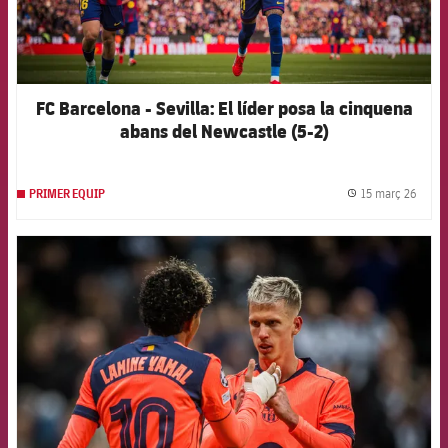
FC Barcelona - Sevilla: El líder posa la cinquena
abans del Newcastle (5-2)
15 març 26
PRIMER EQUIP
label.
FCB Barcelona badge