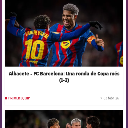
FCB Barcelona badge
Albacete - FC Barcelona: Una ronda de Copa més
(1-2)
03 febr. 26
PRIMER EQUIP
label.
FCB Barcelona badge