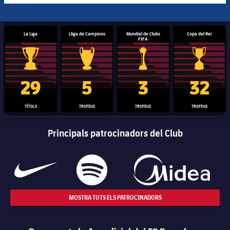
La Liga
Lliga de Campions
Mundial de Clubs
Copa del Rei
FIFA
Trofeu de la Liga
Trofeu de la Lliga de Campions
Trofeu del Mundial de Clubs
Copa del 
29
5
3
32
TÍTOLS
TROFEUS
TROFEUS
TROFEUS
Principals patrocinadors del Club
MOSTRA TOTS ELS PATROCINADORS