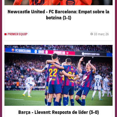
Newcastle United - FC Barcelona: Empat sobre la
botzina (1-1)
10 març 26
PRIMER EQUIP
label.
FCB Barcelona badge
Barça - Llevant: Resposta de líder (3-0)