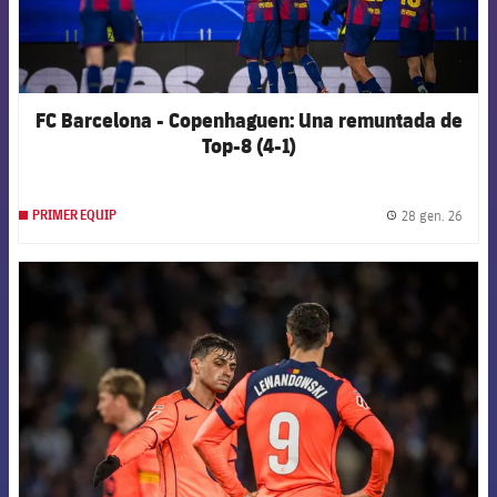
FC Barcelona - Copenhaguen: Una remuntada de
Top-8 (4-1)
28 gen. 26
PRIMER EQUIP
label.
FCB Barcelona badge