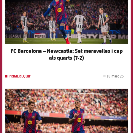
FC Barcelona – Newcastle: Set meravelles i cap
als quarts (7-2)
18 març 26
PRIMER EQUIP
label.
FCB Barcelona badge