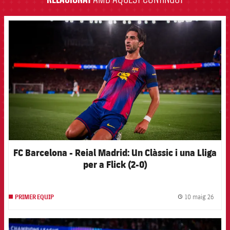
FCB Barcelona badge
FC Barcelona - Reial Madrid: Un Clàssic i una Lliga
per a Flick (2-0)
10 maig 26
PRIMER EQUIP
label.
FCB Barcelona badge