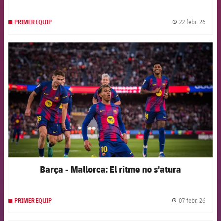
22 febr. 26
PRIMER EQUIP
label.
FCB Barcelona badge
Barça - Mallorca: El ritme no s'atura
07 febr. 26
PRIMER EQUIP
label.