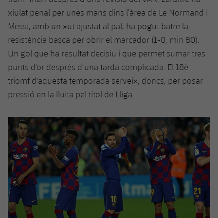
xiulat penal per unes mans dins l’àrea de Le Normand i
Messi, amb un xut ajustat al pal, ha pogut batre la
resistència basca per obrir el marcador (1-0, min 80).
Un gol que ha resultat decisiu i que permet sumar tres
punts d’or després d’una tarda complicada. El 18è
triomf d'aquesta temporada serveix, doncs, per posar
pressió en la lluita pel títol de Lliga.
Anterior
label.aria.chevronleft
Següent
label.aria.