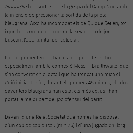
Jugadors
Classificació
txuriurdin
han sortit sobre la gespa del Camp Nou amb
Juvenil
Notícies
Atletisme
plusicon
més
la intensió de pressionar la sortida de la pilota
Fotos
Infantil
blaugrana. Això ha incomodat els de Quique Setién, tot
Actualitat
Bàsquet en cadira de rodes
plusicon
més
i que han continuat ferms en la seva idea de joc
Història
Aleví
buscant l’oportunitat per colpejar.
Masculí
Actualitat
Hockey gel
plusicon
més
Palmarès
Femení
I, en el primer temps, han estat a punt de fer-ho
Jugadors
Actualitat
Hoquei herba
plusicon
més
especialment amb la connexió Messi – Braithwaite, que
Agenda
Calendari
s’ha convertit en el detall que ha trencat una mica el
Jugadors
Notícies
Patinatge artístic
plusicon
més
guió inicial. De fet, durant els primers 45 minuts, els dos
Resultats
Calendari
davanters blaugrana han estat els més actius i han
Hockey Herba Masculí
Escola de Patinatge
Actualitat
portat la major part del joc ofensiu del partit.
Classificació
Resultats
Hockey Herba Femení
Plantilla
Rugby
plusicon
més
Davant d’una Reial Societat que només ha disposat
Classificació
Agenda
Actualitat
Voleibol
d’un cop de cap d’Isak (min 26) i d’una jugada en llarg
plusicon
més