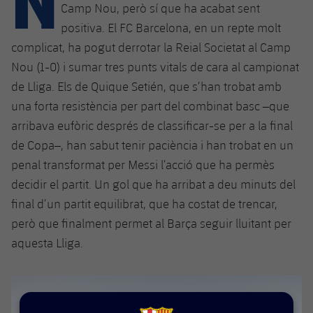
Calendari
Campus Estiu
Base
Camp Nou, però sí que ha acabat sent
positiva. El FC Barcelona, en un repte molt
SUB13
SUB13 B
Entrades
Barça Atlètic
plusicon
més
complicat, ha pogut derrotar la Reial Societat al Camp
PLUSICON
MÉS
SUB12
Nou (1-0) i sumar tres punts vitals de cara al campionat
SUB12 C
Gameday Shows
Junior
Primer Equip
Instal·lacions
plusicon
més
de Lliga. Els de Quique Setién, que s’han trobat amb
SUB11 A
SUB11 C
una forta resistència per part del combinat basc –que
Resultats
Cadet A
Actualitat
Barça Atlètic
Spotify Camp Nou
plusicon
més
arribava eufòric després de classificar-se per a la final
SUB11 B
Classificacions
de Copa–, han sabut tenir paciència i han trobat en un
Cadet B
Calendari
Actualitat
Palau Blaugrana
Base
plusicon
més
penal transformat per Messi l’acció que ha permès
SUB10 A
Jugadors
Infantil A
decidir el partit. Un gol que ha arribat a deu minuts del
Entrades
Calendari
Estadi Johan Cruyff
Actualitat
SUB10 B
final d’un partit equilibrat, que ha costat de trencar,
PLUSICON
MÉS
Fotos
Infantil B
Resultats
però que finalment permet al Barça seguir lluitant per
Resultats
Juvenil
Barça Cafe
Primer equip
SUB9 A
plusicon
més
aquesta Lliga.
plusicon
més
Història
Mini
Classificació
Classificació
Cadet A
Ciutat Esportiva
Actualitat
SUB9 B
Barça Atlètic
plusicon
més
Serveis
Palmarès
plusicon
més
Jugadors
Jugadors
Cadet B
Calendari
SUB8 A
La Masia
Actualitat
Base