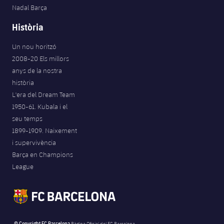
Nadal Barça
Història
Un nou horitzó
2008-20 Els millors
anys de la nostra
història
L'era del Dream Team
1950-61. Kubala i el
seu temps
1899-1909. Naixement
i supervivència
Barça en Champions
League
© Copyright FC Barcelona
Pàgina Oficial del FC Barcelona