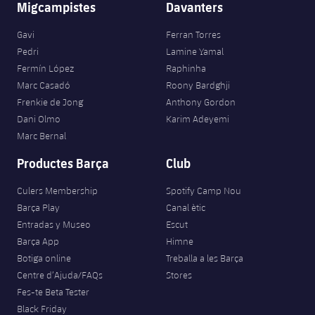
Migcampistes
Davanters
Gavi
Ferran Torres
Pedri
Lamine Yamal
Fermín López
Raphinha
Marc Casadó
Roony Bardghji
Frenkie de Jong
Anthony Gordon
Dani Olmo
Karim Adeyemi
Marc Bernal
Productes Barça
Club
Culers Membership
Spotify Camp Nou
Barça Play
Canal ètic
Entradas y Museo
Escut
Barça App
Himne
Botiga online
Treballa a les Barça
Centre d’Ajuda/FAQs
Stores
Fes-te Beta Tester
Black Friday