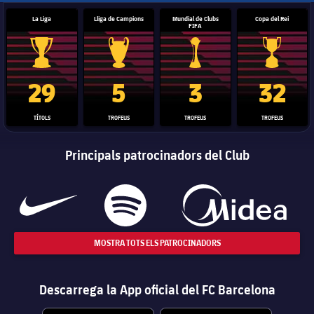
La Liga
Lliga de Campions
Mundial de Clubs
Copa del Rei
FIFA
Trofeu de la Liga
Trofeu de la Lliga de Campions
Trofeu del Mundial de Clubs
Copa del 
29
5
3
32
TÍTOLS
TROFEUS
TROFEUS
TROFEUS
Principals patrocinadors del Club
MOSTRA TOTS ELS PATROCINADORS
Descarrega la App oficial del FC Barcelona