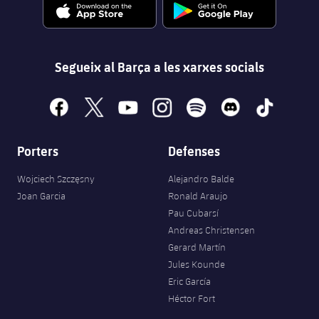
Segueix al Barça a les xarxes socials
facebook
x
youtube
instagram
spotify
discord
tiktok
Porters
Defenses
Wojciech Szczęsny
Alejandro Balde
Joan Garcia
Ronald Araujo
Pau Cubarsí
Andreas Christensen
Gerard Martín
Jules Kounde
Eric García
Héctor Fort