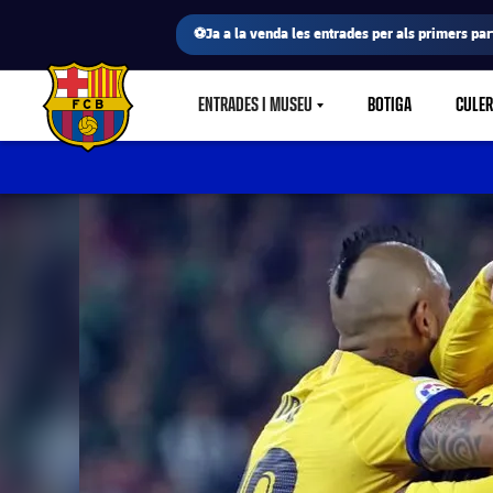
⚽Ja a la venda les entrades per als primers part
ENTRADES I MUSEU
BOTIGA
CULE
LABEL.SHARE.CARETDOWN
FC Barcelona club badge