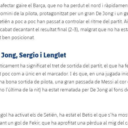
afectar gaire el Barça, que no ha perdut el nord i ràpidamen
domini de la pilota, protagonitzat per un gran De Jong i un 
etién a poc a poc han passat a controlar el ritme del partit. Ai
abat decantant el resultat final (2-3), malgrat que no ha esta
t ben posicionat.
 Jong, Sergio i Lenglet
ticament ha significat el tret de sortida del partit, el que ha 
t poc com a únic en el marcador. I és que, en una jugada ini
a bona sortida de pilota, una gran passada de Messi al cor d
o l’última de la nit) ha estat rematada per De Jong al fons de
gol ha activat els de Setién, ha estat el Betis el que s’ha mo
ant un gol de Fekir, que ha aprofitat una pèrdua al mig del c