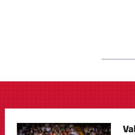
label.aria.barcelon
Va
FCB Barcelona badge