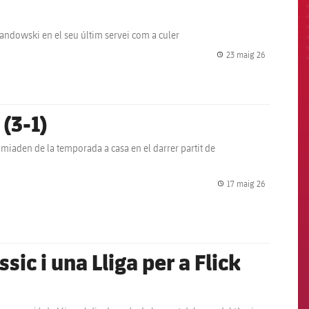
wandowski en el seu últim servei com a culer
23 maig 26
label.share.
 (3-1)
comiaden de la temporada a casa en el darrer partit de
17 maig 26
label.share.
sic i una Lliga per a Flick