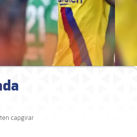
ada
eten capgirar