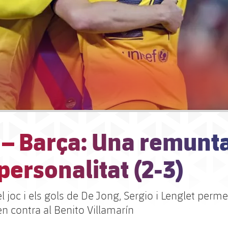
s – Barça: Una remunt
ersonalitat (2-3)
el joc i els gols de De Jong, Sergio i Lenglet perm
en contra al Benito Villamarín