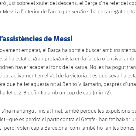
erò just sobre el xiulet del descans, el Barça s’ha refet del 
r Messi a l’interior de l’àrea que Sergio s’ha encarregat de t
d’assistències de Messi
novament empatat, el Barça ha sortit a buscar amb insistència
essi ha estat el gran protagonista en la faceta ofensiva, amb
drien haver acabat al fons de la xarxa. No les ha pogut tra
cipat activament en el gol de la victòria. I és que seva ha esta
cera que ha fet aquesta nit al Benito Villamarín, després d’u
ha fet el 2-3 definitiu amb un cop de cap (min 72).
a s’ha mantingut fins al final, també perquè les expulsions 
let –que es perdrà el partit contra el Getafe- han fet baixar u
ts, però, volen cap a Barcelona, com també ho fan les bones