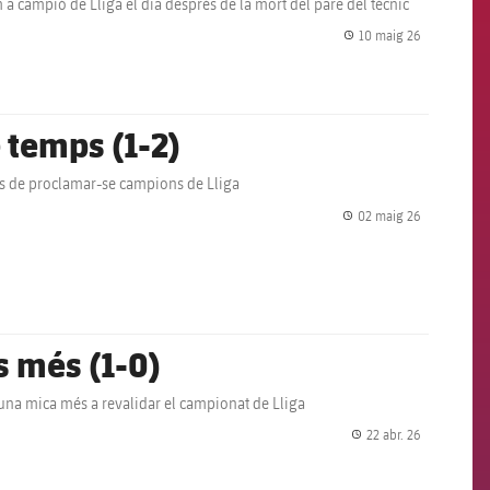
 a campió de Lliga el dia després de la mort del pare del tècnic
10 maig 26
label.share.
 temps (1-2)
ns de proclamar-se campions de Lliga
02 maig 26
label.share.
s més (1-0)
 una mica més a revalidar el campionat de Lliga
22 abr. 26
label.share.