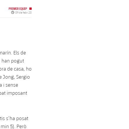
PRIMER EQUIP
Data de publicació
09 de febr. 20
marín. Els de
c, han pogut
fora de casa, ho
e Jong, Sergio
a i sense
abat imposant
tis s’ha posat
 min 5). Però