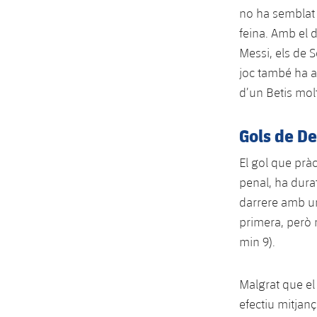
no ha semblat 
feina. Amb el 
Messi, els de S
joc també ha ac
d’un Betis mol
Gols de De
El gol que pràc
penal, ha dura
darrere amb un
primera, però n
min 9).
Malgrat que el 
efectiu mitjanç