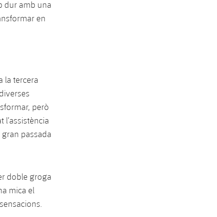
cop dur amb una
ransformar en
 la tercera
 diverses
nsformar, però
t l’assistència
na gran passada
per doble groga
na mica el
 sensacions.