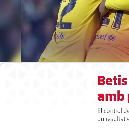
Beti
amb p
El control d
un resultat 