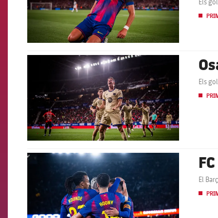
Els go
PRI
Os
FCB Barcelona badge
Els go
PRI
FC
FCB Barcelona badge
El Bar
PRI