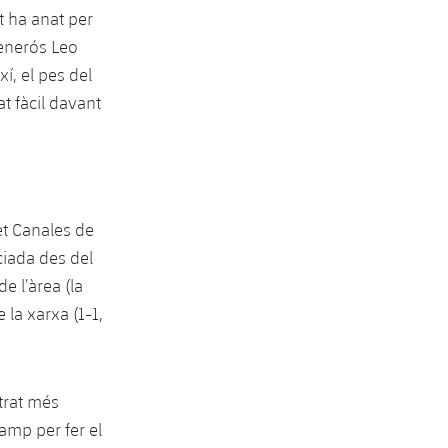
t ha anat per
generós Leo
xí, el pes del
t fàcil davant
fet Canales de
ciada des del
e l’àrea (la
 la xarxa (1-1,
strat més
amp per fer el