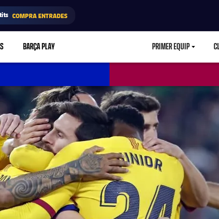
its
COMPRA ENTRADES
RS
BARÇA PLAY
PRIMER EQUIP
C
LABEL.ARIA.CA