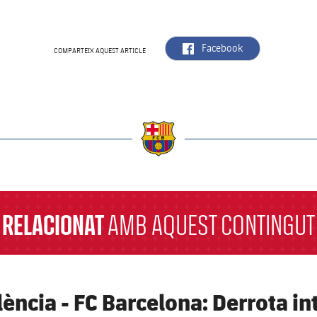
label.aria.facebook
Facebook
COMPARTEIX AQUEST ARTICLE
a
RELACIONAT
AMB AQUEST CONTINGUT
lència - FC Barcelona: Derrota in