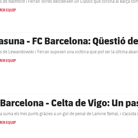
ls de Rashford i Ferran Torres decideixen un Clàssic que corona al Barça com
MER EQUIP
asuna - FC Barcelona: Qüestió de
ls de Lewandowski i Ferran suposen una victòria que pot ser la última aba
MER EQUIP
 Barcelona - Celta de Vigo: Un pa
ça suma els tres punts gràcies a un gol de penal de Lamine Yamal, i s'acosta
MER EQUIP