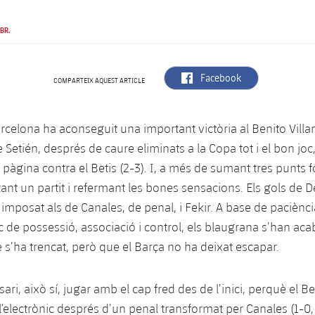
BR.
label.aria.facebook
Facebook
COMPARTEIX AQUEST ARTICLE
arcelona ha aconseguit una important victòria al Benito Villa
 Setién, després de caure eliminats a la Copa tot i el bon jo
 pàgina contra el Betis (2-3). I, a més de sumant tres punts 
ant un partit i refermant les bones sensacions. Els gols de D
 imposat als de Canales, de penal, i Fekir. A base de paciènci
oc de possessió, associació i control, els blaugrana s’han ac
e s’ha trencat, però que el Barça no ha deixat escapar.
ari, això sí, jugar amb el cap fred des de l’inici, perquè el Be
l’electrònic després d’un penal transformat per Canales (1-0,