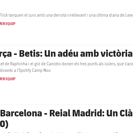
 Flick tanquen el curs amb una derrota irrellevant i una última diana de Le
MER EQUIP
rça - Betis: Un adéu amb victòria
let de Raphinha i el gol de Cancelo donen els tres punts als culers, que s'a
owski a l'Spotify Camp Nou
MER EQUIP
Barcelona - Reial Madrid: Un Clàs
-0)