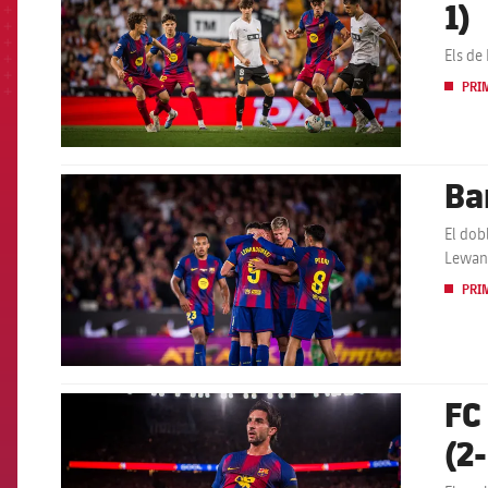
1)
Els de
PRI
Ba
FCB Barcelona badge
El dob
Lewand
PRI
FC 
FCB Barcelona badge
(2