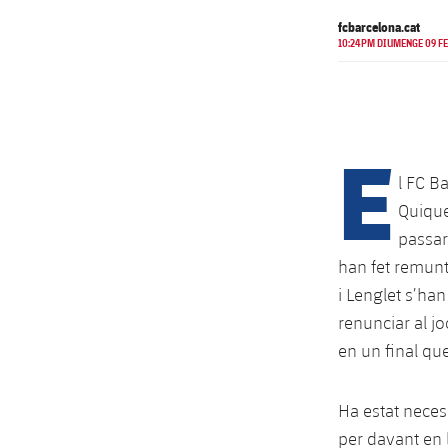
fcbarcelona.cat
10:24PM DIUMENGE 09 FE
E
l FC B
Quique
passar
han fet remunt
i Lenglet s’han
renunciar al j
en un final qu
Ha estat necess
per davant en 