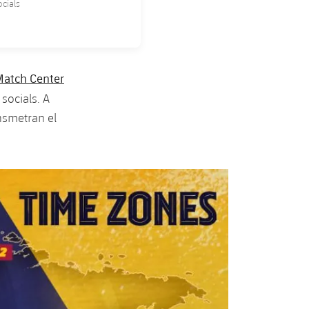
ocials
atch Center
 socials. A
ansmetran el