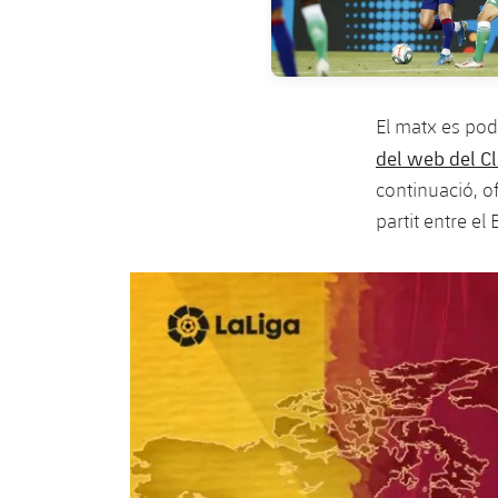
El matx es pod
del web del C
continuació, of
partit entre el 