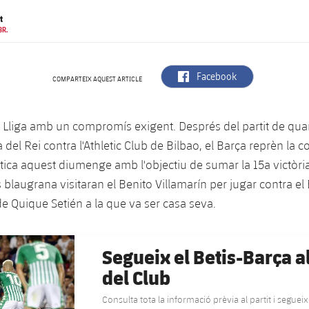
t
BR.
label.aria.facebook
Facebook
COMPARTEIX AQUEST ARTICLE
a Lliga amb un compromís exigent. Després del partit de quar
 del Rei contra l'Athletic Club de Bilbao, el Barça reprèn la 
ica aquest diumenge amb l'objectiu de sumar la 15a victòria
blaugrana visitaran el Benito Villamarín per jugar contra el 
 de Quique Setién a la que va ser casa seva.
Segueix el Betis-Barça a
del Club
Consulta tota la informació prèvia al partit i seguei