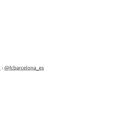
t
@fcbarcelona_es
i