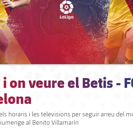
i on veure el Betis - F
elona
ls horaris i les televisions per seguir arreu del mó
diumenge al Benito Villamarín