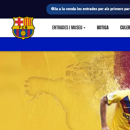
⚽Ja a la venda les entrades per als primers part
ENTRADES I MUSEU
BOTIGA
CULE
LABEL.SHARE.CARETDOWN
FC Barcelona club badge