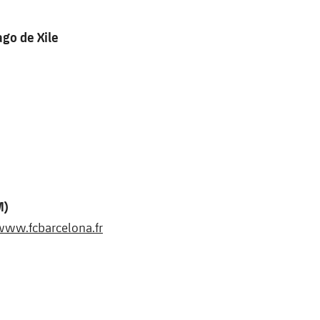
ago de Xile
M)
www.fcbarcelona.fr