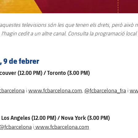
questes televisions són les que tenen els drets, però això 
 o l'hagin cedit a un altre canal. Consulta la programació loca
 9 de febrer
ouver (12.00 PM) / Toronto (3.00 PM)
cbarcelona
www.fcbarcelona.com
@fcbarcelona_fra
www
i
,
i
– Los Angeles (12.00 PM) / Nova York (3.00 PM)
@fcbarcelona
www.fcbarcelona.com
i