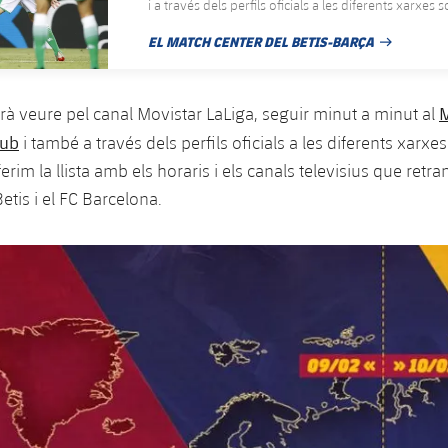
i a través dels perfils oficials a les diferents xarxes s
EL MATCH CENTER DEL BETIS-BARÇA
DATA DE PUBLICACIÓ
M
rà veure pel canal Movistar LaLiga, seguir minut a minut al
lub
i també a través dels perfils oficials a les diferents xarxes
erim la llista amb els horaris i els canals televisius que retr
Betis i el FC Barcelona.