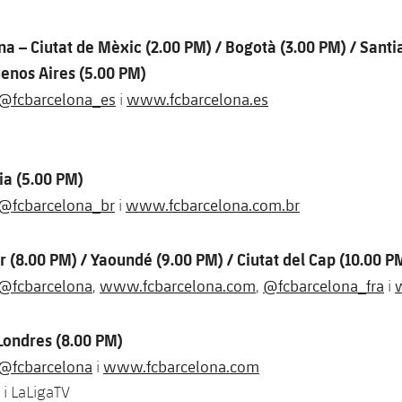
na – Ciutat de Mèxic (2.00 PM) / Bogotà (3.00 PM) / Santi
uenos Aires (5.00 PM)
@fcbarcelona_es
www.fcbarcelona.es
i
lia (5.00 PM)
@fcbarcelona_br
www.fcbarcelona.com.br
i
r (8.00 PM) / Yaoundé (9.00 PM) / Ciutat del Cap (10.00 P
@fcbarcelona
www.fcbarcelona.com
@fcbarcelona_fra
,
,
i
Londres (8.00 PM)
@fcbarcelona
www.fcbarcelona.com
i
 i LaLigaTV