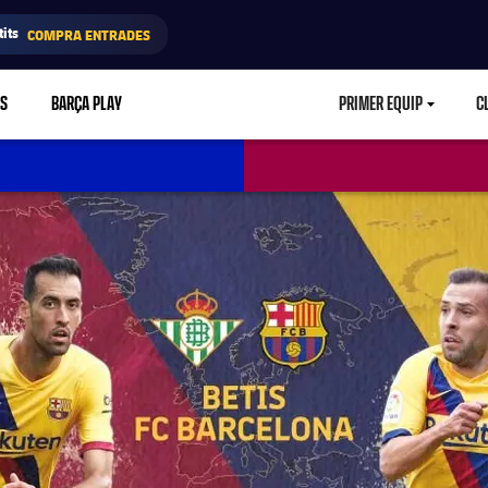
its
COMPRA ENTRADES
RS
BARÇA PLAY
PRIMER EQUIP
C
LABEL.ARIA.CA