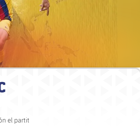
C
n el partit