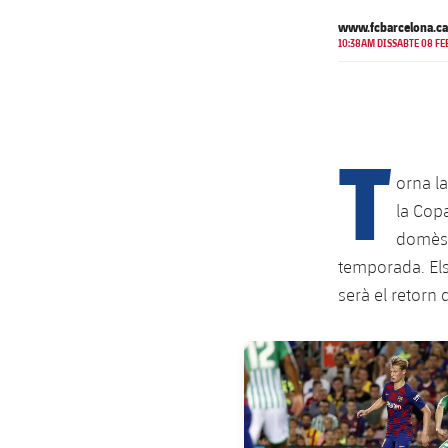
www.fcbarcelona.ca
10:38AM DISSABTE 08 FE
T
orna l
la Copa
domèst
temporada. Els 
serà el retorn
FC Barcelona club badge