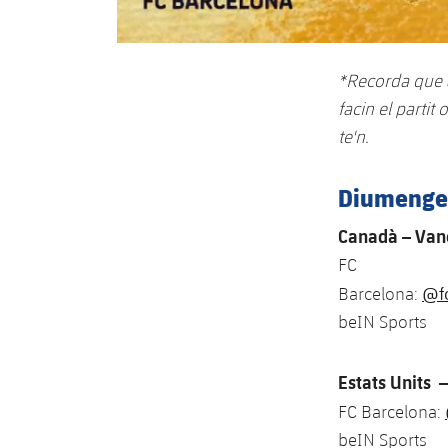
*Recorda que a
facin el partit
te'n.
Diumenge,
Canadà – Vanc
FC
@f
Barcelona:
beIN Sports
Estats Units 
FC Barcelona:
beIN Sports