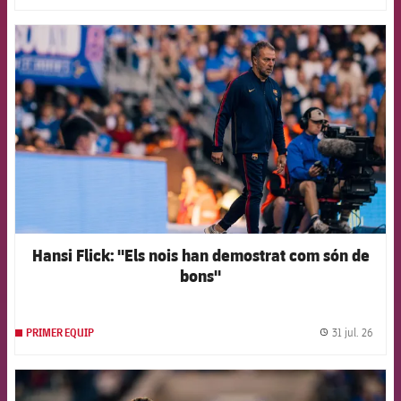
FCB Barcelona badge
Hansi Flick: "Els nois han demostrat com són de
bons"
31 jul. 26
PRIMER EQUIP
label.
FCB Barcelona badge