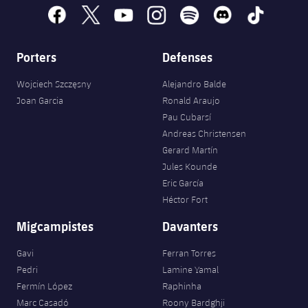
facebook
x
youtube
instagram
spotify
discord
tiktok
Porters
Defenses
Wojciech Szczęsny
Alejandro Balde
Joan Garcia
Ronald Araujo
Pau Cubarsí
Andreas Christensen
Gerard Martín
Jules Kounde
Eric García
Héctor Fort
Migcampistes
Davanters
Gavi
Ferran Torres
Pedri
Lamine Yamal
Fermín López
Raphinha
Marc Casadó
Roony Bardghji