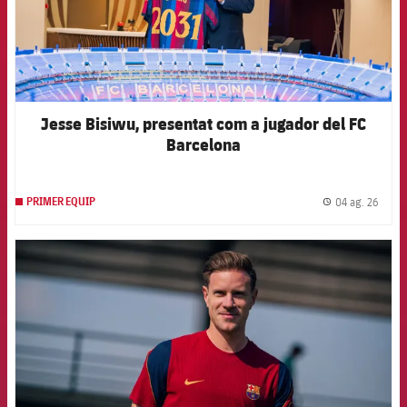
Jesse Bisiwu, presentat com a jugador del FC
Barcelona
04 ag. 26
PRIMER EQUIP
label.
FCB Barcelona badge