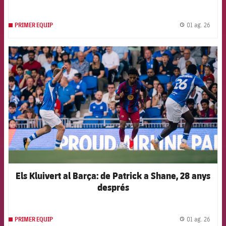
01 ag. 26
PRIMER EQUIP
label.
FCB Barcelona badge
Els Kluivert al Barça: de Patrick a Shane, 28 anys
després
01 ag. 26
PRIMER EQUIP
label.