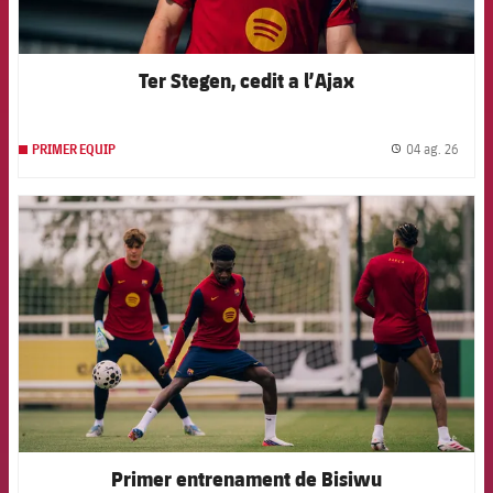
Ter Stegen, cedit a l’Ajax
04 ag. 26
PRIMER EQUIP
label.
FCB Barcelona badge
Primer entrenament de Bisiwu