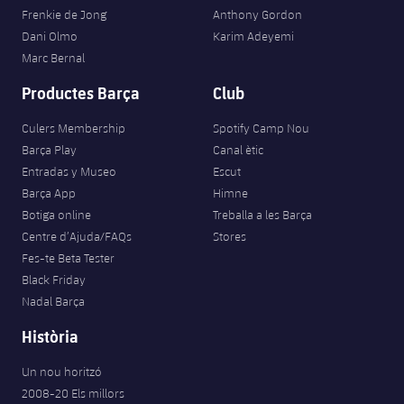
Frenkie de Jong
Anthony Gordon
Dani Olmo
Karim Adeyemi
Marc Bernal
Productes Barça
Club
Culers Membership
Spotify Camp Nou
Barça Play
Canal ètic
Entradas y Museo
Escut
Barça App
Himne
Botiga online
Treballa a les Barça
Centre d’Ajuda/FAQs
Stores
Fes-te Beta Tester
Black Friday
Nadal Barça
Història
Un nou horitzó
2008-20 Els millors