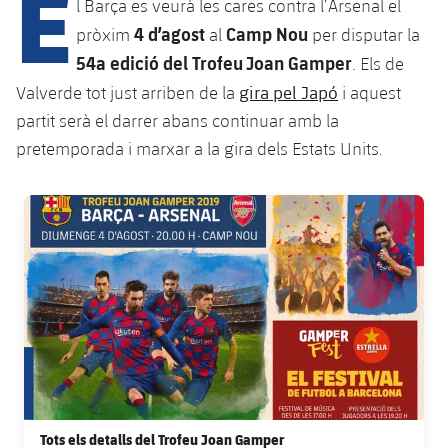
E
Calendari
l Barça es veurà les cares contra l’Arsenal el
Campus Estiu
Base
4 d’agost
Camp Nou
pròxim
al
per disputar la
SUB13
SUB13 B
Entrades
Barça Atlètic
54a edició del Trofeu Joan Gamper
. Els de
plusicon
més
PLUSICON
MÉS
SUB12
gira pel Japó
Valverde tot just arriben de la
i aquest
SUB12 C
Gameday Shows
Junior
Primer Equip
Instal·lacions
partit serà el darrer abans continuar amb la
plusicon
més
SUB11 A
SUB11 C
pretemporada i marxar a la gira dels Estats Units.
Resultats
Cadet A
Actualitat
Barça Atlètic
Spotify Camp Nou
plusicon
més
SUB11 B
Classificacions
FC Barcelona club badge
Cadet B
Calendari
Actualitat
Palau Blaugrana
Base
plusicon
més
SUB10 A
Jugadors
Infantil A
Entrades
Calendari
Estadi Johan Cruyff
Actualitat
SUB10 B
PLUSICON
MÉS
Fotos
Infantil B
Resultats
Resultats
Juvenil
Barça Cafe
Primer equip
SUB9 A
plusicon
més
plusicon
més
Història
Mini
Classificació
Classificació
Cadet A
Ciutat Esportiva
Actualitat
SUB9 B
Barça Atlètic
plusicon
més
Serveis
Palmarès
plusicon
més
Jugadors
Jugadors
Cadet B
Calendari
SUB8 A
Tots els detalls del Trofeu Joan Gamper
La Masia
Actualitat
Base