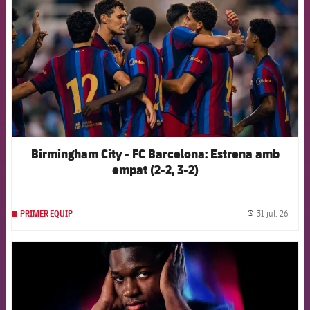
Birmingham City - FC Barcelona: Estrena amb
empat (2-2, 3-2)
31 jul. 26
PRIMER EQUIP
label.
FCB Barcelona badge