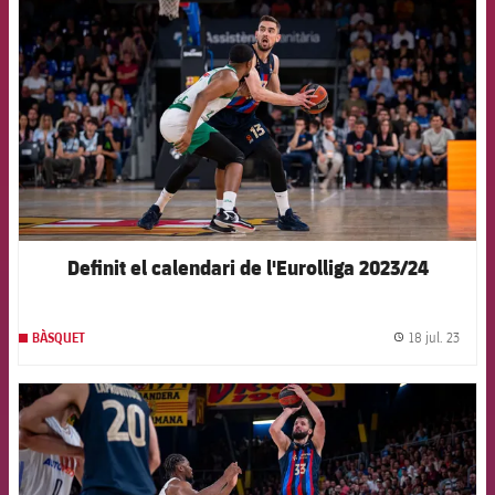
Definit el calendari de l'Eurolliga 2023/24
18 jul. 23
BÀSQUET
label.
FCB Barcelona badge