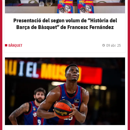
Presentació del segon volum de “Història del
Barça de Bàsquet” de Francesc Fernández
09 abr. 25
BÀSQUET
label.
FCB Barcelona badge