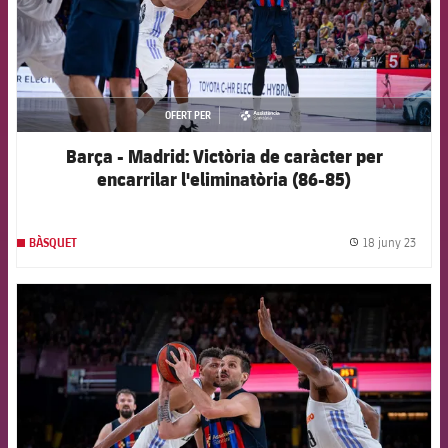
OFERT PER
asistencia
Barça - Madrid: Victòria de caràcter per
encarrilar l'eliminatòria (86-85)
18 juny 23
BÀSQUET
label.
FCB Barcelona badge