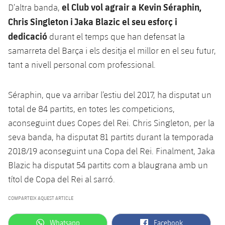
Jugadors
el Club vol agrair a Kevin Séraphin,
D’altra banda,
Classificació
Juvenil
Notícies
Atletisme
Chris Singleton i Jaka Blazic el seu esforç i
plusicon
més
Fotos
dedicació
durant el temps que han defensat la
Infantil
Actualitat
Bàsquet en cadira de rodes
plusicon
més
samarreta del Barça i els desitja el millor en el seu futur,
Història
Aleví
tant a nivell personal com professional.
Masculí
Actualitat
Hockey gel
plusicon
més
Palmarès
Femení
Séraphin, que va arribar l’estiu del 2017, ha disputat un
Jugadors
Actualitat
Hoquei herba
plusicon
més
total de 84 partits, en totes les competicions,
Agenda
Calendari
aconseguint dues Copes del Rei. Chris Singleton, per la
Jugadors
Notícies
Patinatge artístic
plusicon
més
seva banda, ha disputat 81 partits durant la temporada
Resultats
Calendari
2018/19 aconseguint una Copa del Rei. Finalment, Jaka
Hockey Herba Masculí
Escola de Patinatge
Actualitat
Blazic ha disputat 54 partits com a blaugrana amb un
Classificació
Resultats
Hockey Herba Femení
títol de Copa del Rei al sarró.
Plantilla
Rugby
plusicon
més
COMPARTEIX AQUEST ARTICLE
Classificació
Agenda
Actualitat
Voleibol
plusicon
més
label.aria.whatsapp
label.aria.facebook
Whatsapp
Facebook