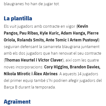
plusicon
més
Serveis Mèdics
blaugranes ho han de jugar tot.
Acreditacions
Fotos
Fotos
Infantil A
Entrades
SUB8 B
Calendari
Campus Verano
Actualitat
Accessibilitat
Història
La plantilla
Instal·lacions
Infantil B
Resultats
Resultats
Juvenil
Kevin
Els vuit jugadors amb contracte en vigor (
PLUSICON
MÉS
Palmarès
Pangos, Pau Ribas, Kyle Kuric, Adam Hanga, Pierre
Classificació
Jugadors
Cadet
Primer equip
plusicon
més
Oriola, Rolands Smits, Ante Tomic i Artem Pustovyi
)
Jugadors
Classificació
seguiran defensant la samarreta blaugrana juntament
Infantil
Actualitat
Barça Atlètic
plusicon
més
amb els dos jugadors que han renovat el seu contracte
Fotos
Thomas Heurtel i Víctor Claver
Aleví
(
), així com les quatre
Calendari
Actualitat
Base
plusicon
més
Cory Higgins, Brandon Davies,
noves incorporacions:
Palmarès
Nikola Mirotic i Álex Abrines
Entrades
. A aquests 14 jugadors
Calendari
Campus Estiu
Actualitat
del primer equip també s’hi podrien afegir jugadors del
Història
Resultats
Resultats
Barça B durant la temporada.
Barça C
PLUSICON
MÉS
Classificació
Jugadors
Junior
Agraïment
Informació general
plusicon
més