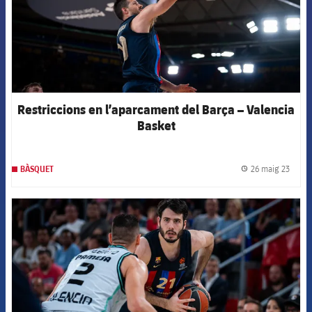
Restriccions en l’aparcament del Barça – Valencia
Basket
26 maig 23
BÀSQUET
label.
FCB Barcelona badge