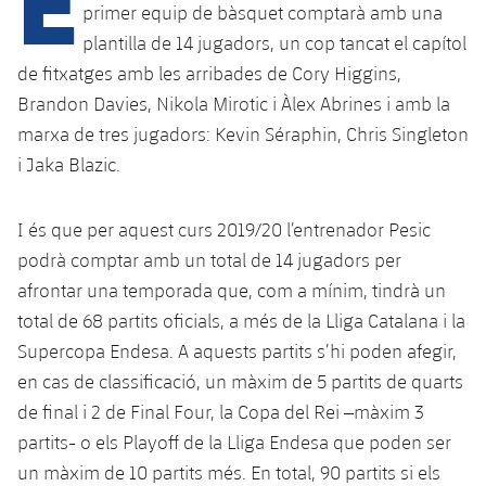
Calendari
Campus Estiu
Base
primer equip de bàsquet comptarà amb una
plantilla de 14 jugadors, un cop tancat el capítol
SUB13
SUB13 B
Entrades
Barça Atlètic
plusicon
més
de fitxatges amb les arribades de Cory Higgins,
PLUSICON
MÉS
SUB12
Brandon Davies, Nikola Mirotic i Àlex Abrines i amb la
SUB12 C
Gameday Shows
Junior
Primer Equip
Instal·lacions
plusicon
més
marxa de tres jugadors: Kevin Séraphin, Chris Singleton
SUB11 A
SUB11 C
i Jaka Blazic.
Resultats
Cadet A
Actualitat
Barça Atlètic
Spotify Camp Nou
plusicon
més
SUB11 B
Classificacions
Cadet B
I és que per aquest curs 2019/20 l’entrenador Pesic
Calendari
Actualitat
Palau Blaugrana
Base
plusicon
més
podrà comptar amb un total de 14 jugadors per
SUB10 A
Jugadors
Infantil A
afrontar una temporada que, com a mínim, tindrà un
Entrades
Calendari
Estadi Johan Cruyff
Actualitat
SUB10 B
total de 68 partits oficials, a més de la Lliga Catalana i la
PLUSICON
MÉS
Fotos
Infantil B
Resultats
Supercopa Endesa. A aquests partits s’hi poden afegir,
Resultats
Juvenil
Barça Cafe
Primer equip
SUB9 A
plusicon
més
en cas de classificació, un màxim de 5 partits de quarts
plusicon
més
Història
Mini
Classificació
Classificació
de final i 2 de Final Four, la Copa del Rei –màxim 3
Cadet A
Ciutat Esportiva
Actualitat
SUB9 B
Barça Atlètic
plusicon
més
Serveis
Palmarès
partits- o els Playoff de la Lliga Endesa que poden ser
plusicon
més
Jugadors
Jugadors
Cadet B
un màxim de 10 partits més. En total, 90 partits si els
Calendari
SUB8 A
La Masia
Actualitat
Base