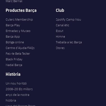
Marc Bernal
Productes Barça
Club
Culers Membership
Spotify Camp Nou
Barça Play
Canal ètic
Entradas y Museo
Escut
Barça App
Himne
Botiga online
Treballa a les Barça
Centre d’Ajuda/FAQs
Stores
Fes-te Beta Tester
Black Friday
Nadal Barça
Història
Un nou horitzó
2008-20 Els millors
anys de la nostra
història