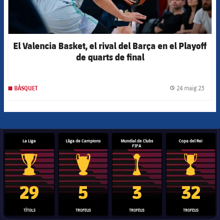
El Valencia Basket, el rival del Barça en el Playoff
de quarts de final
24 maig 23
BÀSQUET
label.
La Liga
Lliga de Campions
Mundial de Clubs
Copa del Rei
FIFA
Trofeu de la Liga
Trofeu de la Lliga de Campions
Trofeu del Mundial de Clubs
Copa del 
29
5
3
32
TÍTOLS
TROFEUS
TROFEUS
TROFEUS