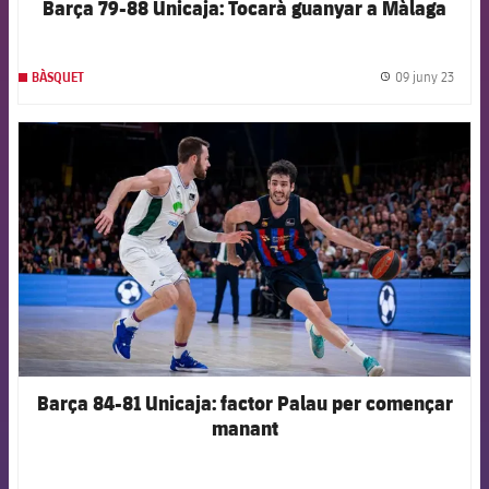
Barça 79-88 Unicaja: Tocarà guanyar a Màlaga
09 juny 23
BÀSQUET
label.
FCB Barcelona badge
Barça 84-81 Unicaja: factor Palau per començar
manant