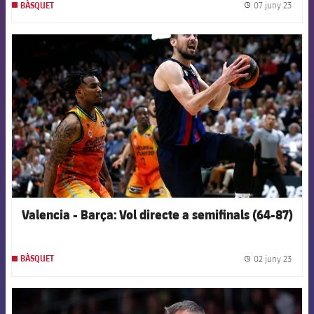
07 juny 23
BÀSQUET
label.
FCB Barcelona badge
Valencia - Barça: Vol directe a semifinals (64-87)
02 juny 23
BÀSQUET
label.
FCB Barcelona badge