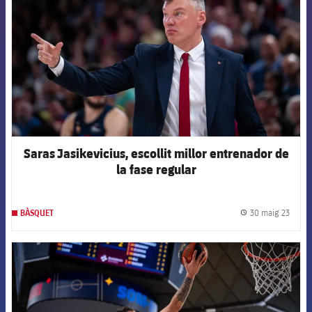
Saras Jasikevicius, escollit millor entrenador de
la fase regular
30 maig 23
BÀSQUET
label.
FCB Barcelona badge