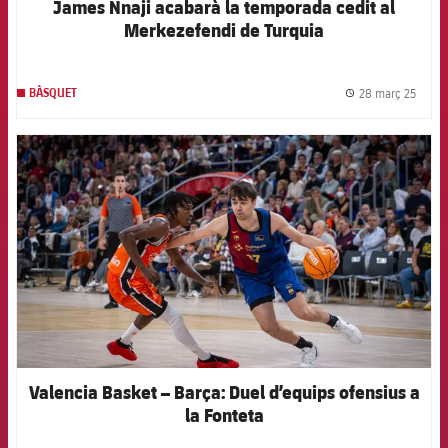
James Nnaji acabarà la temporada cedit al
Merkezefendi de Turquia
28 març 25
BÀSQUET
label.
FCB Barcelona badge
Valencia Basket – Barça: Duel d’equips ofensius a
la Fonteta