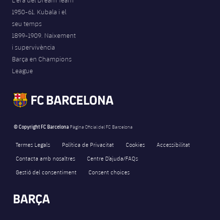
L'era del Dream Team
1950-61. Kubala i el
seu temps
1899-1909. Naixement
i supervivència
Barça en Champions
League
© Copyright FC Barcelona
Pàgina Oficial del FC Barcelona
Termes Legals
Política de Privacitat
Cookies
Accessibilitat
Contacta amb nosaltres
Centre D’ajuda/FAQs
Gestió del consentiment
Consent choices
FORÇA BARÇA
14
label.aria.fire
Força Barça
label.aria.forcabarca