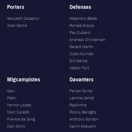
Porters
Defenses
Wojciech Szczęsny
Alejandro Balde
Joan Garcia
Ronald Araujo
Pau Cubarsí
Andreas Christensen
Gerard Martín
Jules Kounde
Eric García
Héctor Fort
Migcampistes
Davanters
Gavi
Ferran Torres
Pedri
Lamine Yamal
Fermín López
Raphinha
Marc Casadó
Roony Bardghji
Frenkie de Jong
Anthony Gordon
Dani Olmo
Karim Adeyemi