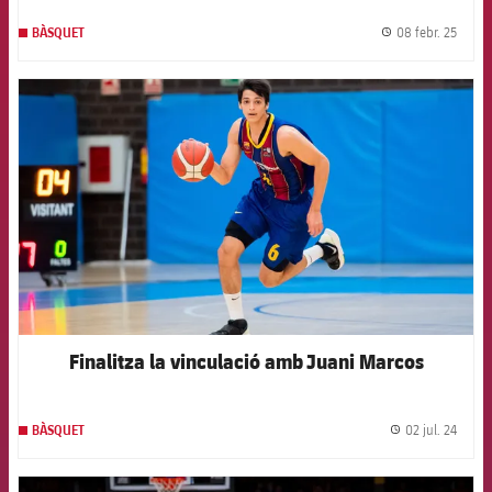
08 febr. 25
BÀSQUET
label.
FCB Barcelona badge
Finalitza la vinculació amb Juani Marcos
02 jul. 24
BÀSQUET
label.
FCB Barcelona badge