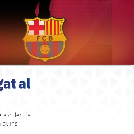
at al
a culer i la
a quins