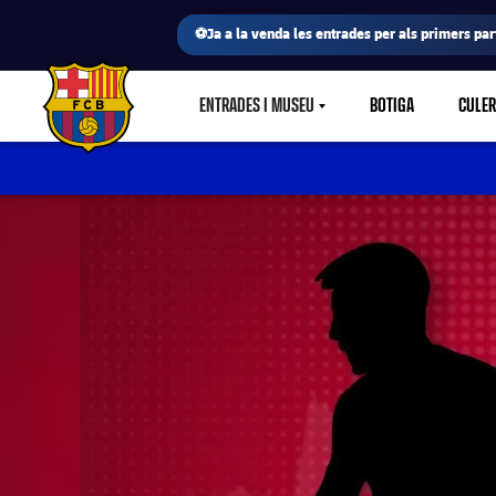
⚽Ja a la venda les entrades per als primers part
ENTRADES I MUSEU
BOTIGA
CULE
LABEL.SHARE.CARETDOWN
FC Barcelona club badge