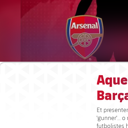
Aques
Barça
Et presentem
'gunner'... 
futbolistes 