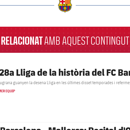
a
RELACIONAT
AMB AQUEST CONTINGUT
 28a Lliga de la història del FC B
augrana guanyen la desena Lliga en les últimes disset temporades i referme
MER EQUIP