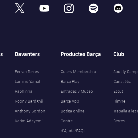
book
x
youtube
instagram
spotify
discord
s
Davanters
Productes Barça
Club
Ferran Torres
Culers Membership
Spotify Camp
Lamine Yamal
Barça Play
Canal ètic
Raphinha
Entradas y Museo
Escut
Roony Bardghji
Barça App
Himne
Anthony Gordon
Botiga online
Treballa a les
Karim Adeyemi
Centre
Stores
d’Ajuda/FAQs