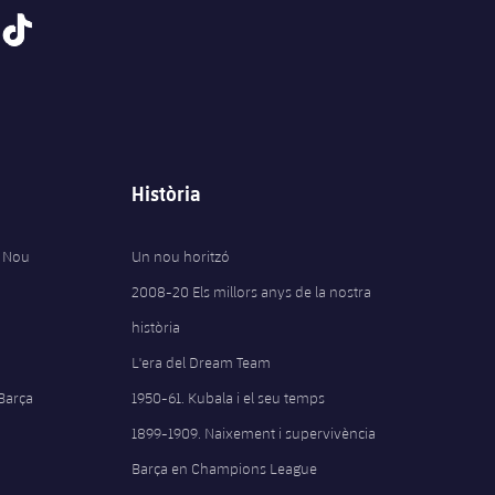
tiktok
Història
 Nou
Un nou horitzó
2008-20 Els millors anys de la nostra
història
L'era del Dream Team
 Barça
1950-61. Kubala i el seu temps
1899-1909. Naixement i supervivència
Barça en Champions League