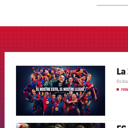
label.aria.barcelon
La
FCB Barcelona badge
Els bl
PRI
FCB Barcelona badge