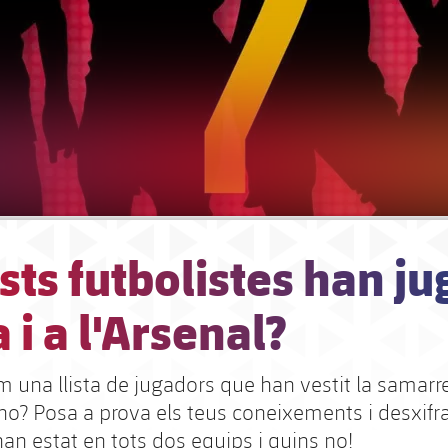
ts futbolistes han jug
 i a l'Arsenal?
 una llista de jugadors que han vestit la samarret
o no? Posa a prova els teus coneixements i desxifr
han estat en tots dos equips i quins no!