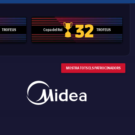
32
TROFEUS
Copa del Rei
TROFEUS
 Mundial de Clubs
Copa del Rei
MOSTRA TOTS ELS PATROCINADORS