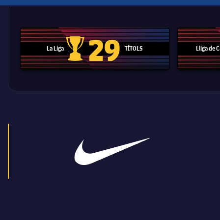
29
La Liga
TÍTOLS
Lliga de
Trofeu de la Liga