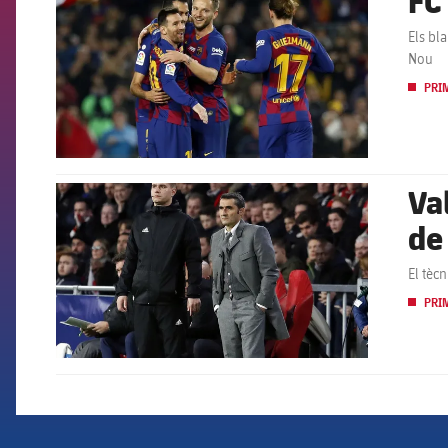
FC
Els bl
Nou
PRI
Va
FCB Barcelona badge
de
El tèc
PRI