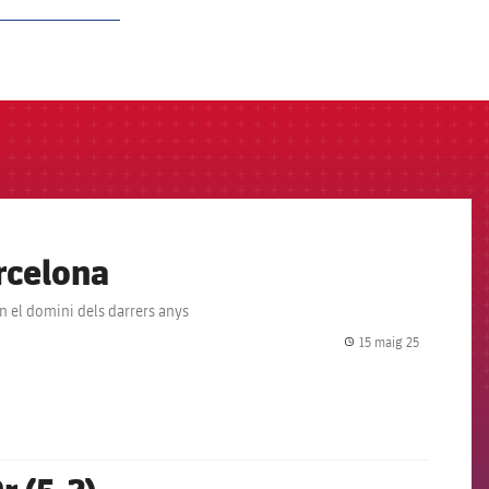
arcelona
n el domini dels darrers anys
15 maig 25
label.share.