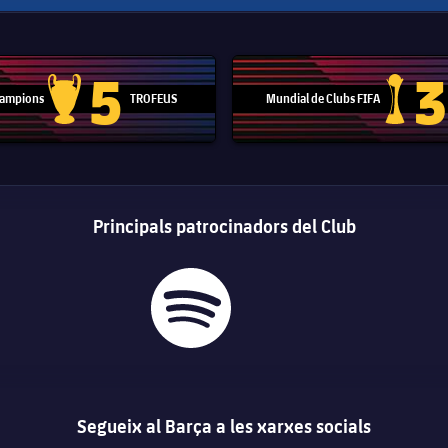
5
3
 Campions
TROFEUS
Mundial de Clubs FIFA
Trofeu de la Lliga de Campions
Trofeu del
Principals patrocinadors del Club
Segueix al Barça a les xarxes socials