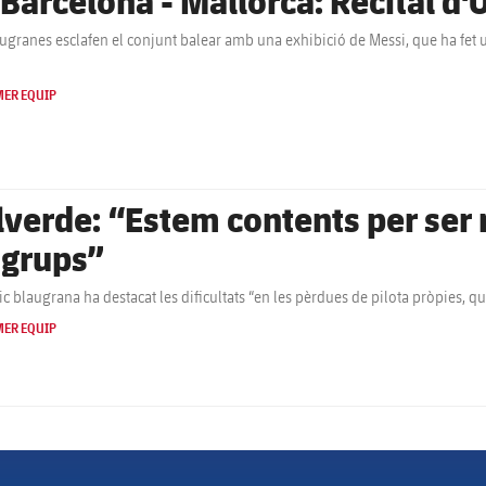
 Barcelona - Mallorca: Recital d'O
augranes esclafen el conjunt balear amb una exhibició de Messi, que ha fet un
MER EQUIP
lverde: “Estem contents per se
 grups”
nic blaugrana ha destacat les dificultats “en les pèrdues de pilota pròpies, q
MER EQUIP