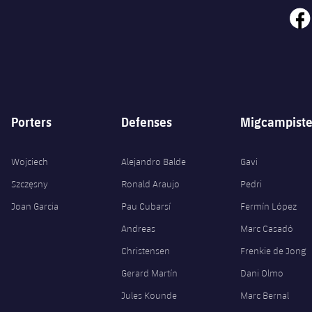
face
Porters
Defenses
Migcampiste
Wojciech
Alejandro Balde
Gavi
Szczęsny
Ronald Araujo
Pedri
Joan Garcia
Pau Cubarsí
Fermín López
Andreas
Marc Casadó
Christensen
Frenkie de Jong
Gerard Martín
Dani Olmo
Jules Kounde
Marc Bernal