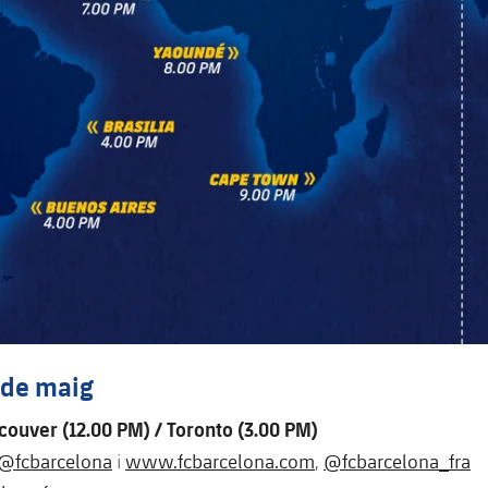
 de maig
ouver (12.00 PM) / Toronto (3.00 PM)
@fcbarcelona
www.fcbarcelona.com
@fcbarcelona_fra
i
,