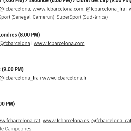
@fcbarcelona
www.fcbarcelona.com
@fcbarcelona_fra
,
,
i
port (Senegal, Camerun), SuperSport (Sud-àfrica)
Londres (8.00 PM)
@fcbarcelona
www.fcbarcelona.com
i
s (9.00 PM)
@fcbarcelona_fra
www.fcbarcelona.fr
i
.00 PM)
.fcbarcelona.cat
www.fcbarcelona.es
@fcbarcelona_ca
,
,
 de Campeones