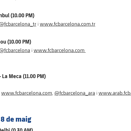
anbul (10.00 PM)
@fcbarcelona_tr
www.fcbarcelona.com.tr
i
ou (10.00 PM)
@fcbarcelona
www.fcbarcelona.com
i
– La Meca (11.00 PM)
www.fcbarcelona.com
@fcbarcelona_ara
www.arab.fcb
,
,
i
 8 de maig
Delhi (0.30 AM)