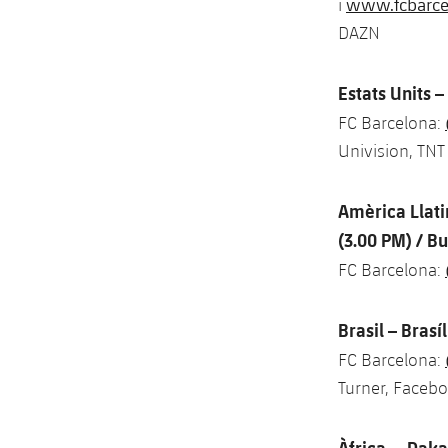
www.fcbarcel
i
DAZN
Estats Units –
FC Barcelona:
Univision, TNT
Amèrica Llati
(3.00 PM) / B
FC Barcelona:
Brasil – Brasí
FC Barcelona:
Turner, Faceb
Àfrica – Daka