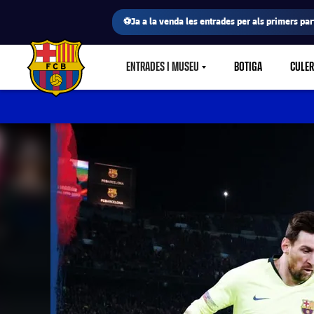
⚽Ja a la venda les entrades per als primers part
ENTRADES I MUSEU
BOTIGA
CULE
LABEL.SHARE.CARETDOWN
FC Barcelona club badge