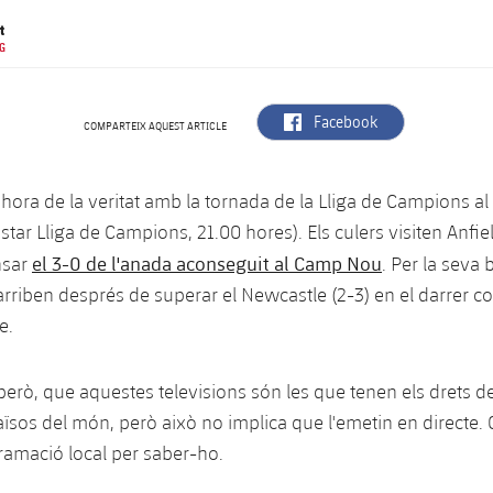
t
G
label.aria.facebook
Facebook
COMPARTEIX AQUEST ARTICLE
l'hora de la veritat amb la tornada de la Lliga de Campions 
star Lliga de Campions, 21.00 hores). Els culers visiten Anfi
el 3-0 de l'anada aconseguit al Camp Nou
nsar
. Per la seva 
rriben després de superar el Newcastle (2-3) en el darrer 
e.
 però, que aquestes televisions són les que tenen els drets d
aïsos del món, però això no implica que l'emetin en directe. 
ramació local per saber-ho.