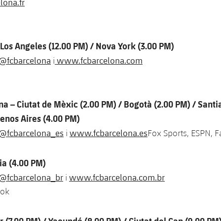
ona.fr
 Los Angeles (12.00 PM) / Nova York (3.00 PM)
@fcbarcelona
www.fcbarcelona.com
i
na – Ciutat de Mèxic (2.00 PM) / Bogotà (2.00 PM) / Santi
uenos Aires (4.00 PM)
@fcbarcelona_es
www.fcbarcelona.es
i
Fox Sports, ESPN, 
lia (4.00 PM)
@fcbarcelona_br
www.fcbarcelona.com.br
i
ook
r (7.00 PM) / Yaoundé (8.00 PM) / Ciutat del Cap (9.00 PM