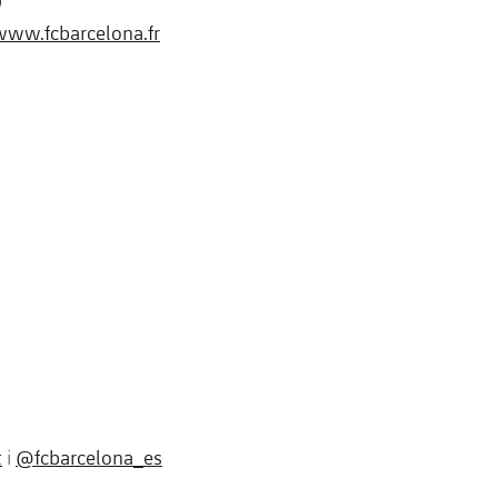
www.fcbarcelona.fr
t
@fcbarcelona_es
i