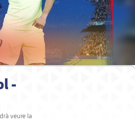
l -
drà veure la