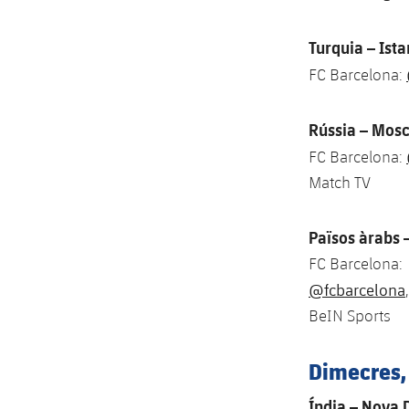
Turquia – Ist
FC Barcelona:
Rússia – Mosc
FC Barcelona:
Match TV
Països àrabs 
FC Barcelona:
@fcbarcelona
BeIN Sports
Dimecres,
Índia – Nova 