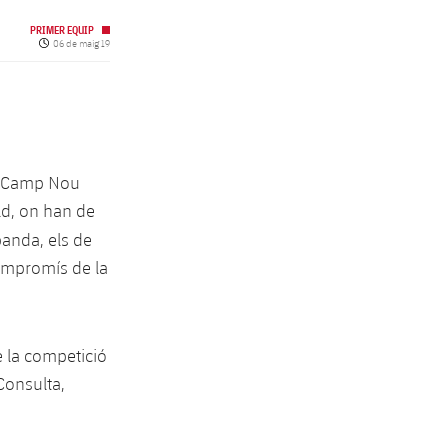
PRIMER EQUIP
Data de publicació
06 de maig 19
al Camp Nou
eld, on han de
banda, els de
compromís de la
e la competició
Consulta,