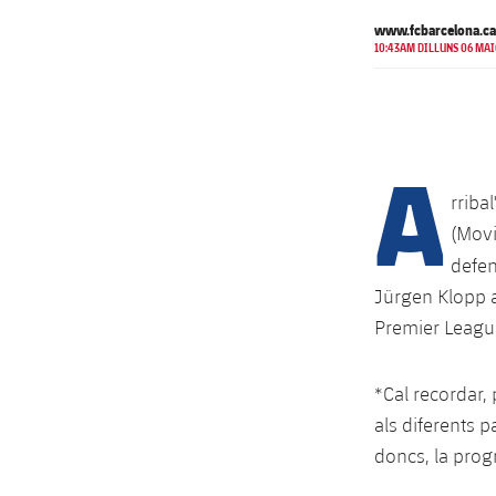
www.fcbarcelona.ca
10:43AM DILLUNS 06 MAI
A
rriba
(Movi
defe
Jürgen Klopp a
Premier Leagu
*Cal recordar,
als diferents p
doncs, la prog