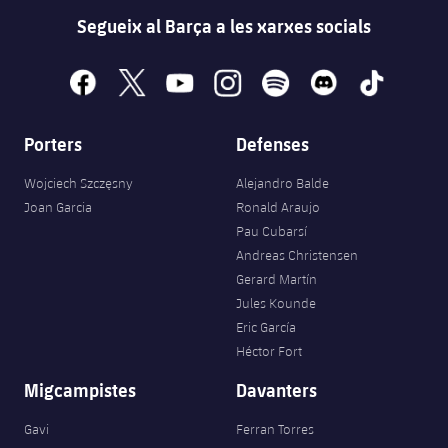
Segueix al Barça a les xarxes socials
facebook
x
youtube
instagram
spotify
discord
tiktok
Porters
Defenses
Wojciech Szczęsny
Alejandro Balde
Joan Garcia
Ronald Araujo
Pau Cubarsí
Andreas Christensen
Gerard Martín
Jules Kounde
Eric García
Héctor Fort
Migcampistes
Davanters
Gavi
Ferran Torres