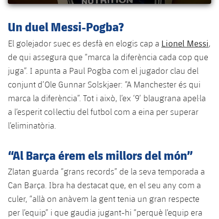
plusicon
més
Serveis Mèdics
Acreditacions
Fotos
Fotos
Infantil A
Entrades
SUB8 B
Calendari
Un duel Messi-Pogba?
Campus Verano
Actualitat
Accessibilitat
Història
Instal·lacions
Infantil B
Lionel Messi
El golejador suec es desfà en elogis cap a
,
Resultats
Resultats
Juvenil
de qui assegura que “marca la diferència cada cop que
PLUSICON
MÉS
Palmarès
Classificació
juga”. I apunta a Paul Pogba com el jugador clau del
Jugadors
Cadet
Primer equip
plusicon
més
conjunt d’Ole Gunnar Solskjaer: “A Manchester és qui
Jugadors
Classificació
marca la diferència”. Tot i això, l’ex ‘9’ blaugrana apel·la
Infantil
Actualitat
Barça Atlètic
plusicon
més
a l’esperit col·lectiu del futbol com a eina per superar
Fotos
Aleví
l’eliminatòria.
Calendari
Actualitat
Base
plusicon
més
Palmarès
Entrades
“Al Barça érem els millors del món”
Calendari
Campus Estiu
Actualitat
Història
Zlatan guarda “grans records” de la seva temporada a
Resultats
Resultats
Barça C
Can Barça. Ibra ha destacat que, en el seu any com a
PLUSICON
MÉS
culer, “allà on anàvem la gent tenia un gran respecte
Classificació
Jugadors
Junior
Informació general
per l’equip” i que gaudia jugant-hi “perquè l’equip era
plusicon
més