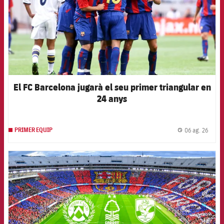
El FC Barcelona jugarà el seu primer triangular en
24 anys
06 ag. 26
PRIMER EQUIP
label.
FCB Barcelona badge