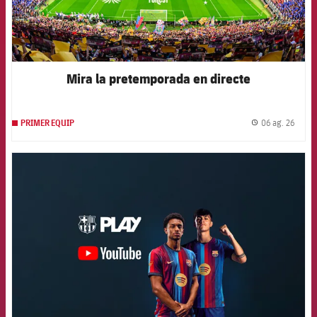
Mira la pretemporada en directe
06 ag. 26
PRIMER EQUIP
label.
FCB Barcelona badge