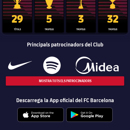
Trofeu de la Liga
Trofeu de la Lliga de Campions
Trofeu del Mundial de Clubs
Copa del 
29
5
3
32
TÍTOLS
TROFEUS
TROFEUS
TROFEUS
Principals patrocinadors del Club
MOSTRA TOTS ELS PATROCINADORS
Descarrega la App oficial del FC Barcelona