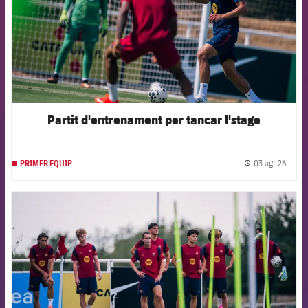
Partit d'entrenament per tancar l'stage
03 ag. 26
PRIMER EQUIP
label.
FCB Barcelona badge