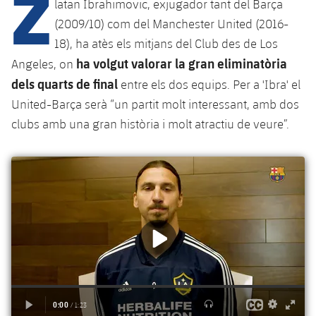
Z
Calendari
latan Ibrahimovic, exjugador tant del Barça
Campus Estiu
Base
(2009/10) com del Manchester United (2016-
SUB13
SUB13 B
Entrades
Barça Atlètic
18), ha atès els mitjans del Club des de Los
plusicon
més
PLUSICON
MÉS
ha volgut valorar la gran eliminatòria
SUB12
Angeles, on
SUB12 C
Gameday Shows
Junior
Primer Equip
dels quarts de final
Instal·lacions
entre els dos equips. Per a 'Ibra' el
plusicon
més
SUB11 A
SUB11 C
United-Barça serà “un partit molt interessant, amb dos
Resultats
Cadet A
Actualitat
Barça Atlètic
Spotify Camp Nou
clubs amb una gran història i molt atractiu de veure”.
plusicon
més
SUB11 B
Classificacions
Cadet B
Calendari
Actualitat
Palau Blaugrana
Base
plusicon
més
SUB10 A
Jugadors
Infantil A
Entrades
Calendari
Estadi Johan Cruyff
Actualitat
SUB10 B
PLUSICON
MÉS
Fotos
Infantil B
Resultats
Resultats
Juvenil
Barça Cafe
Primer equip
SUB9 A
plusicon
més
plusicon
més
Història
Mini
Classificació
Classificació
Cadet A
Ciutat Esportiva
Actualitat
SUB9 B
Barça Atlètic
plusicon
més
Serveis
Palmarès
plusicon
més
Jugadors
Jugadors
Cadet B
Calendari
SUB8 A
La Masia
Actualitat
Base