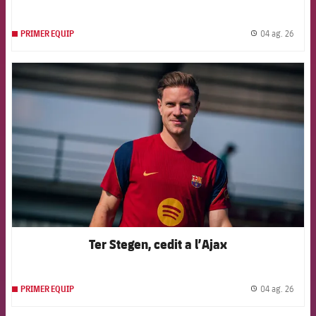
04 ag. 26
PRIMER EQUIP
label.
FCB Barcelona badge
Ter Stegen, cedit a l’Ajax
04 ag. 26
PRIMER EQUIP
label.