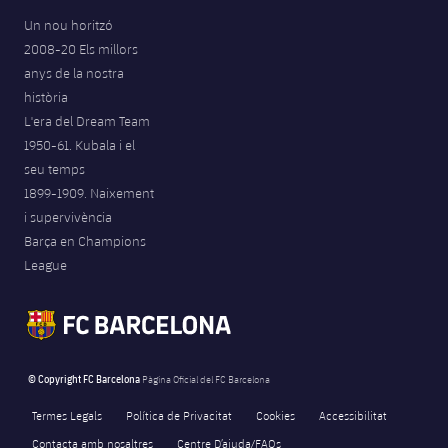
Un nou horitzó
2008-20 Els millors
anys de la nostra
història
L'era del Dream Team
1950-61. Kubala i el
seu temps
1899-1909. Naixement
i supervivència
Barça en Champions
League
© Copyright FC Barcelona
Pàgina Oficial del FC Barcelona
Termes Legals
Política de Privacitat
Cookies
Accessibilitat
Contacta amb nosaltres
Centre D’ajuda/FAQs