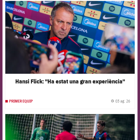
FCB Barcelona badge
Hansi Flick: "Ha estat una gran experiència"
03 ag. 26
PRIMER EQUIP
label.
FCB Barcelona badge