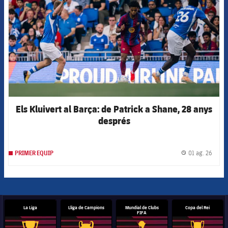
Els Kluivert al Barça: de Patrick a Shane, 28 anys
després
01 ag. 26
PRIMER EQUIP
label.
La Liga
Lliga de Campions
Mundial de Clubs
Copa del Rei
FIFA