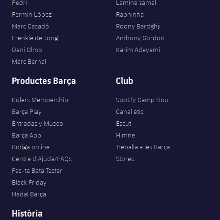
Pedri
Lamine Yamal
Fermín López
Raphinha
Marc Casadó
Roony Bardghji
Frenkie de Jong
Anthony Gordon
Dani Olmo
Karim Adeyemi
Marc Bernal
Productes Barça
Club
Culers Membership
Spotify Camp Nou
Barça Play
Canal ètic
Entradas y Museo
Escut
Barça App
Himne
Botiga online
Treballa a les Barça
Centre d’Ajuda/FAQs
Stores
Fes-te Beta Tester
Black Friday
Nadal Barça
Història