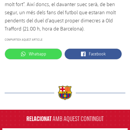
Jugadors
molt fort”. Així doncs, el davanter suec serà, de ben
Classificació
Juvenil
Notícies
Atletisme
segur, un més dels fans del futbol que estaran molt
plusicon
més
Fotos
pendents del duel d’aquest proper dimecres a Old
Infantil
Actualitat
Bàsquet en cadira de rodes
Trafford (21.00 h, hora de Barcelona).
plusicon
més
Història
Aleví
Masculí
COMPARTEIX AQUEST ARTICLE
Actualitat
Hockey gel
plusicon
més
Palmarès
label.aria.whatsapp
label.aria.facebook
Femení
Whatsapp
Facebook
Jugadors
Actualitat
Hoquei herba
plusicon
més
Agenda
Calendari
Jugadors
Notícies
Patinatge artístic
plusicon
més
Resultats
Calendari
Hockey Herba Masculí
Escola de Patinatge
Actualitat
Classificació
Resultats
Hockey Herba Femení
label.aria.barcelona
Plantilla
Rugby
plusicon
més
Classificació
RELACIONAT
AMB AQUEST CONTINGUT
Agenda
Actualitat
Voleibol
plusicon
més