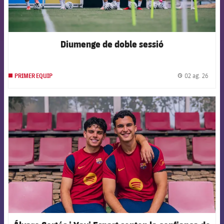
Diumenge de doble sessió
02 ag. 26
PRIMER EQUIP
label.
FCB Barcelona badge