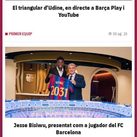
El triangular d’Udine, en directe a Barça Play i
YouTube
06 ag. 26
PRIMER EQUIP
label.
FCB Barcelona badge
Jesse Bisiwu, presentat com a jugador del FC
Barcelona