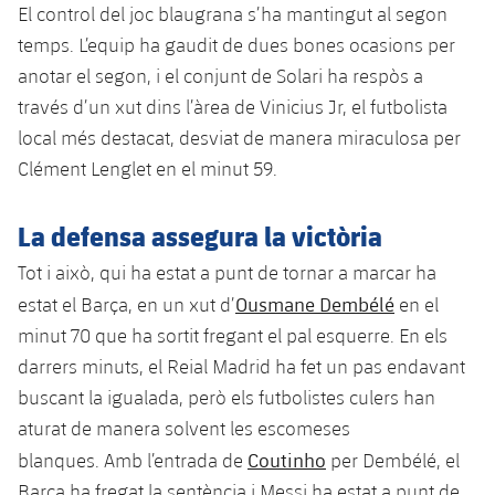
Jugadors
El control del joc blaugrana s’ha mantingut al segon
Classificació
Juvenil
Notícies
Atletisme
temps. L’equip ha gaudit de dues bones ocasions per
plusicon
més
Fotos
anotar el segon, i el conjunt de Solari ha respòs a
Infantil
Actualitat
Bàsquet en cadira de rodes
través d’un xut dins l’àrea de Vinicius Jr, el futbolista
plusicon
més
Història
Aleví
local més destacat, desviat de manera miraculosa per
Masculí
Actualitat
Hockey gel
Clément Lenglet en el minut 59.
plusicon
més
Palmarès
Femení
Jugadors
Actualitat
Hoquei herba
La defensa assegura la victòria
plusicon
més
Agenda
Calendari
Tot i això, qui ha estat a punt de tornar a marcar ha
Jugadors
Notícies
Patinatge artístic
plusicon
més
Ousmane Dembélé
estat el Barça, en un xut d’
en el
Resultats
Calendari
minut 70 que ha sortit fregant el pal esquerre. En els
Hockey Herba Masculí
Escola de Patinatge
Actualitat
darrers minuts, el Reial Madrid ha fet un pas endavant
Classificació
Resultats
Hockey Herba Femení
buscant la igualada, però els futbolistes culers han
Plantilla
Rugby
plusicon
més
aturat de manera solvent les escomeses
Classificació
Agenda
Coutinho
blanques. Amb l’entrada de
per Dembélé, el
Actualitat
Voleibol
plusicon
més
Barça ha fregat la sentència i Messi ha estat a punt de