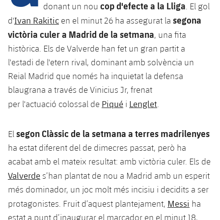
Calendari
Campus Estiu
Base
cop d'efecte a la Lliga
donant un nou
. El gol
segona
SUB13
Ivan Rakitic
d'
en el minut 26 ha assegurat la
SUB13 B
Entrades
Barça Atlètic
plusicon
més
victòria culer a Madrid de la setmana
, una fita
PLUSICON
MÉS
SUB12
SUB12 C
històrica. Els de Valverde han fet un gran partit a
Gameday Shows
Junior
Primer Equip
Instal·lacions
plusicon
més
l'estadi de l'etern rival, dominant amb solvència un
SUB11 A
SUB11 C
Resultats
Reial Madrid que només ha inquietat la defensa
Cadet A
Actualitat
Barça Atlètic
Spotify Camp Nou
plusicon
més
blaugrana a través de Vinicius Jr, frenat
SUB11 B
Classificacions
Cadet B
Piqué
Lenglet
per l'actuació colossal de
i
.
Calendari
Actualitat
Palau Blaugrana
Base
plusicon
més
SUB10 A
Jugadors
Infantil A
Entrades
segon Clàssic de la setmana a terres madrilenyes
El
Calendari
Estadi Johan Cruyff
Actualitat
SUB10 B
PLUSICON
MÉS
ha estat diferent del de dimecres passat, però ha
Fotos
Infantil B
Resultats
Resultats
acabat amb el mateix resultat: amb victòria culer. Els de
Juvenil
Barça Cafe
Primer equip
SUB9 A
plusicon
més
plusicon
més
Història
Valverde
s’han plantat de nou a Madrid amb un esperit
Mini
Classificació
Classificació
Cadet A
més dominador, un joc molt més incisiu i decidits a ser
Ciutat Esportiva
Actualitat
SUB9 B
Barça Atlètic
plusicon
més
Serveis
Palmarès
Messi
protagonistes. Fruit d’aquest plantejament,
ha
plusicon
més
Jugadors
Jugadors
Cadet B
Calendari
SUB8 A
La Masia
estat a punt d’inaugurar el marcador en el minut 18,
Actualitat
Base