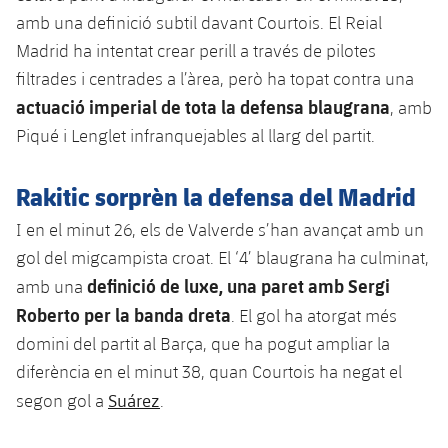
plusicon
més
Serveis Mèdics
Acreditacions
Fotos
amb una definició subtil davant Courtois. El Reial
Fotos
Infantil A
Entrades
SUB8 B
Calendari
Madrid ha intentat crear perill a través de pilotes
Campus Verano
Actualitat
Accessibilitat
Història
Instal·lacions
filtrades i centrades a l’àrea, però ha topat contra una
Infantil B
Resultats
Resultats
Juvenil
actuació imperial de tota la defensa blaugrana
, amb
PLUSICON
MÉS
Palmarès
Piqué i Lenglet infranquejables al llarg del partit.
Classificació
Jugadors
Cadet
Primer equip
plusicon
més
Jugadors
Rakitic sorprèn la defensa del Madrid
Classificació
Infantil
Actualitat
Barça Atlètic
plusicon
més
I en el minut 26, els de Valverde s’han avançat amb un
Fotos
Aleví
gol del migcampista croat. El ‘4’ blaugrana ha culminat,
Calendari
Actualitat
Base
plusicon
més
definició de luxe, una paret amb
Sergi
amb una
Palmarès
Entrades
Roberto
per la banda dreta
. El gol ha atorgat més
Calendari
Campus Estiu
Actualitat
Història
domini del partit al Barça, que ha pogut ampliar la
Resultats
Resultats
diferència en el minut 38, quan Courtois ha negat el
Barça C
PLUSICON
MÉS
Suárez
segon gol a
.
Classificació
Jugadors
Junior
Informació general
plusicon
més