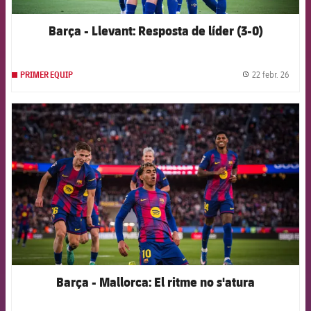
Barça - Llevant: Resposta de líder (3-0)
22 febr. 26
PRIMER EQUIP
label.
FCB Barcelona badge
Barça - Mallorca: El ritme no s'atura