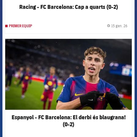
Racing - FC Barcelona: Cap a quarts (0-2)
15 gen. 26
PRIMER EQUIP
label.
FCB Barcelona badge
Espanyol - FC Barcelona: El derbi és blaugrana!
(0-2)