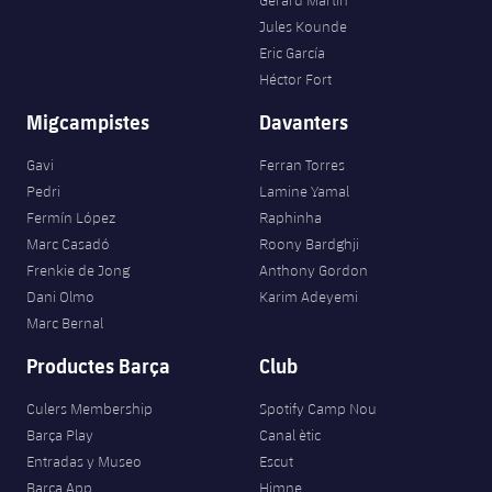
Gerard Martín
Jules Kounde
Eric García
Héctor Fort
Migcampistes
Davanters
Gavi
Ferran Torres
Pedri
Lamine Yamal
Fermín López
Raphinha
Marc Casadó
Roony Bardghji
Frenkie de Jong
Anthony Gordon
Dani Olmo
Karim Adeyemi
Marc Bernal
Productes Barça
Club
Culers Membership
Spotify Camp Nou
Barça Play
Canal ètic
Entradas y Museo
Escut
Barça App
Himne