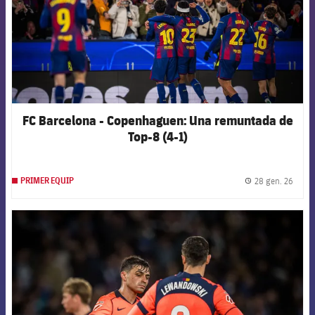
FC Barcelona - Copenhaguen: Una remuntada de
Top-8 (4-1)
28 gen. 26
PRIMER EQUIP
label.
FCB Barcelona badge