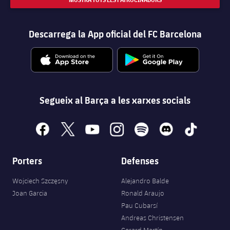
Descarrega la App oficial del FC Barcelona
Segueix al Barça a les xarxes socials
facebook
x
youtube
instagram
spotify
discord
tiktok
Porters
Defenses
Wojciech Szczęsny
Alejandro Balde
Joan Garcia
Ronald Araujo
Pau Cubarsí
Andreas Christensen