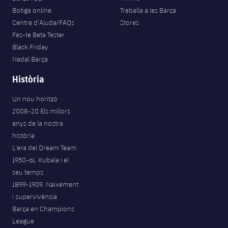
Botiga online
Treballa a les Barça
Centre d’Ajuda/FAQs
Stores
Fes-te Beta Tester
Black Friday
Nadal Barça
Història
Un nou horitzó
2008-20 Els millors
anys de la nostra
història
L'era del Dream Team
1950-61. Kubala i el
seu temps
1899-1909. Naixement
i supervivència
Barça en Champions
League