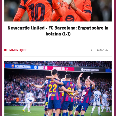
Newcastle United - FC Barcelona: Empat sobre la
botzina (1-1)
10 març 26
PRIMER EQUIP
label.
FCB Barcelona badge