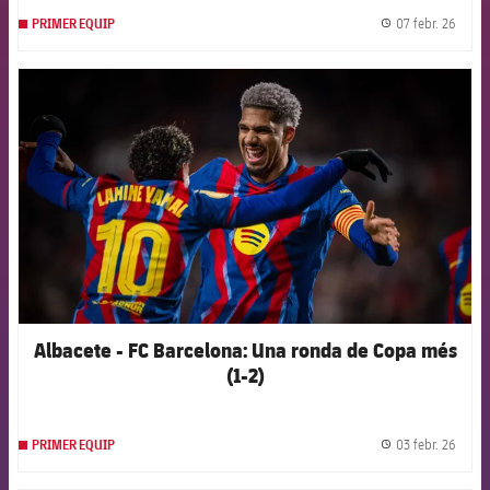
07 febr. 26
PRIMER EQUIP
label.
FCB Barcelona badge
Albacete - FC Barcelona: Una ronda de Copa més
(1-2)
03 febr. 26
PRIMER EQUIP
label.