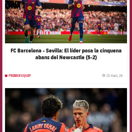
FC Barcelona - Sevilla: El líder posa la cinquena
abans del Newcastle (5-2)
15 març 26
PRIMER EQUIP
label.
FCB Barcelona badge