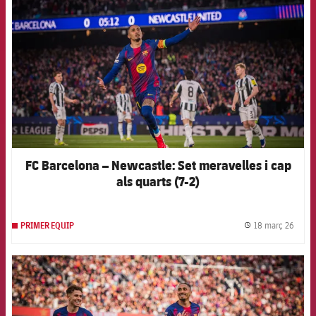
FC Barcelona – Newcastle: Set meravelles i cap
als quarts (7-2)
18 març 26
PRIMER EQUIP
label.
FCB Barcelona badge