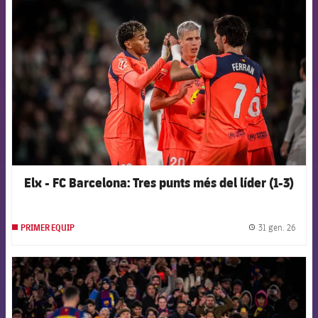
FCB Barcelona badge
Elx - FC Barcelona: Tres punts més del líder (1-3)
31 gen. 26
PRIMER EQUIP
label.
FCB Barcelona badge