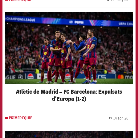
label.
FCB Barcelona badge
Atlètic de Madrid – FC Barcelona: Expulsats
d’Europa (1-2)
14 abr. 26
PRIMER EQUIP
label.
FCB Barcelona badge