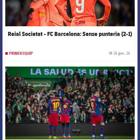
Reial Societat - FC Barcelona: Sense punteria (2-1)
18 gen. 26
PRIMER EQUIP
label.
FCB Barcelona badge