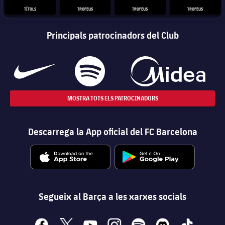
TÍTOLS
TROFEUS
TROFEUS
TROFEUS
Principals patrocinadors del Club
MOSTRA TOTS ELS PATROCINADORS
Descarrega la App oficial del FC Barcelona
Segueix al Barça a les xarxes socials
facebook
x
youtube
instagram
spotify
discord
tiktok