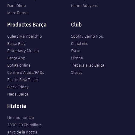
Dani Olmo
Karim Adeyemi
Marc Bernal
Productes Barça
Club
Culers Membership
Spotify Camp Nou
Barça Play
Canal ètic
Entradas y Museo
Escut
Barça App
Himne
Botiga online
Treballa a les Barça
Centre d’Ajuda/FAQs
Stores
Fes-te Beta Tester
Black Friday
Nadal Barça
Història
Un nou horitzó
2008-20 Els millors
anys de la nostra