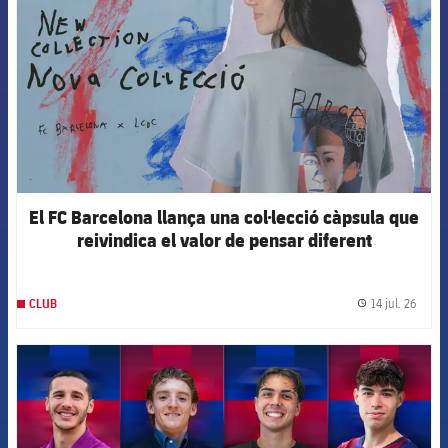
El FC Barcelona llança una col·lecció càpsula que
reivindica el valor de pensar diferent
14 jul. 26
CLUB
label.
FCB Barcelona badge