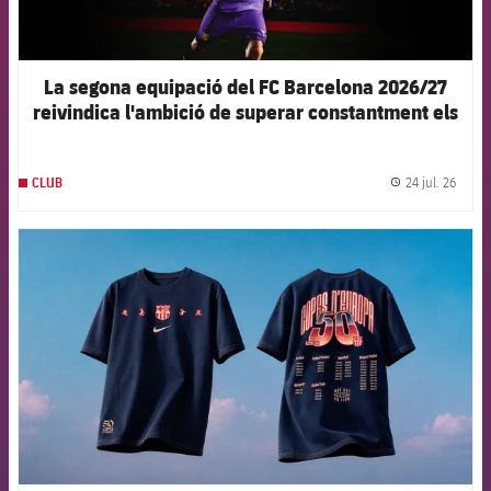
La segona equipació del FC Barcelona 2026/27
reivindica l'ambició de superar constantment els
propis límits
24 jul. 26
CLUB
label.
FCB Barcelona badge