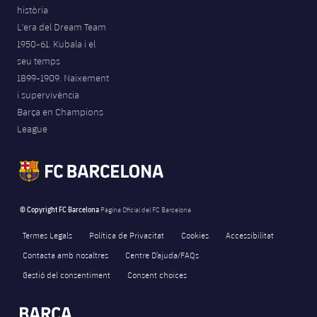
història
L'era del Dream Team
1950-61. Kubala i el
seu temps
1899-1909. Naixement
i supervivència
Barça en Champions
League
© Copyright FC Barcelona
Pàgina Oficial del FC Barcelona
Termes Legals
Política de Privacitat
Cookies
Accessibilitat
Contacta amb nosaltres
Centre D’ajuda/FAQs
Gestió del consentiment
Consent choices
FORÇA BARÇA