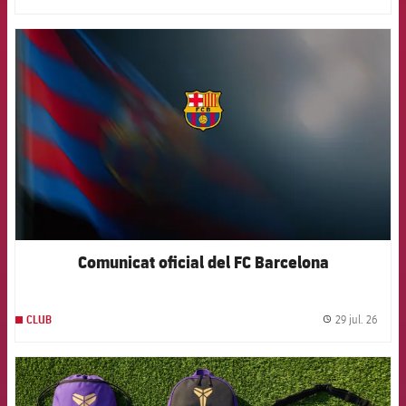
FCB Barcelona badge
Comunicat oficial del FC Barcelona
29 jul. 26
CLUB
label.
FCB Barcelona badge