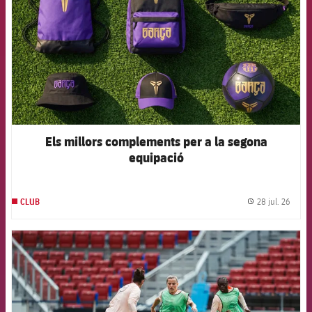
Els millors complements per a la segona
equipació
28 jul. 26
CLUB
label.
FCB Barcelona badge