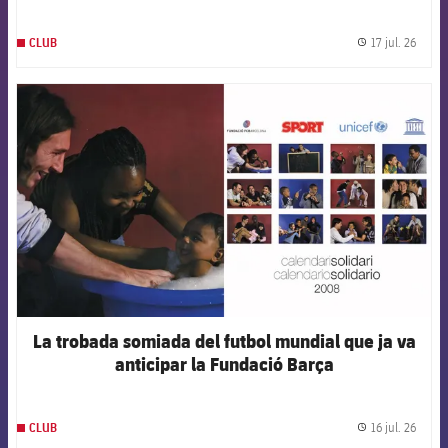
internacionals
17 jul. 26
CLUB
label.
FCB Barcelona badge
La trobada somiada del futbol mundial que ja va
anticipar la Fundació Barça
16 jul. 26
CLUB
label.