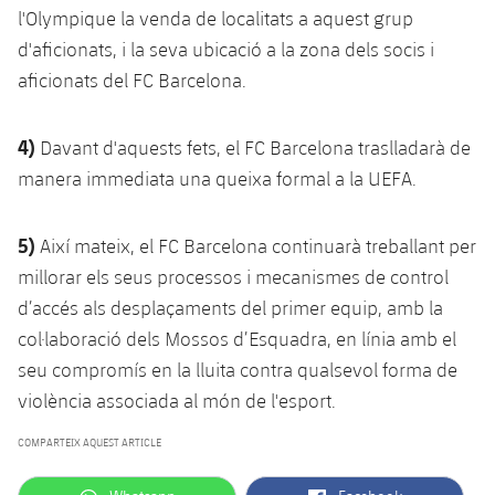
plusicon
més
Serveis Mèdics
l'Olympique la venda de localitats a aquest grup
Acreditacions
Fotos
Fotos
Infantil A
Entrades
SUB8 B
d'aficionats, i la seva ubicació a la zona dels socis i
Calendari
Campus Verano
Actualitat
Accessibilitat
Història
Instal·lacions
aficionats del FC Barcelona.
Infantil B
Resultats
Resultats
Juvenil
PLUSICON
MÉS
Palmarès
4)
Davant d'aquests fets, el FC Barcelona traslladarà de
Classificació
Jugadors
Cadet
Primer equip
manera immediata una queixa formal a la UEFA.
plusicon
més
Jugadors
Classificació
Infantil
Actualitat
Barça Atlètic
5)
plusicon
més
Així mateix, el FC Barcelona continuarà treballant per
Fotos
millorar els seus processos i mecanismes de control
Aleví
Calendari
Actualitat
Base
plusicon
més
d’accés als desplaçaments del primer equip, amb la
Palmarès
col·laboració dels Mossos d’Esquadra, en línia amb el
Entrades
Calendari
Campus Estiu
Actualitat
seu compromís en la lluita contra qualsevol forma de
Història
Resultats
violència associada al món de l'esport.
Resultats
Barça C
PLUSICON
MÉS
COMPARTEIX AQUEST ARTICLE
Classificació
Jugadors
Junior
Informació general
plusicon
més