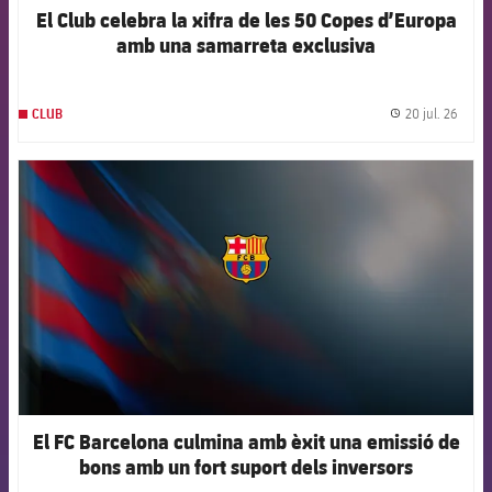
El Club celebra la xifra de les 50 Copes d’Europa
amb una samarreta exclusiva
20 jul. 26
CLUB
label.
FCB Barcelona badge
El FC Barcelona culmina amb èxit una emissió de
bons amb un fort suport dels inversors