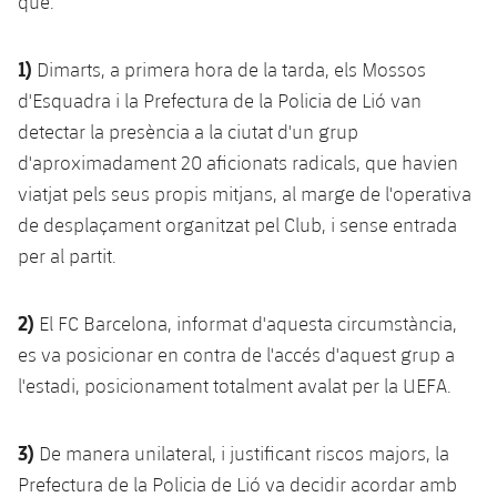
que:
Calendari
Campus Estiu
Base
SUB13
SUB13 B
Entrades
Barça Atlètic
1)
Dimarts, a primera hora de la tarda, els Mossos
plusicon
més
PLUSICON
MÉS
SUB12
d'Esquadra i la Prefectura de la Policia de Lió van
SUB12 C
Gameday Shows
Junior
Primer Equip
Instal·lacions
detectar la presència a la ciutat d'un grup
plusicon
més
SUB11 A
SUB11 C
d'aproximadament 20 aficionats radicals, que havien
Resultats
Cadet A
Actualitat
Barça Atlètic
Spotify Camp Nou
viatjat pels seus propis mitjans, al marge de l'operativa
plusicon
més
SUB11 B
de desplaçament organitzat pel Club, i sense entrada
Classificacions
Cadet B
Calendari
Actualitat
Palau Blaugrana
Base
per al partit.
plusicon
més
SUB10 A
Jugadors
Infantil A
Entrades
Calendari
Estadi Johan Cruyff
Actualitat
SUB10 B
2)
El FC Barcelona, informat d'aquesta circumstància,
PLUSICON
MÉS
Fotos
Infantil B
Resultats
es va posicionar en contra de l'accés d'aquest grup a
Resultats
Juvenil
Barça Cafe
Primer equip
SUB9 A
plusicon
més
l'estadi, posicionament totalment avalat per la UEFA.
plusicon
més
Història
Mini
Classificació
Classificació
Cadet A
Ciutat Esportiva
Actualitat
SUB9 B
Barça Atlètic
plusicon
més
Serveis
Palmarès
3)
De manera unilateral, i justificant riscos majors, la
plusicon
més
Jugadors
Jugadors
Cadet B
Prefectura de la Policia de Lió va decidir acordar amb
Calendari
SUB8 A
La Masia
Actualitat
Base