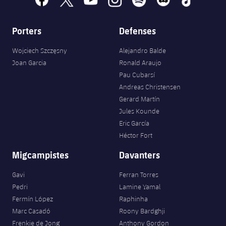
Porters
Defenses
Wojciech Szczęsny
Alejandro Balde
Joan Garcia
Ronald Araujo
Pau Cubarsí
Andreas Christensen
Gerard Martín
Jules Kounde
Eric García
Héctor Fort
Migcampistes
Davanters
Gavi
Ferran Torres
Pedri
Lamine Yamal
Fermín López
Raphinha
Marc Casadó
Roony Bardghji
Frenkie de Jong
Anthony Gordon