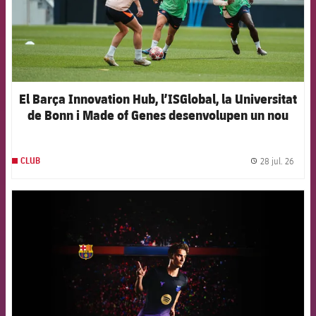
El Barça Innovation Hub, l’ISGlobal, la Universitat
de Bonn i Made of Genes desenvolupen un nou
model d’intel·ligència artificial per anticipar les
lesions en el futbol femení d’elit
28 jul. 26
CLUB
label.
FCB Barcelona badge