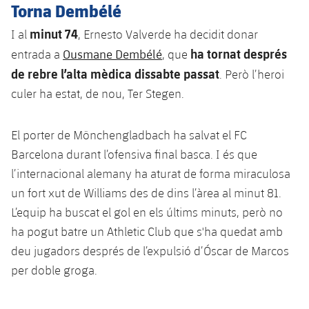
Torna Dembélé
Jugadors
Classificació
Juvenil
Notícies
Atletisme
plusicon
més
minut 74
I al
, Ernesto Valverde ha decidit donar
Fotos
Infantil
ha tornat després
Ousmane Dembélé
entrada a
, que
Actualitat
Bàsquet en cadira de rodes
plusicon
més
de rebre l’alta mèdica dissabte passat
. Però l’heroi
Història
Aleví
culer ha estat, de nou, Ter Stegen.
Masculí
Actualitat
Hockey gel
plusicon
més
Palmarès
Femení
Jugadors
El porter de Mönchengladbach ha salvat el FC
Actualitat
Hoquei herba
plusicon
més
Barcelona durant l’ofensiva final basca. I és que
Agenda
Calendari
Jugadors
l’internacional alemany ha aturat de forma miraculosa
Notícies
Patinatge artístic
plusicon
més
un fort xut de Williams des de dins l’àrea al minut 81.
Resultats
Calendari
Hockey Herba Masculí
L’equip ha buscat el gol en els últims minuts, però no
Escola de Patinatge
Actualitat
ha pogut batre un Athletic Club que s'ha quedat amb
Classificació
Resultats
Hockey Herba Femení
Plantilla
deu jugadors després de l’expulsió d’Óscar de Marcos
Rugby
plusicon
més
per doble groga.
Classificació
Agenda
Actualitat
Voleibol
plusicon
més