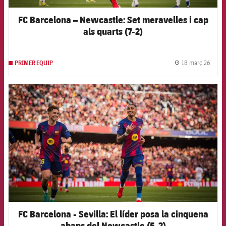
FC Barcelona – Newcastle: Set meravelles i cap
als quarts (7-2)
18 març 26
PRIMER EQUIP
label.
FCB Barcelona badge
FC Barcelona - Sevilla: El líder posa la cinquena
abans del Newcastle (5-2)