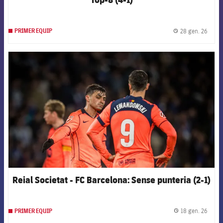
28 gen. 26
PRIMER EQUIP
label.
FCB Barcelona badge
Reial Societat - FC Barcelona: Sense punteria (2-1)
18 gen. 26
PRIMER EQUIP
label.