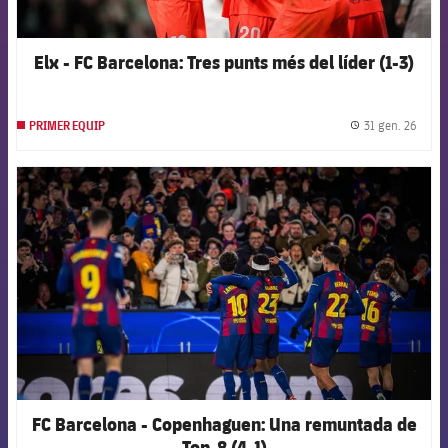
Elx - FC Barcelona: Tres punts més del líder (1-3)
31 gen. 26
PRIMER EQUIP
label.
FCB Barcelona badge
FC Barcelona - Copenhaguen: Una remuntada de
Top-8 (4-1)