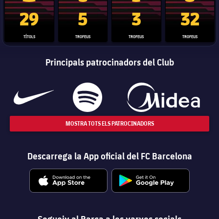
Trofeu de la Liga
Trofeu de la Lliga de Campions
Trofeu del Mundial de Clubs
Copa del 
29
5
3
32
TÍTOLS
TROFEUS
TROFEUS
TROFEUS
Principals patrocinadors del Club
MOSTRA TOTS ELS PATROCINADORS
Descarrega la App oficial del FC Barcelona
Segueix al Barça a les xarxes socials