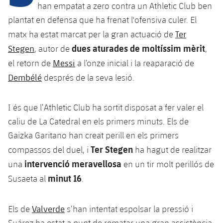
Calendari
Campus Estiu
Base
han empatat a zero contra un Athletic Club ben
plantat en defensa que ha frenat l'ofensiva culer. El
SUB13
SUB13 B
Entrades
Barça Atlètic
plusicon
més
Ter
matx ha estat marcat per la gran actuació de
PLUSICON
MÉS
SUB12
dues aturades de moltíssim mèrit
SUB12 C
Stegen
, autor de
,
Gameday Shows
Junior
Primer Equip
Instal·lacions
plusicon
més
Messi
el retorn de
a l’onze inicial i la reaparació de
SUB11 A
SUB11 C
Resultats
Dembélé
després de la seva lesió.
Cadet A
Actualitat
Barça Atlètic
Spotify Camp Nou
plusicon
més
SUB11 B
Classificacions
Cadet B
I és que l’Athletic Club ha sortit disposat a fer valer el
Calendari
Actualitat
Palau Blaugrana
Base
plusicon
més
SUB10 A
caliu de La Catedral en els primers minuts. Els de
Jugadors
Infantil A
Entrades
Gaizka Garitano han creat perill en els primers
Calendari
Estadi Johan Cruyff
Actualitat
SUB10 B
PLUSICON
MÉS
Ter Stegen
compassos del duel, i
ha hagut de realitzar
Fotos
Infantil B
Resultats
Resultats
intervenció meravellosa
una
en un tir molt perillós de
Juvenil
Barça Cafe
Primer equip
SUB9 A
plusicon
més
plusicon
més
Història
minut 16
Susaeta al
.
Mini
Classificació
Classificació
Cadet A
Ciutat Esportiva
Actualitat
SUB9 B
Barça Atlètic
plusicon
més
Serveis
Palmarès
plusicon
més
Jugadors
Valverde
Els de
s’han intentat espolsar la pressió i
Jugadors
Cadet B
Calendari
SUB8 A
La Masia
Actualitat
Base
Suárez ha estat a punt de rematar una gran assistència