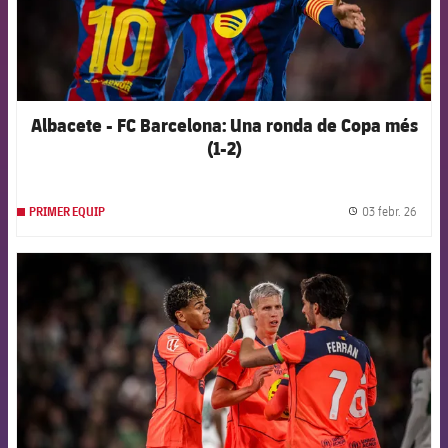
Albacete - FC Barcelona: Una ronda de Copa més
(1-2)
03 febr. 26
PRIMER EQUIP
label.
FCB Barcelona badge