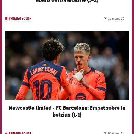
15 març 26
PRIMER EQUIP
label.
FCB Barcelona badge
Newcastle United - FC Barcelona: Empat sobre la
botzina (1-1)
10 març 26
PRIMER EQUIP