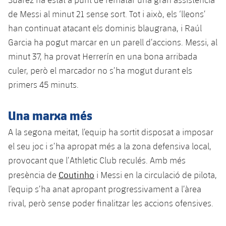
plusicon
més
Serveis Mèdics
Acreditacions
Fotos
Fotos
de Messi al minut 21 sense sort. Tot i això, els ‘lleons’
Infantil A
Entrades
SUB8 B
Calendari
Campus Verano
Actualitat
han continuat atacant els dominis blaugrana, i Raúl
Accessibilitat
Història
Instal·lacions
Infantil B
Garcia ha pogut marcar en un parell d’accions. Messi, al
Resultats
Resultats
Juvenil
minut 37, ha provat Herrerín en una bona arribada
PLUSICON
MÉS
Palmarès
culer, però el marcador no s’ha mogut durant els
Classificació
Jugadors
Cadet
Primer equip
plusicon
més
primers 45 minuts.
Jugadors
Classificació
Infantil
Actualitat
Barça Atlètic
plusicon
més
Una marxa més
Fotos
Aleví
Calendari
A la segona meitat, l’equip ha sortit disposat a imposar
Actualitat
Base
plusicon
més
el seu joc i s’ha apropat més a la zona defensiva local,
Palmarès
Entrades
Calendari
provocant que l’Athletic Club reculés. Amb més
Campus Estiu
Actualitat
Història
Coutinho
presència de
i Messi en la circulació de pilota,
Resultats
Resultats
Barça C
l’equip s’ha anat apropant progressivament a l’àrea
PLUSICON
MÉS
rival, però sense poder finalitzar les accions ofensives.
Classificació
Jugadors
Junior
Informació general
plusicon
més