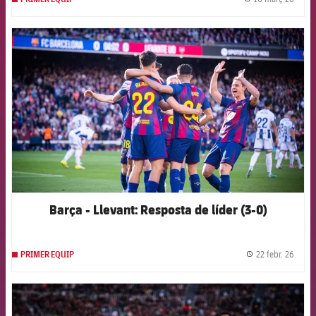
label.
FCB Barcelona badge
Barça - Llevant: Resposta de líder (3-0)
22 febr. 26
PRIMER EQUIP
label.
FCB Barcelona badge