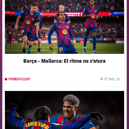
Barça - Mallorca: El ritme no s'atura
07 febr. 26
PRIMER EQUIP
label.
FCB Barcelona badge