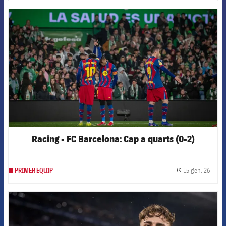
FCB Barcelona badge
Racing - FC Barcelona: Cap a quarts (0-2)
15 gen. 26
PRIMER EQUIP
label.
FCB Barcelona badge