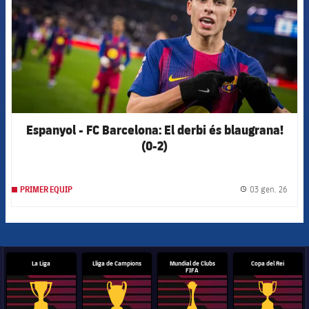
Espanyol - FC Barcelona: El derbi és blaugrana!
(0-2)
03 gen. 26
PRIMER EQUIP
label.
La Liga
Lliga de Campions
Mundial de Clubs
Copa del Rei
FIFA