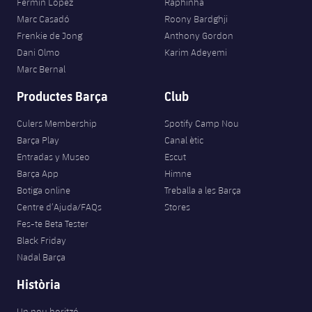
Fermín López
Raphinha
Marc Casadó
Roony Bardghji
Frenkie de Jong
Anthony Gordon
Dani Olmo
Karim Adeyemi
Marc Bernal
Productes Barça
Club
Culers Membership
Spotify Camp Nou
Barça Play
Canal ètic
Entradas y Museo
Escut
Barça App
Himne
Botiga online
Treballa a les Barça
Centre d’Ajuda/FAQs
Stores
Fes-te Beta Tester
Black Friday
Nadal Barça
Història
Un nou horitzó