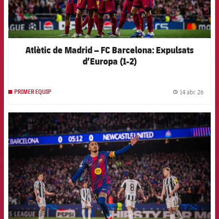
Atlètic de Madrid – FC Barcelona: Expulsats
d’Europa (1-2)
14 abr. 26
PRIMER EQUIP
label.
FCB Barcelona badge