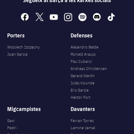
facebook
x
youtube
instagram
spotify
discord
tiktok
Porters
Defenses
Wojciech Szczęsny
Alejandro Balde
Joan Garcia
Ronald Araujo
Pau Cubarsí
Andreas Christensen
Gerard Martín
Jules Kounde
Eric García
Héctor Fort
Migcampistes
Davanters
Gavi
Ferran Torres
Pedri
Lamine Yamal