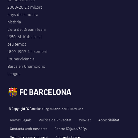
2008-20 Els millors
anys de la nostra
història
L'era del Dream Team
1950-61. Kubala i el
seu temps
1899-1909. Naixement
i supervivència
Barça en Champions
League
© Copyright FC Barcelona
Pàgina Oficial del FC Barcelona
Termes Legals
Política de Privacitat
Cookies
Accessibilitat
Contacta amb nosaltres
Centre D’ajuda/FAQs
Gestió del consentiment
Consent choices