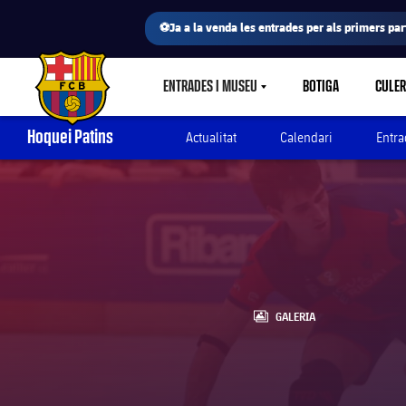
⚽Ja a la venda les entrades per als primers part
ENTRADES I MUSEU
BOTIGA
CULE
LABEL.SHARE.CARETDOWN
FC Barcelona club badge
Hoquei Patins
Actualitat
Calendari
Entra
LABEL.ARIA.GALLERY
GALERIA