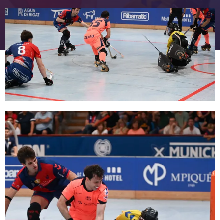
FC Barcelona club badge
FC Barcelona club badge