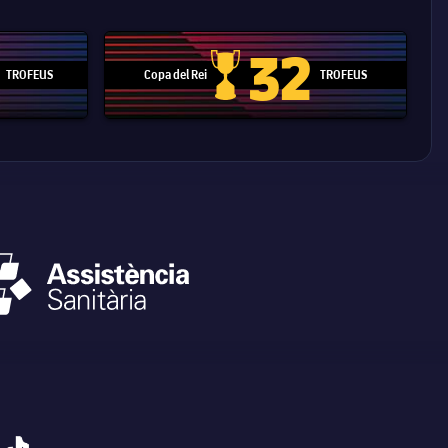
32
TROFEUS
Copa del Rei
TROFEUS
 Mundial de Clubs
Copa del Rei
tiktok