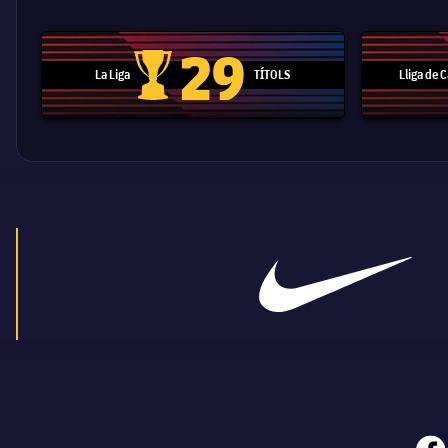
29
La Liga
TÍTOLS
Lliga de
Trofeu de la Liga
face