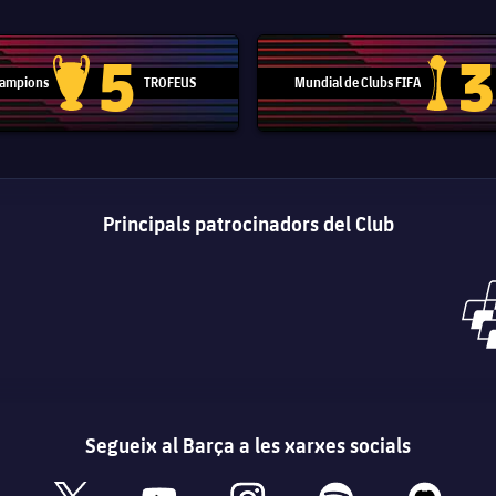
5
3
 Campions
TROFEUS
Mundial de Clubs FIFA
Trofeu de la Lliga de Campions
Trofeu del
Principals patrocinadors del Club
Segueix al Barça a les xarxes socials
book
x
youtube
instagram
spotify
discord