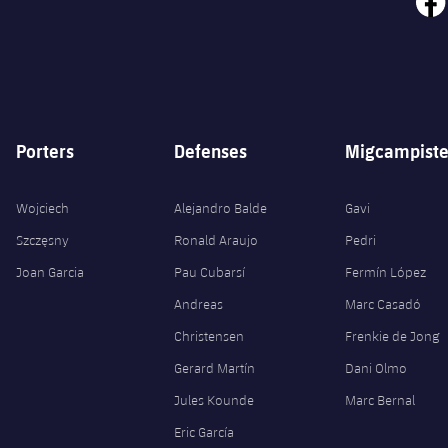
Porters
Defenses
Migcampiste
Wojciech
Alejandro Balde
Gavi
Szczęsny
Ronald Araujo
Pedri
Joan Garcia
Pau Cubarsí
Fermín López
Andreas
Marc Casadó
Christensen
Frenkie de Jong
Gerard Martín
Dani Olmo
Jules Kounde
Marc Bernal
Eric García