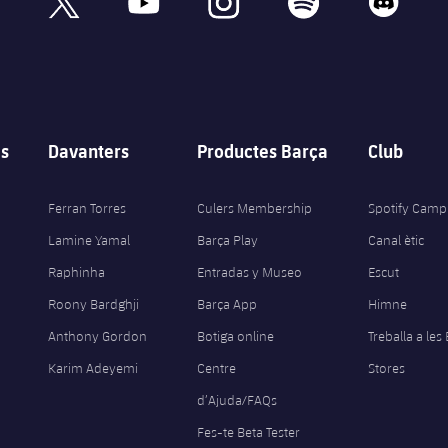
s
Davanters
Productes Barça
Club
Ferran Torres
Culers Membership
Spotify Camp
Lamine Yamal
Barça Play
Canal ètic
Raphinha
Entradas y Museo
Escut
Roony Bardghji
Barça App
Himne
Anthony Gordon
Botiga online
Treballa a les
Karim Adeyemi
Centre
Stores
d’Ajuda/FAQs
Fes-te Beta Tester