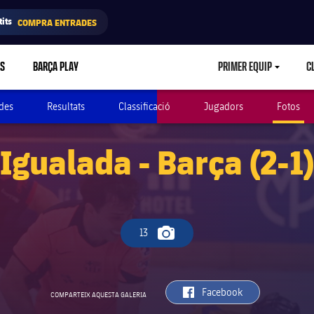
its
COMPRA ENTRADES
RS
BARÇA PLAY
PRIMER EQUIP
C
LABEL.ARIA.CA
des
Resultats
Classificació
Jugadors
Fotos
Igualada - Barça (2-1
13
Icona de càmera
label.aria.facebook
Facebook
COMPARTEIX AQUESTA GALERIA