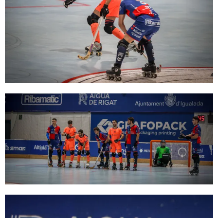
FC Barcelona club badge
FC Barcelona club badge