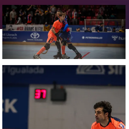
FC Barcelona club badge
FC Barcelona club badge