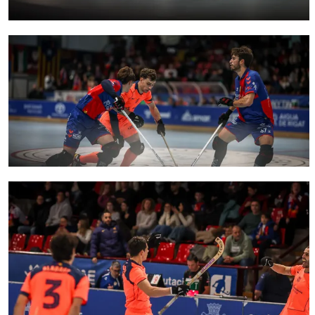
FC Barcelona club badge
FC Barcelona club badge