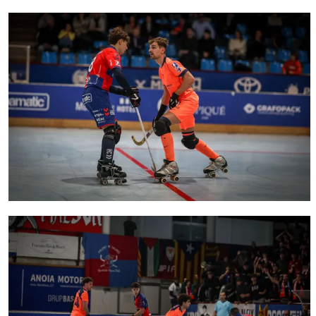
FC Barcelona club badge
FC Barcelona club badge