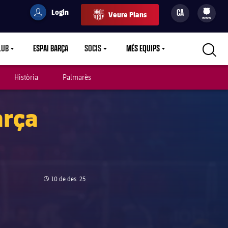
Login
CA
Veure Plans
filled-badge
user
Culers
www
LUB
ESPAI BARÇA
SOCIS
MÉS EQUIPS
RETDOWN
LABEL.ARIA.CARETDOWN
LABEL.ARIA.CARETDOWN
LABEL.ARIA.CARETDOWN
Història
Palmarès
arça
Data de publicació
10 de des. 25