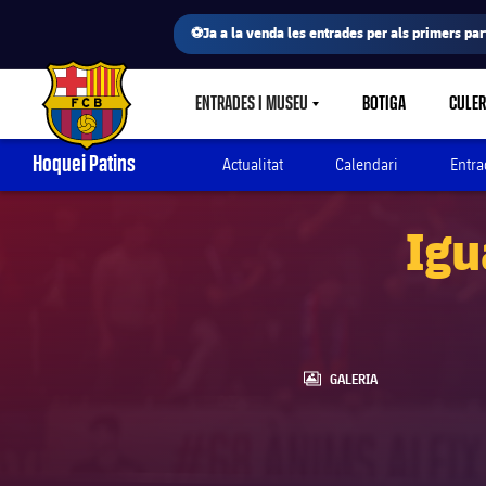
⚽Ja a la venda les entrades per als primers part
ENTRADES I MUSEU
BOTIGA
CULE
LABEL.SHARE.CARETDOWN
FC Barcelona club badge
Hoquei Patins
Actualitat
Calendari
Entra
Igu
LABEL.ARIA.GALLERY
GALERIA