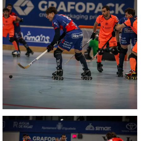
FC Barcelona club badge