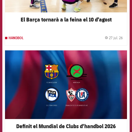
El Barça tornarà a la feina el 10 d’agost
27 jul. 26
HANDBOL
label.
FCB Barcelona badge
Definit el Mundial de Clubs d’handbol 2026