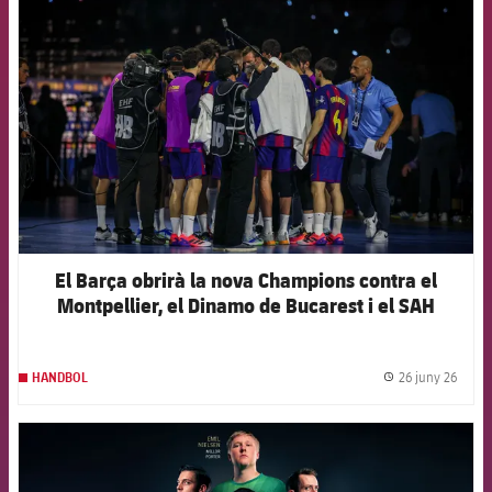
FCB Barcelona badge
El Barça obrirà la nova Champions contra el
Montpellier, el Dinamo de Bucarest i el SAH
Aarhus
26 juny 26
HANDBOL
label.
FCB Barcelona badge