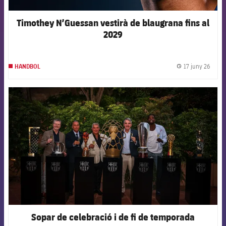
Timothey N’Guessan vestirà de blaugrana fins al
2029
17 juny 26
HANDBOL
label.
FCB Barcelona badge
Sopar de celebració i de fi de temporada