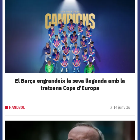
FCB Barcelona badge
El Barça engrandeix la seva llegenda amb la
tretzena Copa d’Europa
14 juny 26
HANDBOL
label.
FCB Barcelona badge