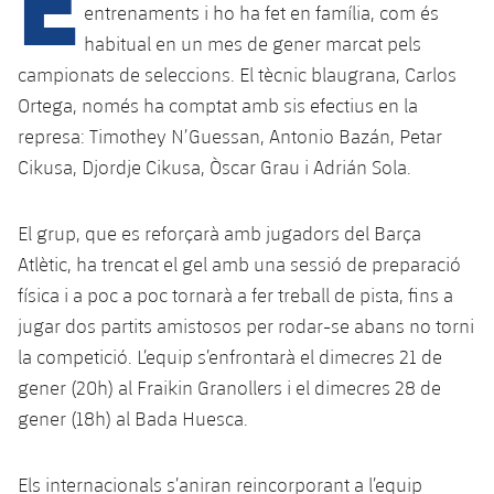
entrenaments i ho ha fet en família, com és
habitual en un mes de gener marcat pels
plusicon
més
campionats de seleccions. El tècnic blaugrana, Carlos
Ortega, només ha comptat amb sis efectius en la
Instal·lacions
represa: Timothey N’Guessan, Antonio Bazán, Petar
Cikusa, Djordje Cikusa, Òscar Grau i Adrián Sola.
Spotify Camp Nou
El grup, que es reforçarà amb jugadors del Barça
Palau Blaugrana
Atlètic, ha trencat el gel amb una sessió de preparació
física i a poc a poc tornarà a fer treball de pista, fins a
Estadi Johan Cruyff
jugar dos partits amistosos per rodar-se abans no torni
la competició. L’equip s’enfrontarà el dimecres 21 de
Barça Cafe
gener (20h) al Fraikin Granollers i el dimecres 28 de
plusicon
més
gener (18h) al Bada Huesca.
Ciutat Esportiva
Serveis
plusicon
més
Els internacionals s’aniran reincorporant a l’equip
La Masia