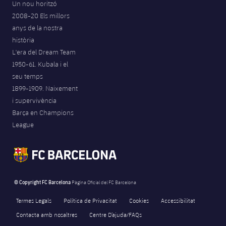
Un nou horitzó
2008-20 Els millors
anys de la nostra
història
L'era del Dream Team
1950-61. Kubala i el
seu temps
1899-1909. Naixement
i supervivència
Barça en Champions
League
© Copyright FC Barcelona
Pàgina Oficial del FC Barcelona
Termes Legals
Política de Privacitat
Cookies
Accessibilitat
Contacta amb nosaltres
Centre D’ajuda/FAQs