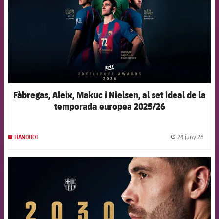
Fàbregas, Aleix, Makuc i Nielsen, al set ideal de la
temporada europea 2025/26
24 juny 26
HANDBOL
label.
FCB Barcelona badge