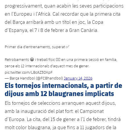
Serveis Mèdics
Acreditacions
progressivament, quan acabin les seves participacions
en l’Europeu i l’Africà. Cal recordar que la primera cita
Accessibilitat
Instal·lacions
del Barça arribarà amb un títol en joc, la Copa
d’Espanya, el 7 i 8 de febrer a Gran Canària.
Primer dia d'entrenaments, superat ✅
Retrobaments 😀 i treball físic 🏋️‍♂️ en una primera sessió en família,
sense els 12 internacionals d'aquest mes de gener.
pic.twitter.com/LBcAZ30XpF
— Barça Handbol (@FCBhandbol)
January 14, 2026
Els tornejos internacionals, a partir de
dijous amb 12 blaugranes implicats
Els tornejos de seleccions arranquen aquest dijous,
amb la inauguració del plat fort: el Campionat
d’Europa. La cita, del 15 de gener a l’1 de febrer, tindrà
molt color blaugrana, ja que fins a 11 jugadors de la