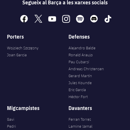
Segueix al Barça a les xarxes socials
facebook
x
youtube
instagram
spotify
discord
tiktok
Porters
Defenses
Wojciech Szczęsny
Alejandro Balde
Joan Garcia
Ronald Araujo
Pau Cubarsí
Andreas Christensen
Gerard Martín
Jules Kounde
Eric García
Héctor Fort
Migcampistes
Davanters
Gavi
Ferran Torres
Pedri
Lamine Yamal