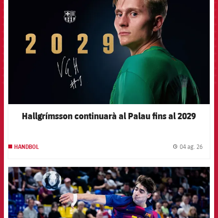
Hallgrímsson continuarà al Palau fins al 2029
04 ag. 26
HANDBOL
label.
FCB Barcelona badge