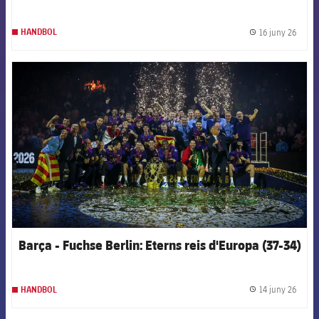
16 juny 26
HANDBOL
label.
FCB Barcelona badge
Barça - Fuchse Berlin: Eterns reis d'Europa (37-34)
14 juny 26
HANDBOL
label.