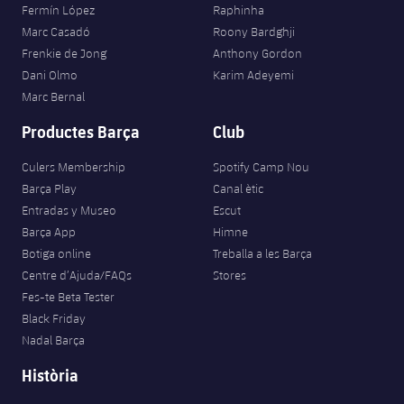
Fermín López
Raphinha
Marc Casadó
Roony Bardghji
Frenkie de Jong
Anthony Gordon
Dani Olmo
Karim Adeyemi
Marc Bernal
Productes Barça
Club
Culers Membership
Spotify Camp Nou
Barça Play
Canal ètic
Entradas y Museo
Escut
Barça App
Himne
Botiga online
Treballa a les Barça
Centre d’Ajuda/FAQs
Stores
Fes-te Beta Tester
Black Friday
Nadal Barça
Història