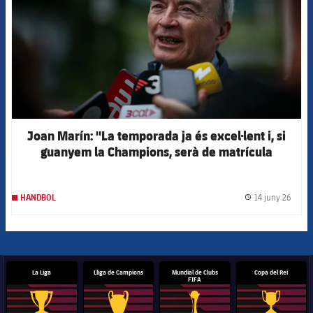
Joan Marín: "La temporada ja és excel·lent i, si
guanyem la Champions, serà de matrícula
d'honor"
14 juny 26
HANDBOL
label.
La Liga
Lliga de Campions
Mundial de Clubs
Copa del Rei
FIFA