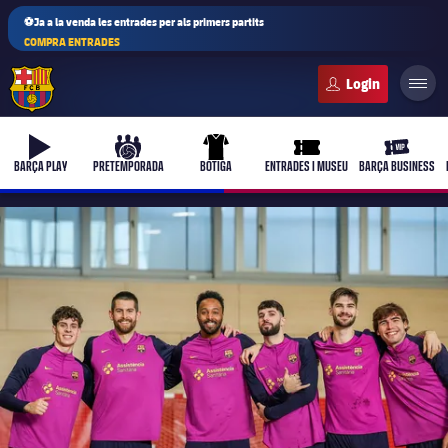
⚽Ja a la venda les entrades per als primers partits
COMPRA ENTRADES
FC Barcelona club badge
b-play
culers-ball
uniform
ticket-full
ticket-vi
BARÇA PLAY
PRETEMPORADA
BOTIGA
ENTRADES I MUSEU
BARÇA BUSINESS