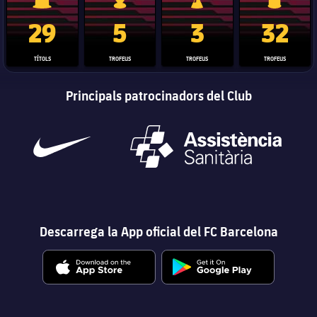
Trofeu de la Liga
Trofeu de la Lliga de Campions
Trofeu del Mundial de Clubs
Copa del 
29
5
3
32
TÍTOLS
TROFEUS
TROFEUS
TROFEUS
Principals patrocinadors del Club
Descarrega la App oficial del FC Barcelona