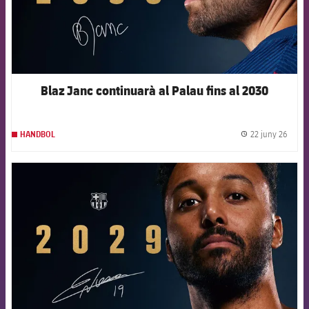
Blaz Janc continuarà al Palau fins al 2030
22 juny 26
HANDBOL
label.
FCB Barcelona badge