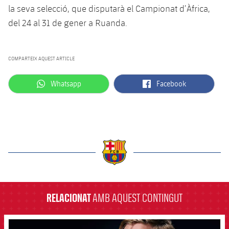
la seva selecció, que disputarà el Campionat d’Àfrica,
del 24 al 31 de gener a Ruanda.
COMPARTEIX AQUEST ARTICLE
label.aria.whatsapp
label.aria.facebook
Whatsapp
Facebook
label.aria.barcelona
RELACIONAT
AMB AQUEST CONTINGUT
FCB Barcelona badge