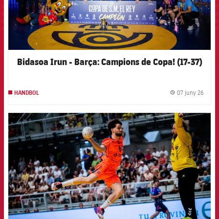
Bidasoa Irun - Barça: Campions de Copa! (17-37)
07 juny 26
HANDBOL
label.
FCB Barcelona badge