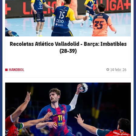
Recoletas Atlético Valladolid - Barça: Imbatibles
(28-39)
14 febr. 26
HANDBOL
label.
FCB Barcelona badge