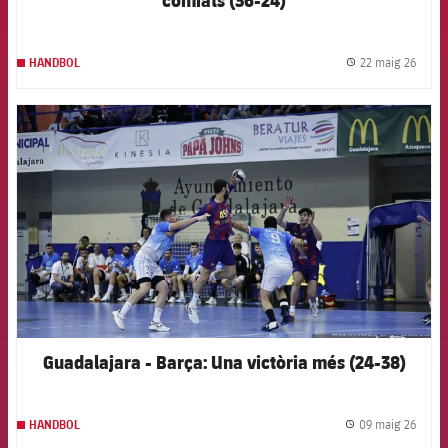
22 maig 26
HANDBOL
label.
FCB Barcelona badge
Guadalajara - Barça: Una victòria més (24-38)
09 maig 26
HANDBOL
label.