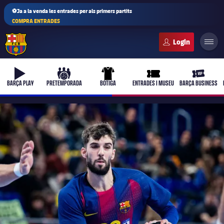
⚽Ja a la venda les entrades per als primers partits
COMPRA ENTRADES
FC Barcelona club badge
b-play
culers-ball
uniform
ticket-full
ticket-vi
BARÇA PLAY
PRETEMPORADA
BOTIGA
ENTRADES I MUSEU
BARÇA BUSINESS