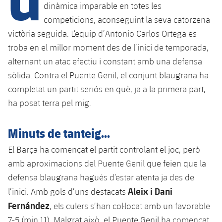
dinàmica imparable en totes les
competicions, aconseguint la seva catorzena
plusicon
més
victòria seguida. L’equip d’Antonio Carlos Ortega es
troba en el millor moment des de l’inici de temporada,
Instal·lacions
alternant un atac efectiu i constant amb una defensa
sòlida. Contra el Puente Genil, el conjunt blaugrana ha
Spotify Camp Nou
completat un partit seriós en què, ja a la primera part,
ha posat terra pel mig.
Palau Blaugrana
Minuts de tanteig...
Estadi Johan Cruyff
El Barça ha començat el partit controlant el joc, però
amb aproximacions del Puente Genil que feien que la
Barça Cafe
plusicon
més
defensa blaugrana hagués d’estar atenta ja des de
Aleix i Dani
l’inici. Amb gols d’uns destacats
Ciutat Esportiva
Serveis
Fernández
plusicon
més
, els culers s’han col·locat amb un favorable
La Masia
7-5 (min 11). Malgrat això, el Puente Genil ha començat