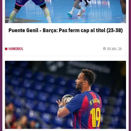
Puente Genil - Barça: Pas ferm cap al títol (23-38)
04 abr. 26
HANDBOL
label.
FCB Barcelona badge