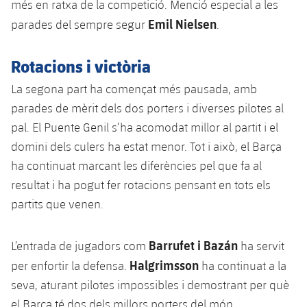
més en ratxa de la competició. Menció especial a les
Emil Nielsen
parades del sempre segur
.
Rotacions i victòria
La segona part ha començat més pausada, amb
parades de mèrit dels dos porters i diverses pilotes al
pal. El Puente Genil s’ha acomodat millor al partit i el
domini dels culers ha estat menor. Tot i això, el Barça
ha continuat marcant les diferències pel que fa al
resultat i ha pogut fer rotacions pensant en tots els
partits que venen.
Barrufet i Bazán
L’entrada de jugadors com
ha servit
Halgrimsson
per enfortir la defensa.
ha continuat a la
seva, aturant pilotes impossibles i demostrant per què
el Barça té dos dels millors porters del món.