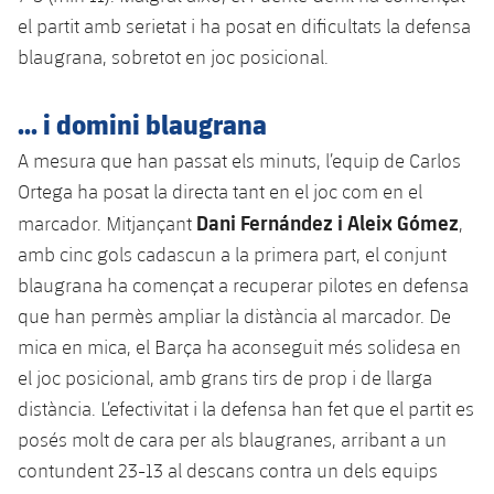
Serveis Mèdics
Acreditacions
el partit amb serietat i ha posat en dificultats la defensa
blaugrana, sobretot en joc posicional.
Accessibilitat
Instal·lacions
... i domini blaugrana
A mesura que han passat els minuts, l’equip de Carlos
Ortega ha posat la directa tant en el joc com en el
Dani Fernández i Aleix Gómez
marcador. Mitjançant
,
amb cinc gols cadascun a la primera part, el conjunt
blaugrana ha començat a recuperar pilotes en defensa
que han permès ampliar la distància al marcador. De
mica en mica, el Barça ha aconseguit més solidesa en
el joc posicional, amb grans tirs de prop i de llarga
distància. L’efectivitat i la defensa han fet que el partit es
posés molt de cara per als blaugranes, arribant a un
contundent 23-13 al descans contra un dels equips