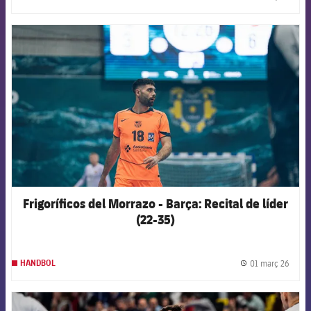
label.
FCB Barcelona badge
Frigoríficos del Morrazo - Barça: Recital de líder
(22-35)
01 març 26
HANDBOL
label.
FCB Barcelona badge