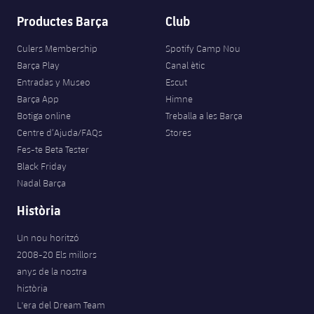
Productes Barça
Club
Culers Membership
Spotify Camp Nou
Barça Play
Canal ètic
Entradas y Museo
Escut
Barça App
Himne
Botiga online
Treballa a les Barça
Centre d’Ajuda/FAQs
Stores
Fes-te Beta Tester
Black Friday
Nadal Barça
Història
Un nou horitzó
2008-20 Els millors
anys de la nostra
història
L'era del Dream Team