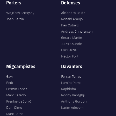
Porters
Defenses
Wojciech Szczęsny
Alejandro Balde
Joan Garcia
Ronald Araujo
Pau Cubarsí
Andreas Christensen
Gerard Martín
Jules Kounde
Eric García
Héctor Fort
Migcampistes
Davanters
Gavi
Ferran Torres
Pedri
Lamine Yamal
Fermín López
Raphinha
Marc Casadó
Roony Bardghji
Frenkie de Jong
Anthony Gordon
Dani Olmo
Karim Adeyemi
Marc Bernal