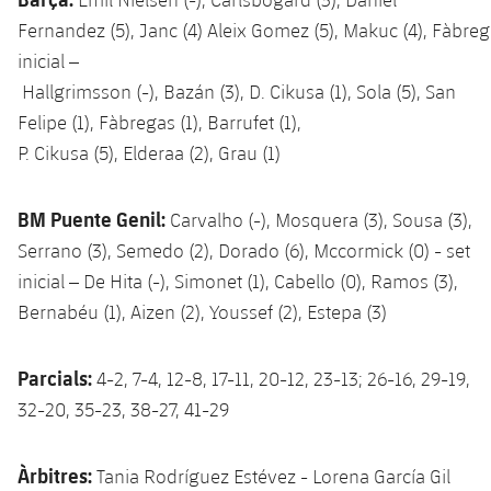
Fernandez (5),
Janc (4) Aleix Gomez (5), Makuc (4), Fàbrega
inicial –
Hallgrimsson (-), Bazán (3), D. Cikusa (1), Sola (5), San
Felipe (1), Fàbregas (1), Barrufet (1),
P. Cikusa (5), Elderaa (2),
Grau (1)
BM Puente Genil:
Carvalho (-), Mosquera (3), Sousa (3),
Serrano (3), Semedo (2), Dorado (6), Mccormick (0) - set
inicial – De Hita (-), Simonet (1), Cabello (0), Ramos (3),
Bernabéu (1), Aizen (2), Youssef (2), Estepa (3)
Parcials:
4-2, 7-4, 12-8, 17-11, 20-12, 23-13; 26-16, 29-19,
32-20, 35-23, 38-27, 41-29
Àrbitres:
Tania Rodríguez Estévez - Lorena García Gil