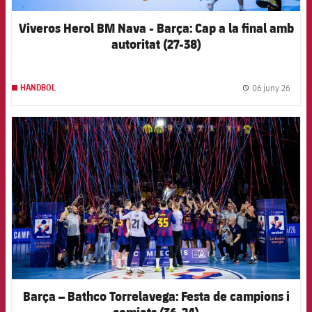
Viveros Herol BM Nava - Barça: Cap a la final amb
autoritat (27-38)
06 juny 26
HANDBOL
label.
FCB Barcelona badge
Barça – Bathco Torrelavega: Festa de campions i
comiats (36-24)