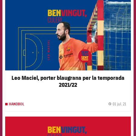
FCB Barcelona badge
Leo Maciel, porter blaugrana per la temporada
2021/22
01 jul. 21
HANDBOL
label.
FCB Barcelona badge