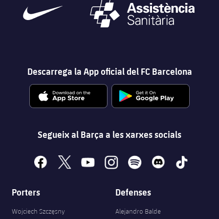
Descarrega la App oficial del FC Barcelona
Segueix al Barça a les xarxes socials
facebook
x
youtube
instagram
spotify
discord
tiktok
Porters
Defenses
Wojciech Szczęsny
Alejandro Balde