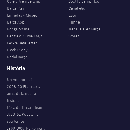
Culers Membership
Spotify Camp Nou
Barça Play
Canal ètic
Entradas y Museo
Escut
Barça App
Himne
Botiga online
Treballa a les Barça
Centre d’Ajuda/FAQs
Stores
Fes-te Beta Tester
Black Friday
Nadal Barça
Història
Un nou horitzó
2008-20 Els millors
anys de la nostra
història
L'era del Dream Team
1950-61. Kubala i el
seu temps
1899-1909. Naixement