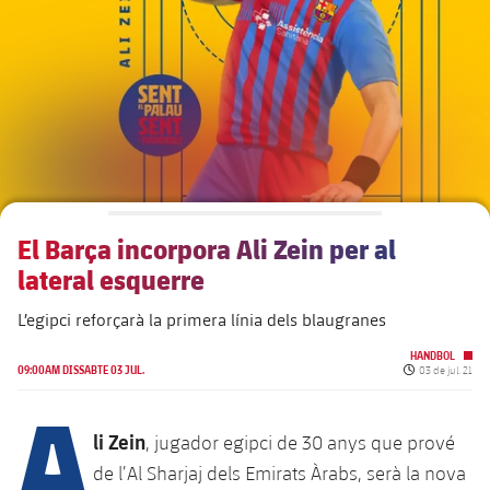
plusicon
més
Junta Directiva
plusicon
més
Estructura executiva
Barça Academy
plusicon
més
Organigrames
Més que un club
chevron-right
label.aria.chevronright
El Barça incorpora Ali Zein per al
Dècada a dècada
lateral esquerre
Òrgans
Masia 360
chevron-right
label.aria.chevronright
Presidents
L’egipci reforçarà la primera línia dels blaugranes
Documents
La Masia
HANDBOL
chevron-right
label.aria.chevronright
Jugadors de llegenda
Data de publica
09:00AM DISSABTE 03 JUL.
03 de jul. 21
A
Comissions i òrgans
Entrenadors
chevron-right
label.aria.chevronright
li Zein
, jugador egipci de 30 anys que prové
de l’Al Sharjaj dels Emirats Àrabs, serà la nova
Centre de documentació