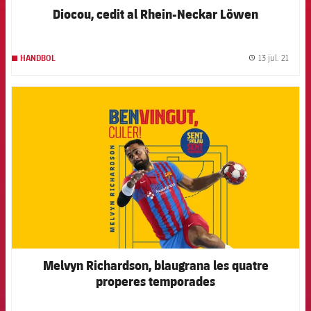
Diocou, cedit al Rhein-Neckar Löwen
13 jul. 21
HANDBOL
label.
FCB Barcelona badge
Melvyn Richardson, blaugrana les quatre
properes temporades