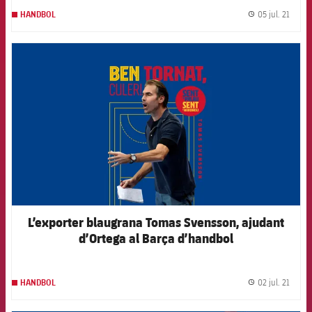
05 jul. 21
HANDBOL
label.
FCB Barcelona badge
L’exporter blaugrana Tomas Svensson, ajudant
d’Ortega al Barça d’handbol
02 jul. 21
HANDBOL
label.