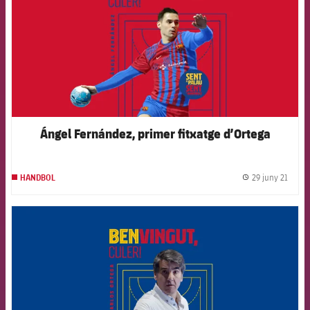
Ángel Fernández, primer fitxatge d’Ortega
29 juny 21
HANDBOL
label.
FCB Barcelona badge