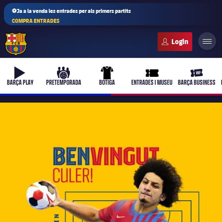
⚽Ja a la venda les entrades per als primers partits
COMPRA ENTRADES
FC Barcelona club badge
b-play
culers-ball
uniform
ticket-full
ticket-vi
BARÇA PLAY
PRETEMPORADA
BOTIGA
ENTRADES I MUSEU
BARÇA BUSINESS