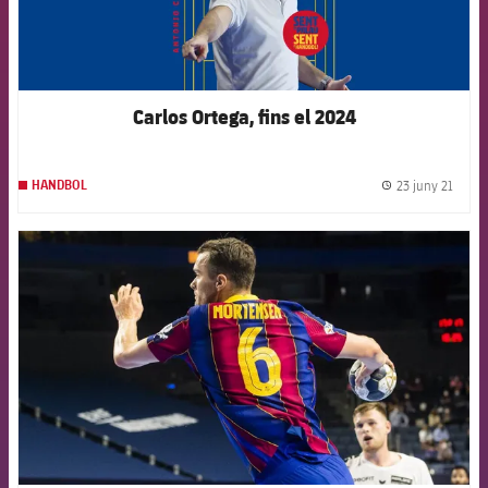
Carlos Ortega, fins el 2024
23 juny 21
HANDBOL
label.
FCB Barcelona badge