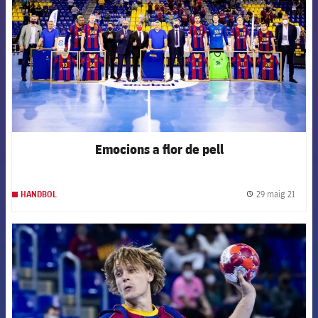
Emocions a flor de pell
29 maig 21
HANDBOL
label.
FCB Barcelona badge