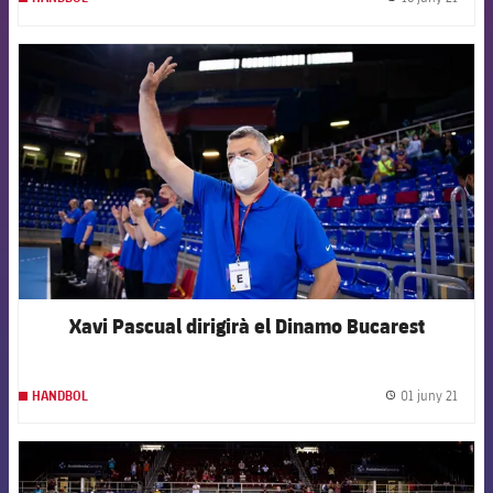
label.
FCB Barcelona badge
Xavi Pascual dirigirà el Dinamo Bucarest
01 juny 21
HANDBOL
label.
FCB Barcelona badge