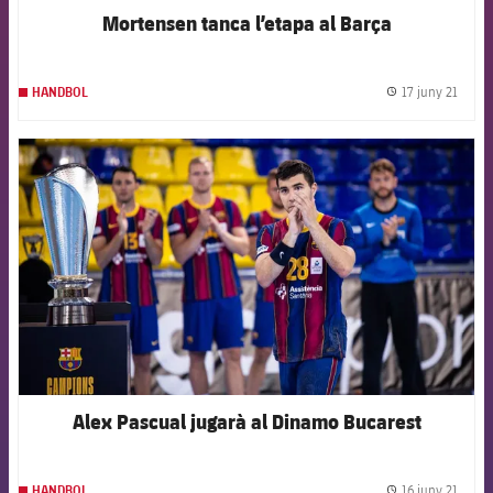
Mortensen tanca l’etapa al Barça
17 juny 21
HANDBOL
label.
FCB Barcelona badge
Alex Pascual jugarà al Dinamo Bucarest
16 juny 21
HANDBOL