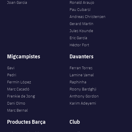
Joan Garcia
Ronald Araujo
Pau Cubarsí
Andreas Christensen
Gerard Martín
Jules Kounde
Eric García
Héctor Fort
Migcampistes
Davanters
Gavi
Ferran Torres
Pedri
Lamine Yamal
Fermín López
Raphinha
Marc Casadó
Roony Bardghji
Frenkie de Jong
Anthony Gordon
Dani Olmo
Karim Adeyemi
Marc Bernal
Productes Barça
Club