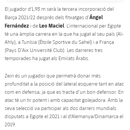
Serveis Mèdics
Acreditacions
El jugador d'1,93 m serà la tercera incorporació del
Ángel
Barça 2021/22 després dels fitxatges d’
Accessibilitat
Instal·lacions
Fernández
Leo Maciel
i de
. L’internacional per Egipte
té una àmplia carrera en la que ha jugat al seu país (Al-
Ahly), a Tunísia (Étoile Sportive du Sahel) i a França
(Pays D’Aix Université Club). Les darreres tres
temporades ha jugat als Emirats Àrabs.
Zein és un jugador que permetrà donar més
profunditat a la posició del lateral esquerre tant en atac
com en defensa, ja que es tracta d’un bon defensor. En
atac té un tir potent i amb capacitat golejadora. Amb la
seva selecció va participar als dos darrers mundials
disputats a Egipte el 2021 i al d'Alemanya/Dinamarca el
2019.