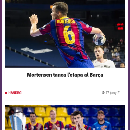
FCB Barcelona badge
Mortensen tanca l’etapa al Barça
17 juny 21
HANDBOL
label.
FCB Barcelona badge