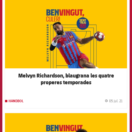
FCB Barcelona badge
Melvyn Richardson, blaugrana les quatre
properes temporades
05 jul. 21
HANDBOL
label.
FCB Barcelona badge