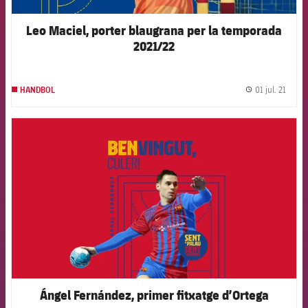
Leo Maciel, porter blaugrana per la temporada
2021/22
01 jul. 21
HANDBOL
label.
FCB Barcelona badge
Ángel Fernández, primer fitxatge d’Ortega