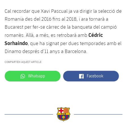
Serveis Mèdics
Acreditacions
Cal recordar que Xavi Pascual ja va dirigir la selecció de
Accessibilitat
Romania des del 2016 fins al 2018, i ara tornarà a
Instal·lacions
Bucarest per fer-se càrrec de la banqueta del campió
Cédric
romanès. Allà, a més, es retrobarà amb
Sorhaindo
, que ha signat per dues temporades amb el
Dinamo després d’11 anys a Barcelona.
COMPARTEIX AQUEST ARTICLE
label.aria.whatsapp
label.aria.facebook
Whatsapp
Facebook
label.aria.barcelona