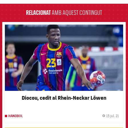
RELACIONAT
AMB AQUEST CONTINGUT
FCB Barcelona badge
Diocou, cedit al Rhein-Neckar Löwen
13 jul. 21
HANDBOL
label.