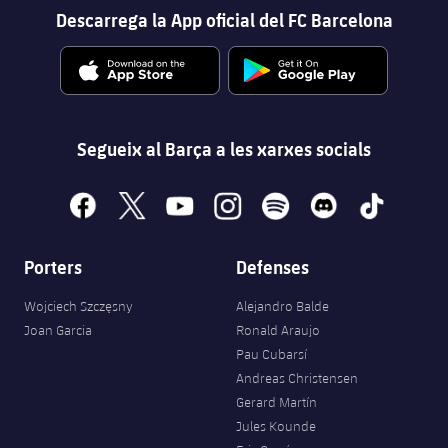
Descarrega la App oficial del FC Barcelona
Segueix al Barça a les xarxes socials
facebook
x
youtube
instagram
spotify
discord
tiktok
Porters
Defenses
Wojciech Szczęsny
Alejandro Balde
Joan Garcia
Ronald Araujo
Pau Cubarsí
Andreas Christensen
Gerard Martín
Jules Kounde