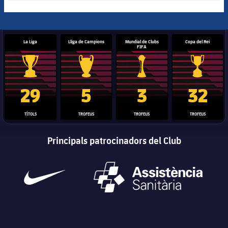
La Liga
Lliga de Campions
Mundial de Clubs
Copa del Rei
FIFA
Trofeu de la Liga
Trofeu de la Lliga de Campions
Trofeu del Mundial de Clubs
Copa del 
29
5
3
32
TÍTOLS
TROFEUS
TROFEUS
TROFEUS
Principals patrocinadors del Club