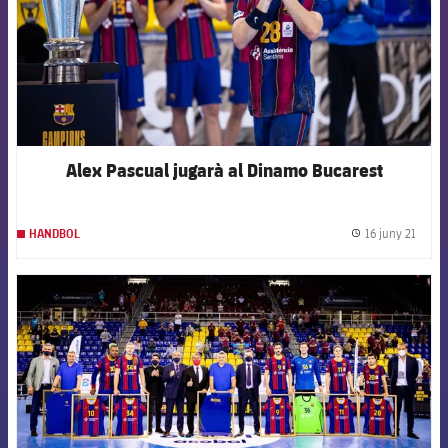
Alex Pascual jugarà al Dinamo Bucarest
16 juny 21
HANDBOL
label.
FCB Barcelona badge