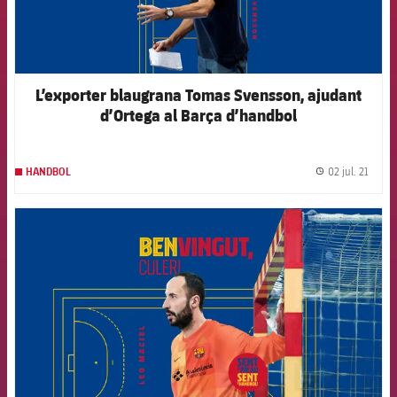
L’exporter blaugrana Tomas Svensson, ajudant
d’Ortega al Barça d’handbol
02 jul. 21
HANDBOL
label.
FCB Barcelona badge