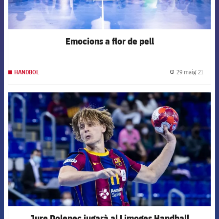
Emocions a flor de pell
29 maig 21
HANDBOL
label.
FCB Barcelona badge
Jure Dolenec jugarà al Limoges Handball