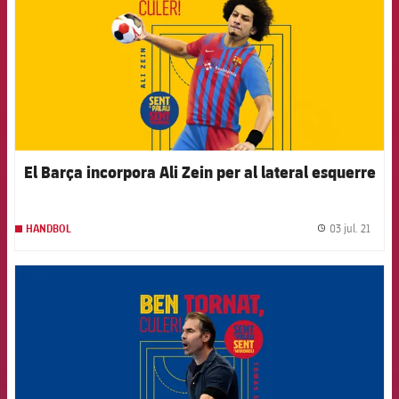
El Barça incorpora Ali Zein per al lateral esquerre
03 jul. 21
HANDBOL
label.
FCB Barcelona badge