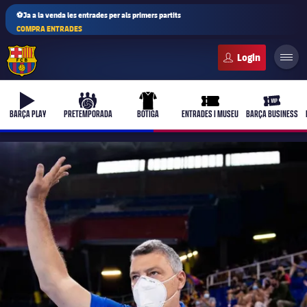
⚽Ja a la venda les entrades per als primers partits
COMPRA ENTRADES
FC Barcelona club badge
b-play
culers-ball
uniform
ticket-full
ticket-vi
BARÇA PLAY
PRETEMPORADA
BOTIGA
ENTRADES I MUSEU
BARÇA BUSINESS