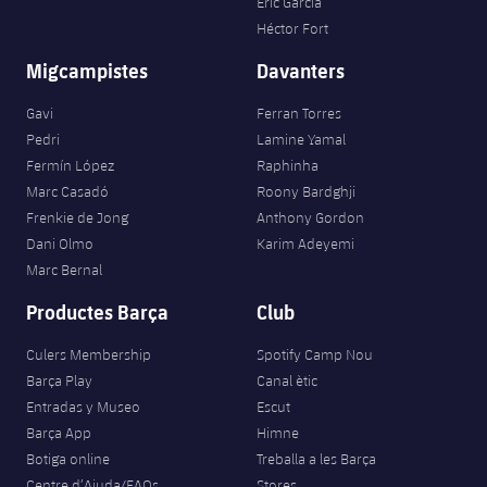
Eric García
Héctor Fort
Migcampistes
Davanters
Gavi
Ferran Torres
Pedri
Lamine Yamal
Fermín López
Raphinha
Marc Casadó
Roony Bardghji
Frenkie de Jong
Anthony Gordon
Dani Olmo
Karim Adeyemi
Marc Bernal
Productes Barça
Club
Culers Membership
Spotify Camp Nou
Barça Play
Canal ètic
Entradas y Museo
Escut
Barça App
Himne
Botiga online
Treballa a les Barça
Centre d’Ajuda/FAQs
Stores