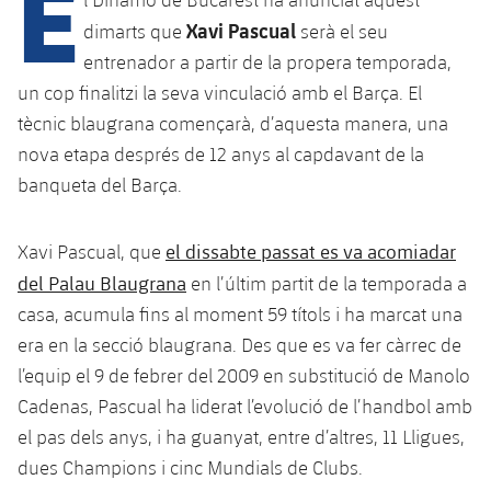
E
Xavi Pascual
dimarts que
serà el seu
entrenador a partir de la propera temporada,
plusicon
més
un cop finalitzi la seva vinculació amb el Barça. El
tècnic blaugrana començarà, d’aquesta manera, una
Instal·lacions
nova etapa després de 12 anys al capdavant de la
banqueta del Barça.
Spotify Camp Nou
Palau Blaugrana
el dissabte passat es va acomiadar
Xavi Pascual, que
del Palau Blaugrana
en l’últim partit de la temporada a
Estadi Johan Cruyff
casa, acumula fins al moment 59 títols i ha marcat una
era en la secció blaugrana. Des que es va fer càrrec de
Barça Cafe
l’equip el 9 de febrer del 2009 en substitució de Manolo
plusicon
més
Cadenas, Pascual ha liderat l’evolució de l’handbol amb
Ciutat Esportiva
el pas dels anys, i ha guanyat, entre d’altres, 11 Lligues,
Serveis
plusicon
més
dues Champions i cinc Mundials de Clubs.
La Masia