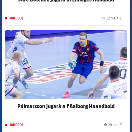
22 maig 21
HANDBOL
label.
FCB Barcelona badge
Pálmarsson jugarà a l’Aalborg Haandbold
20 abr. 21
HANDBOL
label.