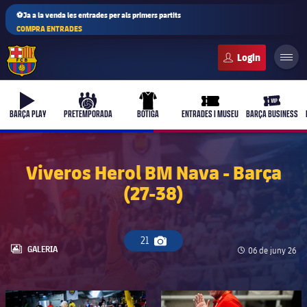
⚽Ja a la venda les entrades per als primers partits
COMPRA ENTRADES
FC Barcelona club badge
b-play
culers-ball
uniform
ticket-full
ticket-vi
BARÇA PLAY
PRETEMPORADA
BOTIGA
ENTRADES I MUSEU
BARÇA BUSINESS
Viveros Herol BM Nava - Barça
(27-38)
21
Icona de càmera
LABEL.ARIA.GALLERY
GALERIA
Data de publicac
06 de juny 26
FC Barcelona club badge
FC Barcelona club badge