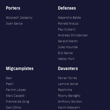
Porters
Defenses
Wojciech Szczęsny
Alejandro Balde
Joan Garcia
Ronald Araujo
Pau Cubarsí
Andreas Christensen
Gerard Martín
Jules Kounde
Eric García
Héctor Fort
Migcampistes
Davanters
Gavi
Ferran Torres
Pedri
Lamine Yamal
Fermín López
Raphinha
Marc Casadó
Roony Bardghji
Frenkie de Jong
Anthony Gordon
Dani Olmo
Karim Adeyemi