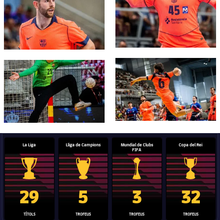
FC Barcelona club badge
FC Barcelona club badge
La Liga
Lliga de Campions
Mundial de Clubs
Copa del Rei
FIFA
Trofeu de la Liga
Trofeu de la Lliga de Campions
Trofeu del Mundial de Clubs
Copa del 
29
5
3
32
TÍTOLS
TROFEUS
TROFEUS
TROFEUS