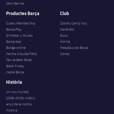
Marc Bernal
Productes Barça
Club
Culers Membership
Spotify Camp Nou
Barça Play
Canal ètic
Entradas y Museo
Escut
Barça App
Himne
Botiga online
Treballa a les Barça
Centre d’Ajuda/FAQs
Stores
Fes-te Beta Tester
Black Friday
Nadal Barça
Història
Un nou horitzó
2008-20 Els millors
anys de la nostra
història