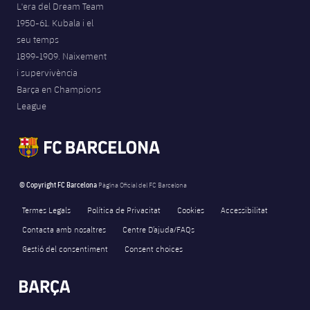
L'era del Dream Team
1950-61. Kubala i el
seu temps
1899-1909. Naixement
i supervivència
Barça en Champions
League
© Copyright FC Barcelona
Pàgina Oficial del FC Barcelona
Termes Legals
Política de Privacitat
Cookies
Accessibilitat
Contacta amb nosaltres
Centre D’ajuda/FAQs
Gestió del consentiment
Consent choices