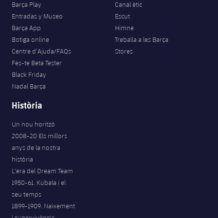
Barça Play
Canal ètic
Entradas y Museo
Escut
Barça App
Himne
Botiga online
Treballa a les Barça
Centre d’Ajuda/FAQs
Stores
Fes-te Beta Tester
Black Friday
Nadal Barça
Història
Un nou horitzó
2008-20 Els millors
anys de la nostra
història
L'era del Dream Team
1950-61. Kubala i el
seu temps
1899-1909. Naixement
i supervivència