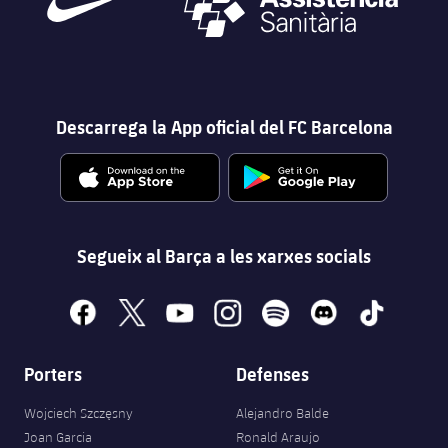
Descarrega la App oficial del FC Barcelona
Segueix al Barça a les xarxes socials
facebook
x
youtube
instagram
spotify
discord
tiktok
Porters
Defenses
Wojciech Szczęsny
Alejandro Balde
Joan Garcia
Ronald Araujo