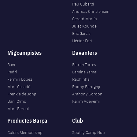
Pau Cubarsí
Andreas Christensen
Gerard Martín
Jules Kounde
Eric García
Héctor Fort
Migcampistes
Davanters
Gavi
Ferran Torres
Pedri
Lamine Yamal
Fermín López
Raphinha
Marc Casadó
Roony Bardghji
Frenkie de Jong
Anthony Gordon
Dani Olmo
Karim Adeyemi
Marc Bernal
Productes Barça
Club
Culers Membership
Spotify Camp Nou