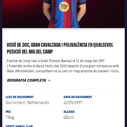
plusicon
més
Instal·lacions
VISIÓ DE JOC, GRAN CAVALCADA I POLIVALÈNCIA EN QUALSEVOL
Spotify Camp Nou
POSICIÓ DEL MIG DEL CAMP
Frenkie de Jong neix a Arkel (Païssos Baixos) el 12 de maig del 1997.
Palau Blaugrana
L'holandès arriba al Barça l'estiu del 2019 després d'una gran campanya amb
l'Ajax d'Amsterdam, consolidant-se ja com un migcampista de present i futur.
Estadi Johan Cruyff
BIOGRAFIA COMPLETA
MÉS
Barça Cafe
LLOC DE NAIXEMENT
DATA DE NAIXEMENT
plusicon
més
Gorinchem, Netherlands
12/05/1997
Ciutat Esportiva
PES
ALÇADA
Serveis
plusicon
més
74kg
181cm
La Masia
DEBUT AMB EL CLUB