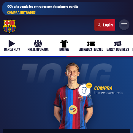
⚽Ja a la venda les entrades per als primers partits
COMPRA ENTRADES
FC Barcelona club badge
b-play
culers-ball
uniform
ticket-full
ticket-vi
BARÇA PLAY
PRETEMPORADA
BOTIGA
ENTRADES I MUSEU
BARÇA BUSINESS
JONG
camisa
COMPRA
camisa
La meva samarreta