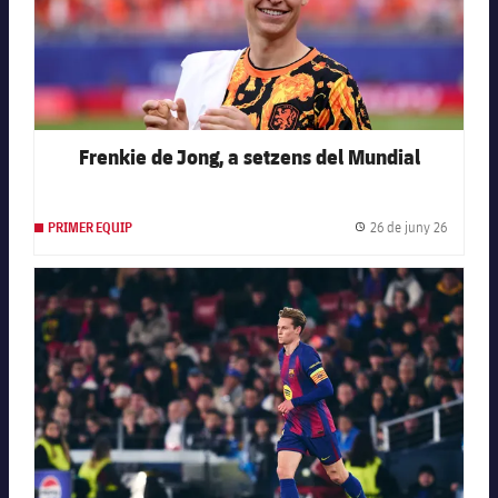
Frenkie de Jong, a setzens del Mundial
26 de juny 26
PRIMER EQUIP
Data de 
FC Barcelona club badge