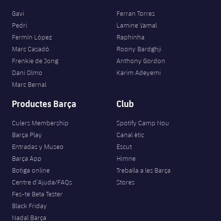
Gavi
Ferran Torres
Pedri
Lamine Yamal
Fermín López
Raphinha
Marc Casadó
Roony Bardghji
Frenkie de Jong
Anthony Gordon
Dani Olmo
Karim Adeyemi
Marc Bernal
Productes Barça
Club
Culers Membership
Spotify Camp Nou
Barça Play
Canal ètic
Entradas y Museo
Escut
Barça App
Himne
Botiga online
Treballa a les Barça
Centre d’Ajuda/FAQs
Stores
Fes-te Beta Tester
Black Friday
Nadal Barça