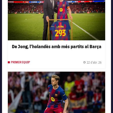
De Jong, l’holandès amb més partits al Barça
22 d’abr. 26
PRIMER EQUIP
Data de 
FC Barcelona club badge