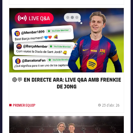
FC Barcelona club badge
🔴💬 EN DIRECTE ARA: LIVE Q&A AMB FRENKIE
DE JONG
23 d’abr. 26
PRIMER EQUIP
Data de 
FC Barcelona club badge