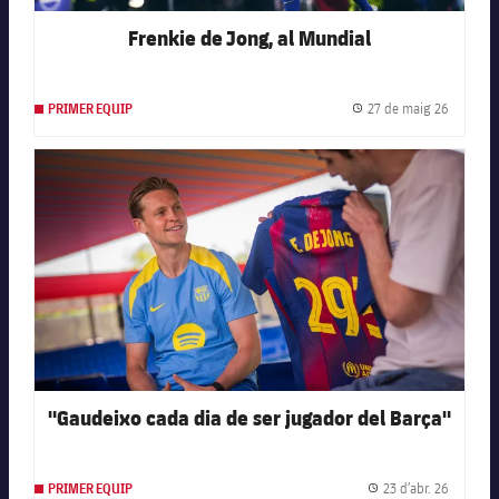
Frenkie de Jong, al Mundial
27 de maig 26
PRIMER EQUIP
Data de 
FC Barcelona club badge
"Gaudeixo cada dia de ser jugador del Barça"
23 d’abr. 26
PRIMER EQUIP
Data de 