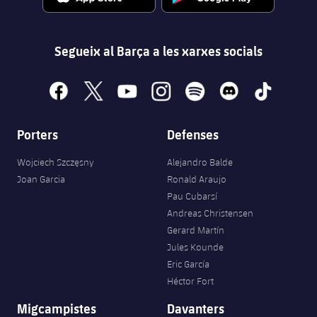
Segueix al Barça a les xarxes socials
facebook
x
youtube
instagram
spotify
discord
tiktok
Porters
Defenses
Wojciech Szczęsny
Alejandro Balde
Joan Garcia
Ronald Araujo
Pau Cubarsí
Andreas Christensen
Gerard Martín
Jules Kounde
Eric García
Héctor Fort
Migcampistes
Davanters