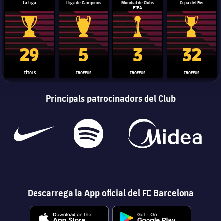
La Liga
Lliga de Campions
Mundial de Clubs
Copa del Rei
FIFA
Trofeu de la Liga
Trofeu de la Lliga de Campions
Trofeu del Mundial de Clubs
Copa del 
29
5
3
32
TÍTOLS
TROFEUS
TROFEUS
TROFEUS
Principals patrocinadors del Club
Descarrega la App oficial del FC Barcelona