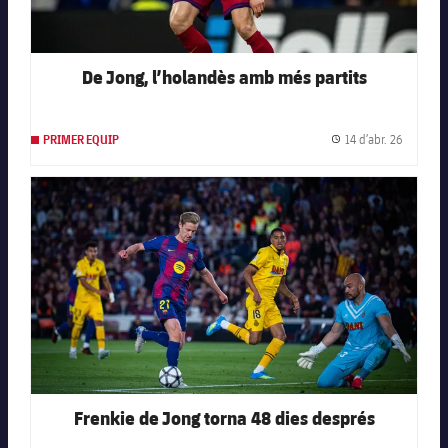
De Jong, l’holandès amb més partits
14 d’abr. 26
PRIMER EQUIP
Data de 
FC Barcelona club badge
Frenkie de Jong torna 48 dies després