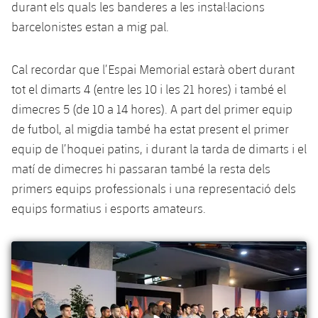
plusicon
més
durant els quals les banderes a les instal·lacions
Serveis Mèdics
Acreditacions
Fotos
Fotos
Infantil A
barcelonistes estan a mig pal.
Entrades
SUB8 B
Calendari
Campus Verano
Actualitat
Accessibilitat
Història
Instal·lacions
Infantil B
Resultats
Resultats
Cal recordar que l’Espai Memorial estarà obert durant
Juvenil
PLUSICON
MÉS
Palmarès
tot el dimarts 4 (entre les 10 i les 21 hores) i també el
Classificació
Jugadors
Cadet
dimecres 5 (de 10 a 14 hores). A part del primer equip
Primer equip
plusicon
més
de futbol, al migdia també ha estat present el primer
Jugadors
Classificació
Infantil
equip de l’hoquei patins, i durant la tarda de dimarts i el
Actualitat
Barça Atlètic
plusicon
més
matí de dimecres hi passaran també la resta dels
Fotos
Aleví
Calendari
primers equips professionals i una representació dels
Actualitat
Base
plusicon
més
Palmarès
equips formatius i esports amateurs.
Entrades
Calendari
Campus Estiu
Actualitat
Història
Resultats
Resultats
Barça C
PLUSICON
MÉS
Classificació
Jugadors
Junior
Informació general
plusicon
més