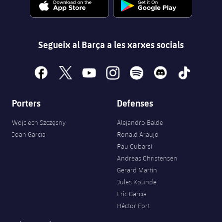
Segueix al Barça a les xarxes socials
facebook
x
youtube
instagram
spotify
discord
tiktok
Porters
Defenses
Wojciech Szczęsny
Alejandro Balde
Joan Garcia
Ronald Araujo
Pau Cubarsí
Andreas Christensen
Gerard Martín
Jules Kounde
Eric García
Héctor Fort