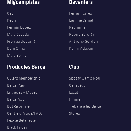
Migcampistes
Davanters
Gavi
Ferran Torres
Pedri
Lamine Yamal
Fermín López
Raphinha
Marc Casadó
Roony Bardghji
Frenkie de Jong
Anthony Gordon
Dani Olmo
Karim Adeyemi
Marc Bernal
Productes Barça
Club
Culers Membership
Spotify Camp Nou
Barça Play
Canal ètic
Entradas y Museo
Escut
Barça App
Himne
Botiga online
Treballa a les Barça
Centre d’Ajuda/FAQs
Stores
Fes-te Beta Tester
Black Friday