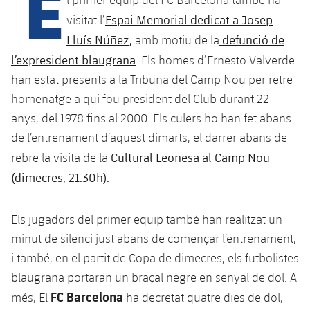
E
Calendari
Campus Estiu
Base
Espai Memorial dedicat a Josep
visitat l’
SUB13
SUB13 B
Entrades
Lluís Núñez,
defunció de
amb motiu de la
Barça Atlètic
plusicon
més
PLUSICON
MÉS
l’expresident blaugrana
. Els homes d’Ernesto Valverde
SUB12
SUB12 C
Gameday Shows
Junior
han estat presents a la Tribuna del Camp Nou per retre
Primer Equip
Instal·lacions
plusicon
més
SUB11 A
homenatge a qui fou president del Club durant 22
SUB11 C
Resultats
Cadet A
Actualitat
anys, del 1978 fins al 2000. Els culers ho han fet abans
Barça Atlètic
Spotify Camp Nou
plusicon
més
SUB11 B
de l’entrenament d’aquest dimarts, el darrer abans de
Classificacions
Cadet B
Calendari
Actualitat
Palau Blaugrana
Cultural Leonesa al Camp Nou
Base
rebre la visita de la
plusicon
més
SUB10 A
Jugadors
(dimecres, 21.30h).
Infantil A
Entrades
Calendari
Estadi Johan Cruyff
Actualitat
SUB10 B
PLUSICON
MÉS
Fotos
Infantil B
Els jugadors del primer equip també han realitzat un
Resultats
Resultats
Juvenil
Barça Cafe
Primer equip
SUB9 A
plusicon
més
minut de silenci just abans de començar l’entrenament,
plusicon
més
Història
Mini
Classificació
i també, en el partit de Copa de dimecres, els futbolistes
Classificació
Cadet A
Ciutat Esportiva
Actualitat
SUB9 B
Barça Atlètic
plusicon
més
blaugrana portaran un braçal negre en senyal de dol. A
Serveis
Palmarès
plusicon
més
Jugadors
Jugadors
FC Barcelona
més, El
ha decretat quatre dies de dol,
Cadet B
Calendari
SUB8 A
La Masia
Actualitat
Base