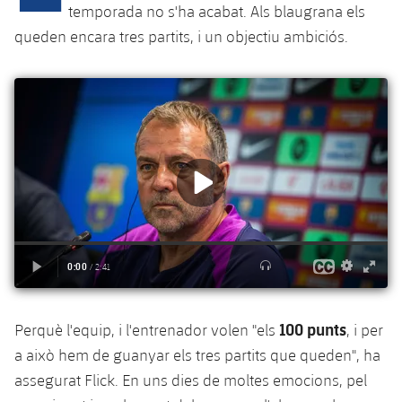
Calendari
Campus Estiu
Base
temporada no s'ha acabat. Als blaugrana els
SUB13
queden encara tres partits, i un objectiu ambiciós.
SUB13 B
Entrades
Barça Atlètic
plusicon
més
PLUSICON
MÉS
SUB12
SUB12 C
Gameday Shows
Junior
Primer Equip
Instal·lacions
plusicon
més
SUB11 A
SUB11 C
Resultats
Cadet A
Actualitat
Barça Atlètic
Spotify Camp Nou
plusicon
més
SUB11 B
Classificacions
Cadet B
Calendari
Actualitat
Palau Blaugrana
Base
plusicon
més
SUB10 A
Jugadors
Infantil A
Entrades
Calendari
Estadi Johan Cruyff
Actualitat
SUB10 B
PLUSICON
MÉS
Fotos
Infantil B
Resultats
Resultats
Juvenil
Barça Cafe
Primer equip
SUB9 A
plusicon
més
plusicon
més
Història
Mini
100 punts
Perquè l'equip, i l'entrenador volen "els
, i per
Classificació
Classificació
Cadet A
Ciutat Esportiva
Actualitat
SUB9 B
Barça Atlètic
a això hem de guanyar els tres partits que queden", ha
plusicon
més
Serveis
Palmarès
plusicon
més
Jugadors
assegurat Flick. En uns dies de moltes emocions, pel
Jugadors
Cadet B
Calendari
SUB8 A
La Masia
Actualitat
Base