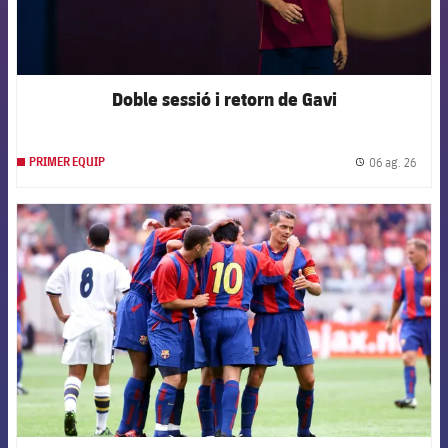
Doble sessió i retorn de Gavi
06 ag. 26
PRIMER EQUIP
label.
FCB Barcelona badge