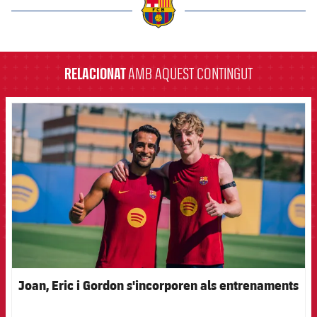
Jugadors
Notícies
Apunta't a les amateurs
plusicon
més
label.aria.barcelona
Calendari
Voleibol masculí
Apunta't a les amateurs
PLUSICON
MÉS
RELACIONAT
AMB AQUEST CONTINGUT
Resultats
Voleibol femení
Carnet de l'Esportista Amateur
League of Legends
FCB Barcelona badge
Classificació
VALORANT Rising
Fotos
VALORANT Game Changers
eFootball
Joan, Eric i Gordon s'incorporen als entrenaments