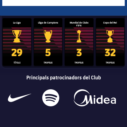
La Liga
Lliga de Campions
Mundial de Clubs
Copa del Rei
FIFA
Trofeu de la Liga
Trofeu de la Lliga de Campions
Trofeu del Mundial de Clubs
Copa del 
29
5
3
32
TÍTOLS
TROFEUS
TROFEUS
TROFEUS
Principals patrocinadors del Club