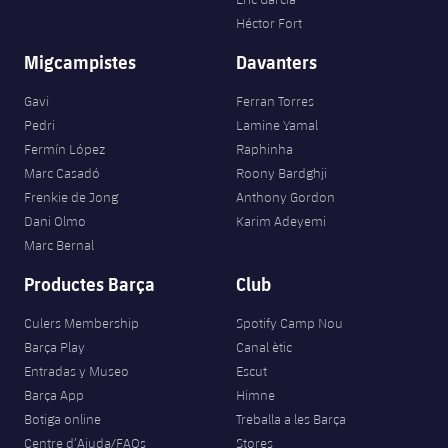
Héctor Fort
Migcampistes
Davanters
Gavi
Ferran Torres
Pedri
Lamine Yamal
Fermín López
Raphinha
Marc Casadó
Roony Bardghji
Frenkie de Jong
Anthony Gordon
Dani Olmo
Karim Adeyemi
Marc Bernal
Productes Barça
Club
Culers Membership
Spotify Camp Nou
Barça Play
Canal ètic
Entradas y Museo
Escut
Barça App
Himne
Botiga online
Treballa a les Barça
Centre d’Ajuda/FAQs
Stores