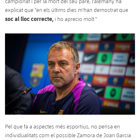
campionat i per la mort del seu pare, l'alemany ha
plusicon
més
Serveis Mèdics
Acreditacions
Fotos
Fotos
explicat que "en els últims dies m'han demostrat que
Infantil A
Entrades
SUB8 B
Calendari
Campus Verano
Actualitat
soc al lloc correcte,
i ho aprecio molt."
Accessibilitat
Història
Instal·lacions
Infantil B
Resultats
Resultats
Juvenil
PLUSICON
MÉS
Palmarès
Classificació
Jugadors
Cadet
Primer equip
plusicon
més
Jugadors
Classificació
Infantil
Actualitat
Barça Atlètic
plusicon
més
Fotos
Aleví
Calendari
Actualitat
Base
plusicon
més
Palmarès
Entrades
Calendari
Campus Estiu
Actualitat
Història
Resultats
Resultats
Barça C
PLUSICON
MÉS
Pel que fa a aspectes més esportius, no pensa en
Classificació
Jugadors
Junior
Informació general
individualitats com el possible Zamora de Joan Garcia
plusicon
més