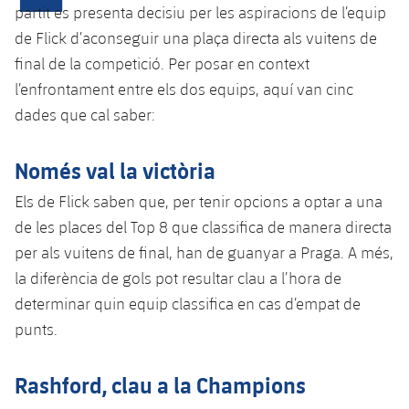
Calendari
Campus Estiu
Base
partit es presenta decisiu per les aspiracions de l’equip
SUB13
de Flick d’aconseguir una plaça directa als vuitens de
SUB13 B
Entrades
Barça Atlètic
plusicon
més
final de la competició. Per posar en context
PLUSICON
MÉS
SUB12
SUB12 C
l’enfrontament entre els dos equips, aquí van cinc
Gameday Shows
Junior
Primer Equip
Instal·lacions
plusicon
més
dades que cal saber:
SUB11 A
SUB11 C
Resultats
Cadet A
Actualitat
Barça Atlètic
Spotify Camp Nou
plusicon
més
Només val la victòria
SUB11 B
Classificacions
Cadet B
Calendari
Els de Flick saben que, per tenir opcions a optar a una
Actualitat
Palau Blaugrana
Base
plusicon
més
SUB10 A
de les places del Top 8 que classifica de manera directa
Jugadors
Infantil A
Entrades
Calendari
per als vuitens de final, han de guanyar a Praga. A més,
Estadi Johan Cruyff
Actualitat
SUB10 B
PLUSICON
MÉS
Fotos
la diferència de gols pot resultar clau a l’hora de
Infantil B
Resultats
Resultats
Juvenil
determinar quin equip classifica en cas d’empat de
Barça Cafe
Primer equip
SUB9 A
plusicon
més
plusicon
més
Història
Mini
punts.
Classificació
Classificació
Cadet A
Ciutat Esportiva
Actualitat
SUB9 B
Barça Atlètic
plusicon
més
Serveis
Palmarès
plusicon
més
Rashford, clau a la Champions
Jugadors
Jugadors
Cadet B
Calendari
SUB8 A
La Masia
Actualitat
Base