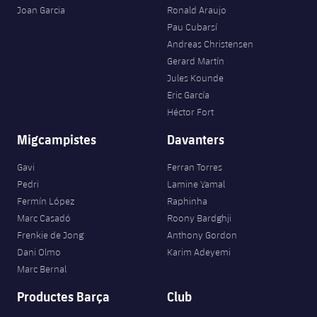
Joan Garcia
Ronald Araujo
Pau Cubarsí
Andreas Christensen
Gerard Martín
Jules Kounde
Eric García
Héctor Fort
Migcampistes
Davanters
Gavi
Ferran Torres
Pedri
Lamine Yamal
Fermín López
Raphinha
Marc Casadó
Roony Bardghji
Frenkie de Jong
Anthony Gordon
Dani Olmo
Karim Adeyemi
Marc Bernal
Productes Barça
Club