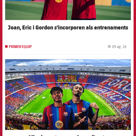
Joan, Eric i Gordon s'incorporen als entrenaments
09 ag. 26
PRIMER EQUIP
label.
FCB Barcelona badge