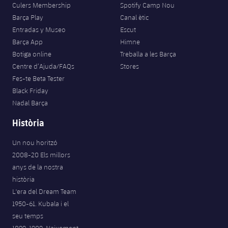
Culers Membership
Spotify Camp Nou
Barça Play
Canal ètic
Entradas y Museo
Escut
Barça App
Himne
Botiga online
Treballa a les Barça
Centre d’Ajuda/FAQs
Stores
Fes-te Beta Tester
Black Friday
Nadal Barça
Història
Un nou horitzó
2008-20 Els millors
anys de la nostra
història
L'era del Dream Team
1950-61. Kubala i el
seu temps