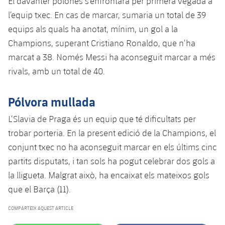
El davanter polonès s’enfrontarà per primera vegada a
Jugadors
Classificació
Juvenil
l’equip txec. En cas de marcar, sumaria un total de 39
Notícies
Atletisme
plusicon
més
equips als quals ha anotat, mínim, un gol a la
Fotos
Infantil
Champions, superant Cristiano Ronaldo, que n’ha
Actualitat
Bàsquet en cadira de rodes
plusicon
més
Història
marcat a 38. Només Messi ha aconseguit marcar a més
Aleví
Masculí
rivals, amb un total de 40.
Actualitat
Hockey gel
plusicon
més
Palmarès
Femení
Jugadors
Pólvora mullada
Actualitat
Hoquei herba
plusicon
més
L’Slavia de Praga és un equip que té dificultats per
Agenda
Calendari
Jugadors
Notícies
Patinatge artístic
trobar porteria. En la present edició de la Champions, el
plusicon
més
conjunt txec no ha aconseguit marcar en els últims cinc
Resultats
Calendari
Hockey Herba Masculí
Escola de Patinatge
Actualitat
partits disputats, i tan sols ha pogut celebrar dos gols a
Classificació
la lligueta. Malgrat això, ha encaixat els mateixos gols
Resultats
Hockey Herba Femení
Plantilla
Rugby
plusicon
més
que el Barça (11).
Classificació
Agenda
Actualitat
COMPARTEIX AQUEST ARTICLE
Voleibol
plusicon
més