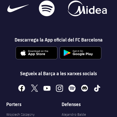
Descarrega la App oficial del FC Barcelona
Segueix al Barça a les xarxes socials
facebook
x
youtube
instagram
spotify
discord
tiktok
Porters
Defenses
Wojciech Szczęsny
Alejandro Balde