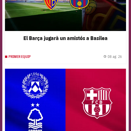
El Barça jugarà un amistós a Basilea
08 ag. 26
PRIMER EQUIP
label.
FCB Barcelona badge