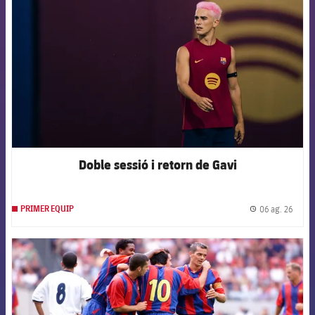
Doble sessió i retorn de Gavi
06 ag. 26
PRIMER EQUIP
label.
FCB Barcelona badge