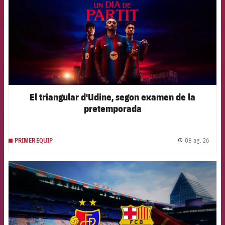
El triangular d'Udine, segon examen de la
pretemporada
08 ag. 26
PRIMER EQUIP
label.
FCB Barcelona badge