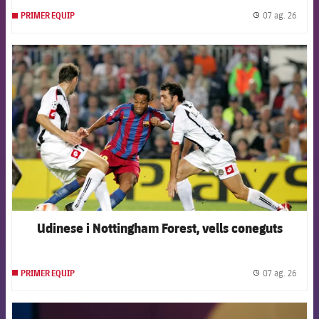
07 ag. 26
PRIMER EQUIP
label.
FCB Barcelona badge
Udinese i Nottingham Forest, vells coneguts
07 ag. 26
PRIMER EQUIP
label.
FCB Barcelona badge