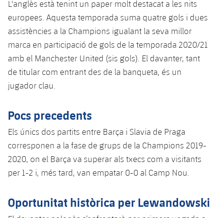
plusicon
més
L'anglès està tenint un paper molt destacat a les nits
Serveis Mèdics
Acreditacions
Fotos
Fotos
Infantil A
europees. Aquesta temporada suma quatre gols i dues
Entrades
SUB8 B
Calendari
Campus Verano
Actualitat
assistències a la Champions igualant la seva millor
Accessibilitat
Història
Instal·lacions
Infantil B
Resultats
marca en participació de gols de la temporada 2020/21
Resultats
Juvenil
PLUSICON
MÉS
amb el Manchester United (sis gols). El davanter, tant
Palmarès
Classificació
Jugadors
de titular com entrant des de la banqueta, és un
Cadet
Primer equip
plusicon
més
jugador clau.
Jugadors
Classificació
Infantil
Actualitat
Barça Atlètic
plusicon
més
Pocs precedents
Fotos
Aleví
Calendari
Actualitat
Base
Els únics dos partits entre Barça i Slavia de Praga
plusicon
més
Palmarès
corresponen a la fase de grups de la Champions 2019-
Entrades
Calendari
Campus Estiu
Actualitat
2020, on el Barça va superar als txecs com a visitants
Història
per 1-2 i, més tard, van empatar 0-0 al Camp Nou.
Resultats
Resultats
Barça C
PLUSICON
MÉS
Classificació
Oportunitat històrica per Lewandowski
Jugadors
Junior
Informació general
plusicon
més