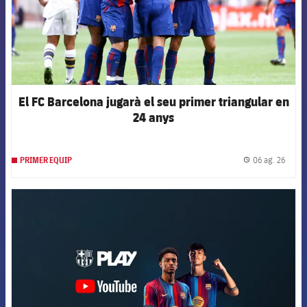
El FC Barcelona jugarà el seu primer triangular en
24 anys
06 ag. 26
PRIMER EQUIP
label.
FCB Barcelona badge