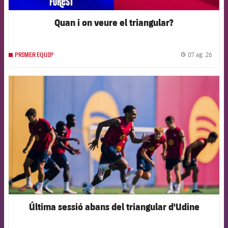
Quan i on veure el triangular?
07 ag. 26
PRIMER EQUIP
label.
FCB Barcelona badge
Última sessió abans del triangular d'Udine