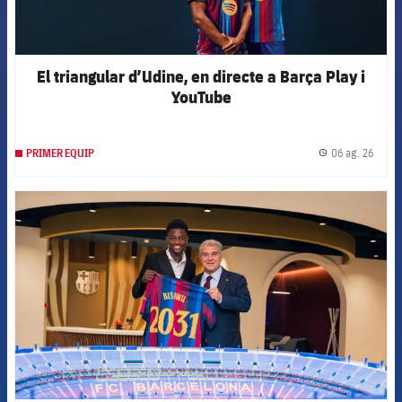
El triangular d’Udine, en directe a Barça Play i
YouTube
06 ag. 26
PRIMER EQUIP
label.
FCB Barcelona badge