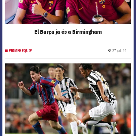
El Barça ja és a Birmingham
27 jul. 26
PRIMER EQUIP
label.
FCB Barcelona badge