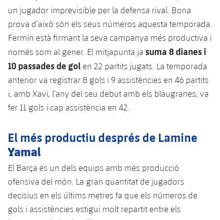
plusicon
més
Serveis Mèdics
Acreditacions
Fotos
un jugador imprevisible per la defensa rival. Bona
Fotos
Infantil A
Entrades
SUB8 B
Calendari
prova d’això són els seus números aquesta temporada.
Campus Verano
Actualitat
Accessibilitat
Història
Instal·lacions
Fermín està firmant la seva campanya més productiva i
Infantil B
Resultats
Resultats
Juvenil
suma 8 dianes i
només som al gener. El mitjapunta ja
PLUSICON
MÉS
Palmarès
10 passades de gol
en 22 partits jugats. La temporada
Classificació
Jugadors
Cadet
Primer equip
anterior va registrar 8 gols i 9 assistències en 46 partits
plusicon
més
Jugadors
i, amb Xavi, l’any del seu debut amb els blaugranes, va
Classificació
Infantil
Actualitat
Barça Atlètic
fer 11 gols i cap assistència en 42.
plusicon
més
Fotos
Aleví
Calendari
Actualitat
Base
El més productiu després de Lamine
plusicon
més
Palmarès
Yamal
Entrades
Calendari
Campus Estiu
Actualitat
Història
El Barça és un dels equips amb més producció
Resultats
Resultats
ofensiva del món. La gran quantitat de jugadors
Barça C
PLUSICON
MÉS
decisius en els últims metres fa que els números de
Classificació
Jugadors
Junior
gols i assistències estigui molt repartit entre els
Informació general
plusicon
més