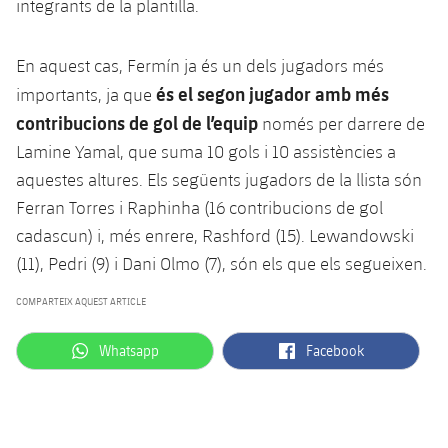
integrants de la plantilla.
Jugadors
Classificació
Juvenil
Notícies
Atletisme
plusicon
més
Fotos
En aquest cas, Fermín ja és un dels jugadors més
Infantil
Actualitat
Bàsquet en cadira de rodes
és el segon jugador amb més
importants, ja que
plusicon
més
Història
contribucions de gol de l’equip
només per darrere de
Aleví
Masculí
Actualitat
Hockey gel
Lamine Yamal, que suma 10 gols i 10 assistències a
plusicon
més
Palmarès
aquestes altures. Els següents jugadors de la llista són
Femení
Jugadors
Actualitat
Hoquei herba
Ferran Torres i Raphinha (16 contribucions de gol
plusicon
més
cadascun) i, més enrere, Rashford (15). Lewandowski
Agenda
Calendari
Jugadors
Notícies
Patinatge artístic
(11), Pedri (9) i Dani Olmo (7), són els que els segueixen.
plusicon
més
Resultats
Calendari
COMPARTEIX AQUEST ARTICLE
Hockey Herba Masculí
Escola de Patinatge
Actualitat
Classificació
Resultats
label.aria.whatsapp
label.aria.facebook
Whatsapp
Facebook
Hockey Herba Femení
Plantilla
Rugby
plusicon
més
Classificació
Agenda
Actualitat
Voleibol
plusicon
més