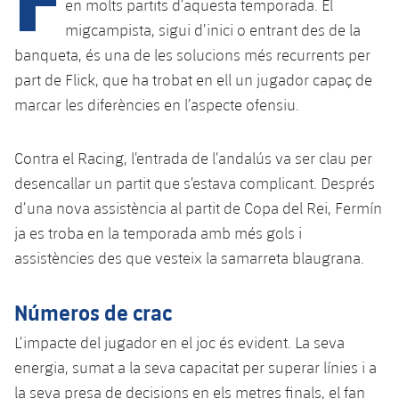
Calendari
en molts partits d’aquesta temporada. El
Campus Estiu
Base
migcampista, sigui d’inici o entrant des de la
SUB13
SUB13 B
Entrades
Barça Atlètic
banqueta, és una de les solucions més recurrents per
plusicon
més
PLUSICON
MÉS
part de Flick, que ha trobat en ell un jugador capaç de
SUB12
SUB12 C
Gameday Shows
Junior
Primer Equip
marcar les diferències en l’aspecte ofensiu.
Instal·lacions
plusicon
més
SUB11 A
SUB11 C
Resultats
Cadet A
Actualitat
Barça Atlètic
Spotify Camp Nou
Contra el Racing, l’entrada de l’andalús va ser clau per
plusicon
més
SUB11 B
Classificacions
desencallar un partit que s’estava complicant. Després
Cadet B
Calendari
Actualitat
Palau Blaugrana
Base
d’una nova assistència al partit de Copa del Rei, Fermín
plusicon
més
SUB10 A
Jugadors
Infantil A
ja es troba en la temporada amb més gols i
Entrades
Calendari
Estadi Johan Cruyff
Actualitat
assistències des que vesteix la samarreta blaugrana.
SUB10 B
PLUSICON
MÉS
Fotos
Infantil B
Resultats
Resultats
Juvenil
Barça Cafe
Primer equip
SUB9 A
plusicon
més
Números de crac
plusicon
més
Història
Mini
Classificació
Classificació
Cadet A
L’impacte del jugador en el joc és evident. La seva
Ciutat Esportiva
Actualitat
SUB9 B
Barça Atlètic
plusicon
més
Serveis
Palmarès
energia, sumat a la seva capacitat per superar línies i a
plusicon
més
Jugadors
Jugadors
Cadet B
Calendari
SUB8 A
la seva presa de decisions en els metres finals, el fan
La Masia
Actualitat
Base