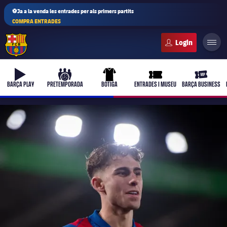
⚽Ja a la venda les entrades per als primers partits
COMPRA ENTRADES
FC Barcelona club badge
b-play
culers-ball
uniform
ticket-full
ticket-vi
BARÇA PLAY
PRETEMPORADA
BOTIGA
ENTRADES I MUSEU
BARÇA BUSINESS
PLUSICON
MÉS
Primer equip
Femení
plusicon
més
Actualitat
Barça Atlètic
plusicon
més