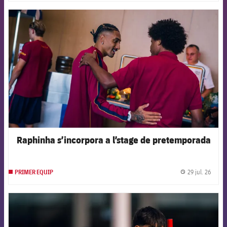
FCB Barcelona badge
Raphinha s’incorpora a l’stage de pretemporada
29 jul. 26
PRIMER EQUIP
label.
FCB Barcelona badge