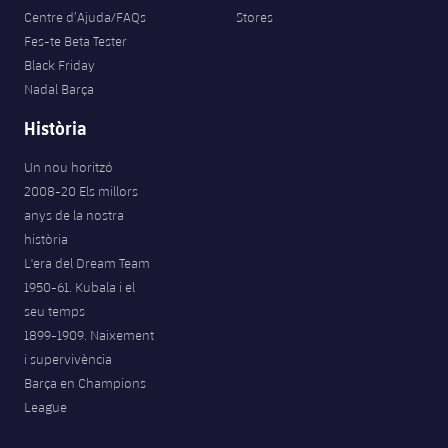
Centre d’Ajuda/FAQs
Stores
Fes-te Beta Tester
Black Friday
Nadal Barça
Història
Un nou horitzó
2008-20 Els millors
anys de la nostra
història
L'era del Dream Team
1950-61. Kubala i el
seu temps
1899-1909. Naixement
i supervivència
Barça en Champions
League