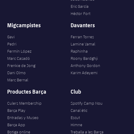
Eric García
Héctor Fort
Migcampistes
Davanters
Gavi
Ferran Torres
Pedri
Lamine Yamal
Fermín López
Raphinha
Marc Casadó
Roony Bardghji
Frenkie de Jong
Anthony Gordon
Dani Olmo
Karim Adeyemi
Marc Bernal
Productes Barça
Club
Culers Membership
Spotify Camp Nou
Barça Play
Canal ètic
Entradas y Museo
Escut
Barça App
Himne
Botiga online
Treballa a les Barça