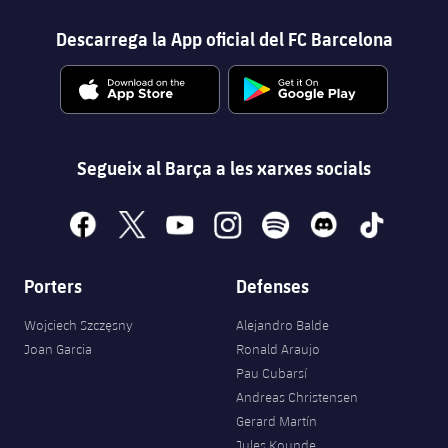
Descarrega la App oficial del FC Barcelona
Segueix al Barça a les xarxes socials
facebook
x
youtube
instagram
spotify
discord
tiktok
Porters
Defenses
Wojciech Szczęsny
Alejandro Balde
Joan Garcia
Ronald Araujo
Pau Cubarsí
Andreas Christensen
Gerard Martín
Jules Kounde