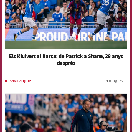
Els Kluivert al Barça: de Patrick a Shane, 28 anys
després
01 ag. 26
PRIMER EQUIP
label.
FCB Barcelona badge