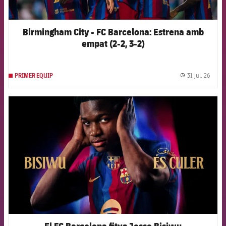
Birmingham City - FC Barcelona: Estrena amb
empat (2-2, 3-2)
31 jul. 26
PRIMER EQUIP
label.
FCB Barcelona badge