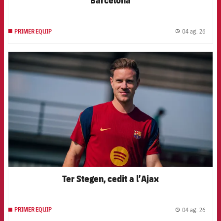
04 ag. 26
PRIMER EQUIP
label.
FCB Barcelona badge
Ter Stegen, cedit a l’Ajax
04 ag. 26
PRIMER EQUIP
label.