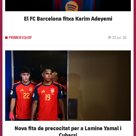
El FC Barcelona fitxa Karim Adeyemi
23 jul. 26
PRIMER EQUIP
label.
FCB Barcelona badge
Nova fita de precocitat per a Lamine Yamal i
Cubarsí