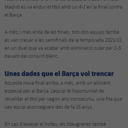
Jugadors
Madrid es va endur el títol amb un 4-1 en la final contra
Notícies
Apunta't a les amateurs
plusicon
més
el Barça.
Calendari
Voleibol masculí
Apunta't a les amateurs
PLUSICON
MÉS
A més, i més enllà de les finals, tots dos equips també
Resultats
Voleibol femení
Carnet de l'Esportista Amateur
League of Legends
es van creuar a les semifinals de la temporada 2021/22,
en un duel que va acabar amb eliminació culer per 2-3
Classificació
VALORANT Rising
davant del conjunt blanc.
Fotos
VALORANT Game Changers
Unes dades que el Barça vol trencar
eFootball
Aquesta nova final arriba, a més, amb un al·licient
especial per al Barça. L’equip té l’oportunitat de
revalidar el títol per segon any consecutiu, una fita que
cap equip aconsegueix des de fa 15 anys.
En cas d’aixecar el trofeu, els blaugranes també