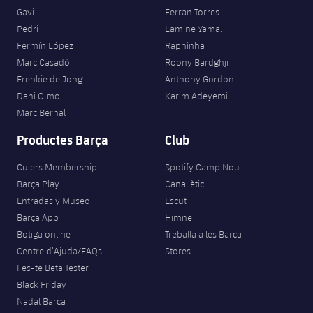
Gavi
Ferran Torres
Pedri
Lamine Yamal
Fermín López
Raphinha
Marc Casadó
Roony Bardghji
Frenkie de Jong
Anthony Gordon
Dani Olmo
Karim Adeyemi
Marc Bernal
Productes Barça
Club
Culers Membership
Spotify Camp Nou
Barça Play
Canal ètic
Entradas y Museo
Escut
Barça App
Himne
Botiga online
Treballa a les Barça
Centre d’Ajuda/FAQs
Stores
Fes-te Beta Tester
Black Friday
Nadal Barça