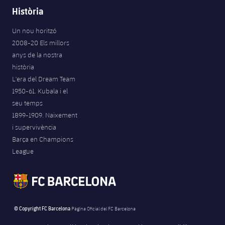
Història
Un nou horitzó
2008-20 Els millors
anys de la nostra
història
L'era del Dream Team
1950-61. Kubala i el
seu temps
1899-1909. Naixement
i supervivència
Barça en Champions
League
© Copyright FC Barcelona
Pàgina Oficial del FC Barcelona