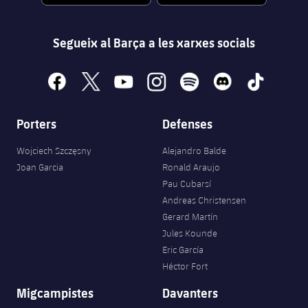
Segueix al Barça a les xarxes socials
facebook
x
youtube
instagram
spotify
discord
tiktok
Porters
Defenses
Wojciech Szczęsny
Alejandro Balde
Joan Garcia
Ronald Araujo
Pau Cubarsí
Andreas Christensen
Gerard Martín
Jules Kounde
Eric García
Héctor Fort
Migcampistes
Davanters