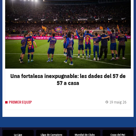
FCB Barcelona badge
Una fortalesa inexpugnable: les dades del 57 de
57 a casa
19 maig 26
PRIMER EQUIP
label.
La Liga
Lliga de Campions
Mundial de Clubs
Copa del Rei