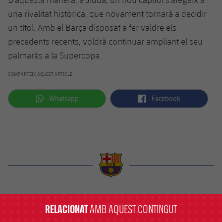
una rivalitat històrica, que novament tornarà a decidir
un títol. Amb el Barça disposat a fer valdre els
precedents recents, voldrà continuar ampliant el seu
palmarès a la Supercopa.
COMPARTEIX AQUEST ARTICLE
label.aria.whatsapp
label.aria.facebook
Whatsapp
Facebook
label.aria.barcelona
RELACIONAT
AMB AQUEST CONTINGUT