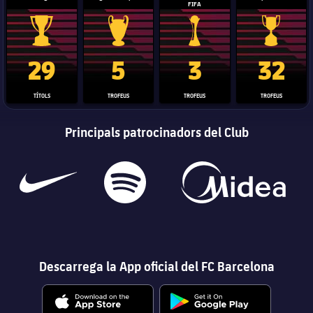
FIFA
Trofeu de la Liga
Trofeu de la Lliga de Campions
Trofeu del Mundial de Clubs
Copa del 
29
5
3
32
TÍTOLS
TROFEUS
TROFEUS
TROFEUS
Principals patrocinadors del Club
Descarrega la App oficial del FC Barcelona