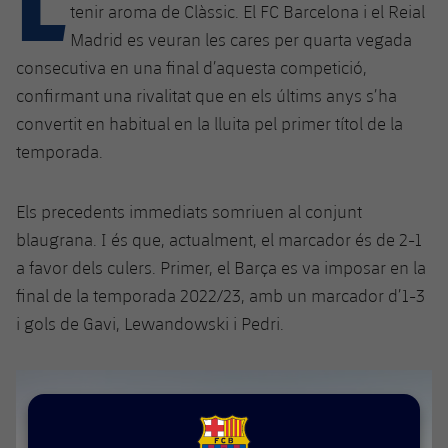
Calendari
Campus Estiu
Base
tenir aroma de Clàssic. El FC Barcelona i el Reial
Madrid es veuran les cares per quarta vegada
SUB13
SUB13 B
Entrades
Barça Atlètic
plusicon
més
consecutiva en una final d’aquesta competició,
PLUSICON
MÉS
SUB12
confirmant una rivalitat que en els últims anys s’ha
SUB12 C
Gameday Shows
Junior
Primer Equip
Instal·lacions
plusicon
més
convertit en habitual en la lluita pel primer títol de la
SUB11 A
SUB11 C
temporada.
Resultats
Cadet A
Actualitat
Barça Atlètic
Spotify Camp Nou
plusicon
més
SUB11 B
Classificacions
Cadet B
Els precedents immediats somriuen al conjunt
Calendari
Actualitat
Palau Blaugrana
Base
plusicon
més
blaugrana. I és que, actualment, el marcador és de 2-1
SUB10 A
Jugadors
Infantil A
a favor dels culers. Primer, el Barça es va imposar en la
Entrades
Calendari
Estadi Johan Cruyff
Actualitat
SUB10 B
final de la temporada 2022/23, amb un marcador d’1-3
PLUSICON
MÉS
Fotos
Infantil B
Resultats
i gols de Gavi, Lewandowski i Pedri.
Resultats
Juvenil
Barça Cafe
Primer equip
SUB9 A
plusicon
més
plusicon
més
Història
Mini
Classificació
Classificació
Cadet A
Ciutat Esportiva
Actualitat
SUB9 B
Barça Atlètic
plusicon
més
Serveis
Palmarès
plusicon
més
Jugadors
Jugadors
Cadet B
Calendari
SUB8 A
La Masia
Actualitat
Base