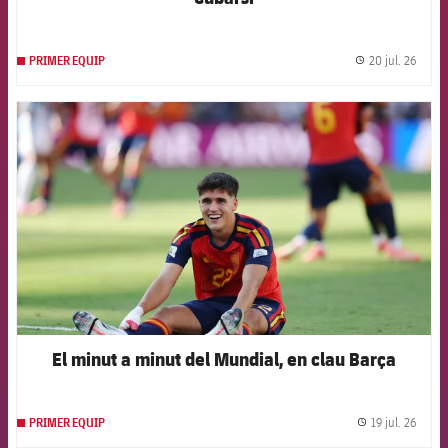
20 jul. 26
PRIMER EQUIP
label.
FCB Barcelona badge
El minut a minut del Mundial, en clau Barça
19 jul. 26
PRIMER EQUIP
label.