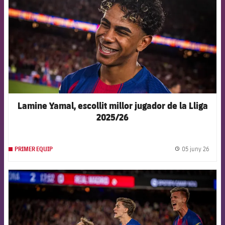
Lamine Yamal, escollit millor jugador de la Lliga
2025/26
05 juny 26
PRIMER EQUIP
label.
FCB Barcelona badge