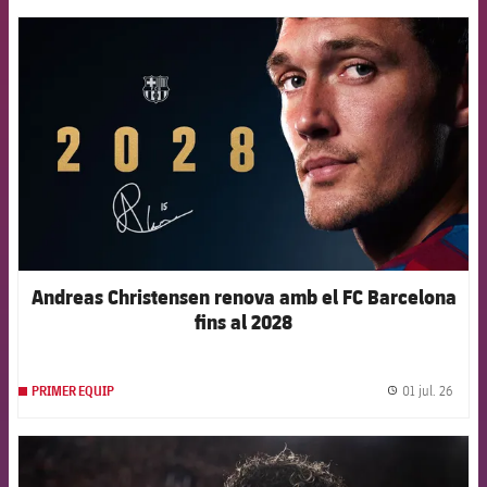
FCB Barcelona badge
Andreas Christensen renova amb el FC Barcelona
fins al 2028
01 jul. 26
PRIMER EQUIP
label.
FCB Barcelona badge