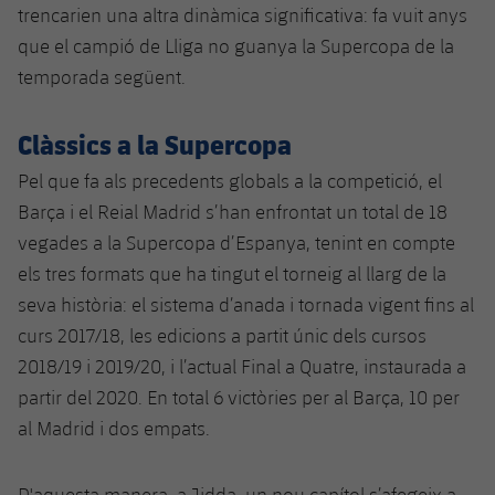
trencarien una altra dinàmica significativa: fa vuit anys
que el campió de Lliga no guanya la Supercopa de la
temporada següent.
Clàssics a la Supercopa
Pel que fa als precedents globals a la competició, el
Barça i el Reial Madrid s’han enfrontat un total de 18
vegades a la Supercopa d’Espanya, tenint en compte
els tres formats que ha tingut el torneig al llarg de la
seva història: el sistema d’anada i tornada vigent fins al
curs 2017/18, les edicions a partit únic dels cursos
2018/19 i 2019/20, i l’actual Final a Quatre, instaurada a
partir del 2020. En total 6 victòries per al Barça, 10 per
al Madrid i dos empats.
D'aquesta manera, a Jidda, un nou capítol s’afegeix a