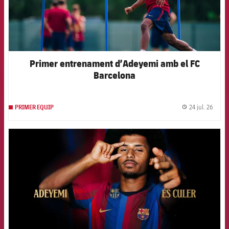
Primer entrenament d’Adeyemi amb el FC
Barcelona
24 jul. 26
PRIMER EQUIP
label.
FCB Barcelona badge