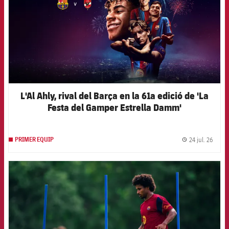
L'Al Ahly, rival del Barça en la 61a edició de 'La
Festa del Gamper Estrella Damm'
24 jul. 26
PRIMER EQUIP
label.
FCB Barcelona badge