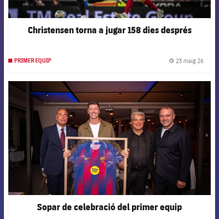
Christensen torna a jugar 158 dies després
23 maig 26
PRIMER EQUIP
label.
FCB Barcelona badge
Sopar de celebració del primer equip