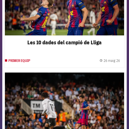
Les 10 dades del campió de Lliga
26 maig 26
PRIMER EQUIP
label.
FCB Barcelona badge