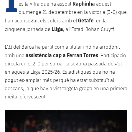
Calendari
Campus Estiu
Base
Raphinha
és la xifra que ha assolit
aquest
SUB13
diumenge 21 de setembre en la victòria (3-0) que
SUB13 B
Entrades
Barça Atlètic
plusicon
més
Getafe
han aconseguit els culers amb el
, en la
PLUSICON
MÉS
SUB12
SUB12 C
Lliga
cinquena jornada de
, a l'Estadi Johan Cruyff.
Gameday Shows
Junior
Primer Equip
Instal·lacions
plusicon
més
SUB11 A
SUB11 C
Resultats
L'
11
del Barça ha partit com a titular i ho ha arrodonit
Cadet A
Actualitat
Barça Atlètic
Spotify Camp Nou
plusicon
més
assistència cap a Ferran Torres
amb una
. Participació
SUB11 B
Classificacions
Cadet B
directa en el 2-0 per sumar la segona passada de gol
Calendari
Actualitat
Palau Blaugrana
Base
plusicon
més
SUB10 A
en aquesta Lliga 2025/26. Estadístiques que no ha
Jugadors
Infantil A
Entrades
pogut eixamplar més perquè ha estat substituït al
Calendari
Estadi Johan Cruyff
Actualitat
SUB10 B
PLUSICON
MÉS
descans, ja que havia vist targeta groga en una primera
Fotos
Infantil B
Resultats
Resultats
meitat efervescent.
Juvenil
Barça Cafe
Primer equip
SUB9 A
plusicon
més
plusicon
més
Història
Mini
Classificació
Classificació
Cadet A
Ciutat Esportiva
Actualitat
SUB9 B
Barça Atlètic
plusicon
més
Serveis
Palmarès
plusicon
més
Jugadors
Jugadors
Cadet B
Calendari
SUB8 A
La Masia
Actualitat
Base