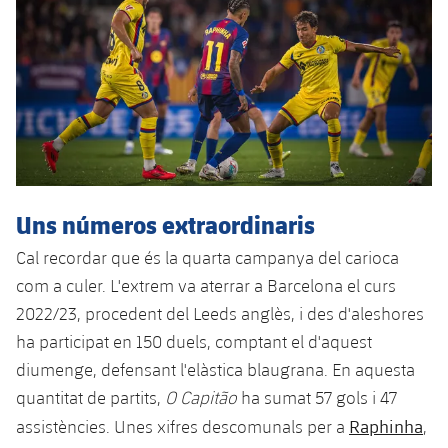
plusicon
més
Serveis Mèdics
Acreditacions
Fotos
Fotos
Infantil A
Entrades
SUB8 B
Calendari
Campus Verano
Actualitat
Accessibilitat
Història
Instal·lacions
Infantil B
Resultats
Resultats
Juvenil
PLUSICON
MÉS
Palmarès
Classificació
Jugadors
Cadet
Primer equip
plusicon
més
Jugadors
Classificació
Infantil
Actualitat
Barça Atlètic
Uns números extraordinaris
plusicon
més
Fotos
Aleví
Cal recordar que és la quarta campanya del carioca
Calendari
Actualitat
Base
plusicon
més
com a culer. L'extrem va aterrar a Barcelona el curs
Palmarès
Entrades
2022/23, procedent del Leeds anglès, i des d'aleshores
Calendari
Campus Estiu
Actualitat
Història
ha participat en 150 duels, comptant el d'aquest
Resultats
Resultats
diumenge, defensant l'elàstica blaugrana. En aquesta
Barça C
PLUSICON
MÉS
quantitat de partits,
O Capitão
ha sumat 57 gols i 47
Classificació
Jugadors
Junior
Raphinha
assistències. Unes xifres descomunals per a
,
Informació general
plusicon
més