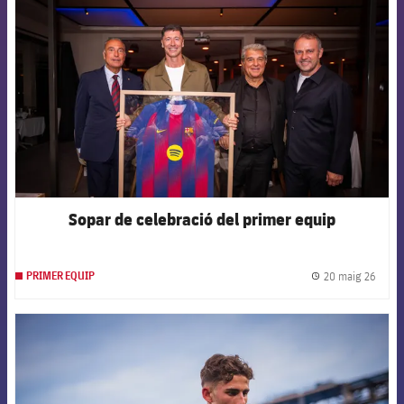
Sopar de celebració del primer equip
20 maig 26
PRIMER EQUIP
label.
FCB Barcelona badge