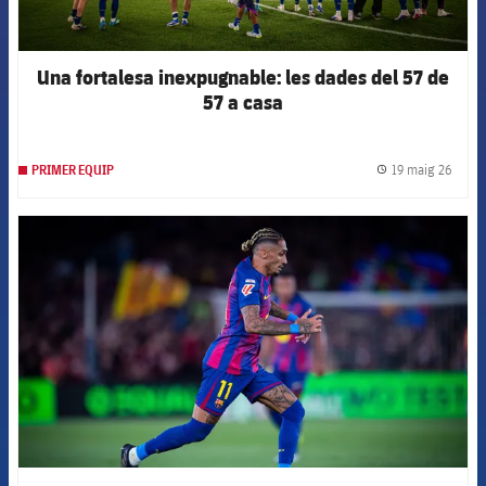
Una fortalesa inexpugnable: les dades del 57 de
57 a casa
19 maig 26
PRIMER EQUIP
label.
FCB Barcelona badge