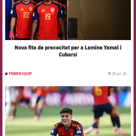
Nova fita de precocitat per a Lamine Yamal i
Cubarsí
20 jul. 26
PRIMER EQUIP
label.
FCB Barcelona badge