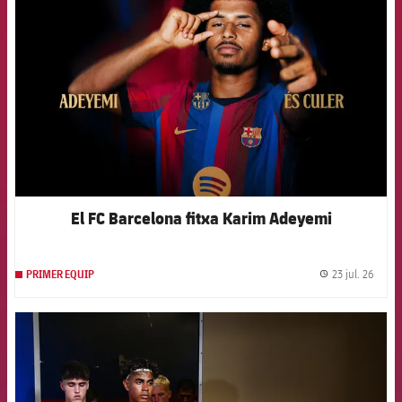
El FC Barcelona fitxa Karim Adeyemi
23 jul. 26
PRIMER EQUIP
label.
FCB Barcelona badge