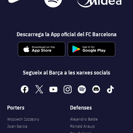
Descarrega la App oficial del FC Barcelona
Segueix al Barça a les xarxes socials
facebook
x
youtube
instagram
spotify
discord
tiktok
Porters
Defenses
Wojciech Szczęsny
Alejandro Balde
Joan Garcia
Ronald Araujo