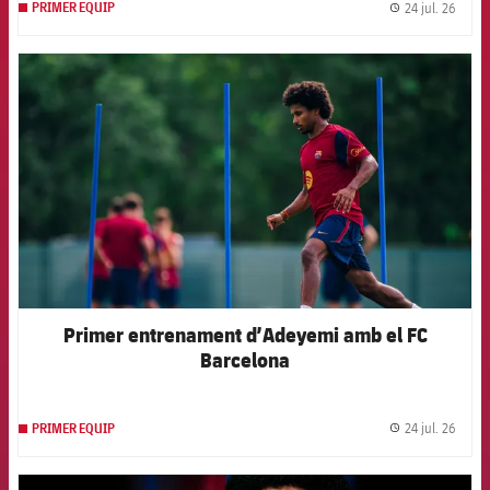
24 jul. 26
PRIMER EQUIP
label.
FCB Barcelona badge
Primer entrenament d’Adeyemi amb el FC
Barcelona
24 jul. 26
PRIMER EQUIP
label.
FCB Barcelona badge