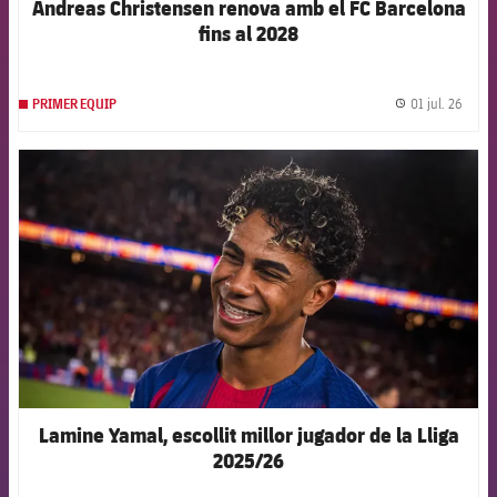
Andreas Christensen renova amb el FC Barcelona
fins al 2028
01 jul. 26
PRIMER EQUIP
label.
FCB Barcelona badge
Lamine Yamal, escollit millor jugador de la Lliga
2025/26