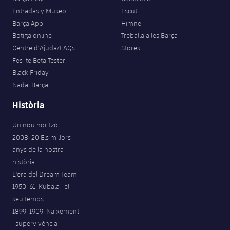
Entradas y Museo
Escut
Barça App
Himne
Botiga online
Treballa a les Barça
Centre d’Ajuda/FAQs
Stores
Fes-te Beta Tester
Black Friday
Nadal Barça
Història
Un nou horitzó
2008-20 Els millors
anys de la nostra
història
L'era del Dream Team
1950-61. Kubala i el
seu temps
1899-1909. Naixement
i supervivència