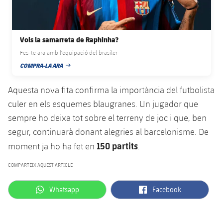
Jugadors
Notícies
Apunta't a les amateurs
plusicon
més
Calendari
Voleibol masculí
Vols la samarreta de Raphinha?
Apunta't a les amateurs
PLUSICON
MÉS
Fes-te ara amb l'equipació del brasiler
Resultats
Voleibol femení
Carnet de l'Esportista Amateur
COMPRA-LA ARA
League of Legends
DATA DE PUBLICACIÓ
Classificació
Aquesta nova fita confirma la importància del futbolista
VALORANT Rising
culer en els esquemes blaugranes. Un jugador que
Fotos
VALORANT Game Changers
sempre ho deixa tot sobre el terreny de joc i que, ben
segur, continuarà donant alegries al barcelonisme. De
eFootball
150 partits
moment ja ho ha fet en
.
COMPARTEIX AQUEST ARTICLE
label.aria.whatsapp
label.aria.facebook
Whatsapp
Facebook