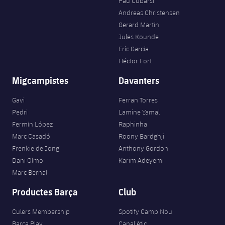
Pau Cubarsí
Andreas Christensen
Gerard Martín
Jules Kounde
Eric García
Héctor Fort
Migcampistes
Davanters
Gavi
Ferran Torres
Pedri
Lamine Yamal
Fermín López
Raphinha
Marc Casadó
Roony Bardghji
Frenkie de Jong
Anthony Gordon
Dani Olmo
Karim Adeyemi
Marc Bernal
Productes Barça
Club
Culers Membership
Spotify Camp Nou
Barça Play
Canal ètic