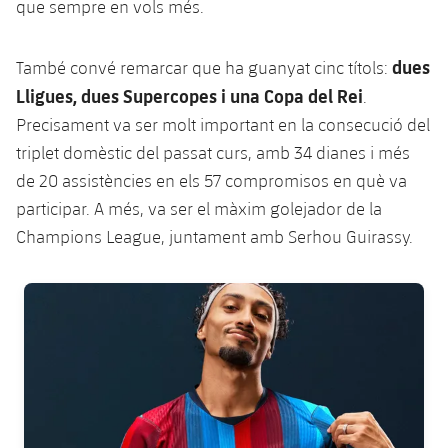
que sempre en vols més.
Jugadors
Classificació
Juvenil
Notícies
Atletisme
plusicon
més
Fotos
dues
També convé remarcar que ha guanyat cinc títols:
Infantil
Actualitat
Bàsquet en cadira de rodes
Lligues, dues Supercopes i una Copa del Rei
.
plusicon
més
Història
Aleví
Precisament va ser molt important en la consecució del
Masculí
Actualitat
Hockey gel
triplet domèstic del passat curs, amb 34 dianes i més
plusicon
més
Palmarès
de 20 assistències en els 57 compromisos en què va
Femení
Jugadors
Actualitat
Hoquei herba
participar. A més, va ser el màxim golejador de la
plusicon
més
Champions League, juntament amb Serhou Guirassy.
Agenda
Calendari
Jugadors
Notícies
Patinatge artístic
plusicon
més
Resultats
FC Barcelona club badge
Calendari
Hockey Herba Masculí
Escola de Patinatge
Actualitat
Classificació
Resultats
Hockey Herba Femení
Plantilla
Rugby
plusicon
més
Classificació
Agenda
Actualitat
Voleibol
plusicon
més