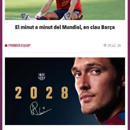
El minut a minut del Mundial, en clau Barça
19 jul. 26
PRIMER EQUIP
label.
FCB Barcelona badge