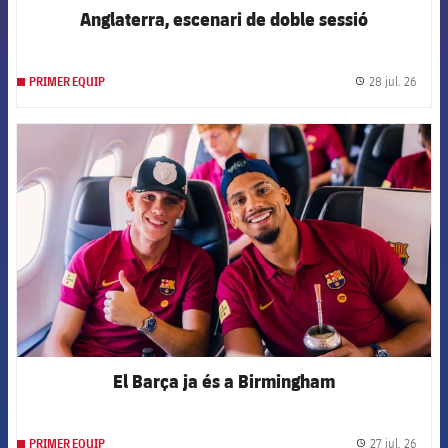
Anglaterra, escenari de doble sessió
28 jul. 26
PRIMER EQUIP
label.
FCB Barcelona badge
El Barça ja és a Birmingham
27 jul. 26
PRIMER EQUIP