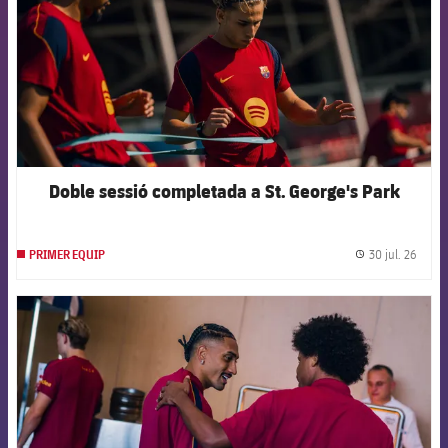
Doble sessió completada a St. George's Park
30 jul. 26
PRIMER EQUIP
label.
FCB Barcelona badge