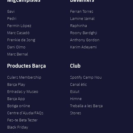
Gavi
Ferran Torres
Pedri
Lamine Yamal
Fermín López
Raphinha
Marc Casadó
Roony Bardghji
Frenkie de Jong
Anthony Gordon
Dani Olmo
Karim Adeyemi
Marc Bernal
Productes Barça
Club
Culers Membership
Spotify Camp Nou
Barça Play
Canal ètic
Entradas y Museo
Escut
Barça App
Himne
Botiga online
Treballa a les Barça
Centre d’Ajuda/FAQs
Stores
Fes-te Beta Tester
Black Friday