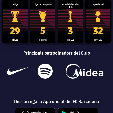
La Liga
Lliga de Campions
Mundial de Clubs
Copa del Rei
FIFA
Trofeu de la Liga
Trofeu de la Lliga de Campions
Trofeu del Mundial de Clubs
Copa del 
29
5
3
32
TÍTOLS
TROFEUS
TROFEUS
TROFEUS
Principals patrocinadors del Club
Descarrega la App oficial del FC Barcelona