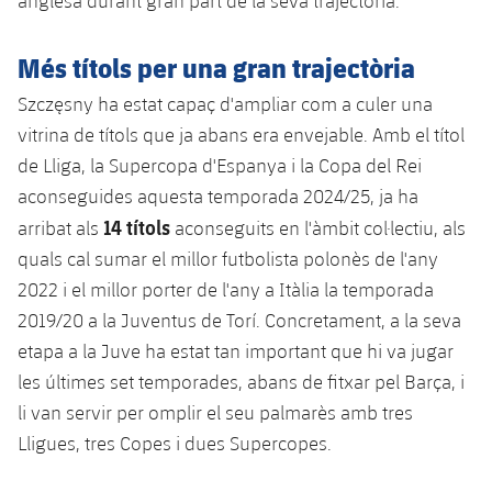
anglesa durant gran part de la seva trajectòria.
Jugadors
Notícies
Apunta't a les amateurs
plusicon
més
Més títols per una gran trajectòria
Calendari
Voleibol masculí
Apunta't a les amateurs
Szczęsny ha estat capaç d'ampliar com a culer una
PLUSICON
MÉS
Resultats
vitrina de títols que ja abans era envejable. Amb el títol
Voleibol femení
Carnet de l'Esportista Amateur
League of Legends
de Lliga, la Supercopa d'Espanya i la Copa del Rei
Classificació
aconseguides aquesta temporada 2024/25, ja ha
VALORANT Rising
14 títols
arribat als
aconseguits en l'àmbit col·lectiu, als
Fotos
VALORANT Game Changers
quals cal sumar el millor futbolista polonès de l'any
2022 i el millor porter de l'any a Itàlia la temporada
eFootball
2019/20 a la Juventus de Torí. Concretament, a la seva
etapa a la Juve ha estat tan important que hi va jugar
les últimes set temporades, abans de fitxar pel Barça, i
li van servir per omplir el seu palmarès amb tres
Lligues, tres Copes i dues Supercopes.