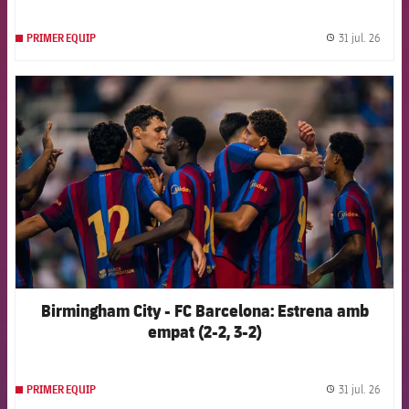
31 jul. 26
PRIMER EQUIP
label.
FCB Barcelona badge
Birmingham City - FC Barcelona: Estrena amb
empat (2-2, 3-2)
31 jul. 26
PRIMER EQUIP
label.