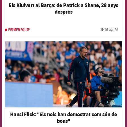
Els Kluivert al Barça: de Patrick a Shane, 28 anys
després
01 ag. 26
PRIMER EQUIP
label.
FCB Barcelona badge
Hansi Flick: "Els nois han demostrat com són de
bons"