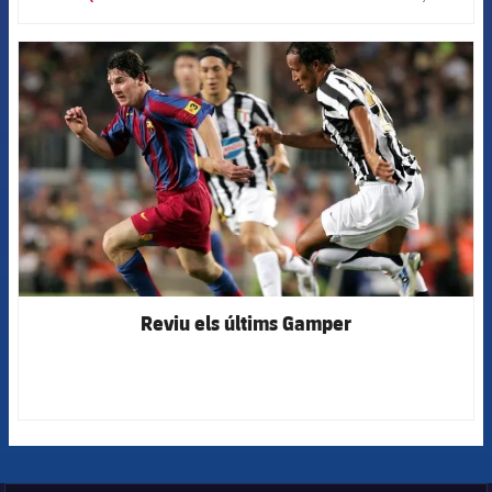
label.
FCB Barcelona badge
Reviu els últims Gamper