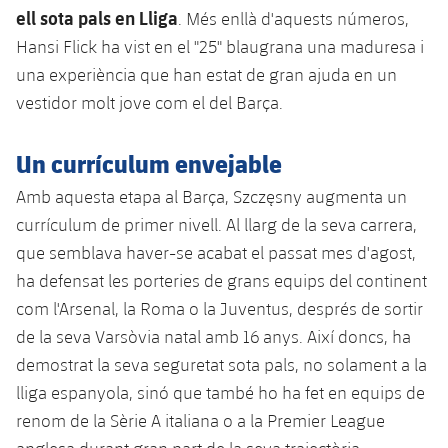
Jugadors
ell sota pals en Lliga
Classificació
. Més enllà d'aquests números,
Juvenil
Notícies
Atletisme
plusicon
més
Hansi Flick ha vist en el "25" blaugrana una maduresa i
Fotos
Infantil
una experiència que han estat de gran ajuda en un
Actualitat
Bàsquet en cadira de rodes
plusicon
més
vestidor molt jove com el del Barça.
Història
Aleví
Masculí
Actualitat
Hockey gel
plusicon
més
Un currículum envejable
Palmarès
Femení
Jugadors
Amb aquesta etapa al Barça, Szczęsny augmenta un
Actualitat
Hoquei herba
plusicon
més
currículum de primer nivell. Al llarg de la seva carrera,
Agenda
Calendari
Jugadors
que semblava haver-se acabat el passat mes d'agost,
Notícies
Patinatge artístic
plusicon
més
ha defensat les porteries de grans equips del continent
Resultats
Calendari
Hockey Herba Masculí
com l'Arsenal, la Roma o la Juventus, després de sortir
Escola de Patinatge
Actualitat
de la seva Varsòvia natal amb 16 anys. Així doncs, ha
Classificació
Resultats
Hockey Herba Femení
Plantilla
demostrat la seva seguretat sota pals, no solament a la
Rugby
plusicon
més
lliga espanyola, sinó que també ho ha fet en equips de
Classificació
Agenda
Actualitat
renom de la Sèrie A italiana o a la Premier League
Voleibol
plusicon
més