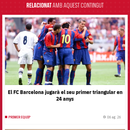
RELACIONAT
AMB AQUEST CONTINGUT
FCB Barcelona badge
El FC Barcelona jugarà el seu primer triangular en
24 anys
06 ag. 26
PRIMER EQUIP
label.