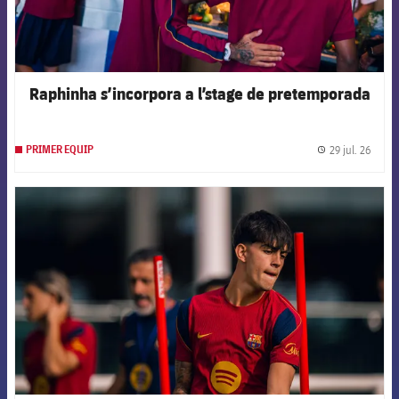
Raphinha s’incorpora a l’stage de pretemporada
29 jul. 26
PRIMER EQUIP
label.
FCB Barcelona badge