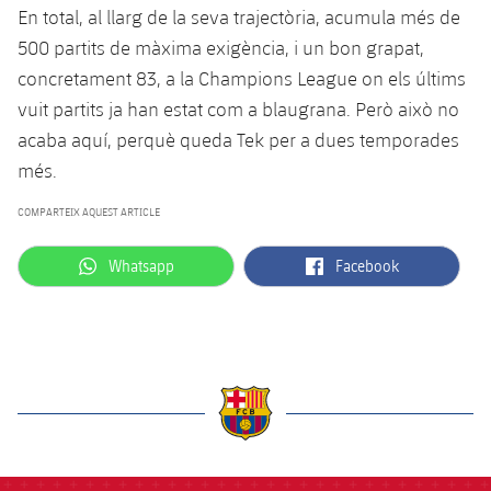
En total, al llarg de la seva trajectòria, acumula més de
500 partits de màxima exigència, i un bon grapat,
concretament 83, a la Champions League on els últims
vuit partits ja han estat com a blaugrana. Però això no
acaba aquí, perquè queda Tek per a dues temporades
més.
COMPARTEIX AQUEST ARTICLE
label.aria.whatsapp
label.aria.facebook
Whatsapp
Facebook
label.aria.barcelona