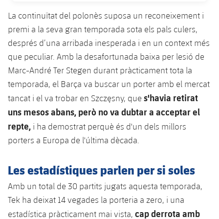
plusicon
més
Serveis Mèdics
Acreditacions
Fotos
Fotos
La continuïtat del polonès suposa un reconeixement i
Infantil A
Entrades
SUB8 B
Calendari
Campus Verano
Actualitat
premi a la seva gran temporada sota els pals culers,
Accessibilitat
Història
Instal·lacions
Infantil B
després d’una arribada inesperada i en un context més
Resultats
Resultats
Juvenil
que peculiar. Amb la desafortunada baixa per lesió de
PLUSICON
MÉS
Palmarès
Classificació
Marc-André Ter Stegen durant pràcticament tota la
Jugadors
Cadet
Primer equip
plusicon
més
temporada, el Barça va buscar un porter amb el mercat
Jugadors
Classificació
s'havia retirat
tancat i el va trobar en Szczęsny, que
Infantil
Actualitat
Barça Atlètic
plusicon
més
uns mesos abans, però no va dubtar a acceptar el
Fotos
Aleví
repte,
i ha demostrat perquè és d'un dels millors
Calendari
Actualitat
Base
plusicon
més
porters a Europa de l'última dècada.
Palmarès
Entrades
Calendari
Campus Estiu
Actualitat
Història
Les estadístiques parlen per si soles
Resultats
Resultats
Barça C
Amb un total de 30 partits jugats aquesta temporada,
PLUSICON
MÉS
Tek ha deixat 14 vegades la porteria a zero, i una
Classificació
Jugadors
Junior
Informació general
plusicon
més
cap derrota amb
estadística pràcticament mai vista,