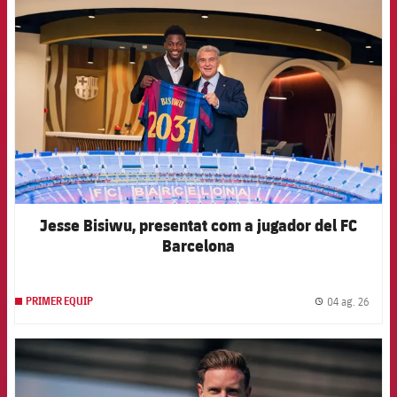
FCB Barcelona badge
Jesse Bisiwu, presentat com a jugador del FC
Barcelona
04 ag. 26
PRIMER EQUIP
label.
FCB Barcelona badge