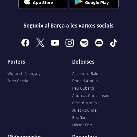
Segueix al Barça a les xarxes socials
facebook
x
youtube
instagram
spotify
discord
tiktok
Porters
Defenses
Wojciech Szczęsny
Alejandro Balde
Joan Garcia
Ronald Araujo
Pau Cubarsí
Andreas Christensen
Gerard Martín
Jules Kounde
Eric García
Héctor Fort
Migcampistes
Davanters