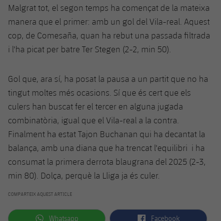
Malgrat tot, el segon temps ha començat de la mateixa
manera que el primer: amb un gol del Vila-real. Aquest
cop, de Comesaña, quan ha rebut una passada filtrada
i l'ha picat per batre Ter Stegen (2-2, min 50).
Gol que, ara sí, ha posat la pausa a un partit que no ha
tingut moltes més ocasions. Sí que és cert que els
culers han buscat fer el tercer en alguna jugada
combinatòria, igual que el Vila-real a la contra.
Finalment ha estat Tajon Buchanan qui ha decantat la
balança, amb una diana que ha trencat l'equilibri i ha
consumat la primera derrota blaugrana del 2025 (2-3,
min 80). Dolça, perquè la Lliga ja és culer.
COMPARTEIX AQUEST ARTICLE
label.aria.whatsapp
label.aria.facebook
Whatsapp
Facebook