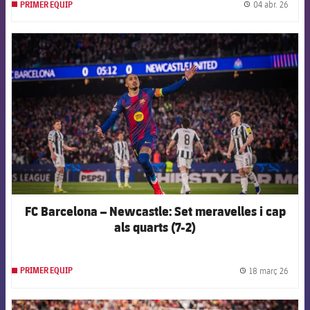
04 abr. 26
PRIMER EQUIP
label.
FCB Barcelona badge
FC Barcelona – Newcastle: Set meravelles i cap
als quarts (7-2)
18 març 26
PRIMER EQUIP
label.
FCB Barcelona badge