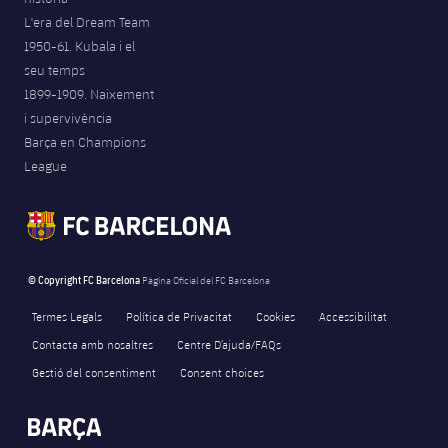
L'era del Dream Team
1950-61. Kubala i el
seu temps
1899-1909. Naixement
i supervivència
Barça en Champions
League
© Copyright FC Barcelona
Pàgina Oficial del FC Barcelona
Termes Legals
Política de Privacitat
Cookies
Accessibilitat
Contacta amb nosaltres
Centre D’ajuda/FAQs
Gestió del consentiment
Consent choices
FORÇA BARÇA
1,927
label.aria.fire
Força Barça
label.aria.forcabarca