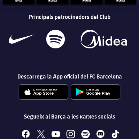
TÍTOLS
TROFEUS
TROFEUS
TROFEUS
Principals patrocinadors del Club
Descarrega la App oficial del FC Barcelona
Segueix al Barça a les xarxes socials
facebook
x
youtube
instagram
spotify
discord
tiktok