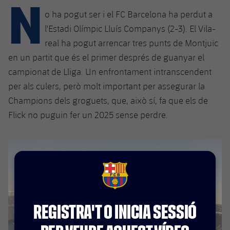
N
Calendari
Campus Estiu
Base
o ha pogut ser i el FC Barcelona ha perdut a
SUB13
SUB13 B
Entrades
l'Estadi Olímpic Lluís Companys (2-3). El Vila-
Barça Atlètic
plusicon
més
PLUSICON
MÉS
real ha pogut arrencar tres punts de Montjuïc
SUB12
SUB12 C
Gameday Shows
Junior
en un partit que és el primer després de guanyar el
Primer Equip
Instal·lacions
plusicon
més
campionat de Lliga. Un enfrontament intranscendent
SUB11 A
SUB11 C
Resultats
Cadet A
per als culers, però molt important per assegurar la
Actualitat
Barça Atlètic
Spotify Camp Nou
plusicon
més
SUB11 B
Champions dels groguets, que, això sí, fa que els de
Classificacions
Cadet B
Calendari
Flick no puguin fer un 2025 sense perdre.
Actualitat
Palau Blaugrana
Base
plusicon
més
SUB10 A
Jugadors
Infantil A
Entrades
Calendari
Estadi Johan Cruyff
Actualitat
SUB10 B
PLUSICON
MÉS
Fotos
Infantil B
Resultats
Resultats
Juvenil
Barça Cafe
Primer equip
SUB9 A
plusicon
més
FCB Barcelona badge
plusicon
més
Història
Mini
Classificació
Classificació
Cadet A
Ciutat Esportiva
Actualitat
SUB9 B
Barça Atlètic
plusicon
més
Serveis
Palmarès
REGISTRA'T O INICIA SESSIÓ
plusicon
més
Jugadors
Jugadors
Cadet B
Calendari
SUB8 A
La Masia
Actualitat
Base