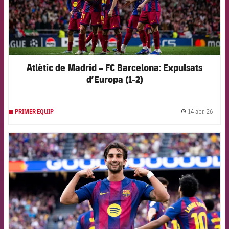
Atlètic de Madrid – FC Barcelona: Expulsats
d’Europa (1-2)
14 abr. 26
PRIMER EQUIP
label.
FCB Barcelona badge