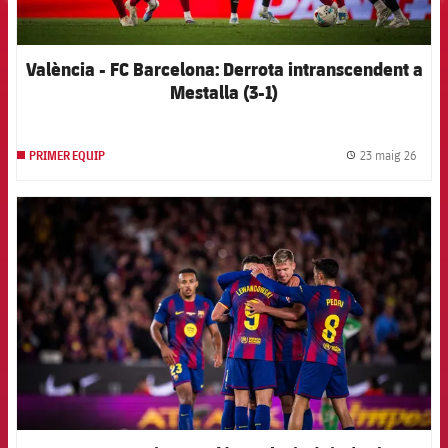
València - FC Barcelona: Derrota intranscendent a
Mestalla (3-1)
23 maig 26
PRIMER EQUIP
label.
FCB Barcelona badge