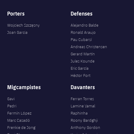
Porters
Defenses
Wojciech Szczęsny
Alejandro Balde
Joan Garcia
Ronald Araujo
Pau Cubarsí
Andreas Christensen
Gerard Martín
Jules Kounde
Eric García
Héctor Fort
Migcampistes
Davanters
Gavi
Ferran Torres
Pedri
Lamine Yamal
Fermín López
Raphinha
Marc Casadó
Roony Bardghji
Frenkie de Jong
Anthony Gordon