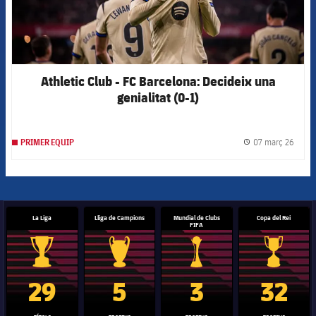
Athletic Club - FC Barcelona: Decideix una
genialitat (0-1)
07 març 26
PRIMER EQUIP
label.
La Liga
Lliga de Campions
Mundial de Clubs
Copa del Rei
FIFA
Trofeu de la Liga
Trofeu de la Lliga de Campions
Trofeu del Mundial de Clubs
Copa del 
29
5
3
32