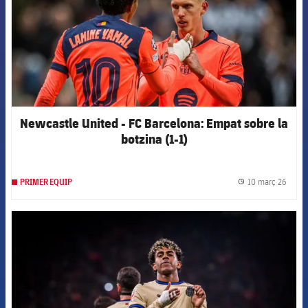
Newcastle United - FC Barcelona: Empat sobre la
botzina (1-1)
10 març 26
PRIMER EQUIP
label.
FCB Barcelona badge