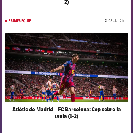
2)
08 abr. 26
PRIMER EQUIP
label.
FCB Barcelona badge
Atlètic de Madrid – FC Barcelona: Cop sobre la
taula (1-2)