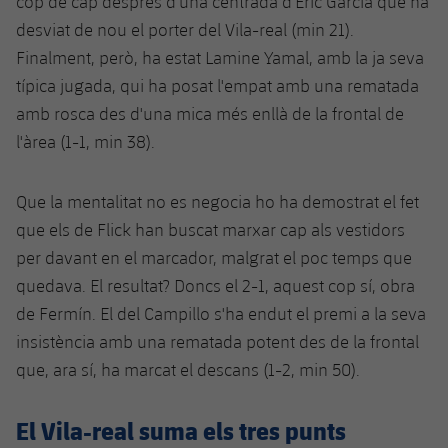
cop de cap després d'una centrada d'Eric Garcia que ha
Jugadors
Notícies
Apunta't a les amateurs
desviat de nou el porter del Vila-real (min 21).
plusicon
més
Finalment, però, ha estat Lamine Yamal, amb la ja seva
Calendari
Voleibol masculí
Apunta't a les amateurs
típica jugada, qui ha posat l'empat amb una rematada
PLUSICON
MÉS
amb rosca des d'una mica més enllà de la frontal de
Resultats
Voleibol femení
Carnet de l'Esportista Amateur
League of Legends
l'àrea (1-1, min 38).
Classificació
VALORANT Rising
Que la mentalitat no es negocia ho ha demostrat el fet
Fotos
que els de Flick han buscat marxar cap als vestidors
VALORANT Game Changers
per davant en el marcador, malgrat el poc temps que
eFootball
quedava. El resultat? Doncs el 2-1, aquest cop sí, obra
de Fermín. El del Campillo s'ha endut el premi a la seva
insistència amb una rematada potent des de la frontal
que, ara sí, ha marcat el descans (1-2, min 50).
El Vila-real suma els tres punts