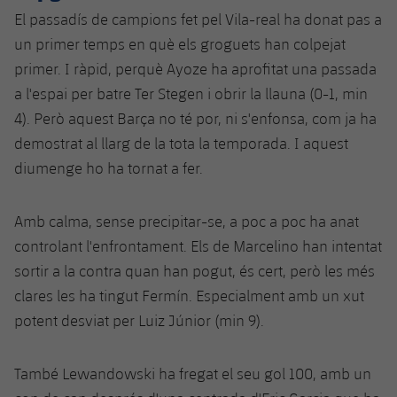
Jugadors
Classificació
El passadís de campions fet pel Vila-real ha donat pas a
Juvenil
Notícies
Atletisme
plusicon
més
un primer temps en què els groguets han colpejat
Fotos
Infantil
primer. I ràpid, perquè Ayoze ha aprofitat una passada
Actualitat
Bàsquet en cadira de rodes
plusicon
més
a l'espai per batre Ter Stegen i obrir la llauna (0-1, min
Història
Aleví
4). Però aquest Barça no té por, ni s'enfonsa, com ja ha
Masculí
Actualitat
Hockey gel
plusicon
més
demostrat al llarg de la tota la temporada. I aquest
Palmarès
Femení
diumenge ho ha tornat a fer.
Jugadors
Actualitat
Hoquei herba
plusicon
més
Agenda
Calendari
Amb calma, sense precipitar-se, a poc a poc ha anat
Jugadors
Notícies
Patinatge artístic
plusicon
més
controlant l'enfrontament. Els de Marcelino han intentat
Resultats
Calendari
sortir a la contra quan han pogut, és cert, però les més
Hockey Herba Masculí
Escola de Patinatge
Actualitat
clares les ha tingut Fermín. Especialment amb un xut
Classificació
Resultats
Hockey Herba Femení
potent desviat per Luiz Júnior (min 9).
Plantilla
Rugby
plusicon
més
Classificació
Agenda
Actualitat
Voleibol
També Lewandowski ha fregat el seu gol 100, amb un
plusicon
més