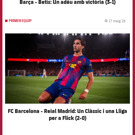
Barça - Betis: Un adéu amb victòria (3-1)
17 maig 26
PRIMER EQUIP
label.
FCB Barcelona badge
FC Barcelona - Reial Madrid: Un Clàssic i una Lliga
per a Flick (2-0)