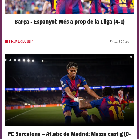
Barça - Espanyol: Més a prop de la Lliga (4-1)
11 abr. 26
PRIMER EQUIP
label.
FCB Barcelona badge
FC Barcelona – Atlètic de Madrid: Massa càstig (0-