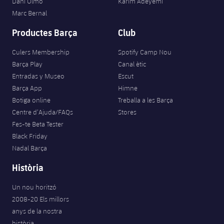
Dani Olmo
Karim Adeyemi
Marc Bernal
Productes Barça
Club
Culers Membership
Spotify Camp Nou
Barça Play
Canal ètic
Entradas y Museo
Escut
Barça App
Himne
Botiga online
Treballa a les Barça
Centre d’Ajuda/FAQs
Stores
Fes-te Beta Tester
Black Friday
Nadal Barça
Història
Un nou horitzó
2008-20 Els millors
anys de la nostra
història