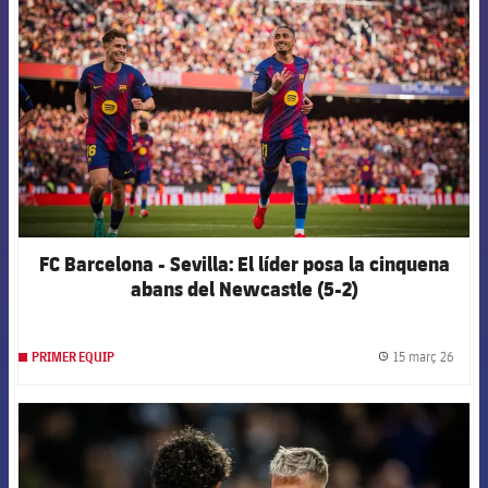
FC Barcelona - Sevilla: El líder posa la cinquena
abans del Newcastle (5-2)
15 març 26
PRIMER EQUIP
label.
FCB Barcelona badge