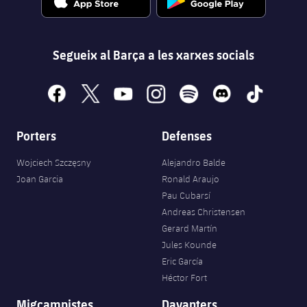
Segueix al Barça a les xarxes socials
facebook
x
youtube
instagram
spotify
discord
tiktok
Porters
Defenses
Wojciech Szczęsny
Alejandro Balde
Joan Garcia
Ronald Araujo
Pau Cubarsí
Andreas Christensen
Gerard Martín
Jules Kounde
Eric García
Héctor Fort
Migcampistes
Davanters