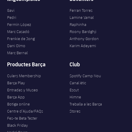
Gavi
Ferran Torres
Pedri
Lamine Yamal
Fermín López
Raphinha
Marc Casadó
Roony Bardghji
Frenkie de Jong
Anthony Gordon
Dani Olmo
Karim Adeyemi
Marc Bernal
Productes Barça
Club
Culers Membership
Spotify Camp Nou
Barça Play
Canal ètic
Entradas y Museo
Escut
Barça App
Himne
Botiga online
Treballa a les Barça
Centre d’Ajuda/FAQs
Stores
Fes-te Beta Tester
Black Friday