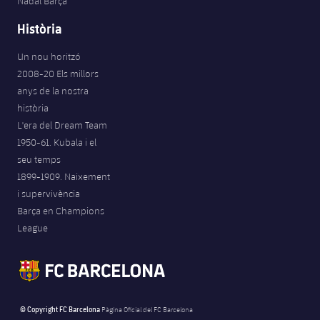
Nadal Barça
Història
Un nou horitzó
2008-20 Els millors
anys de la nostra
història
L'era del Dream Team
1950-61. Kubala i el
seu temps
1899-1909. Naixement
i supervivència
Barça en Champions
League
© Copyright FC Barcelona
Pàgina Oficial del FC Barcelona