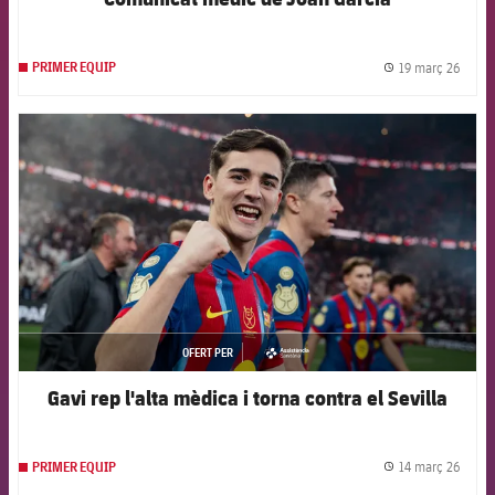
19 març 26
PRIMER EQUIP
label.
FCB Barcelona badge
OFERT PER
asistencia
Gavi rep l'alta mèdica i torna contra el Sevilla
14 març 26
PRIMER EQUIP
label.