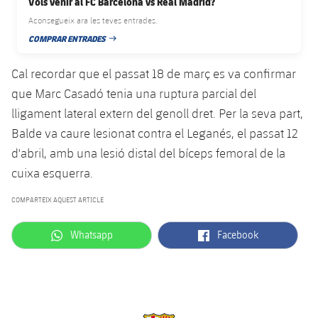
Vols venir al FC Barcelona vs Real Madrid?
plusicon
més
Serveis Mèdics
Acreditacions
Fotos
Fotos
Infantil A
Aconsegueix ara les teves entrades.
Entrades
SUB8 B
Calendari
Campus Verano
Actualitat
COMPRAR ENTRADES
Accessibilitat
DATA DE PUBLICACIÓ
Història
Instal·lacions
Infantil B
Resultats
Resultats
Juvenil
Cal recordar que el passat 18 de març es va confirmar
PLUSICON
MÉS
Palmarès
que Marc Casadó tenia una ruptura parcial del
Classificació
Jugadors
Cadet
Primer equip
lligament lateral extern del genoll dret. Per la seva part,
plusicon
més
Balde va caure lesionat contra el Leganés, el passat 12
Jugadors
Classificació
Infantil
Actualitat
Barça Atlètic
d'abril, amb una lesió distal del bíceps femoral de la
plusicon
més
Fotos
cuixa esquerra.
Aleví
Calendari
Actualitat
Base
plusicon
més
COMPARTEIX AQUEST ARTICLE
Palmarès
Entrades
Calendari
Campus Estiu
Actualitat
label.aria.whatsapp
label.aria.facebook
Whatsapp
Facebook
Història
Resultats
Resultats
Barça C
PLUSICON
MÉS
Classificació
Jugadors
Junior
Informació general
plusicon
més