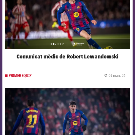
OFERT PER
asistencia
Comunicat mèdic de Robert Lewandowski
01 març 26
PRIMER EQUIP
label.
FCB Barcelona badge