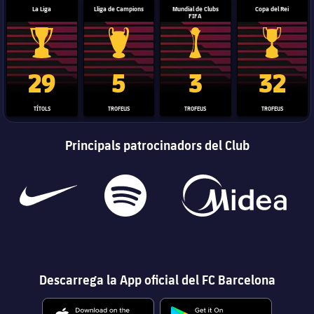
La Liga
Lliga de Campions
Mundial de Clubs
Copa del Rei
FIFA
Trofeu de la Liga
Trofeu de la Lliga de Campions
Trofeu del Mundial de Clubs
Copa del 
29
5
3
32
TÍTOLS
TROFEUS
TROFEUS
TROFEUS
Principals patrocinadors del Club
Descarrega la App oficial del FC Barcelona