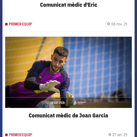
Comunicat mèdic d'Eric
06 nov. 25
PRIMER EQUIP
label.
FCB Barcelona badge
OFERT PER
asistencia
Comunicat mèdic de Joan Garcia
27 set. 25
PRIMER EQUIP
label.