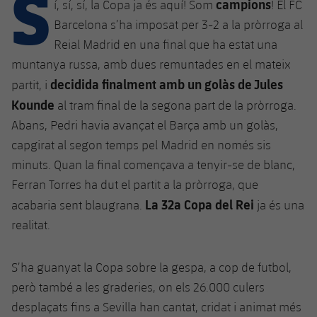
S
Calendari
campions
í, sí, sí, la Copa ja és aquí! Som
! El FC
Campus Estiu
Base
Barcelona s’ha imposat per 3-2 a la pròrroga al
SUB13
SUB13 B
Entrades
Barça Atlètic
Reial Madrid en una final que ha estat una
plusicon
més
PLUSICON
MÉS
SUB12
muntanya russa, amb dues remuntades en el mateix
SUB12 C
Gameday Shows
Junior
Primer Equip
decidida finalment amb un golàs de Jules
Instal·lacions
partit, i
plusicon
més
SUB11 A
SUB11 C
Kounde
al tram final de la segona part de la pròrroga.
Resultats
Cadet A
Actualitat
Barça Atlètic
Spotify Camp Nou
Abans, Pedri havia avançat el Barça amb un golàs,
plusicon
més
SUB11 B
Classificacions
capgirat al segon temps pel Madrid en només sis
Cadet B
Calendari
Actualitat
Palau Blaugrana
Base
minuts. Quan la final començava a tenyir-se de blanc,
plusicon
més
SUB10 A
Jugadors
Infantil A
Ferran Torres ha dut el partit a la pròrroga, que
Entrades
Calendari
Estadi Johan Cruyff
Actualitat
La 32a Copa del Rei
acabaria sent blaugrana.
ja és una
SUB10 B
PLUSICON
MÉS
Fotos
Infantil B
realitat.
Resultats
Resultats
Juvenil
Barça Cafe
Primer equip
SUB9 A
plusicon
més
plusicon
més
Història
Mini
Classificació
Classificació
S’ha guanyat la Copa sobre la gespa, a cop de futbol,
Cadet A
Ciutat Esportiva
Actualitat
SUB9 B
Barça Atlètic
plusicon
més
Serveis
Palmarès
però també a les graderies, on els 26.000 culers
plusicon
més
Jugadors
Jugadors
Cadet B
desplaçats fins a Sevilla han cantat, cridat i animat més
Calendari
SUB8 A
La Masia
Actualitat
Base