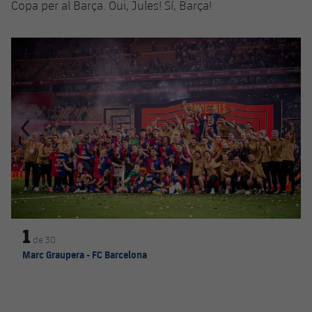
Copa per al Barça. Oui, Jules! Sí, Barça!
Anterior
label.aria.chevronleft
Següent
label.aria.
1
de
30
Marc Graupera - FC Barcelona