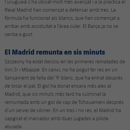
l’uruguaià s’ha ubicat molt més avançat i a la pràctica el
Reial Madrid han començat a defensar amb tres. La
fórmula ha funcionat als blancs, que han començat a
arribar amb assiduïtat a l’àrea culer. El Barça ja no se
sentia a gust.
El Madrid remunta en sis minuts
Szczesny ha estat decisiu en les primeres rematades de
Vini Jr i Mbappé. En canvi, no ha pogut fer res en un
llançament de falta del ‘9’ blanc, que ha entrat després
de tocar el pal. El gol ha donat encara més ales al
Madrid, que sis minuts més tard ha culminat la
remuntada amb un gol de cap de Tchouameni després
d’un servei de córner. En un tres i no res, el Madrid ha
capgirat el marcador amb dues jugades a pilota
aturada.