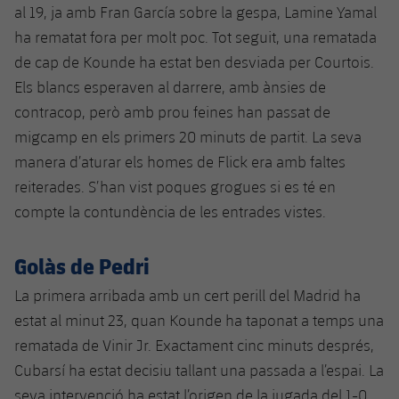
al 19, ja amb Fran García sobre la gespa, Lamine Yamal
Jugadors
Notícies
Apunta't a les amateurs
plusicon
més
ha rematat fora per molt poc. Tot seguit, una rematada
de cap de Kounde ha estat ben desviada per Courtois.
Calendari
Voleibol masculí
Apunta't a les amateurs
Els blancs esperaven al darrere, amb ànsies de
PLUSICON
MÉS
Resultats
contracop, però amb prou feines han passat de
Voleibol femení
Carnet de l'Esportista Amateur
League of Legends
migcamp en els primers 20 minuts de partit. La seva
Classificació
manera d’aturar els homes de Flick era amb faltes
VALORANT Rising
reiterades. S’han vist poques grogues si es té en
Fotos
VALORANT Game Changers
compte la contundència de les entrades vistes.
eFootball
Golàs de Pedri
La primera arribada amb un cert perill del Madrid ha
estat al minut 23, quan Kounde ha taponat a temps una
rematada de Vinir Jr. Exactament cinc minuts després,
Cubarsí ha estat decisiu tallant una passada a l’espai. La
seva intervenció ha estat l’origen de la jugada del 1-0,