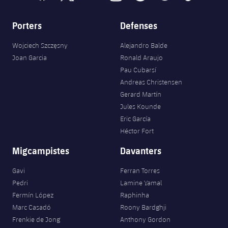
Porters
Defenses
Wojciech Szczęsny
Alejandro Balde
Joan Garcia
Ronald Araujo
Pau Cubarsí
Andreas Christensen
Gerard Martín
Jules Kounde
Eric García
Héctor Fort
Migcampistes
Davanters
Gavi
Ferran Torres
Pedri
Lamine Yamal
Fermín López
Raphinha
Marc Casadó
Roony Bardghji
Frenkie de Jong
Anthony Gordon