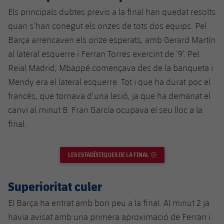
Jugadors
Classificació
Els principals dubtes previs a la final han quedat resolts
Juvenil
Notícies
Atletisme
plusicon
més
quan s’han conegut els onzes de tots dos equips. Pel
Fotos
Infantil
Barça arrencaven els onze esperats, amb Gerard Martín
Actualitat
Bàsquet en cadira de rodes
plusicon
més
al lateral esquerre i Ferran Torres exercint de ‘9’. Pel
Història
Aleví
Reial Madrid, Mbappé començava des de la banqueta i
Masculí
Actualitat
Hockey gel
plusicon
més
Palmarès
Mendy era el lateral esquerre. Tot i que ha durat poc el
Femení
francès, que tornava d’una lesió, ja que ha demanat el
Jugadors
Actualitat
Hoquei herba
plusicon
més
canvi al minut 8. Fran García ocupava el seu lloc a la
Agenda
Calendari
final.
Jugadors
Notícies
Patinatge artístic
plusicon
més
Resultats
Calendari
Hockey Herba Masculí
Escola de Patinatge
Actualitat
LES ESTADÍSTIQUES DE LA FINAL
ENLLAÇ EXTERN
Classificació
Resultats
Hockey Herba Femení
Plantilla
Rugby
Superioritat culer
plusicon
més
Classificació
El Barça ha entrat amb bon peu a la final. Al minut 2 ja
Agenda
Actualitat
Voleibol
plusicon
més
havia avisat amb una primera aproximació de Ferran i