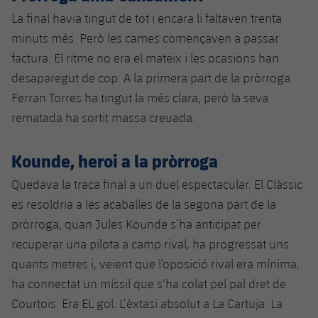
La final havia tingut de tot i encara li faltaven trenta
minuts més. Però les cames començaven a passar
factura. El ritme no era el mateix i les ocasions han
desaparegut de cop. A la primera part de la pròrroga
Ferran Torres ha tingut la més clara, però la seva
rematada ha sortit massa creuada.
Kounde, heroi a la pròrroga
Quedava la traca final a un duel espectacular. El Clàssic
es resoldria a les acaballes de la segona part de la
pròrroga, quan Jules Kounde s’ha anticipat per
recuperar una pilota a camp rival, ha progressat uns
quants metres i, veient que l’oposició rival era mínima,
ha connectat un míssil que s’ha colat pel pal dret de
Courtois. Era EL gol. L’èxtasi absolut a La Cartuja. La