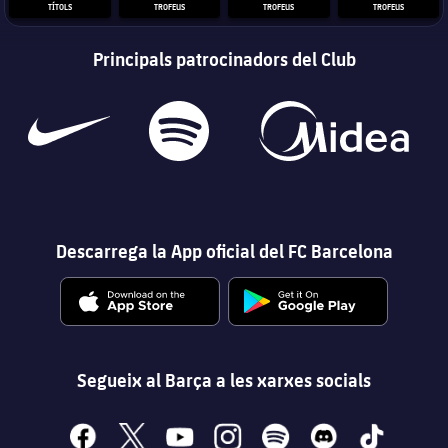
TÍTOLS
TROFEUS
TROFEUS
TROFEUS
Principals patrocinadors del Club
Descarrega la App oficial del FC Barcelona
Segueix al Barça a les xarxes socials
facebook
x
youtube
instagram
spotify
discord
tiktok