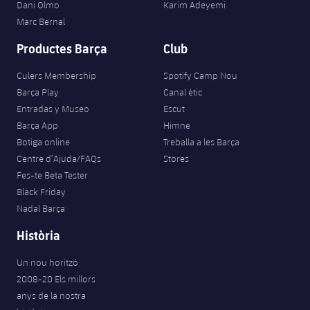
Dani Olmo
Karim Adeyemi
Marc Bernal
Productes Barça
Club
Culers Membership
Spotify Camp Nou
Barça Play
Canal ètic
Entradas y Museo
Escut
Barça App
Himne
Botiga online
Treballa a les Barça
Centre d’Ajuda/FAQs
Stores
Fes-te Beta Tester
Black Friday
Nadal Barça
Història
Un nou horitzó
2008-20 Els millors
anys de la nostra