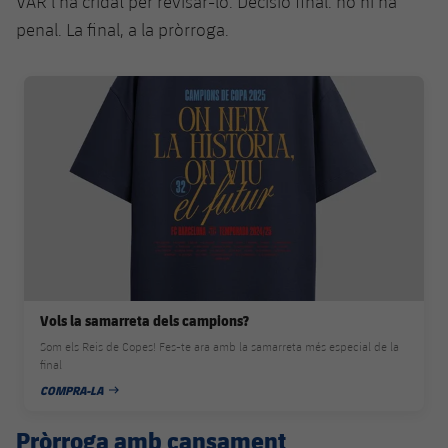
VAR l’ha cridat per revisar-lo. Decisió final: no hi ha
penal. La final, a la pròrroga.
FC Barcelona club badge
Vols la samarreta dels campions?
Som els Reis de Copes! Fes-te ara amb la samarreta més especial de la
final
COMPRA-LA
DATA DE PUBLICACIÓ
Pròrroga amb cansament