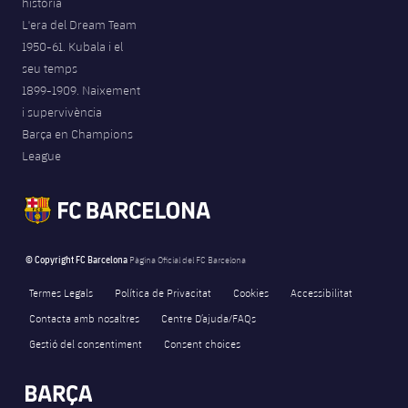
història
L'era del Dream Team
1950-61. Kubala i el
seu temps
1899-1909. Naixement
i supervivència
Barça en Champions
League
© Copyright FC Barcelona
Pàgina Oficial del FC Barcelona
Termes Legals
Política de Privacitat
Cookies
Accessibilitat
Contacta amb nosaltres
Centre D’ajuda/FAQs
Gestió del consentiment
Consent choices
FORÇA BARÇA
18,937
label.aria.fire
Força Barça
label.aria.forcabarca