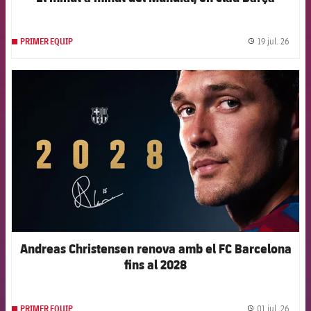
19 jul. 26
PRIMER EQUIP
label.
FCB Barcelona badge
Andreas Christensen renova amb el FC Barcelona
fins al 2028
01 jul. 26
PRIMER EQUIP