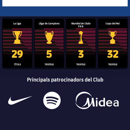
La Liga
Lliga de Campions
Mundial de Clubs
Copa del Rei
FIFA
Trofeu de la Liga
Trofeu de la Lliga de Campions
Trofeu del Mundial de Clubs
Copa del 
29
5
3
32
TÍTOLS
TROFEUS
TROFEUS
TROFEUS
Principals patrocinadors del Club