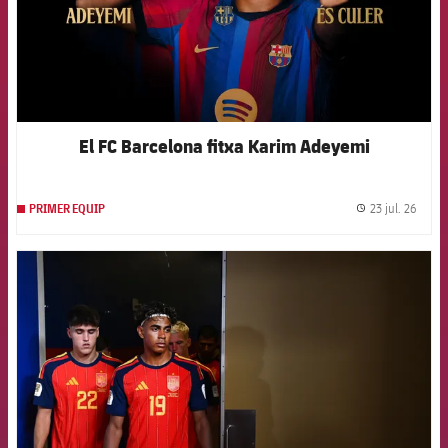
El FC Barcelona fitxa Karim Adeyemi
23 jul. 26
PRIMER EQUIP
label.
FCB Barcelona badge