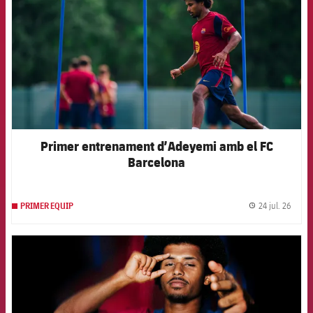
Primer entrenament d’Adeyemi amb el FC
Barcelona
24 jul. 26
PRIMER EQUIP
label.
FCB Barcelona badge