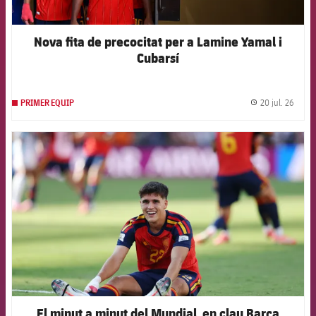
Nova fita de precocitat per a Lamine Yamal i
Cubarsí
20 jul. 26
PRIMER EQUIP
label.
FCB Barcelona badge
El minut a minut del Mundial, en clau Barça