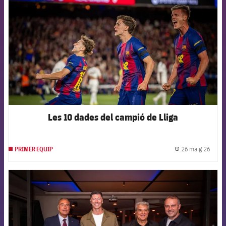
Les 10 dades del campió de Lliga
26 maig 26
PRIMER EQUIP
label.
FCB Barcelona badge