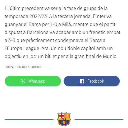
I l’últim precedent va ser a la fase de grups de la
temporada 2022/23. A la tercera jornada, l’Inter va
guanyar el Barça per 1-0 a Milà, mentre que el partit
disputat a Barcelona va acabar amb un frenètic empat
a 3-3 que pràcticament condemnava el Barça a
l’Europa League. Ara, un nou doble capítol amb un
objectiu en joc: un bitllet per a la gran final de Munic.
COMPARTEIX AQUEST ARTICLE
label.aria.whatsapp
label.aria.facebook
Whatsapp
Facebook