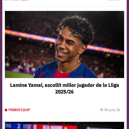
label.
FCB Barcelona badge
Lamine Yamal, escollit millor jugador de la Lliga
2025/26
05 juny 26
PRIMER EQUIP
label.
FCB Barcelona badge