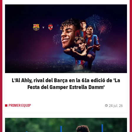
FCB Barcelona badge
L'Al Ahly, rival del Barça en la 61a edició de 'La
Festa del Gamper Estrella Damm'
24 jul. 26
PRIMER EQUIP
label.
FCB Barcelona badge