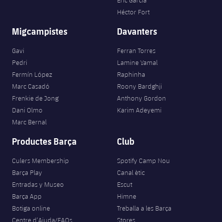
Eric García
Héctor Fort
Migcampistes
Davanters
Gavi
Ferran Torres
Pedri
Lamine Yamal
Fermín López
Raphinha
Marc Casadó
Roony Bardghji
Frenkie de Jong
Anthony Gordon
Dani Olmo
Karim Adeyemi
Marc Bernal
Productes Barça
Club
Culers Membership
Spotify Camp Nou
Barça Play
Canal ètic
Entradas y Museo
Escut
Barça App
Himne
Botiga online
Treballa a les Barça
Centre d’Ajuda/FAQs
Stores