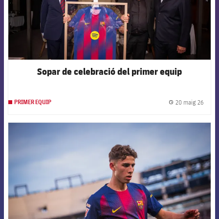
Sopar de celebració del primer equip
20 maig 26
PRIMER EQUIP
label.
FCB Barcelona badge