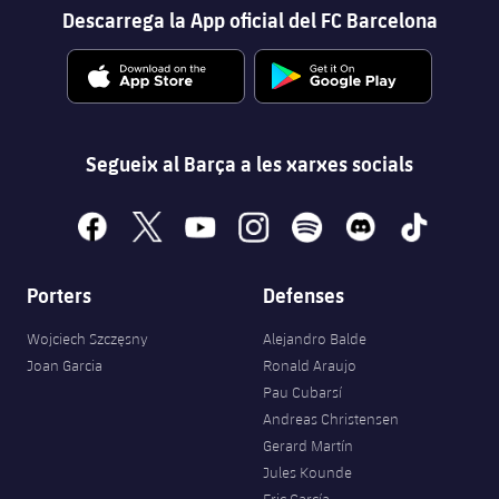
Descarrega la App oficial del FC Barcelona
Segueix al Barça a les xarxes socials
facebook
x
youtube
instagram
spotify
discord
tiktok
Porters
Defenses
Wojciech Szczęsny
Alejandro Balde
Joan Garcia
Ronald Araujo
Pau Cubarsí
Andreas Christensen
Gerard Martín
Jules Kounde