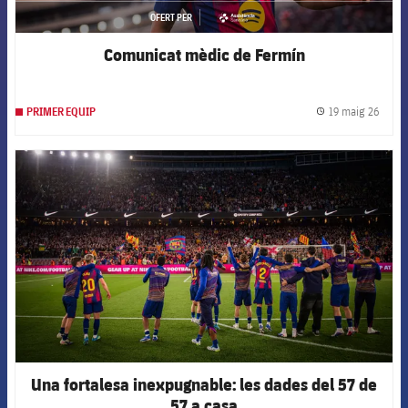
OFERT PER
asistencia
Comunicat mèdic de Fermín
19 maig 26
PRIMER EQUIP
label.
FCB Barcelona badge
Una fortalesa inexpugnable: les dades del 57 de
57 a casa