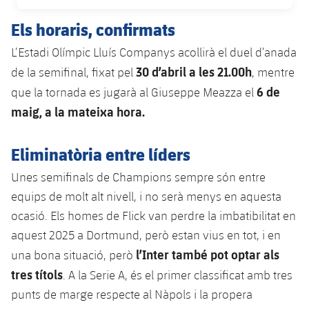
DATA DE PUBLICACIÓ
plusicon
més
Serveis Mèdics
Acreditacions
Fotos
Fotos
Infantil A
Els horaris, confirmats
Entrades
SUB8 B
Calendari
Campus Verano
Actualitat
Accessibilitat
Història
Instal·lacions
L’Estadi Olímpic Lluís Companys acollirà el duel d’anada
Infantil B
Resultats
Resultats
Juvenil
30 d’abril a les 21.00h
de la semifinal, fixat pel
, mentre
PLUSICON
MÉS
Palmarès
6 de
que la tornada es jugarà al Giuseppe Meazza el
Classificació
Jugadors
Cadet
Primer equip
maig, a la mateixa hora.
plusicon
més
Jugadors
Classificació
Infantil
Actualitat
Barça Atlètic
Eliminatòria entre líders
plusicon
més
Fotos
Aleví
Unes semifinals de Champions sempre són entre
Calendari
Actualitat
Base
plusicon
més
equips de molt alt nivell, i no serà menys en aquesta
Palmarès
Entrades
ocasió. Els homes de Flick van perdre la imbatibilitat en
Calendari
Campus Estiu
Actualitat
Història
aquest 2025 a Dortmund, però estan vius en tot, i en
Resultats
Resultats
l’Inter també pot optar als
una bona situació, però
Barça C
PLUSICON
MÉS
tres títols
. A la Serie A, és el primer classificat amb tres
Classificació
Jugadors
Junior
punts de marge respecte al Nàpols i la propera
Informació general
plusicon
més