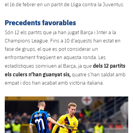
el 16 de febrer en un partit de Lliga contra la Juventus.
Jugadors
Notícies
Apunta't a les amateurs
plusicon
més
Precedents favorables
Calendari
Voleibol masculí
Apunta't a les amateurs
PLUSICON
MÉS
Són 12 els partits que ja han jugat Barça i Inter a la
Resultats
Voleibol femení
Carnet de l'Esportista Amateur
League of Legends
Champions League. Fins a 10 d’aquests han estat en
fase de grups, el que es pot considerar un
Classificació
VALORANT Rising
enfrontament freqüent en aquesta ronda. Les
dels 12 partits
Fotos
estadístiques somriuen al Barça, ja que
VALORANT Game Changers
els culers n’han guanyat sis,
quatre s’han saldat amb
empat i dos han acabat amb victòria italiana.
eFootball