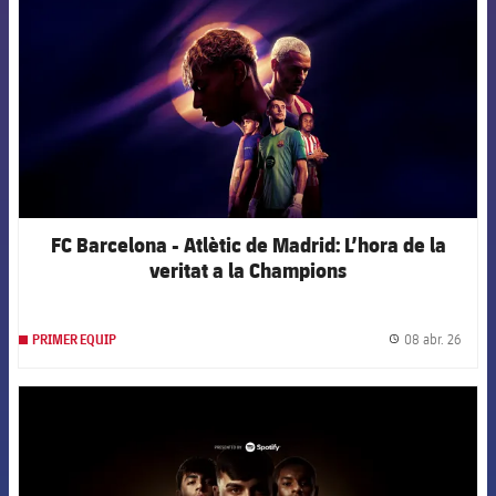
FC Barcelona - Atlètic de Madrid: L’hora de la
veritat a la Champions
08 abr. 26
PRIMER EQUIP
label.
FCB Barcelona badge