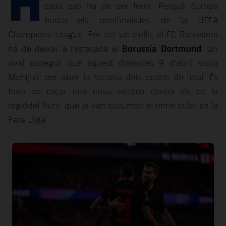
Calendari
Campus Estiu
Base
cada pas ha de ser ferm. Perquè Europa
busca els semifinalistes de la UEFA
SUB13
SUB13 B
Entrades
Barça Atlètic
plusicon
més
Champions League. Per ser un d'ells, el FC Barcelona
PLUSICON
MÉS
SUB12
Borussia Dortmund
SUB12 C
ha de deixar a l'estacada el
. Un
Gameday Shows
Junior
Primer Equip
Instal·lacions
plusicon
més
rival conegut que aquest dimecres 9 d'abril visita
SUB11 A
SUB11 C
Montjuïc per obrir la història dels quarts de final. És
Resultats
Cadet A
Actualitat
Barça Atlètic
Spotify Camp Nou
plusicon
més
hora de caçar una nova victòria contra els de la
SUB11 B
Classificacions
regiódel Ruhr, que ja van sucumbir al ritme culer en la
Cadet B
Calendari
Actualitat
Palau Blaugrana
Base
plusicon
més
Fase Lliga.
SUB10 A
Jugadors
Infantil A
Entrades
Calendari
Estadi Johan Cruyff
Actualitat
SUB10 B
FC Barcelona club badge
PLUSICON
MÉS
Fotos
Infantil B
Resultats
Resultats
Juvenil
Barça Cafe
Primer equip
SUB9 A
plusicon
més
plusicon
més
Història
Mini
Classificació
Classificació
Cadet A
Ciutat Esportiva
Actualitat
SUB9 B
Barça Atlètic
plusicon
més
Serveis
Palmarès
plusicon
més
Jugadors
Jugadors
Cadet B
Calendari
SUB8 A
La Masia
Actualitat
Base