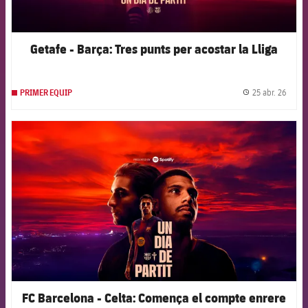
Getafe - Barça: Tres punts per acostar la Lliga
25 abr. 26
PRIMER EQUIP
label.
FCB Barcelona badge
FC Barcelona - Celta: Comença el compte enrere