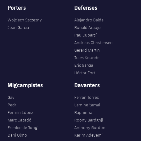
Porters
Defenses
Wojciech Szczęsny
Alejandro Balde
Joan Garcia
Ronald Araujo
Pau Cubarsí
Andreas Christensen
Gerard Martín
Jules Kounde
Eric García
Héctor Fort
Migcampistes
Davanters
Gavi
Ferran Torres
Pedri
Lamine Yamal
Fermín López
Raphinha
Marc Casadó
Roony Bardghji
Frenkie de Jong
Anthony Gordon
Dani Olmo
Karim Adeyemi