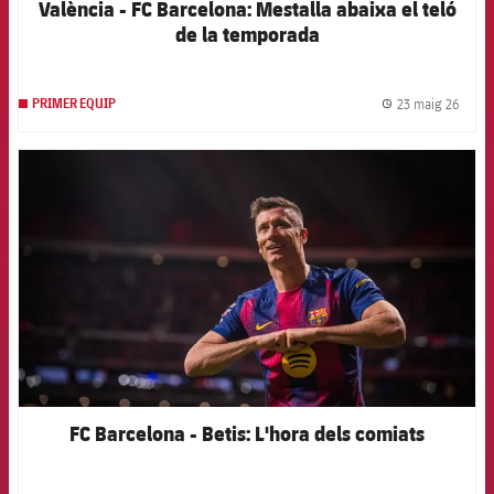
València - FC Barcelona: Mestalla abaixa el teló
de la temporada
23 maig 26
PRIMER EQUIP
label.
FCB Barcelona badge
FC Barcelona - Betis: L'hora dels comiats