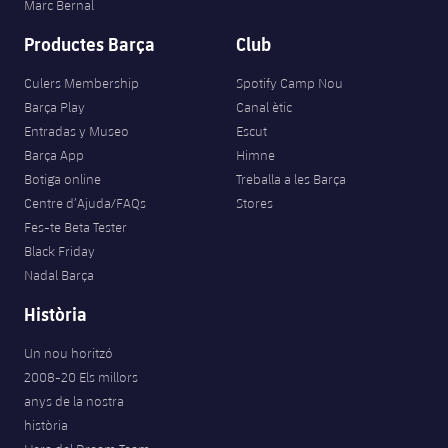
Marc Bernal
Productes Barça
Club
Culers Membership
Spotify Camp Nou
Barça Play
Canal ètic
Entradas y Museo
Escut
Barça App
Himne
Botiga online
Treballa a les Barça
Centre d’Ajuda/FAQs
Stores
Fes-te Beta Tester
Black Friday
Nadal Barça
Història
Un nou horitzó
2008-20 Els millors
anys de la nostra
història