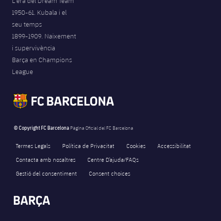
L'era del Dream Team
1950-61. Kubala i el
seu temps
1899-1909. Naixement
i supervivència
Barça en Champions
League
© Copyright FC Barcelona
Pàgina Oficial del FC Barcelona
Termes Legals
Política de Privacitat
Cookies
Accessibilitat
Contacta amb nosaltres
Centre D’ajuda/FAQs
Gestió del consentiment
Consent choices
FORÇA BARÇA
3,345
label.aria.fire
Força Barça
label.aria.forcabarca