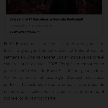
plusicon
més
Serveis Mèdics
Acreditacions
Fotos
Fotos
Infantil A
Entrades
SUB8 B
Calendari
Campus Verano
Actualitat
Accessibilitat
Història
Instal·lacions
Vols venir al FC Barcelona vs Borussia Dortmund?
Infantil B
Resultats
Resultats
Juvenil
Aconsegueix ara les teves entrades.
PLUSICON
MÉS
Palmarès
COMPRAR ENTRADES
Classificació
DATA DE PUBLICACIÓ
Jugadors
Cadet
Primer equip
plusicon
més
El FC Barcelona es presenta al duel amb ganes de
Jugadors
Classificació
Infantil
tornar a guanyar. L'empat davant el Betis al cap de
Actualitat
Barça Atlètic
plusicon
més
setmana en Lliga ha generat uns ànims de reprendre el
Fotos
Aleví
Calendari
camí victoriós d'aquest 2025. Perquè un empat és no
Actualitat
Base
plusicon
més
Palmarès
perdre, però l'elenc de Hansi Flick té fam guanyadora.
Entrades
Calendari
Així ho demostra el recorregut d'aquest any, quasi
Campus Estiu
Actualitat
Història
ratxa de
perfecte: 18 victòries i quatre empats. Una
Resultats
Resultats
Barça C
rècord
que els culers volen actualitzar amb nou triomf
PLUSICON
MÉS
sobre el conjunt groc i negre.
Classificació
Jugadors
Junior
Informació general
plusicon
més