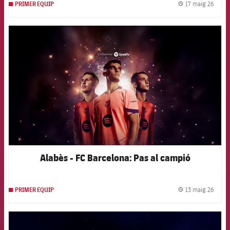
17 maig 26
PRIMER EQUIP
label.
FCB Barcelona badge
Alabès - FC Barcelona: Pas al campió
13 maig 26
PRIMER EQUIP
label.
FCB Barcelona badge