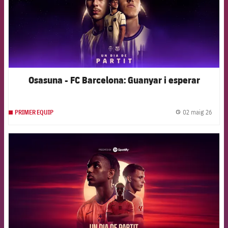
Osasuna - FC Barcelona: Guanyar i esperar
02 maig 26
PRIMER EQUIP
label.
FCB Barcelona badge