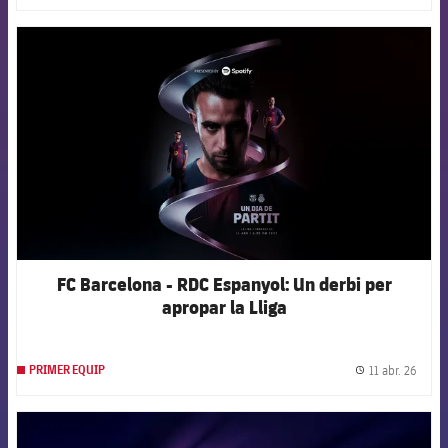
FCB Barcelona badge
FC Barcelona - RDC Espanyol: Un derbi per
apropar la Lliga
11 abr. 26
PRIMER EQUIP
label.
FCB Barcelona badge