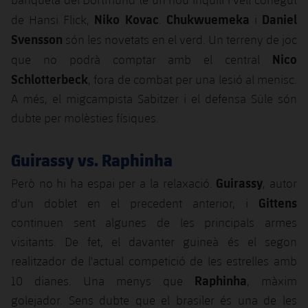
Niko Kovac
Chukwuemeka
Daniel
de Hansi Flick,
.
i
Svensson
són les novetats en el verd. Un terreny de joc
Nico
que no podrà comptar amb el central
Schlotterbeck
, fora de combat per una lesió al menisc.
A més, el migcampista Sabitzer i el defensa Süle són
dubte per molèsties físiques.
Guirassy vs. Raphinha
Guirassy
Però no hi ha espai per a la relaxació.
, autor
Gittens
d'un doblet en el precedent anterior, i
continuen sent algunes de les principals armes
visitants. De fet, el davanter guineà és el segon
realitzador de l'actual competició de les estrelles amb
Raphinha
10 dianes. Una menys que
, màxim
golejador. Sens dubte que el brasiler és una de les