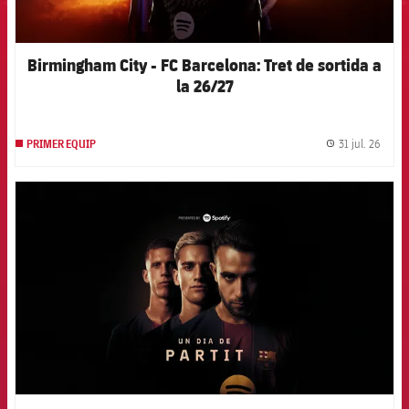
Birmingham City - FC Barcelona: Tret de sortida a
la 26/27
31 jul. 26
PRIMER EQUIP
label.
FCB Barcelona badge