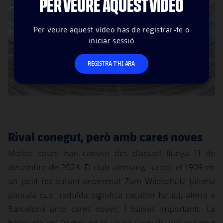
PER VEURE AQUEST VÍDEO
Per veure aquest vídeo has de registrar-te o
iniciar sessió
REGISTRA-T'HI ARA
Rival conegut, però amb cares noves
Moltes coses han canviat des d'aquell llunyà 11 de
desembre de 2024. El club alemany, fundat el 1909 en
un petit restaurant anomenat Zum Wildschütz (última
paraula que traduïda significa caçador furtiu), aterra a
Barcelona amb cares noves. I baixes importants. La
banqueta del Dortmund té un nou inquilí i vell conegut