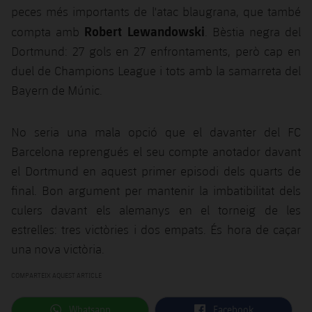
peces més importants de l'atac blaugrana, que també
Robert Lewandowski
compta amb
. Bèstia negra del
Dortmund: 27 gols en 27 enfrontaments, però cap en
duel de Champions League i tots amb la samarreta del
Bayern de Múnic.
No seria una mala opció que el davanter del FC
Barcelona reprengués el seu compte anotador davant
el Dortmund en aquest primer episodi dels quarts de
final. Bon argument per mantenir la imbatibilitat dels
culers davant els alemanys en el torneig de les
estrelles: tres victòries i dos empats. És hora de caçar
una nova victòria.
COMPARTEIX AQUEST ARTICLE
label.aria.whatsapp
label.aria.facebook
Whatsapp
Facebook