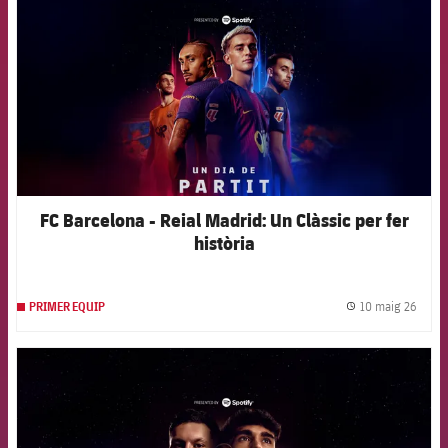
FC Barcelona - Reial Madrid: Un Clàssic per fer
història
10 maig 26
PRIMER EQUIP
label.
FCB Barcelona badge