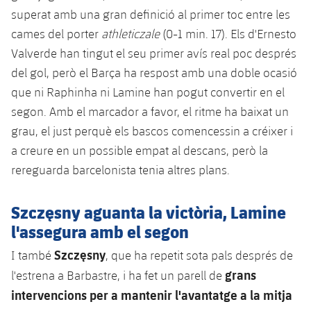
Jugadors
superat amb una gran definició al primer toc entre les
Notícies
Apunta't a les amateurs
plusicon
més
cames del porter
athleticzale
(0-1 min. 17). Els d'Ernesto
Calendari
Voleibol masculí
Valverde han tingut el seu primer avís real poc després
Apunta't a les amateurs
PLUSICON
MÉS
del gol, però el Barça ha respost amb una doble ocasió
Resultats
Voleibol femení
Carnet de l'Esportista Amateur
que ni Raphinha ni Lamine han pogut convertir en el
League of Legends
segon. Amb el marcador a favor, el ritme ha baixat un
Classificació
VALORANT Rising
grau, el just perquè els bascos comencessin a créixer i
a creure en un possible empat al descans, però la
Fotos
VALORANT Game Changers
rereguarda barcelonista tenia altres plans.
eFootball
Szczęsny aguanta la victòria, Lamine
l'assegura amb el segon
Szczęsny
I també
, que ha repetit sota pals després de
grans
l'estrena a Barbastre, i ha fet un parell de
intervencions per a mantenir l'avantatge a la mitja