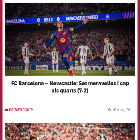
FCB Barcelona badge
FC Barcelona – Newcastle: Set meravelles i cap
als quarts (7-2)
18 març 26
PRIMER EQUIP
label.
FCB Barcelona badge