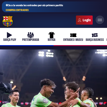
⚽Ja a la venda les entrades per als primers partits
COMPRA ENTRADES
FC Barcelona club badge
b-play
culers-ball
uniform
ticket-full
ticket-vi
BARÇA PLAY
PRETEMPORADA
BOTIGA
ENTRADES I MUSEU
BARÇA BUSINESS
PLUSICON
MÉS
Primer equip
Femení
plusicon
més
Actualitat
Barça Atlètic
plusicon
més