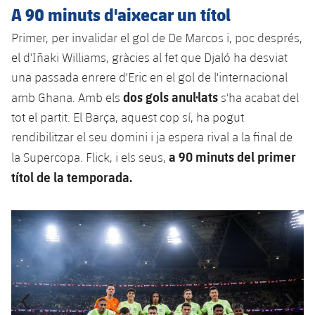
A 90 minuts d'aixecar un títol
Primer, per invalidar el gol de De Marcos i, poc després,
el d'Iñaki Williams, gràcies al fet que Djaló ha desviat
una passada enrere d'Eric en el gol de l'internacional
dos gols anul·lats
amb Ghana. Amb els
s'ha acabat del
tot el partit. El Barça, aquest cop sí, ha pogut
rendibilitzar el seu domini i ja espera rival a la final de
a 90 minuts del primer
la Supercopa. Flick, i els seus,
títol de la temporada.
Anterior
label.aria.chevronleft
Següent
label.aria.