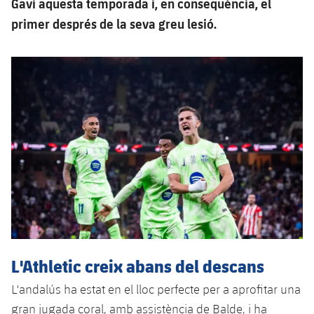
Gavi aquesta temporada i, en conseqüència, el
Jugadors
Classificació
Juvenil
Notícies
primer després de la seva greu lesió.
Atletisme
plusicon
més
Fotos
Infantil
Actualitat
Bàsquet en cadira de rodes
plusicon
més
Història
Aleví
Masculí
Actualitat
Hockey gel
plusicon
més
Palmarès
Femení
Jugadors
Actualitat
Hoquei herba
plusicon
més
Agenda
Calendari
Jugadors
Notícies
Patinatge artístic
plusicon
més
Resultats
Calendari
Hockey Herba Masculí
Escola de Patinatge
Actualitat
Classificació
Resultats
Hockey Herba Femení
Plantilla
Rugby
plusicon
més
L'Athletic creix abans del descans
Classificació
Agenda
L'andalús ha estat en el lloc perfecte per a aprofitar una
Actualitat
Voleibol
plusicon
més
gran jugada coral, amb assistència de Balde, i ha