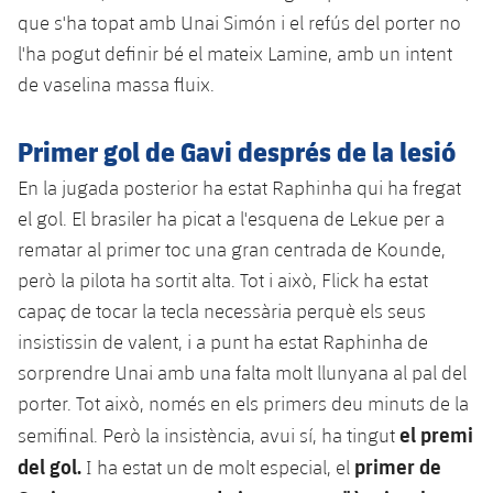
plusicon
més
Serveis Mèdics
Acreditacions
Fotos
que s'ha topat amb Unai Simón i el refús del porter no
Fotos
Infantil A
Entrades
SUB8 B
Calendari
l'ha pogut definir bé el mateix Lamine, amb un intent
Campus Verano
Actualitat
Accessibilitat
Història
Instal·lacions
de vaselina massa fluix.
Infantil B
Resultats
Resultats
Juvenil
PLUSICON
MÉS
Palmarès
Primer gol de Gavi després de la lesió
Classificació
Jugadors
Cadet
Primer equip
plusicon
més
En la jugada posterior ha estat Raphinha qui ha fregat
Jugadors
Classificació
el gol. El brasiler ha picat a l'esquena de Lekue per a
Infantil
Actualitat
Barça Atlètic
plusicon
més
rematar al primer toc una gran centrada de Kounde,
Fotos
Aleví
però la pilota ha sortit alta. Tot i això, Flick ha estat
Calendari
Actualitat
Base
plusicon
més
capaç de tocar la tecla necessària perquè els seus
Palmarès
Entrades
insistissin de valent, i a punt ha estat Raphinha de
Calendari
Campus Estiu
Actualitat
sorprendre Unai amb una falta molt llunyana al pal del
Història
Resultats
Resultats
porter. Tot això, només en els primers deu minuts de la
Barça C
PLUSICON
MÉS
el premi
semifinal. Però la insistència, avui sí, ha tingut
Classificació
Jugadors
Junior
del gol.
primer de
I ha estat un de molt especial, el
Informació general
plusicon
més