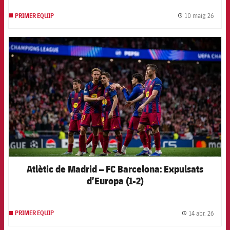
10 maig 26
PRIMER EQUIP
label.
FCB Barcelona badge
Atlètic de Madrid – FC Barcelona: Expulsats
d’Europa (1-2)
14 abr. 26
PRIMER EQUIP
label.