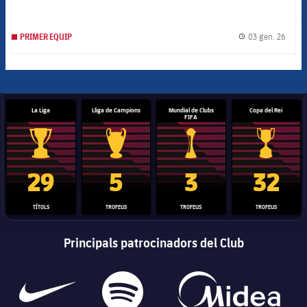
03 gen. 26
PRIMER EQUIP
label.
La Liga
Lliga de Campions
Mundial de Clubs
Copa del Rei
FIFA
Trofeu de la Liga
Trofeu de la Lliga de Campions
Trofeu del Mundial de Clubs
Copa del 
29
5
3
32
TÍTOLS
TROFEUS
TROFEUS
TROFEUS
Principals patrocinadors del Club