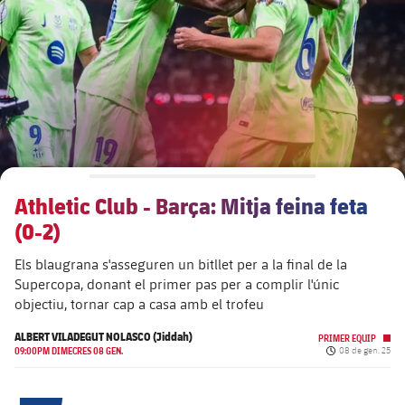
Calendari
Actualitat
Barça Legends
plusicon
més
plusicon
més
Entrades
Calendari
Contacte
Formatiu masculí
plusicon
més
Junta Directiva
plusicon
més
Resultats
Entrades
Jugadors
Actualitat
Formatiu femení
plusicon
més
Estructura executiva
Barça Academy
Classificació
plusicon
més
Resultats
Partits
Fotos
F. Barça Genuine
Actualitat
Organigrames
Més que un club
chevron-right
label.aria.chevronright
Jugadores
Athletic Club - Barça: Mitja feina feta
Dècada a dècada
Classificació
Notícies
Juvenil A
Campus Estiu
Fotos
(0-2)
Òrgans
Masia 360
Palmarès
chevron-right
label.aria.chevronright
Jugadors
Presidents
Sobre Nosaltres
Juvenil B
Els blaugrana s'asseguren un bitllet per a la final de la
Femení B
PLUSICON
MÉS
Supercopa, donant el primer pas per a complir l'únic
Fotos
Documents
La Masia
Fotos
chevron-right
label.aria.chevronright
Jugadors de llegenda
objectiu, tornar cap a casa amb el trofeu
SUB16
Femení C
Primer Equip
plusicon
més
Jugadores històriques
ALBERT VILADEGUT NOLASCO (Jiddah)
Història
Comissions i òrgans
PRIMER EQUIP
Entrenadors
chevron-right
label.aria.chevronright
SUB15
Data de publicac
09:00PM DIMECRES 08 GEN.
08 de gen. 25
Juvenil
Actualitat
Base
plusicon
més
SUB14
Centre de documentació
SUB14 B