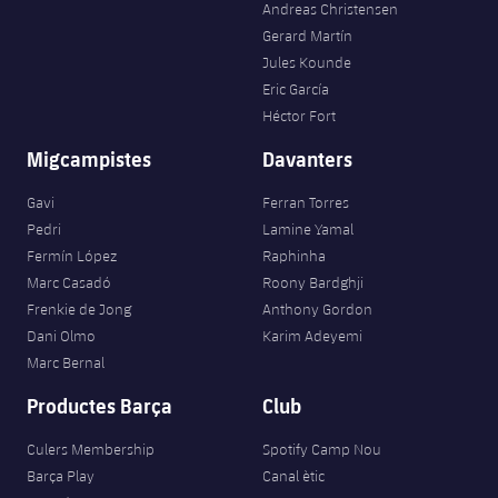
Andreas Christensen
Gerard Martín
Jules Kounde
Eric García
Héctor Fort
Migcampistes
Davanters
Gavi
Ferran Torres
Pedri
Lamine Yamal
Fermín López
Raphinha
Marc Casadó
Roony Bardghji
Frenkie de Jong
Anthony Gordon
Dani Olmo
Karim Adeyemi
Marc Bernal
Productes Barça
Club
Culers Membership
Spotify Camp Nou
Barça Play
Canal ètic