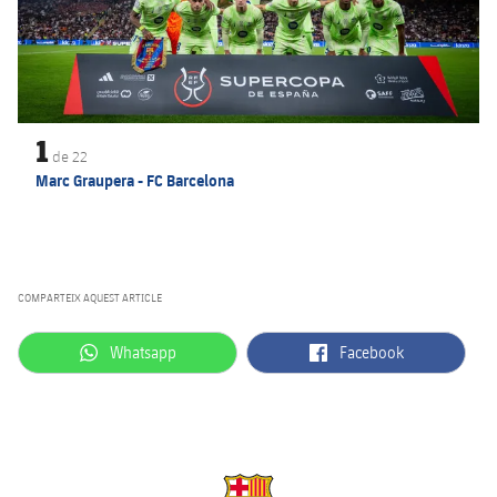
1
de
22
Marc Graupera - FC Barcelona
COMPARTEIX AQUEST ARTICLE
label.aria.whatsapp
label.aria.facebook
Whatsapp
Facebook