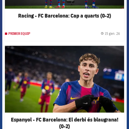
Racing - FC Barcelona: Cap a quarts (0-2)
15 gen. 26
PRIMER EQUIP
label.
FCB Barcelona badge
Espanyol - FC Barcelona: El derbi és blaugrana!
(0-2)