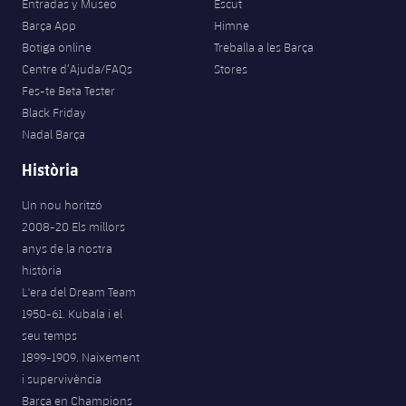
Entradas y Museo
Escut
Barça App
Himne
Botiga online
Treballa a les Barça
Centre d’Ajuda/FAQs
Stores
Fes-te Beta Tester
Black Friday
Nadal Barça
Història
Un nou horitzó
2008-20 Els millors
anys de la nostra
història
L'era del Dream Team
1950-61. Kubala i el
seu temps
1899-1909. Naixement
i supervivència
Barça en Champions