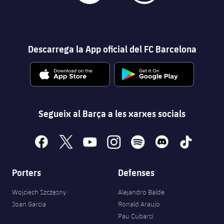
Descarrega la App oficial del FC Barcelona
Segueix al Barça a les xarxes socials
facebook
x
youtube
instagram
spotify
discord
tiktok
Porters
Defenses
Wojciech Szczęsny
Alejandro Balde
Joan Garcia
Ronald Araujo
Pau Cubarsí