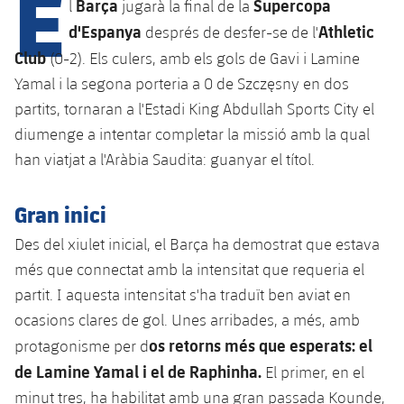
E
Calendari
Barça
Supercopa
l
jugarà la final de la
Campus Estiu
Base
d'Espanya
Athletic
després de desfer-se de l'
SUB13
SUB13 B
Entrades
Barça Atlètic
Club
(0-2). Els culers, amb els gols de Gavi i Lamine
plusicon
més
PLUSICON
MÉS
SUB12
Yamal i la segona porteria a 0 de Szczęsny en dos
SUB12 C
Gameday Shows
Junior
Primer Equip
Instal·lacions
partits, tornaran a l'Estadi King Abdullah Sports City el
plusicon
més
SUB11 A
SUB11 C
diumenge a intentar completar la missió amb la qual
Resultats
Cadet A
Actualitat
Barça Atlètic
Spotify Camp Nou
han viatjat a l'Aràbia Saudita: guanyar el títol.
plusicon
més
SUB11 B
Classificacions
Cadet B
Calendari
Actualitat
Palau Blaugrana
Base
Gran inici
plusicon
més
SUB10 A
Jugadors
Infantil A
Entrades
Des del xiulet inicial, el Barça ha demostrat que estava
Calendari
Estadi Johan Cruyff
Actualitat
SUB10 B
PLUSICON
MÉS
més que connectat amb la intensitat que requeria el
Fotos
Infantil B
Resultats
Resultats
partit. I aquesta intensitat s'ha traduït ben aviat en
Juvenil
Barça Cafe
Primer equip
SUB9 A
plusicon
més
plusicon
més
Història
ocasions clares de gol. Unes arribades, a més, amb
Mini
Classificació
Classificació
Cadet A
os retorns més que esperats: el
protagonisme per d
Ciutat Esportiva
Actualitat
SUB9 B
Barça Atlètic
plusicon
més
Serveis
Palmarès
de Lamine Yamal i el de Raphinha.
El primer, en el
plusicon
més
Jugadors
Jugadors
Cadet B
Calendari
SUB8 A
minut tres, ha habilitat amb una gran passada Kounde,
La Masia
Actualitat
Base