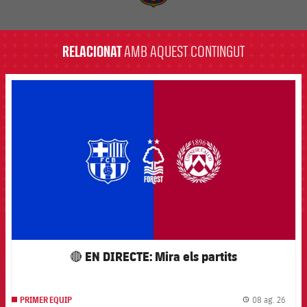
label.aria.barcelona
RELACIONAT
AMB AQUEST CONTINGUT
FCB Barcelona badge
🔴 EN DIRECTE: Mira els partits
08 ag. 26
PRIMER EQUIP
label.