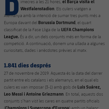
D
Calendari
el Barça visita el
imecres a les 21 hores,
Campus Estiu
Base
Westfalenstadion
. Els culers viatgen a
SUB13
SUB13 B
Entrades
Barça Atlètic
Alemanya amb la intenció de sumar tres punts més a
plusicon
més
PLUSICON
MÉS
SUB12
Borussia Dortmund
Europa davant del
, el quart
SUB12 C
Gameday Shows
Junior
Primer Equip
Instal·lacions
UEFA Champions
classificat de la Fase Lliga de la
plusicon
més
SUB11 A
SUB11 C
League.
És a dir, un dels conjunts més en forma de la
Resultats
Cadet A
Actualitat
Barça Atlètic
Spotify Camp Nou
competició. A continuació, donem una ullada a algunes
plusicon
més
SUB11 B
Classificacions
curiositats, dades i anècdotes prèvies al matx.
Cadet B
Calendari
Actualitat
Palau Blaugrana
Base
plusicon
més
SUB10 A
Jugadors
Infantil A
1.841 dies després
Entrades
Calendari
Estadi Johan Cruyff
Actualitat
SUB10 B
PLUSICON
MÉS
27 de novembre de 2019. Aquesta és la data del darrer
Fotos
Infantil B
Resultats
Resultats
partit entre els catalans i els alemanys, en el qual els
Juvenil
Barça Cafe
Primer equip
SUB9 A
plusicon
més
plusicon
més
Història
Luis Suárez,
culers es van imposar (3-1) amb gols de
Mini
Classificació
Classificació
Cadet A
Leo Messi i Antoine Griezmann
. En total, aquests dos
Ciutat Esportiva
Actualitat
SUB9 B
Barça Atlètic
plusicon
més
Serveis
Palmarès
conjunts s’han vist les cares en quatre partits oficials
plusicon
més
Jugadors
Jugadors
Cadet B
Calendari
SUB8 A
Champions i Supercopa d’Europa
La Masia
(
) amb un balanç
Actualitat
Base