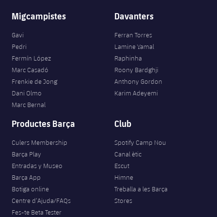
Migcampistes
Davanters
Gavi
Ferran Torres
Pedri
Lamine Yamal
Fermín López
Raphinha
Marc Casadó
Roony Bardghji
Frenkie de Jong
Anthony Gordon
Dani Olmo
Karim Adeyemi
Marc Bernal
Productes Barça
Club
Culers Membership
Spotify Camp Nou
Barça Play
Canal ètic
Entradas y Museo
Escut
Barça App
Himne
Botiga online
Treballa a les Barça
Centre d’Ajuda/FAQs
Stores
Fes-te Beta Tester