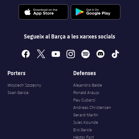
Segueix al Barça a les xarxes socials
facebook
x
youtube
instagram
spotify
discord
tiktok
Porters
Defenses
Wojciech Szczęsny
Alejandro Balde
Joan Garcia
Ronald Araujo
Pau Cubarsí
Andreas Christensen
Gerard Martín
Jules Kounde
Eric García
Héctor Fort