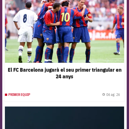
El FC Barcelona jugarà el seu primer triangular en
24 anys
06 ag. 26
PRIMER EQUIP
label.
FCB Barcelona badge