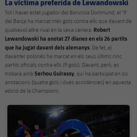
La víctima preferida de Lewandowski
Tot i haver estat jugador del Borussia Dortmund, el ‘9’
del Barça ha marcat més gols contra ells que davant de
Robert
qualsevol altre rival en la seva carrera.
Lewandowski ha anotat 27 dianes en els 26 partits
que ha jugat davant dels alemanys
. De fet, el
davanter polonès ha marcat en els seus últims cinc
partits oficials contra ells (9 gols). Davant, però, es
Serhou Guirassy
trobarà amb
, qui ha participat en sis
anotacions (quatre gols i dues assistències) en aquesta
edició de la Champions.
FC Barcelona club badge