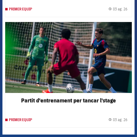
03 ag. 26
PRIMER EQUIP
label.
FCB Barcelona badge
Partit d'entrenament per tancar l'stage
03 ag. 26
PRIMER EQUIP
label.