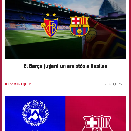
El Barça jugarà un amistós a Basilea
08 ag. 26
PRIMER EQUIP
label.
FCB Barcelona badge