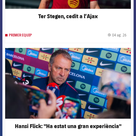
Ter Stegen, cedit a l’Ajax
04 ag. 26
PRIMER EQUIP
label.
FCB Barcelona badge
Hansi Flick: "Ha estat una gran experiència"