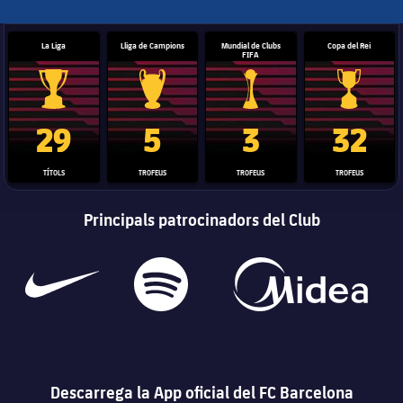
La Liga
Lliga de Campions
Mundial de Clubs
Copa del Rei
FIFA
Trofeu de la Liga
Trofeu de la Lliga de Campions
Trofeu del Mundial de Clubs
Copa del 
29
5
3
32
TÍTOLS
TROFEUS
TROFEUS
TROFEUS
Principals patrocinadors del Club
Descarrega la App oficial del FC Barcelona