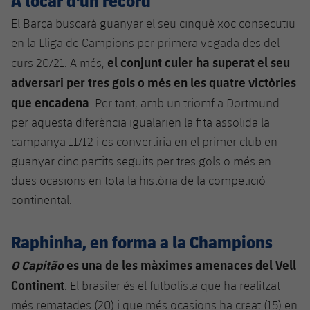
Jugadors
Classificació
Juvenil
Notícies
El Barça buscarà guanyar el seu cinquè xoc consecutiu
Atletisme
plusicon
més
en la Lliga de Campions per primera vegada des del
Fotos
Infantil
Actualitat
el conjunt culer ha superat el seu
curs 20/21. A més,
Bàsquet en cadira de rodes
plusicon
més
Història
adversari per tres gols o més en les quatre victòries
Aleví
Masculí
Actualitat
que encadena
Hockey gel
. Per tant, amb un triomf a Dortmund
plusicon
més
Palmarès
per aquesta diferència igualarien la fita assolida la
Femení
Jugadors
Actualitat
Hoquei herba
campanya 11/12 i es convertiria en el primer club en
plusicon
més
guanyar cinc partits seguits per tres gols o més en
Agenda
Calendari
Jugadors
Notícies
Patinatge artístic
dues ocasions en tota la història de la competició
plusicon
més
continental.
Resultats
Calendari
Hockey Herba Masculí
Escola de Patinatge
Actualitat
Raphinha, en forma a la Champions
Classificació
Resultats
Hockey Herba Femení
Plantilla
Rugby
plusicon
més
O Capitão
es una de les màximes amenaces del Vell
Classificació
Continent
Agenda
. El brasiler és el futbolista que ha realitzat
Actualitat
Voleibol
plusicon
més
més rematades (20) i que més ocasions ha creat (15) en