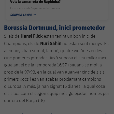
Vols la samarreta de Raphinha?
Fes-te ara amb l'equipació del brasiler
COMPRA-LA ARA
DATA DE PUBLICACIÓ
Borussia Dortmund, inici prometedor
Hansi Flick
Si els de
estan tenint un bon inici de
Nuri Sahin
Champions, els de
no estan sent menys. Els
alemanys han sumat, també, quatre victòries en les
cinc primeres jornades. Això suposa el seu millor inici,
igualant el de la temporada 16/17 i situant-se molt a
prop de la 97/98, en la qual van guanyar cinc dels sis
primers xocs i es van acabar proclamant campions
d’Europa. A més, ja han signat 16 dianes, la qual cosa
els situa com el segon equip més golejador, només per
darrera del Barça (18).