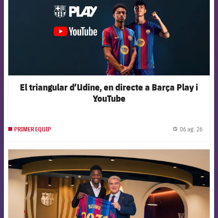
El triangular d’Udine, en directe a Barça Play i
YouTube
06 ag. 26
PRIMER EQUIP
label.
FCB Barcelona badge