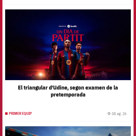
FCB Barcelona badge
El triangular d'Udine, segon examen de la
pretemporada
08 ag. 26
PRIMER EQUIP
label.
FCB Barcelona badge