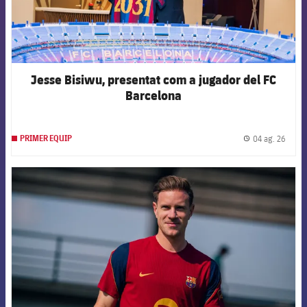
Jesse Bisiwu, presentat com a jugador del FC
Barcelona
04 ag. 26
PRIMER EQUIP
label.
FCB Barcelona badge