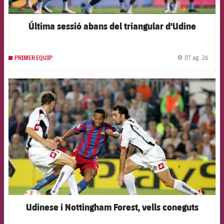
Última sessió abans del triangular d'Udine
07 ag. 26
PRIMER EQUIP
label.
FCB Barcelona badge
Udinese i Nottingham Forest, vells coneguts