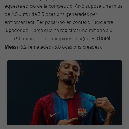
Jugadors
aquesta edició de la competició. Això suposa una mitja
Notícies
Apunta't a les amateurs
plusicon
més
de 4,5 xuts i de 3,3 ocasions generades per
Calendari
Voleibol masculí
enfrontament. Per posar-ho en context, l'únic altre
Apunta't a les amateurs
PLUSICON
MÉS
jugador del Barça que ha registrat una mitjana així
Resultats
Voleibol femení
Lionel
Carnet de l'Esportista Amateur
cada 90 minuts a la Champions League és
League of Legends
Messi
(6,2 rematades i 3,8 ocasions creades).
Classificació
VALORANT Rising
Fotos
FC Barcelona club badge
VALORANT Game Changers
eFootball