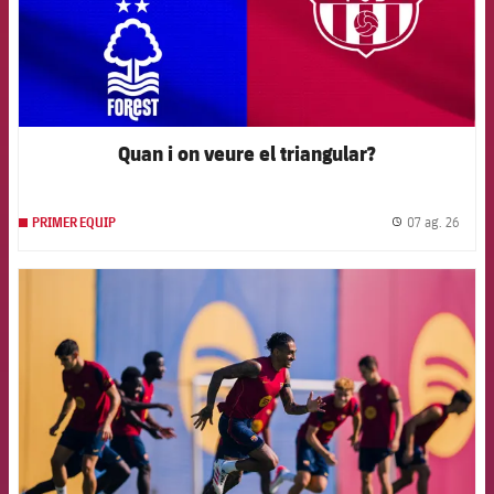
Quan i on veure el triangular?
07 ag. 26
PRIMER EQUIP
label.
FCB Barcelona badge