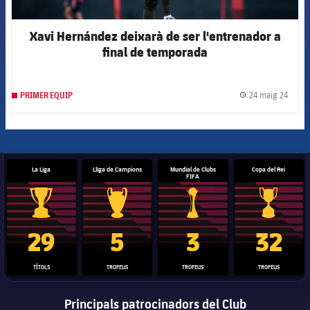
Xavi Hernández deixarà de ser l'entrenador a
final de temporada
24 maig 24
PRIMER EQUIP
label.
La Liga
Lliga de Campions
Mundial de Clubs
Copa del Rei
FIFA
Trofeu de la Liga
Trofeu de la Lliga de Campions
Trofeu del Mundial de Clubs
Copa del 
29
5
3
32
TÍTOLS
TROFEUS
TROFEUS
TROFEUS
Principals patrocinadors del Club