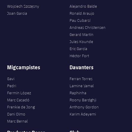
Wojciech Szczęsny
Alejandro Balde
Joan Garcia
Ronald Araujo
Pau Cubarsí
Andreas Christensen
Gerard Martín
Jules Kounde
Eric García
Héctor Fort
Migcampistes
Davanters
Gavi
Ferran Torres
Pedri
Lamine Yamal
Fermín López
Raphinha
Marc Casadó
Roony Bardghji
Frenkie de Jong
Anthony Gordon
Dani Olmo
Karim Adeyemi
Marc Bernal