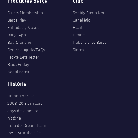
Productes Barça
Club
Culers Membership
Spotify Camp Nou
Barça Play
Canal ètic
Entradas y Museo
Escut
Barça App
Himne
Botiga online
Treballa a les Barça
Centre d’Ajuda/FAQs
Stores
Fes-te Beta Tester
Black Friday
Nadal Barça
Història
Un nou horitzó
2008-20 Els millors
anys de la nostra
història
L'era del Dream Team
1950-61. Kubala i el