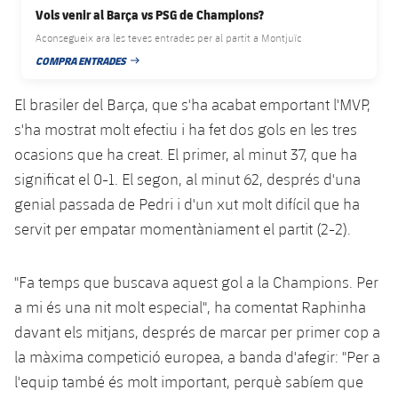
plusicon
més
Serveis Mèdics
Vols venir al Barça vs PSG de Champions?
Acreditacions
Fotos
Fotos
Infantil A
Entrades
SUB8 B
Aconsegueix ara les teves entrades per al partit a Montjuïc
Calendari
Campus Verano
Actualitat
Accessibilitat
Història
COMPRA ENTRADES
Instal·lacions
DATA DE PUBLICACIÓ
Infantil B
Resultats
Resultats
Juvenil
El brasiler del Barça, que s'ha acabat emportant l'MVP,
PLUSICON
MÉS
Palmarès
Classificació
s'ha mostrat molt efectiu i ha fet dos gols en les tres
Jugadors
Cadet
Primer equip
plusicon
més
ocasions que ha creat. El primer, al minut 37, que ha
Jugadors
Classificació
significat el 0-1. El segon, al minut 62, després d'una
Infantil
Actualitat
Barça Atlètic
plusicon
més
genial passada de Pedri i d'un xut molt difícil que ha
Fotos
Aleví
servit per empatar momentàniament el partit (2-2).
Calendari
Actualitat
Base
plusicon
més
Palmarès
Entrades
Calendari
"Fa temps que buscava aquest gol a la Champions. Per
Campus Estiu
Actualitat
Història
a mi és una nit molt especial", ha comentat Raphinha
Resultats
Resultats
Barça C
davant els mitjans, després de marcar per primer cop a
PLUSICON
MÉS
la màxima competició europea, a banda d'afegir: "Per a
Classificació
Jugadors
Junior
Informació general
l'equip també és molt important, perquè sabíem que
plusicon
més