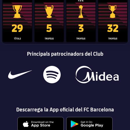
FIFA
Trofeu de la Liga
Trofeu de la Lliga de Campions
Trofeu del Mundial de Clubs
Copa del 
29
5
3
32
TÍTOLS
TROFEUS
TROFEUS
TROFEUS
Principals patrocinadors del Club
Descarrega la App oficial del FC Barcelona