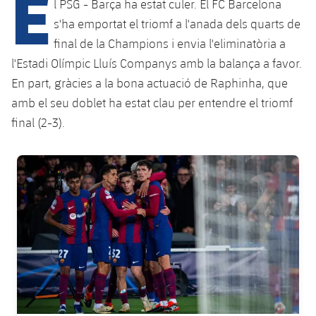
E
Calendari
l PSG - Barça ha estat culer. El FC Barcelona
Campus Estiu
Base
s'ha emportat el triomf a l'anada dels quarts de
SUB13
SUB13 B
Entrades
Barça Atlètic
final de la Champions i envia l'eliminatòria a
plusicon
més
PLUSICON
MÉS
l'Estadi Olímpic Lluís Companys amb la balança a favor.
SUB12
SUB12 C
Gameday Shows
Junior
Primer Equip
En part, gràcies a la bona actuació de Raphinha, que
Instal·lacions
plusicon
més
SUB11 A
amb el seu doblet ha estat clau per entendre el triomf
SUB11 C
Resultats
Cadet A
Actualitat
Barça Atlètic
Spotify Camp Nou
final (2-3).
plusicon
més
SUB11 B
Classificacions
Cadet B
Calendari
Actualitat
Palau Blaugrana
Base
FC Barcelona club badge
plusicon
més
SUB10 A
Jugadors
Infantil A
Entrades
Calendari
Estadi Johan Cruyff
Actualitat
SUB10 B
PLUSICON
MÉS
Fotos
Infantil B
Resultats
Resultats
Juvenil
Barça Cafe
Primer equip
SUB9 A
plusicon
més
plusicon
més
Història
Mini
Classificació
Classificació
Cadet A
Ciutat Esportiva
Actualitat
SUB9 B
Barça Atlètic
plusicon
més
Serveis
Palmarès
plusicon
més
Jugadors
Jugadors
Cadet B
Calendari
SUB8 A
La Masia
Actualitat
Base