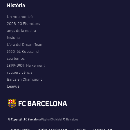
Història
Un nou horitzó
2008-20 Els millors
anys de la nostra
història
L'era del Dream Team
1950-61. Kubala i el
seu temps
1899-1909. Naixement
i supervivència
Barça en Champions
League
© Copyright FC Barcelona
Pàgina Oficial del FC Barcelona
Termes Legals
Política de Privacitat
Cookies
Accessibilitat