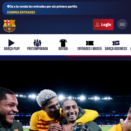
⚽Ja a la venda les entrades per als primers partits
COMPRA ENTRADES
FC Barcelona club badge
b-play
culers-ball
uniform
ticket-full
ticket-vi
BARÇA PLAY
PRETEMPORADA
BOTIGA
ENTRADES I MUSEU
BARÇA BUSINESS
PLUSICON
MÉS
Primer equip
Femení
plusicon
més
Actualitat
Barça Atlètic
plusicon
més