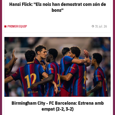
Hansi Flick: "Els nois han demostrat com són de
bons"
31 jul. 26
PRIMER EQUIP
label.
FCB Barcelona badge
Birmingham City - FC Barcelona: Estrena amb
empat (2-2, 3-2)