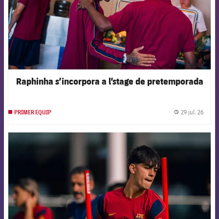
Raphinha s’incorpora a l’stage de pretemporada
29 jul. 26
PRIMER EQUIP
label.
FCB Barcelona badge