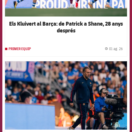
Els Kluivert al Barça: de Patrick a Shane, 28 anys
després
01 ag. 26
PRIMER EQUIP
label.
FCB Barcelona badge