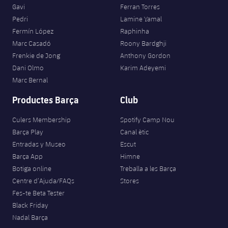
Gavi
Ferran Torres
Pedri
Lamine Yamal
Fermín López
Raphinha
Marc Casadó
Roony Bardghji
Frenkie de Jong
Anthony Gordon
Dani Olmo
Karim Adeyemi
Marc Bernal
Productes Barça
Club
Culers Membership
Spotify Camp Nou
Barça Play
Canal ètic
Entradas y Museo
Escut
Barça App
Himne
Botiga online
Treballa a les Barça
Centre d’Ajuda/FAQs
Stores
Fes-te Beta Tester
Black Friday
Nadal Barça