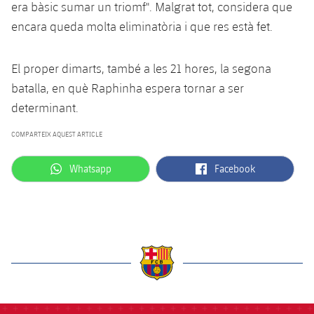
era bàsic sumar un triomf". Malgrat tot, considera que
Jugadors
Classificació
Juvenil
Notícies
Atletisme
encara queda molta eliminatòria i que res està fet.
plusicon
més
Fotos
Infantil
Actualitat
Bàsquet en cadira de rodes
El proper dimarts, també a les 21 hores, la segona
plusicon
més
Història
Aleví
batalla, en què Raphinha espera tornar a ser
Masculí
Actualitat
Hockey gel
determinant.
plusicon
més
Palmarès
Femení
Jugadors
COMPARTEIX AQUEST ARTICLE
Actualitat
Hoquei herba
plusicon
més
Agenda
label.aria.whatsapp
label.aria.facebook
Whatsapp
Facebook
Calendari
Jugadors
Notícies
Patinatge artístic
plusicon
més
Resultats
Calendari
Hockey Herba Masculí
Escola de Patinatge
Actualitat
Classificació
Resultats
Hockey Herba Femení
Plantilla
Rugby
plusicon
més
Classificació
Agenda
label.aria.barcelona
Actualitat
Voleibol
plusicon
més