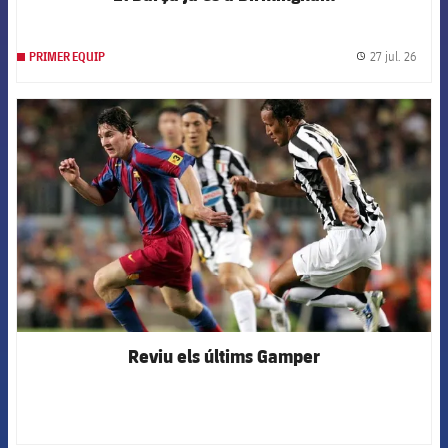
27 jul. 26
PRIMER EQUIP
label.
FCB Barcelona badge
Reviu els últims Gamper