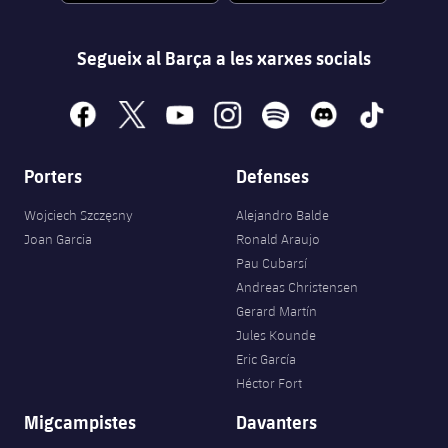
Segueix al Barça a les xarxes socials
facebook
x
youtube
instagram
spotify
discord
tiktok
Porters
Defenses
Wojciech Szczęsny
Alejandro Balde
Joan Garcia
Ronald Araujo
Pau Cubarsí
Andreas Christensen
Gerard Martín
Jules Kounde
Eric García
Héctor Fort
Migcampistes
Davanters